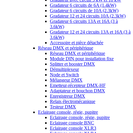
Gradateur 6 circuits de 6A (1.4kW)
Gradateur 6 circuits de 10A (2.3kW)
Gradateur 12 et 24 circuits 10A (2.3kW)
Gradateur 6 circuits 13A et 16A (3 à
3.6kW)
Gradateur 12 et 24 circuits 13A et 16A (3 à
3.6kW)
Accessoire et pièce détachée
Réseau DMX et périphérique
Réseau DMX et périphérique
Module DIN pour installation fixe
Splitter et booster DMX
Démultiplexeur
Node et Switch
Mélangeur DMX
Emetteur-récepteur DMX-HF
Adaptateur et bouchon DMX
Enregistreur DMX
Relais électromécanique
Testeur DMX
Eclairage console, régie, pupitre
Eclairage console, régie, pupitre
Eclairage console BNC
Eclairage console XLR3