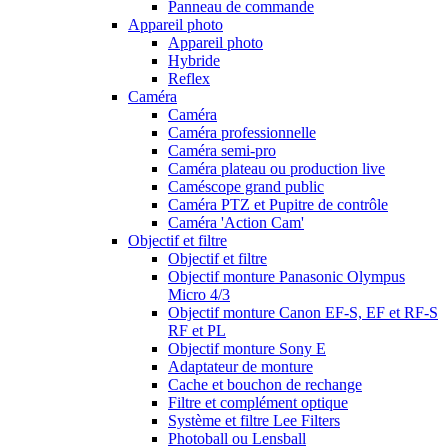
Panneau de commande
Appareil photo
Appareil photo
Hybride
Reflex
Caméra
Caméra
Caméra professionnelle
Caméra semi-pro
Caméra plateau ou production live
Caméscope grand public
Caméra PTZ et Pupitre de contrôle
Caméra 'Action Cam'
Objectif et filtre
Objectif et filtre
Objectif monture Panasonic Olympus
Micro 4/3
Objectif monture Canon EF-S, EF et RF-S
RF et PL
Objectif monture Sony E
Adaptateur de monture
Cache et bouchon de rechange
Filtre et complément optique
Système et filtre Lee Filters
Photoball ou Lensball