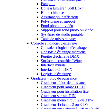
Parapluie
Boîte à lumière ‘’Soft Box’’
Boule chinoise
Assistant pour réflecteur
Polystyrène et support
Fond photo ou vidéo
Support pour fond photo ou vidéo
Systèmes de studio portable
Table de prises de vues
Console et logiciel d'éclairage
Console et logiciel d'éclairage
Console d'éclairage manuelle
Pupitre d'éclairage DMX
Surface de contrôle / Wing
Interface murale
Interface PC - DMX
Logiciel d'éclairage
Gradateur - bloc de puissance
Gradateur - bloc de puissance
Gradateur pour lampes LED
Gradateur pour installation fixe
Gradateur sur rail DIN
Gradateur mono circuit 2 ou 3 kW
Gradateur 4 circuits 2 ou 3 kW
Gradateur avec circuit 5 kW et 10 kW