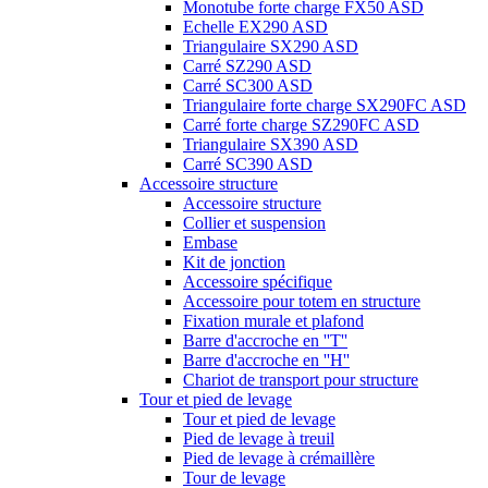
Monotube forte charge FX50 ASD
Echelle EX290 ASD
Triangulaire SX290 ASD
Carré SZ290 ASD
Carré SC300 ASD
Triangulaire forte charge SX290FC ASD
Carré forte charge SZ290FC ASD
Triangulaire SX390 ASD
Carré SC390 ASD
Accessoire structure
Accessoire structure
Collier et suspension
Embase
Kit de jonction
Accessoire spécifique
Accessoire pour totem en structure
Fixation murale et plafond
Barre d'accroche en ''T''
Barre d'accroche en ''H''
Chariot de transport pour structure
Tour et pied de levage
Tour et pied de levage
Pied de levage à treuil
Pied de levage à crémaillère
Tour de levage