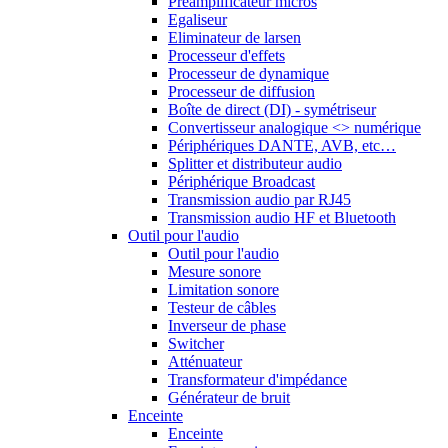
Préamplificateur micros
Egaliseur
Eliminateur de larsen
Processeur d'effets
Processeur de dynamique
Processeur de diffusion
Boîte de direct (DI) - symétriseur
Convertisseur analogique <> numérique
Périphériques DANTE, AVB, etc…
Splitter et distributeur audio
Périphérique Broadcast
Transmission audio par RJ45
Transmission audio HF et Bluetooth
Outil pour l'audio
Outil pour l'audio
Mesure sonore
Limitation sonore
Testeur de câbles
Inverseur de phase
Switcher
Atténuateur
Transformateur d'impédance
Générateur de bruit
Enceinte
Enceinte