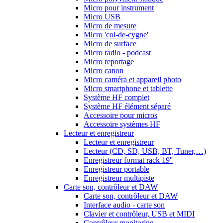
Micro pour instrument
Micro USB
Micro de mesure
Micro 'col-de-cygne'
Micro de surface
Micro radio - podcast
Micro reportage
Micro canon
Micro caméra et appareil photo
Micro smartphone et tablette
Système HF complet
Système HF élément séparé
Accessoire pour micros
Accessoire systèmes HF
Lecteur et enregistreur
Lecteur et enregistreur
Lecteur (CD, SD, USB, BT, Tuner,…)
Enregistreur format rack 19''
Enregistreur portable
Enregistreur multipiste
Carte son, contrôleur et DAW
Carte son, contrôleur et DAW
Interface audio - carte son
Clavier et contrôleur, USB et MIDI
Contrôleur monitoring