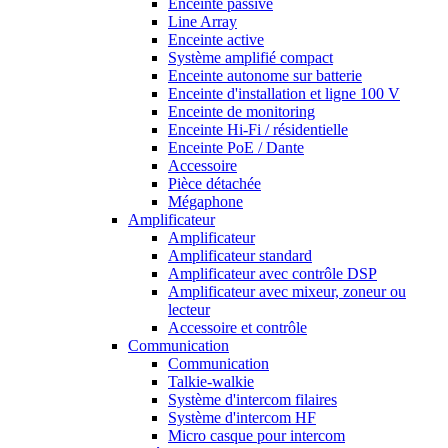
Enceinte passive
Line Array
Enceinte active
Système amplifié compact
Enceinte autonome sur batterie
Enceinte d'installation et ligne 100 V
Enceinte de monitoring
Enceinte Hi-Fi / résidentielle
Enceinte PoE / Dante
Accessoire
Pièce détachée
Mégaphone
Amplificateur
Amplificateur
Amplificateur standard
Amplificateur avec contrôle DSP
Amplificateur avec mixeur, zoneur ou
lecteur
Accessoire et contrôle
Communication
Communication
Talkie-walkie
Système d'intercom filaires
Système d'intercom HF
Micro casque pour intercom