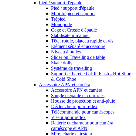
Pied / support d'épaule
Pied / support d'épaule
Mini-trépied et support
Trépied
Monopode
Cage et Crosse d'épaule
Stabilisateur manuel
Tête, rotule, plateau rapide et vis
Elément séparé et accessoire
Niveau à bulles
Slider ou Travelling de table
Skate dolly
Système de travelling
Support et barette Griffe Flash - Hot Shoe
& Cold Shoe
Accessoire APN et caméra
Accessoire APN et caméra
Sangle d'épaule et courroies
Housse de protection et anti-pluie
Déclencheur pour reflex
Télécommande pour caméscopes
Viseur pour reflex
Batterie et chargeur pour caméra,
caméscope et APN
Mire, charte et testeur