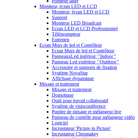
Pointeur laser
Moniteur, écran LED et LCD
Moniteur, écran LED et LCD
Support
Moniteur LED Broadcast
Ecran LED et LCD Professionnel
Téléprompteur
Entretien
Ecran Murs de led et Contrôleur
Ecran Murs de led et Contrôleur
PanneauxLed intérieur ‘’Indoor’’
Panneau Led extérieur ‘’Outdoor’’
Accessoire et supports de fixation
Système NovaStar
Affichage dynamique
Mixage et traitement
Mixage et traitement
Domotique
Outil pour travail collaboratif
Système de visioconférence
Pupitre de mixage et mélangeur live
Panneau de contrôle pour mélangeur vidéo
Logiciel
Incrustateur 'Picture in Picture'
Incrustateur Chromakey