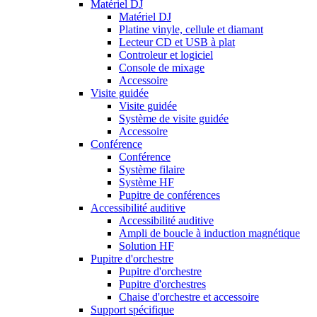
Matériel DJ
Matériel DJ
Platine vinyle, cellule et diamant
Lecteur CD et USB à plat
Controleur et logiciel
Console de mixage
Accessoire
Visite guidée
Visite guidée
Système de visite guidée
Accessoire
Conférence
Conférence
Système filaire
Système HF
Pupitre de conférences
Accessibilité auditive
Accessibilité auditive
Ampli de boucle à induction magnétique
Solution HF
Pupitre d'orchestre
Pupitre d'orchestre
Pupitre d'orchestres
Chaise d'orchestre et accessoire
Support spécifique