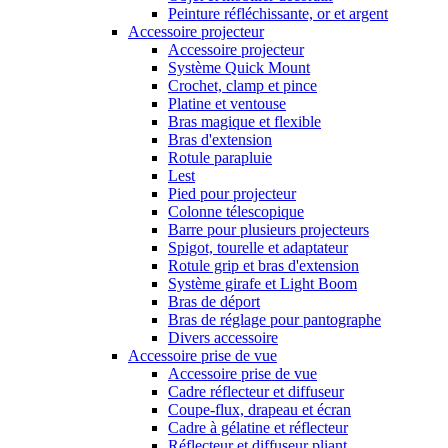
Peinture réfléchissante, or et argent
Accessoire projecteur
Accessoire projecteur
Système Quick Mount
Crochet, clamp et pince
Platine et ventouse
Bras magique et flexible
Bras d'extension
Rotule parapluie
Lest
Pied pour projecteur
Colonne télescopique
Barre pour plusieurs projecteurs
Spigot, tourelle et adaptateur
Rotule grip et bras d'extension
Système girafe et Light Boom
Bras de déport
Bras de réglage pour pantographe
Divers accessoire
Accessoire prise de vue
Accessoire prise de vue
Cadre réflecteur et diffuseur
Coupe-flux, drapeau et écran
Cadre à gélatine et réflecteur
Réflecteur et diffuseur pliant