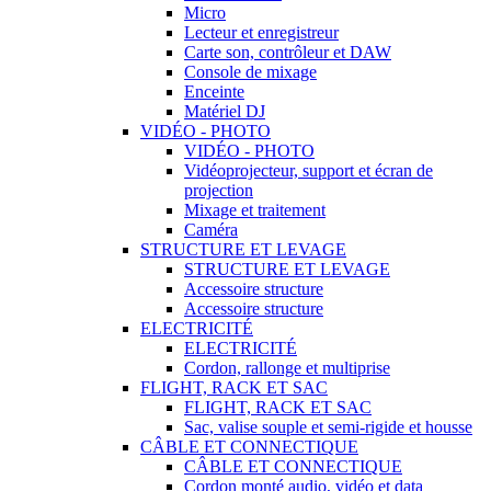
Micro
Lecteur et enregistreur
Carte son, contrôleur et DAW
Console de mixage
Enceinte
Matériel DJ
VIDÉO - PHOTO
VIDÉO - PHOTO
Vidéoprojecteur, support et écran de
projection
Mixage et traitement
Caméra
STRUCTURE ET LEVAGE
STRUCTURE ET LEVAGE
Accessoire structure
Accessoire structure
ELECTRICITÉ
ELECTRICITÉ
Cordon, rallonge et multiprise
FLIGHT, RACK ET SAC
FLIGHT, RACK ET SAC
Sac, valise souple et semi-rigide et housse
CÂBLE ET CONNECTIQUE
CÂBLE ET CONNECTIQUE
Cordon monté audio, vidéo et data