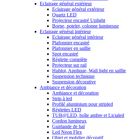
Eclairage général extérieur
Eclairage général extérieur
Quartz LED
Projecteur encastré Uplight
Borne, potelet, colonne lumineuse
Eclairage général intérieur
Eclairage général intérieur
Plafonnier encastré
Plafonnier en saillie
Spot encastré
Réglette complète
Projecteur sur rail
Hublot, Applique, Wall light en saillie
Suspension technique
Suspension décorative
Ambiance et décoration
Ambiance et décoration
Strip à led
Profilé aluminium pour stripled
Réglettes LED
TUB@LED, boîte ambre et Licialed
Cordon lumineux
Guirlande de bal
Led Neon Flex
Objet et mobilier décoratif