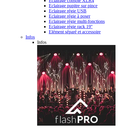
Eclairage console XLR4
Eclairage pupitre sur pince
Eclairage régie USB
Eclairage régie à poser
Eclairage régie multi-fonctions
Eclairage régie rack 19''
Elément séparé et accessoire
Infos
Infos