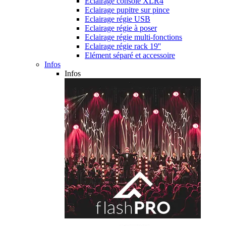
Eclairage console XLR4
Eclairage pupitre sur pince
Eclairage régie USB
Eclairage régie à poser
Eclairage régie multi-fonctions
Eclairage régie rack 19''
Elément séparé et accessoire
Infos
Infos