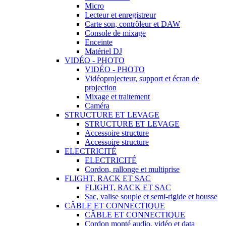
Micro
Lecteur et enregistreur
Carte son, contrôleur et DAW
Console de mixage
Enceinte
Matériel DJ
VIDÉO - PHOTO
VIDÉO - PHOTO
Vidéoprojecteur, support et écran de
projection
Mixage et traitement
Caméra
STRUCTURE ET LEVAGE
STRUCTURE ET LEVAGE
Accessoire structure
Accessoire structure
ELECTRICITÉ
ELECTRICITÉ
Cordon, rallonge et multiprise
FLIGHT, RACK ET SAC
FLIGHT, RACK ET SAC
Sac, valise souple et semi-rigide et housse
CÂBLE ET CONNECTIQUE
CÂBLE ET CONNECTIQUE
Cordon monté audio, vidéo et data