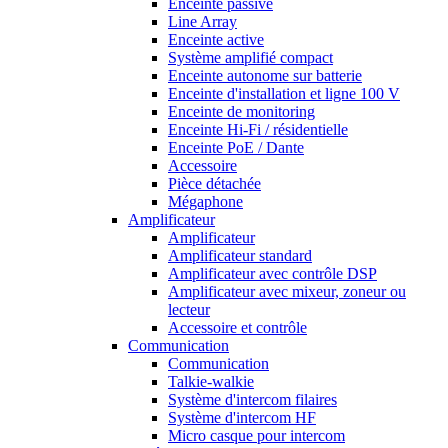
Enceinte passive
Line Array
Enceinte active
Système amplifié compact
Enceinte autonome sur batterie
Enceinte d'installation et ligne 100 V
Enceinte de monitoring
Enceinte Hi-Fi / résidentielle
Enceinte PoE / Dante
Accessoire
Pièce détachée
Mégaphone
Amplificateur
Amplificateur
Amplificateur standard
Amplificateur avec contrôle DSP
Amplificateur avec mixeur, zoneur ou
lecteur
Accessoire et contrôle
Communication
Communication
Talkie-walkie
Système d'intercom filaires
Système d'intercom HF
Micro casque pour intercom