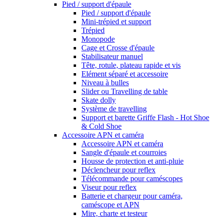
Pied / support d'épaule
Pied / support d'épaule
Mini-trépied et support
Trépied
Monopode
Cage et Crosse d'épaule
Stabilisateur manuel
Tête, rotule, plateau rapide et vis
Elément séparé et accessoire
Niveau à bulles
Slider ou Travelling de table
Skate dolly
Système de travelling
Support et barette Griffe Flash - Hot Shoe
& Cold Shoe
Accessoire APN et caméra
Accessoire APN et caméra
Sangle d'épaule et courroies
Housse de protection et anti-pluie
Déclencheur pour reflex
Télécommande pour caméscopes
Viseur pour reflex
Batterie et chargeur pour caméra,
caméscope et APN
Mire, charte et testeur