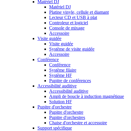
Matériel DJ
Matériel DJ
Platine vinyle, cellule et diamant
Lecteur CD et USB à plat
Controleur et logiciel
Console de mixage
Accessoire
Visite guidée
Visite guidée
Système de visite guidée
Accessoire
Conférence
Conférence
Système filaire
Système HF
Pupitre de conférences
Accessibilité auditive
Accessibilité auditive
Ampli de boucle à induction magnétique
Solution HF
Pupitre d'orchestre
Pupitre d'orchestre
Pupitre d'orchestres
Chaise d'orchestre et accessoire
Support spécifique