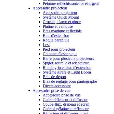
Peinture réfléchissante, or et argent
Accessoire projecteur
Accessoire projecteur
Système Quick Mount
Crochet, clamp et pince
Platine et ventouse
Bras magique et flexible
Bras d'extension
Rotule parapluie
Lest
Pied pour projecteur
Colonne télescopique
Barre pour plusieurs projecteurs
Spigot, tourelle et adaptateur
Rotule grip et bras d'extension
Système girafe et Light Boom
Bras de déport
Bras de réglage pour pantographe
Divers accessoire
Accessoire prise de vue
Accessoire prise de vue
Cadre réflecteur et diffuseur
Coupe-flux, drapeau et écran
Cadre à gélatine et réflecteur
Réflecteur et diffuseur pliant