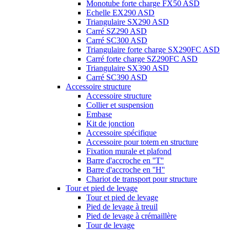
Monotube forte charge FX50 ASD
Echelle EX290 ASD
Triangulaire SX290 ASD
Carré SZ290 ASD
Carré SC300 ASD
Triangulaire forte charge SX290FC ASD
Carré forte charge SZ290FC ASD
Triangulaire SX390 ASD
Carré SC390 ASD
Accessoire structure
Accessoire structure
Collier et suspension
Embase
Kit de jonction
Accessoire spécifique
Accessoire pour totem en structure
Fixation murale et plafond
Barre d'accroche en ''T''
Barre d'accroche en ''H''
Chariot de transport pour structure
Tour et pied de levage
Tour et pied de levage
Pied de levage à treuil
Pied de levage à crémaillère
Tour de levage