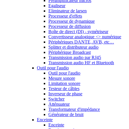
Préamplificateur micros
Egaliseur
Eliminateur de larsen
Processeur d'effets
Processeur de dynamique
Processeur de diffusion
Boîte de direct (DI) - symétriseur
Convertisseur analogique <> numérique
Périphériques DANTE, AVB, etc…
Splitter et distributeur audio
Périphérique Broadcast
Transmission audio par RJ45
Transmission audio HF et Bluetooth
Outil pour l'audio
Outil pour l'audio
Mesure sonore
Limitation sonore
Testeur de câbles
Inverseur de phase
Switcher
Atténuateur
Transformateur d'impédance
Générateur de bruit
Enceinte
Enceinte