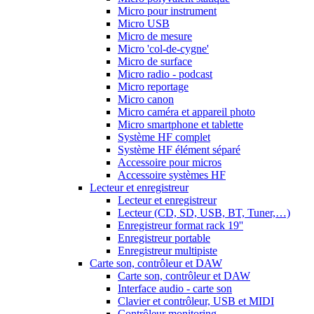
Micro pour instrument
Micro USB
Micro de mesure
Micro 'col-de-cygne'
Micro de surface
Micro radio - podcast
Micro reportage
Micro canon
Micro caméra et appareil photo
Micro smartphone et tablette
Système HF complet
Système HF élément séparé
Accessoire pour micros
Accessoire systèmes HF
Lecteur et enregistreur
Lecteur et enregistreur
Lecteur (CD, SD, USB, BT, Tuner,…)
Enregistreur format rack 19''
Enregistreur portable
Enregistreur multipiste
Carte son, contrôleur et DAW
Carte son, contrôleur et DAW
Interface audio - carte son
Clavier et contrôleur, USB et MIDI
Contrôleur monitoring