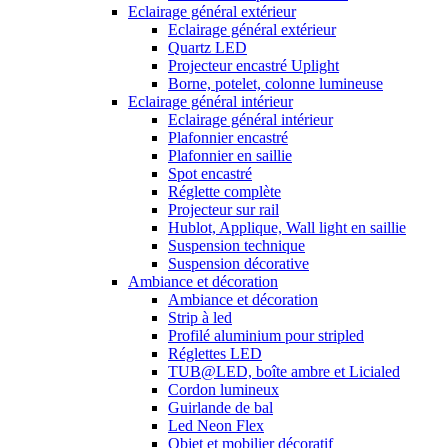
Eclairage général extérieur
Eclairage général extérieur
Quartz LED
Projecteur encastré Uplight
Borne, potelet, colonne lumineuse
Eclairage général intérieur
Eclairage général intérieur
Plafonnier encastré
Plafonnier en saillie
Spot encastré
Réglette complète
Projecteur sur rail
Hublot, Applique, Wall light en saillie
Suspension technique
Suspension décorative
Ambiance et décoration
Ambiance et décoration
Strip à led
Profilé aluminium pour stripled
Réglettes LED
TUB@LED, boîte ambre et Licialed
Cordon lumineux
Guirlande de bal
Led Neon Flex
Objet et mobilier décoratif