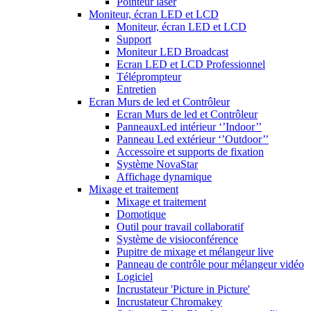
Pointeur laser
Moniteur, écran LED et LCD
Moniteur, écran LED et LCD
Support
Moniteur LED Broadcast
Ecran LED et LCD Professionnel
Téléprompteur
Entretien
Ecran Murs de led et Contrôleur
Ecran Murs de led et Contrôleur
PanneauxLed intérieur ‘’Indoor’’
Panneau Led extérieur ‘’Outdoor’’
Accessoire et supports de fixation
Système NovaStar
Affichage dynamique
Mixage et traitement
Mixage et traitement
Domotique
Outil pour travail collaboratif
Système de visioconférence
Pupitre de mixage et mélangeur live
Panneau de contrôle pour mélangeur vidéo
Logiciel
Incrustateur 'Picture in Picture'
Incrustateur Chromakey