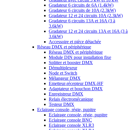
Gradateur 6 circuits de 6A (1.4kW)
Gradateur 6 circuits de 10A (2.3kW)
Gradateur 12 et 24 circuits 10A (2.3kW)
Gradateur 6 circuits 13A et 16A (3 à
3.6kW)
Gradateur 12 et 24 circuits 13A et 16A (3 à
3.6kW)
Accessoire et pièce détachée
Réseau DMX et périphérique
Réseau DMX et périphérique
Module DIN pour installation fixe
Splitter et booster DMX
Démultiplexeur
Node et Switch
Mélangeur DMX
Emetteur-récepteur DMX-HF
Adaptateur et bouchon DMX
Enregistreur DMX
Relais électromécanique
Testeur DMX
Eclairage console, régie, pupitre
Eclairage console, régie, pupitre
Eclairage console BNC
Eclairage console XLR3