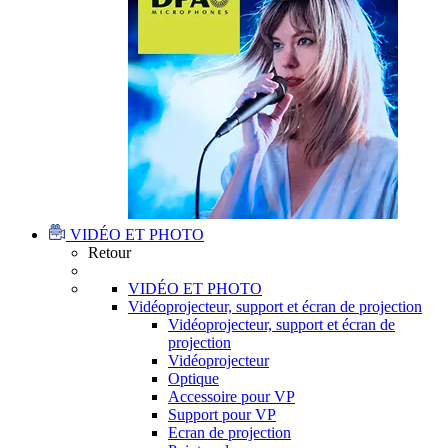
VIDÉO ET PHOTO
Retour
VIDÉO ET PHOTO
Vidéoprojecteur, support et écran de projection
Vidéoprojecteur, support et écran de
projection
Vidéoprojecteur
Optique
Accessoire pour VP
Support pour VP
Ecran de projection