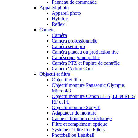
Panneau de commande
Appareil photo
Appareil photo
Hybride
Reflex
Caméra
Caméra
Caméra professionnelle
Caméra semi-pro
Caméra plateau ou production live
Caméscope grand public
Caméra PTZ et Pupitre de contrôle
Caméra 'Action Cam'
Objectif et filtre
Objectif et filtre
Objectif monture Panasonic Olympus
Micro 4/3
Objectif monture Canon EF-S, EF et RF-S
RF et PL
Objectif monture Sony E
Adaptateur de monture
Cache et bouchon de rechange
Filtre et complément optique
Système et filtre Lee Filters
Photoball ou Lensball