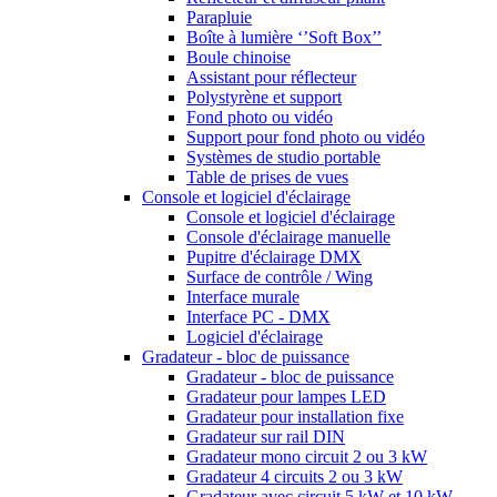
Parapluie
Boîte à lumière ‘’Soft Box’’
Boule chinoise
Assistant pour réflecteur
Polystyrène et support
Fond photo ou vidéo
Support pour fond photo ou vidéo
Systèmes de studio portable
Table de prises de vues
Console et logiciel d'éclairage
Console et logiciel d'éclairage
Console d'éclairage manuelle
Pupitre d'éclairage DMX
Surface de contrôle / Wing
Interface murale
Interface PC - DMX
Logiciel d'éclairage
Gradateur - bloc de puissance
Gradateur - bloc de puissance
Gradateur pour lampes LED
Gradateur pour installation fixe
Gradateur sur rail DIN
Gradateur mono circuit 2 ou 3 kW
Gradateur 4 circuits 2 ou 3 kW
Gradateur avec circuit 5 kW et 10 kW