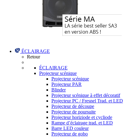
ÉCLAIRAGE
Retour
ÉCLAIRAGE
Projecteur scénique
Projecteur scénique
Projecteur PAR
Blinder
Projecteur scénique à effet décoratif
Projecteur PC / Fresnel Trad. et LED
Projecteur de découpe
Projecteur de poursuite
Projecteur horiziode et cycliode
Rampe d’éclairage trad. et LED
Barre LED couleur
Projecteur de gobo