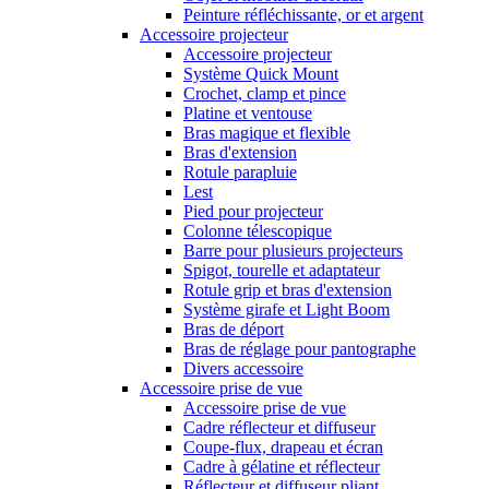
Peinture réfléchissante, or et argent
Accessoire projecteur
Accessoire projecteur
Système Quick Mount
Crochet, clamp et pince
Platine et ventouse
Bras magique et flexible
Bras d'extension
Rotule parapluie
Lest
Pied pour projecteur
Colonne télescopique
Barre pour plusieurs projecteurs
Spigot, tourelle et adaptateur
Rotule grip et bras d'extension
Système girafe et Light Boom
Bras de déport
Bras de réglage pour pantographe
Divers accessoire
Accessoire prise de vue
Accessoire prise de vue
Cadre réflecteur et diffuseur
Coupe-flux, drapeau et écran
Cadre à gélatine et réflecteur
Réflecteur et diffuseur pliant