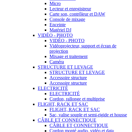
Micro
Lecteur et enregistreur
Carte son, contrôleur et DAW
Console de mixage
Enceinte
Matériel DJ
VIDÉO - PHOTO
VIDÉO - PHOTO
Vidéoprojecteur, support et écran de
projection
Mixage et traitement
Caméra
STRUCTURE ET LEVAGE
STRUCTURE ET LEVAGE
Accessoire structure
Accessoire structure
ELECTRICITÉ
ELECTRICITÉ
Cordon, rallonge et multiprise
FLIGHT, RACK ET SAC
FLIGHT, RACK ET SAC
Sac, valise souple et semi-rigide et housse
CÂBLE ET CONNECTIQUE
CÂBLE ET CONNECTIQUE
Cordon monté audio, vidéo et data