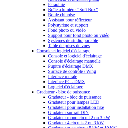
Parapluie
Boîte à lumière ‘’Soft Box’’
Boule chinoise
Assistant pour réflecteur
Polystyrène et support
Fond photo ou vidéo
Support pour fond photo ou vidéo
Systèmes de studio portable
Table de prises de vues
Console et logiciel d'éclairage
Console et logiciel d'éclairage
Console d'éclairage manuelle
Pupitre d'éclairage DMX
Surface de contrôle / Wing
Interface murale
Interface PC - DMX
Logiciel d'éclairage
Gradateur - bloc de puissance
Gradateur - bloc de puissance
Gradateur pour lampes LED
Gradateur pour installation fixe
Gradateur sur rail DIN
Gradateur mono circuit 2 ou 3 kW
Gradateur 4 circuits 2 ou 3 kW
Gradateur avec circuit 5 kW et 10 kW