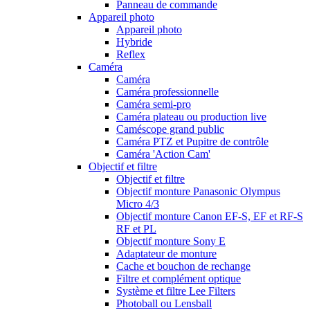
Panneau de commande
Appareil photo
Appareil photo
Hybride
Reflex
Caméra
Caméra
Caméra professionnelle
Caméra semi-pro
Caméra plateau ou production live
Caméscope grand public
Caméra PTZ et Pupitre de contrôle
Caméra 'Action Cam'
Objectif et filtre
Objectif et filtre
Objectif monture Panasonic Olympus
Micro 4/3
Objectif monture Canon EF-S, EF et RF-S
RF et PL
Objectif monture Sony E
Adaptateur de monture
Cache et bouchon de rechange
Filtre et complément optique
Système et filtre Lee Filters
Photoball ou Lensball