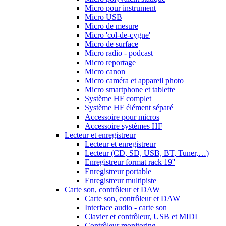
Micro pour instrument
Micro USB
Micro de mesure
Micro 'col-de-cygne'
Micro de surface
Micro radio - podcast
Micro reportage
Micro canon
Micro caméra et appareil photo
Micro smartphone et tablette
Système HF complet
Système HF élément séparé
Accessoire pour micros
Accessoire systèmes HF
Lecteur et enregistreur
Lecteur et enregistreur
Lecteur (CD, SD, USB, BT, Tuner,…)
Enregistreur format rack 19''
Enregistreur portable
Enregistreur multipiste
Carte son, contrôleur et DAW
Carte son, contrôleur et DAW
Interface audio - carte son
Clavier et contrôleur, USB et MIDI
Contrôleur monitoring