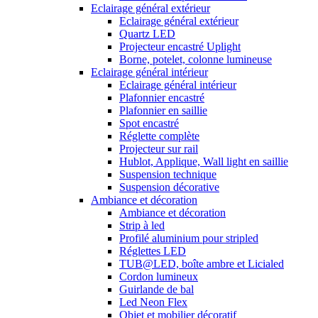
Eclairage général extérieur
Eclairage général extérieur
Quartz LED
Projecteur encastré Uplight
Borne, potelet, colonne lumineuse
Eclairage général intérieur
Eclairage général intérieur
Plafonnier encastré
Plafonnier en saillie
Spot encastré
Réglette complète
Projecteur sur rail
Hublot, Applique, Wall light en saillie
Suspension technique
Suspension décorative
Ambiance et décoration
Ambiance et décoration
Strip à led
Profilé aluminium pour stripled
Réglettes LED
TUB@LED, boîte ambre et Licialed
Cordon lumineux
Guirlande de bal
Led Neon Flex
Objet et mobilier décoratif