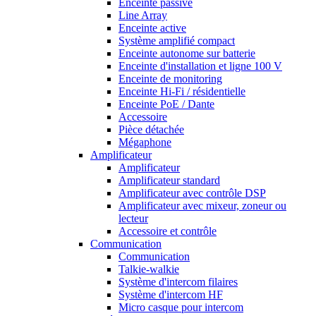
Enceinte passive
Line Array
Enceinte active
Système amplifié compact
Enceinte autonome sur batterie
Enceinte d'installation et ligne 100 V
Enceinte de monitoring
Enceinte Hi-Fi / résidentielle
Enceinte PoE / Dante
Accessoire
Pièce détachée
Mégaphone
Amplificateur
Amplificateur
Amplificateur standard
Amplificateur avec contrôle DSP
Amplificateur avec mixeur, zoneur ou
lecteur
Accessoire et contrôle
Communication
Communication
Talkie-walkie
Système d'intercom filaires
Système d'intercom HF
Micro casque pour intercom