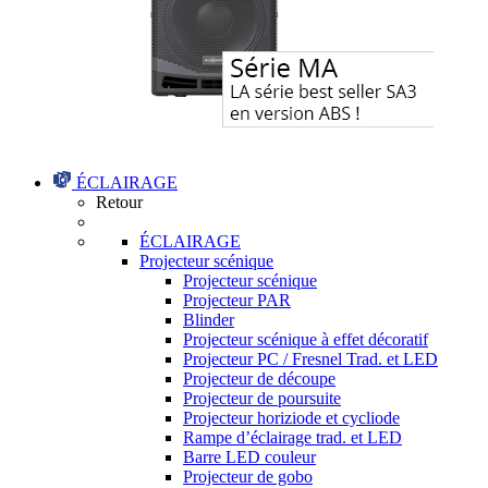
ÉCLAIRAGE
Retour
ÉCLAIRAGE
Projecteur scénique
Projecteur scénique
Projecteur PAR
Blinder
Projecteur scénique à effet décoratif
Projecteur PC / Fresnel Trad. et LED
Projecteur de découpe
Projecteur de poursuite
Projecteur horiziode et cycliode
Rampe d’éclairage trad. et LED
Barre LED couleur
Projecteur de gobo