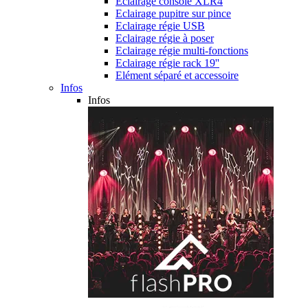
Eclairage console XLR4
Eclairage pupitre sur pince
Eclairage régie USB
Eclairage régie à poser
Eclairage régie multi-fonctions
Eclairage régie rack 19''
Elément séparé et accessoire
Infos
Infos