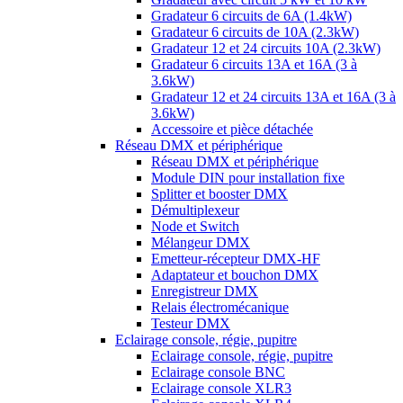
Gradateur 6 circuits de 6A (1.4kW)
Gradateur 6 circuits de 10A (2.3kW)
Gradateur 12 et 24 circuits 10A (2.3kW)
Gradateur 6 circuits 13A et 16A (3 à
3.6kW)
Gradateur 12 et 24 circuits 13A et 16A (3 à
3.6kW)
Accessoire et pièce détachée
Réseau DMX et périphérique
Réseau DMX et périphérique
Module DIN pour installation fixe
Splitter et booster DMX
Démultiplexeur
Node et Switch
Mélangeur DMX
Emetteur-récepteur DMX-HF
Adaptateur et bouchon DMX
Enregistreur DMX
Relais électromécanique
Testeur DMX
Eclairage console, régie, pupitre
Eclairage console, régie, pupitre
Eclairage console BNC
Eclairage console XLR3