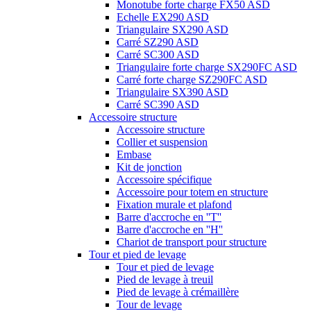
Monotube forte charge FX50 ASD
Echelle EX290 ASD
Triangulaire SX290 ASD
Carré SZ290 ASD
Carré SC300 ASD
Triangulaire forte charge SX290FC ASD
Carré forte charge SZ290FC ASD
Triangulaire SX390 ASD
Carré SC390 ASD
Accessoire structure
Accessoire structure
Collier et suspension
Embase
Kit de jonction
Accessoire spécifique
Accessoire pour totem en structure
Fixation murale et plafond
Barre d'accroche en ''T''
Barre d'accroche en ''H''
Chariot de transport pour structure
Tour et pied de levage
Tour et pied de levage
Pied de levage à treuil
Pied de levage à crémaillère
Tour de levage