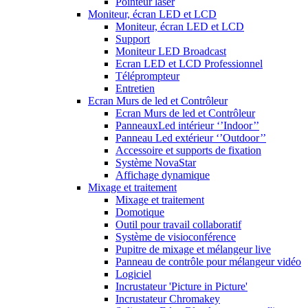
Pointeur laser
Moniteur, écran LED et LCD
Moniteur, écran LED et LCD
Support
Moniteur LED Broadcast
Ecran LED et LCD Professionnel
Téléprompteur
Entretien
Ecran Murs de led et Contrôleur
Ecran Murs de led et Contrôleur
PanneauxLed intérieur ‘’Indoor’’
Panneau Led extérieur ‘’Outdoor’’
Accessoire et supports de fixation
Système NovaStar
Affichage dynamique
Mixage et traitement
Mixage et traitement
Domotique
Outil pour travail collaboratif
Système de visioconférence
Pupitre de mixage et mélangeur live
Panneau de contrôle pour mélangeur vidéo
Logiciel
Incrustateur 'Picture in Picture'
Incrustateur Chromakey