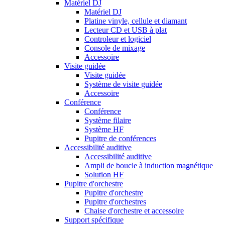
Matériel DJ
Matériel DJ
Platine vinyle, cellule et diamant
Lecteur CD et USB à plat
Controleur et logiciel
Console de mixage
Accessoire
Visite guidée
Visite guidée
Système de visite guidée
Accessoire
Conférence
Conférence
Système filaire
Système HF
Pupitre de conférences
Accessibilité auditive
Accessibilité auditive
Ampli de boucle à induction magnétique
Solution HF
Pupitre d'orchestre
Pupitre d'orchestre
Pupitre d'orchestres
Chaise d'orchestre et accessoire
Support spécifique