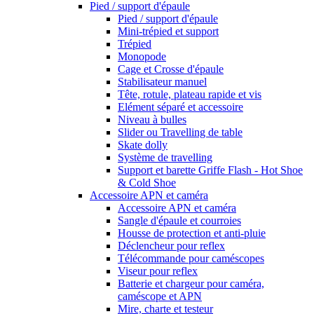
Pied / support d'épaule
Pied / support d'épaule
Mini-trépied et support
Trépied
Monopode
Cage et Crosse d'épaule
Stabilisateur manuel
Tête, rotule, plateau rapide et vis
Elément séparé et accessoire
Niveau à bulles
Slider ou Travelling de table
Skate dolly
Système de travelling
Support et barette Griffe Flash - Hot Shoe
& Cold Shoe
Accessoire APN et caméra
Accessoire APN et caméra
Sangle d'épaule et courroies
Housse de protection et anti-pluie
Déclencheur pour reflex
Télécommande pour caméscopes
Viseur pour reflex
Batterie et chargeur pour caméra,
caméscope et APN
Mire, charte et testeur