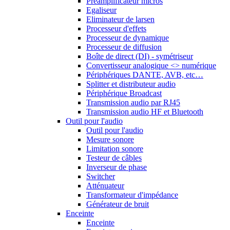
Préamplificateur micros
Egaliseur
Eliminateur de larsen
Processeur d'effets
Processeur de dynamique
Processeur de diffusion
Boîte de direct (DI) - symétriseur
Convertisseur analogique <> numérique
Périphériques DANTE, AVB, etc…
Splitter et distributeur audio
Périphérique Broadcast
Transmission audio par RJ45
Transmission audio HF et Bluetooth
Outil pour l'audio
Outil pour l'audio
Mesure sonore
Limitation sonore
Testeur de câbles
Inverseur de phase
Switcher
Atténuateur
Transformateur d'impédance
Générateur de bruit
Enceinte
Enceinte