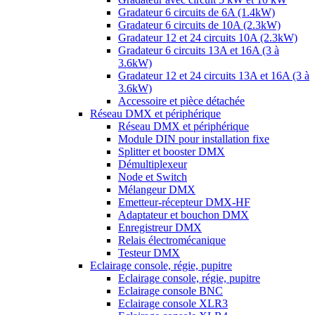
Gradateur 6 circuits de 6A (1.4kW)
Gradateur 6 circuits de 10A (2.3kW)
Gradateur 12 et 24 circuits 10A (2.3kW)
Gradateur 6 circuits 13A et 16A (3 à
3.6kW)
Gradateur 12 et 24 circuits 13A et 16A (3 à
3.6kW)
Accessoire et pièce détachée
Réseau DMX et périphérique
Réseau DMX et périphérique
Module DIN pour installation fixe
Splitter et booster DMX
Démultiplexeur
Node et Switch
Mélangeur DMX
Emetteur-récepteur DMX-HF
Adaptateur et bouchon DMX
Enregistreur DMX
Relais électromécanique
Testeur DMX
Eclairage console, régie, pupitre
Eclairage console, régie, pupitre
Eclairage console BNC
Eclairage console XLR3