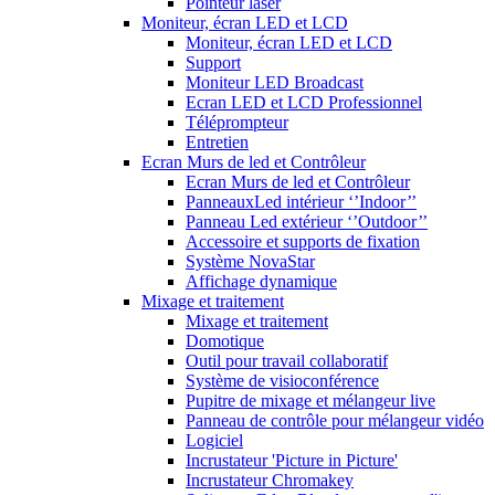
Pointeur laser
Moniteur, écran LED et LCD
Moniteur, écran LED et LCD
Support
Moniteur LED Broadcast
Ecran LED et LCD Professionnel
Téléprompteur
Entretien
Ecran Murs de led et Contrôleur
Ecran Murs de led et Contrôleur
PanneauxLed intérieur ‘’Indoor’’
Panneau Led extérieur ‘’Outdoor’’
Accessoire et supports de fixation
Système NovaStar
Affichage dynamique
Mixage et traitement
Mixage et traitement
Domotique
Outil pour travail collaboratif
Système de visioconférence
Pupitre de mixage et mélangeur live
Panneau de contrôle pour mélangeur vidéo
Logiciel
Incrustateur 'Picture in Picture'
Incrustateur Chromakey