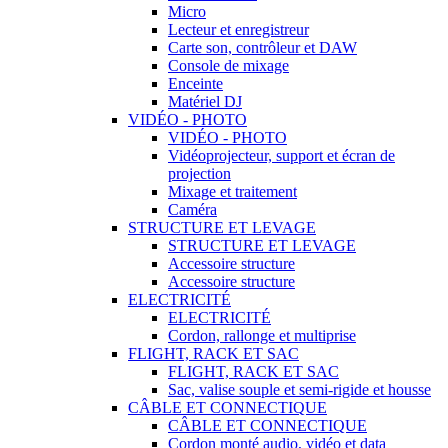
Micro
Lecteur et enregistreur
Carte son, contrôleur et DAW
Console de mixage
Enceinte
Matériel DJ
VIDÉO - PHOTO
VIDÉO - PHOTO
Vidéoprojecteur, support et écran de
projection
Mixage et traitement
Caméra
STRUCTURE ET LEVAGE
STRUCTURE ET LEVAGE
Accessoire structure
Accessoire structure
ELECTRICITÉ
ELECTRICITÉ
Cordon, rallonge et multiprise
FLIGHT, RACK ET SAC
FLIGHT, RACK ET SAC
Sac, valise souple et semi-rigide et housse
CÂBLE ET CONNECTIQUE
CÂBLE ET CONNECTIQUE
Cordon monté audio, vidéo et data