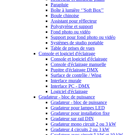
Parapluie
Boîte à lumière ‘’Soft Box’’
Boule chinoise
Assistant pour réflecteur
Polystyrène et support
Fond photo ou vidéo
Support pour fond photo ou vidéo
Systèmes de studio portable
Table de prises de vues
Console et logiciel d'éclairage
Console et logiciel d'éclairage
Console d'éclairage manuelle
Pupitre d'éclairage DMX
Surface de contrôle / Wing
Interface murale
Interface PC - DMX
Logiciel d'éclairage
Gradateur - bloc de puissance
Gradateur - bloc de puissance
Gradateur pour lampes LED
Gradateur pour installation fixe
Gradateur sur rail DIN
Gradateur mono circuit 2 ou 3 kW
Gradateur 4 circuits 2 ou 3 kW
Gradateur avec circuit 5 kW et 10 kW