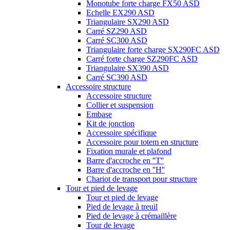
Monotube forte charge FX50 ASD
Echelle EX290 ASD
Triangulaire SX290 ASD
Carré SZ290 ASD
Carré SC300 ASD
Triangulaire forte charge SX290FC ASD
Carré forte charge SZ290FC ASD
Triangulaire SX390 ASD
Carré SC390 ASD
Accessoire structure
Accessoire structure
Collier et suspension
Embase
Kit de jonction
Accessoire spécifique
Accessoire pour totem en structure
Fixation murale et plafond
Barre d'accroche en ''T''
Barre d'accroche en ''H''
Chariot de transport pour structure
Tour et pied de levage
Tour et pied de levage
Pied de levage à treuil
Pied de levage à crémaillère
Tour de levage