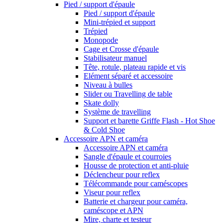
Pied / support d'épaule
Pied / support d'épaule
Mini-trépied et support
Trépied
Monopode
Cage et Crosse d'épaule
Stabilisateur manuel
Tête, rotule, plateau rapide et vis
Elément séparé et accessoire
Niveau à bulles
Slider ou Travelling de table
Skate dolly
Système de travelling
Support et barette Griffe Flash - Hot Shoe
& Cold Shoe
Accessoire APN et caméra
Accessoire APN et caméra
Sangle d'épaule et courroies
Housse de protection et anti-pluie
Déclencheur pour reflex
Télécommande pour caméscopes
Viseur pour reflex
Batterie et chargeur pour caméra,
caméscope et APN
Mire, charte et testeur