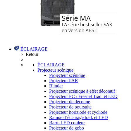
ÉCLAIRAGE
Retour
ÉCLAIRAGE
Projecteur scénique
Projecteur scénique
Projecteur PAR
Blinder
Projecteur scénique à effet décoratif
Projecteur PC / Fresnel Trad. et LED
Projecteur de découpe
Projecteur de poursuite
Projecteur horiziode et cycliode
Rampe d’éclairage trad. et LED
Barre LED couleur
Projecteur de gobo