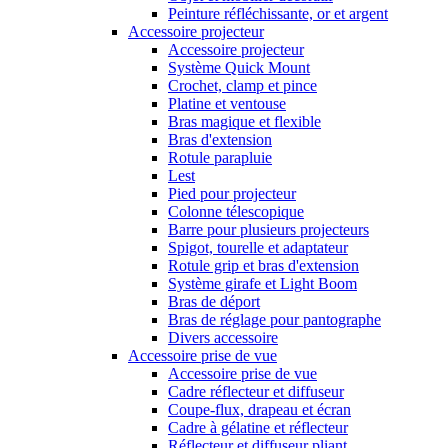
Peinture réfléchissante, or et argent
Accessoire projecteur
Accessoire projecteur
Système Quick Mount
Crochet, clamp et pince
Platine et ventouse
Bras magique et flexible
Bras d'extension
Rotule parapluie
Lest
Pied pour projecteur
Colonne télescopique
Barre pour plusieurs projecteurs
Spigot, tourelle et adaptateur
Rotule grip et bras d'extension
Système girafe et Light Boom
Bras de déport
Bras de réglage pour pantographe
Divers accessoire
Accessoire prise de vue
Accessoire prise de vue
Cadre réflecteur et diffuseur
Coupe-flux, drapeau et écran
Cadre à gélatine et réflecteur
Réflecteur et diffuseur pliant