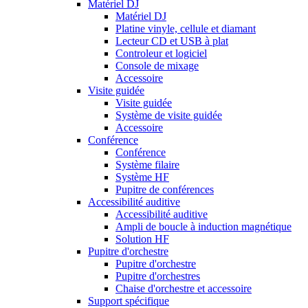
Matériel DJ
Matériel DJ
Platine vinyle, cellule et diamant
Lecteur CD et USB à plat
Controleur et logiciel
Console de mixage
Accessoire
Visite guidée
Visite guidée
Système de visite guidée
Accessoire
Conférence
Conférence
Système filaire
Système HF
Pupitre de conférences
Accessibilité auditive
Accessibilité auditive
Ampli de boucle à induction magnétique
Solution HF
Pupitre d'orchestre
Pupitre d'orchestre
Pupitre d'orchestres
Chaise d'orchestre et accessoire
Support spécifique