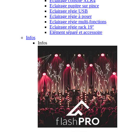
Eclairage console XLR4
Eclairage pupitre sur pince
Eclairage régie USB
Eclairage régie à poser
Eclairage régie multi-fonctions
Eclairage régie rack 19''
Elément séparé et accessoire
Infos
Infos