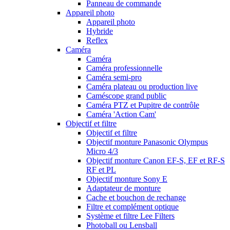
Panneau de commande
Appareil photo
Appareil photo
Hybride
Reflex
Caméra
Caméra
Caméra professionnelle
Caméra semi-pro
Caméra plateau ou production live
Caméscope grand public
Caméra PTZ et Pupitre de contrôle
Caméra 'Action Cam'
Objectif et filtre
Objectif et filtre
Objectif monture Panasonic Olympus
Micro 4/3
Objectif monture Canon EF-S, EF et RF-S
RF et PL
Objectif monture Sony E
Adaptateur de monture
Cache et bouchon de rechange
Filtre et complément optique
Système et filtre Lee Filters
Photoball ou Lensball