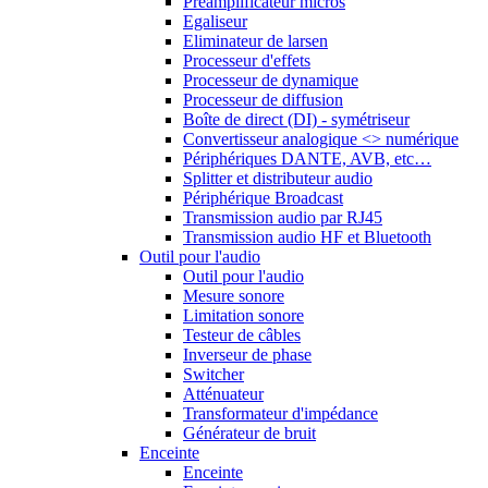
Préamplificateur micros
Egaliseur
Eliminateur de larsen
Processeur d'effets
Processeur de dynamique
Processeur de diffusion
Boîte de direct (DI) - symétriseur
Convertisseur analogique <> numérique
Périphériques DANTE, AVB, etc…
Splitter et distributeur audio
Périphérique Broadcast
Transmission audio par RJ45
Transmission audio HF et Bluetooth
Outil pour l'audio
Outil pour l'audio
Mesure sonore
Limitation sonore
Testeur de câbles
Inverseur de phase
Switcher
Atténuateur
Transformateur d'impédance
Générateur de bruit
Enceinte
Enceinte