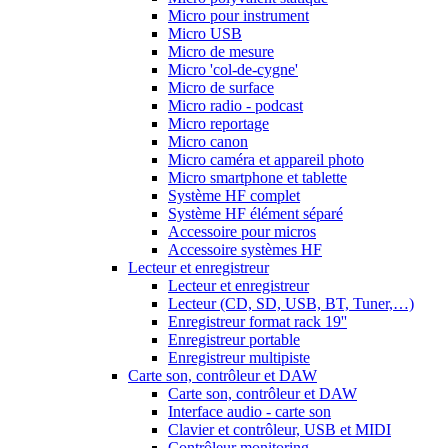
Micro pour instrument
Micro USB
Micro de mesure
Micro 'col-de-cygne'
Micro de surface
Micro radio - podcast
Micro reportage
Micro canon
Micro caméra et appareil photo
Micro smartphone et tablette
Système HF complet
Système HF élément séparé
Accessoire pour micros
Accessoire systèmes HF
Lecteur et enregistreur
Lecteur et enregistreur
Lecteur (CD, SD, USB, BT, Tuner,…)
Enregistreur format rack 19''
Enregistreur portable
Enregistreur multipiste
Carte son, contrôleur et DAW
Carte son, contrôleur et DAW
Interface audio - carte son
Clavier et contrôleur, USB et MIDI
Contrôleur monitoring