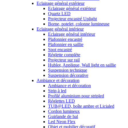
Eclairage général extérieur
Eclairage général extérieur
Quartz LED
Projecteur encastré Uplight
Borne, potelet, colonne lumineuse
Eclairage général intérieur
Eclairage général intérieur
Plafonnier encastré
Plafonnier en saillie
Spot encastré
Réglette complète
Projecteur sur rail
Hublot, Applique, Wall light en saillie
Suspension technique
Suspension décorative
Ambiance et décoration
Ambiance et décoration
Strip à led
Profilé aluminium pour stripled
Réglettes LED
TUB@LED, boîte ambre et Licialed
Cordon lumineux
Guirlande de bal
Led Neon Flex
Objet et mobilier décoratif