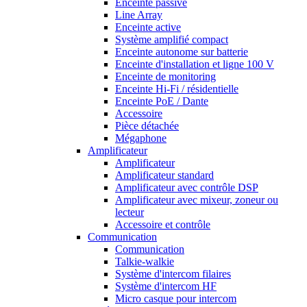
Enceinte passive
Line Array
Enceinte active
Système amplifié compact
Enceinte autonome sur batterie
Enceinte d'installation et ligne 100 V
Enceinte de monitoring
Enceinte Hi-Fi / résidentielle
Enceinte PoE / Dante
Accessoire
Pièce détachée
Mégaphone
Amplificateur
Amplificateur
Amplificateur standard
Amplificateur avec contrôle DSP
Amplificateur avec mixeur, zoneur ou
lecteur
Accessoire et contrôle
Communication
Communication
Talkie-walkie
Système d'intercom filaires
Système d'intercom HF
Micro casque pour intercom