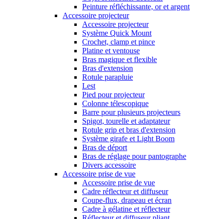
Peinture réfléchissante, or et argent
Accessoire projecteur
Accessoire projecteur
Système Quick Mount
Crochet, clamp et pince
Platine et ventouse
Bras magique et flexible
Bras d'extension
Rotule parapluie
Lest
Pied pour projecteur
Colonne télescopique
Barre pour plusieurs projecteurs
Spigot, tourelle et adaptateur
Rotule grip et bras d'extension
Système girafe et Light Boom
Bras de déport
Bras de réglage pour pantographe
Divers accessoire
Accessoire prise de vue
Accessoire prise de vue
Cadre réflecteur et diffuseur
Coupe-flux, drapeau et écran
Cadre à gélatine et réflecteur
Réflecteur et diffuseur pliant