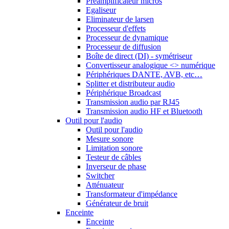
Préamplificateur micros
Egaliseur
Eliminateur de larsen
Processeur d'effets
Processeur de dynamique
Processeur de diffusion
Boîte de direct (DI) - symétriseur
Convertisseur analogique <> numérique
Périphériques DANTE, AVB, etc…
Splitter et distributeur audio
Périphérique Broadcast
Transmission audio par RJ45
Transmission audio HF et Bluetooth
Outil pour l'audio
Outil pour l'audio
Mesure sonore
Limitation sonore
Testeur de câbles
Inverseur de phase
Switcher
Atténuateur
Transformateur d'impédance
Générateur de bruit
Enceinte
Enceinte