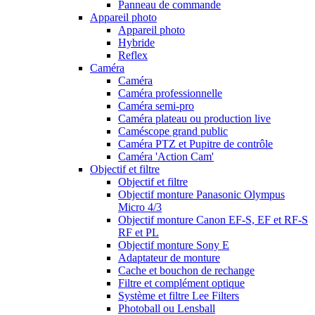
Panneau de commande
Appareil photo
Appareil photo
Hybride
Reflex
Caméra
Caméra
Caméra professionnelle
Caméra semi-pro
Caméra plateau ou production live
Caméscope grand public
Caméra PTZ et Pupitre de contrôle
Caméra 'Action Cam'
Objectif et filtre
Objectif et filtre
Objectif monture Panasonic Olympus
Micro 4/3
Objectif monture Canon EF-S, EF et RF-S
RF et PL
Objectif monture Sony E
Adaptateur de monture
Cache et bouchon de rechange
Filtre et complément optique
Système et filtre Lee Filters
Photoball ou Lensball