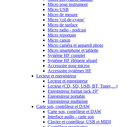
Micro pour instrument
Micro USB
Micro de mesure
Micro 'col-de-cygne'
Micro de surface
Micro radio - podcast
Micro reportage
Micro canon
Micro caméra et appareil photo
Micro smartphone et tablette
Système HF complet
Système HF élément séparé
Accessoire pour micros
Accessoire systèmes HF
Lecteur et enregistreur
Lecteur et enregistreur
Lecteur (CD, SD, USB, BT, Tuner,…)
Enregistreur format rack 19''
Enregistreur portable
Enregistreur multipiste
Carte son, contrôleur et DAW
Carte son, contrôleur et DAW
Interface audio - carte son
Clavier et contrôleur, USB et MIDI
Contrôleur monitoring