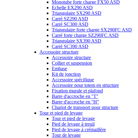
Monotube forte charge FX50 ASD
Echelle EX290 ASD
Triangulaire SX290 ASD
Carré SZ290 ASD
Carré SC300 ASD
Triangulaire forte charge SX290FC ASD
Carré forte charge SZ290FC ASD
Triangulaire SX390 ASD
Carré SC390 ASD
Accessoire structure
Accessoire structure
Collier et suspension
Embase
Kit de jonction
Accessoire spécifique
Accessoire pour totem en structure
Fixation murale et plafond
Barre d'accroche en ''T''
Barre d'accroche en ''H''
Chariot de transport pour structure
Tour et pied de levage
Tour et pied de levage
Pied de levage à treuil
Pied de levage à crémaillère
Tour de levage