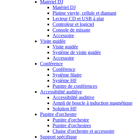
Matériel DJ
Matériel DJ
Platine vinyle, cellule et diamant
Lecteur CD et USB à plat
Controleur et logiciel
Console de mixage
Accessoire
Visite guidée
Visite guidée
Système de visite guidée
Accessoire
Conférence
Conférence
Système filaire
Système HF
Pupitre de conférences
Accessibilité auditive
Accessibilité auditive
Ampli de boucle à induction magnétique
Solution HF
Pupitre d'orchestre
Pupitre d'orchestre
Pupitre d'orchestres
Chaise d'orchestre et accessoire
Support spécifique