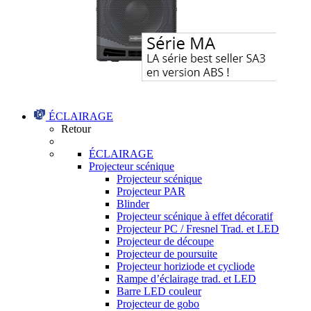
ÉCLAIRAGE
Retour
ÉCLAIRAGE
Projecteur scénique
Projecteur scénique
Projecteur PAR
Blinder
Projecteur scénique à effet décoratif
Projecteur PC / Fresnel Trad. et LED
Projecteur de découpe
Projecteur de poursuite
Projecteur horiziode et cycliode
Rampe d’éclairage trad. et LED
Barre LED couleur
Projecteur de gobo