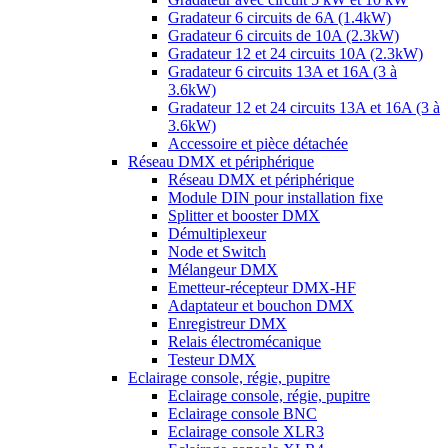
Gradateur 6 circuits de 6A (1.4kW)
Gradateur 6 circuits de 10A (2.3kW)
Gradateur 12 et 24 circuits 10A (2.3kW)
Gradateur 6 circuits 13A et 16A (3 à
3.6kW)
Gradateur 12 et 24 circuits 13A et 16A (3 à
3.6kW)
Accessoire et pièce détachée
Réseau DMX et périphérique
Réseau DMX et périphérique
Module DIN pour installation fixe
Splitter et booster DMX
Démultiplexeur
Node et Switch
Mélangeur DMX
Emetteur-récepteur DMX-HF
Adaptateur et bouchon DMX
Enregistreur DMX
Relais électromécanique
Testeur DMX
Eclairage console, régie, pupitre
Eclairage console, régie, pupitre
Eclairage console BNC
Eclairage console XLR3