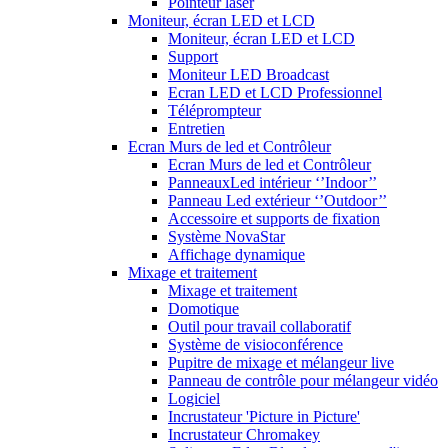
Pointeur laser
Moniteur, écran LED et LCD
Moniteur, écran LED et LCD
Support
Moniteur LED Broadcast
Ecran LED et LCD Professionnel
Téléprompteur
Entretien
Ecran Murs de led et Contrôleur
Ecran Murs de led et Contrôleur
PanneauxLed intérieur ‘’Indoor’’
Panneau Led extérieur ‘’Outdoor’’
Accessoire et supports de fixation
Système NovaStar
Affichage dynamique
Mixage et traitement
Mixage et traitement
Domotique
Outil pour travail collaboratif
Système de visioconférence
Pupitre de mixage et mélangeur live
Panneau de contrôle pour mélangeur vidéo
Logiciel
Incrustateur 'Picture in Picture'
Incrustateur Chromakey