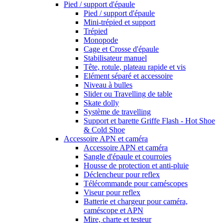
Pied / support d'épaule
Pied / support d'épaule
Mini-trépied et support
Trépied
Monopode
Cage et Crosse d'épaule
Stabilisateur manuel
Tête, rotule, plateau rapide et vis
Elément séparé et accessoire
Niveau à bulles
Slider ou Travelling de table
Skate dolly
Système de travelling
Support et barette Griffe Flash - Hot Shoe
& Cold Shoe
Accessoire APN et caméra
Accessoire APN et caméra
Sangle d'épaule et courroies
Housse de protection et anti-pluie
Déclencheur pour reflex
Télécommande pour caméscopes
Viseur pour reflex
Batterie et chargeur pour caméra,
caméscope et APN
Mire, charte et testeur