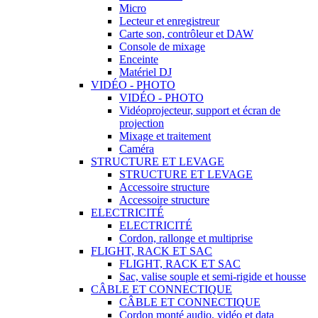
Micro
Lecteur et enregistreur
Carte son, contrôleur et DAW
Console de mixage
Enceinte
Matériel DJ
VIDÉO - PHOTO
VIDÉO - PHOTO
Vidéoprojecteur, support et écran de
projection
Mixage et traitement
Caméra
STRUCTURE ET LEVAGE
STRUCTURE ET LEVAGE
Accessoire structure
Accessoire structure
ELECTRICITÉ
ELECTRICITÉ
Cordon, rallonge et multiprise
FLIGHT, RACK ET SAC
FLIGHT, RACK ET SAC
Sac, valise souple et semi-rigide et housse
CÂBLE ET CONNECTIQUE
CÂBLE ET CONNECTIQUE
Cordon monté audio, vidéo et data