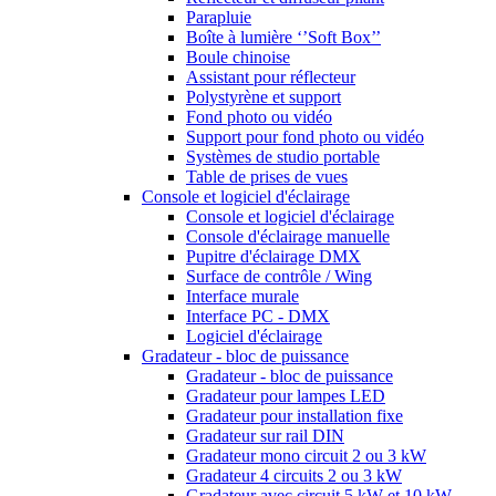
Parapluie
Boîte à lumière ‘’Soft Box’’
Boule chinoise
Assistant pour réflecteur
Polystyrène et support
Fond photo ou vidéo
Support pour fond photo ou vidéo
Systèmes de studio portable
Table de prises de vues
Console et logiciel d'éclairage
Console et logiciel d'éclairage
Console d'éclairage manuelle
Pupitre d'éclairage DMX
Surface de contrôle / Wing
Interface murale
Interface PC - DMX
Logiciel d'éclairage
Gradateur - bloc de puissance
Gradateur - bloc de puissance
Gradateur pour lampes LED
Gradateur pour installation fixe
Gradateur sur rail DIN
Gradateur mono circuit 2 ou 3 kW
Gradateur 4 circuits 2 ou 3 kW
Gradateur avec circuit 5 kW et 10 kW