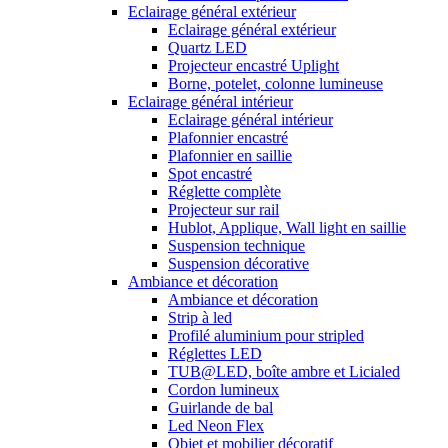
Eclairage général extérieur
Eclairage général extérieur
Quartz LED
Projecteur encastré Uplight
Borne, potelet, colonne lumineuse
Eclairage général intérieur
Eclairage général intérieur
Plafonnier encastré
Plafonnier en saillie
Spot encastré
Réglette complète
Projecteur sur rail
Hublot, Applique, Wall light en saillie
Suspension technique
Suspension décorative
Ambiance et décoration
Ambiance et décoration
Strip à led
Profilé aluminium pour stripled
Réglettes LED
TUB@LED, boîte ambre et Licialed
Cordon lumineux
Guirlande de bal
Led Neon Flex
Objet et mobilier décoratif