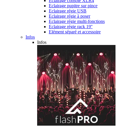
Eclairage console XLR4
Eclairage pupitre sur pince
Eclairage régie USB
Eclairage régie à poser
Eclairage régie multi-fonctions
Eclairage régie rack 19''
Elément séparé et accessoire
Infos
Infos