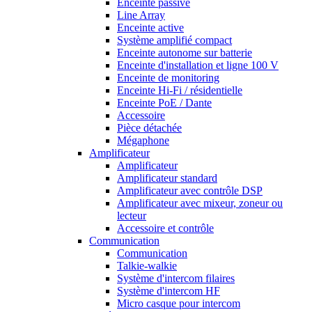
Enceinte passive
Line Array
Enceinte active
Système amplifié compact
Enceinte autonome sur batterie
Enceinte d'installation et ligne 100 V
Enceinte de monitoring
Enceinte Hi-Fi / résidentielle
Enceinte PoE / Dante
Accessoire
Pièce détachée
Mégaphone
Amplificateur
Amplificateur
Amplificateur standard
Amplificateur avec contrôle DSP
Amplificateur avec mixeur, zoneur ou
lecteur
Accessoire et contrôle
Communication
Communication
Talkie-walkie
Système d'intercom filaires
Système d'intercom HF
Micro casque pour intercom