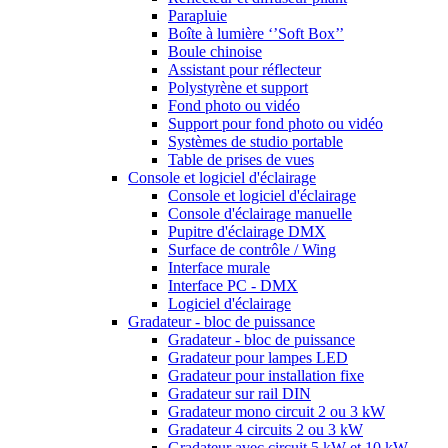
Parapluie
Boîte à lumière ‘’Soft Box’’
Boule chinoise
Assistant pour réflecteur
Polystyrène et support
Fond photo ou vidéo
Support pour fond photo ou vidéo
Systèmes de studio portable
Table de prises de vues
Console et logiciel d'éclairage
Console et logiciel d'éclairage
Console d'éclairage manuelle
Pupitre d'éclairage DMX
Surface de contrôle / Wing
Interface murale
Interface PC - DMX
Logiciel d'éclairage
Gradateur - bloc de puissance
Gradateur - bloc de puissance
Gradateur pour lampes LED
Gradateur pour installation fixe
Gradateur sur rail DIN
Gradateur mono circuit 2 ou 3 kW
Gradateur 4 circuits 2 ou 3 kW
Gradateur avec circuit 5 kW et 10 kW