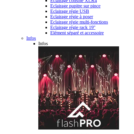
Eclairage console XLR4
Eclairage pupitre sur pince
Eclairage régie USB
Eclairage régie à poser
Eclairage régie multi-fonctions
Eclairage régie rack 19''
Elément séparé et accessoire
Infos
Infos