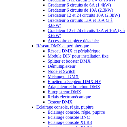
Gradateur 6 circuits de 6A (1.4kW)
Gradateur 6 circuits de 10A (2.3kW)
Gradateur 12 et 24 circuits 10A (2.3kW)
Gradateur 6 circuits 13A et 16A (3 à
3.6kW)
Gradateur 12 et 24 circuits 13A et 16A (3 à
3.6kW)
Accessoire et pièce détachée
Réseau DMX et périphérique
Réseau DMX et périphérique
Module DIN pour installation fixe
Splitter et booster DMX
Démultiplexeur
Node et Switch
Mélangeur DMX
Emetteur-récepteur DMX-HF
Adaptateur et bouchon DMX
Enregistreur DMX
Relais électromécanique
Testeur DMX
Eclairage console, régie, pupitre
Eclairage console, régie, pupitre
Eclairage console BNC
Eclairage console XLR3