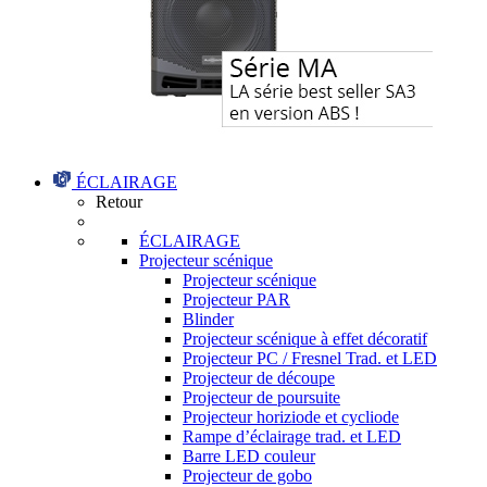
ÉCLAIRAGE
Retour
ÉCLAIRAGE
Projecteur scénique
Projecteur scénique
Projecteur PAR
Blinder
Projecteur scénique à effet décoratif
Projecteur PC / Fresnel Trad. et LED
Projecteur de découpe
Projecteur de poursuite
Projecteur horiziode et cycliode
Rampe d’éclairage trad. et LED
Barre LED couleur
Projecteur de gobo