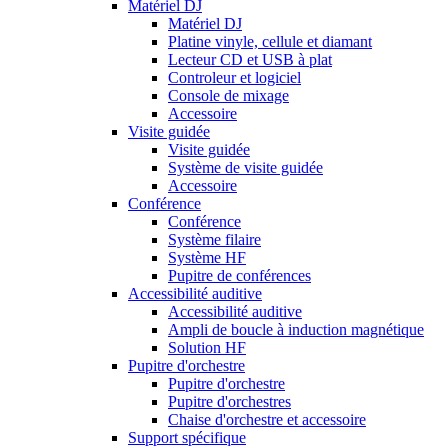
Matériel DJ
Matériel DJ
Platine vinyle, cellule et diamant
Lecteur CD et USB à plat
Controleur et logiciel
Console de mixage
Accessoire
Visite guidée
Visite guidée
Système de visite guidée
Accessoire
Conférence
Conférence
Système filaire
Système HF
Pupitre de conférences
Accessibilité auditive
Accessibilité auditive
Ampli de boucle à induction magnétique
Solution HF
Pupitre d'orchestre
Pupitre d'orchestre
Pupitre d'orchestres
Chaise d'orchestre et accessoire
Support spécifique