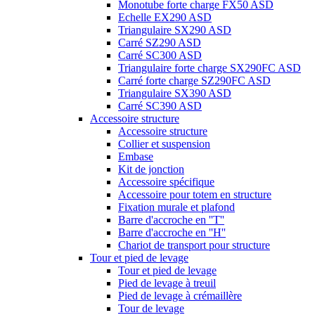
Monotube forte charge FX50 ASD
Echelle EX290 ASD
Triangulaire SX290 ASD
Carré SZ290 ASD
Carré SC300 ASD
Triangulaire forte charge SX290FC ASD
Carré forte charge SZ290FC ASD
Triangulaire SX390 ASD
Carré SC390 ASD
Accessoire structure
Accessoire structure
Collier et suspension
Embase
Kit de jonction
Accessoire spécifique
Accessoire pour totem en structure
Fixation murale et plafond
Barre d'accroche en ''T''
Barre d'accroche en ''H''
Chariot de transport pour structure
Tour et pied de levage
Tour et pied de levage
Pied de levage à treuil
Pied de levage à crémaillère
Tour de levage