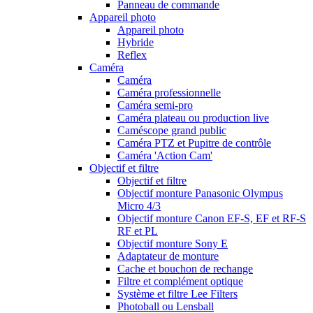
Panneau de commande
Appareil photo
Appareil photo
Hybride
Reflex
Caméra
Caméra
Caméra professionnelle
Caméra semi-pro
Caméra plateau ou production live
Caméscope grand public
Caméra PTZ et Pupitre de contrôle
Caméra 'Action Cam'
Objectif et filtre
Objectif et filtre
Objectif monture Panasonic Olympus
Micro 4/3
Objectif monture Canon EF-S, EF et RF-S
RF et PL
Objectif monture Sony E
Adaptateur de monture
Cache et bouchon de rechange
Filtre et complément optique
Système et filtre Lee Filters
Photoball ou Lensball