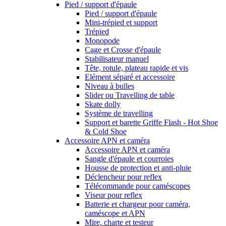
Pied / support d'épaule
Pied / support d'épaule
Mini-trépied et support
Trépied
Monopode
Cage et Crosse d'épaule
Stabilisateur manuel
Tête, rotule, plateau rapide et vis
Elément séparé et accessoire
Niveau à bulles
Slider ou Travelling de table
Skate dolly
Système de travelling
Support et barette Griffe Flash - Hot Shoe
& Cold Shoe
Accessoire APN et caméra
Accessoire APN et caméra
Sangle d'épaule et courroies
Housse de protection et anti-pluie
Déclencheur pour reflex
Télécommande pour caméscopes
Viseur pour reflex
Batterie et chargeur pour caméra,
caméscope et APN
Mire, charte et testeur