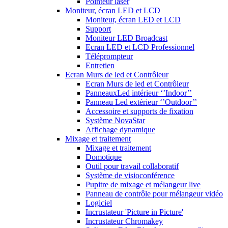
Pointeur laser
Moniteur, écran LED et LCD
Moniteur, écran LED et LCD
Support
Moniteur LED Broadcast
Ecran LED et LCD Professionnel
Téléprompteur
Entretien
Ecran Murs de led et Contrôleur
Ecran Murs de led et Contrôleur
PanneauxLed intérieur ‘’Indoor’’
Panneau Led extérieur ‘’Outdoor’’
Accessoire et supports de fixation
Système NovaStar
Affichage dynamique
Mixage et traitement
Mixage et traitement
Domotique
Outil pour travail collaboratif
Système de visioconférence
Pupitre de mixage et mélangeur live
Panneau de contrôle pour mélangeur vidéo
Logiciel
Incrustateur 'Picture in Picture'
Incrustateur Chromakey