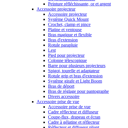
Peinture réfléchissante, or et argent
Accessoire projecteur
Accessoire projecteur
Système Quick Mount
Crochet, clamp et pince
Platine et ventouse
Bras magique et flexible
Bras d'extension
Rotule parapluie
Lest
Pied pour projecteur
Colonne télescopique
Barre pour plusieurs projecteurs
Spigot, tourelle et adaptateur
Rotule grip et bras d'extension
Système girafe et Light Boom
Bras de déport
Bras de réglage pour pantographe
Divers accessoire
Accessoire prise de vue
Accessoire prise de vue
Cadre réflecteur et diffuseur
Coupe-flux, drapeau et écran
Cadre à gélatine et réflecteur
Réflecteur et diffuseur pliant