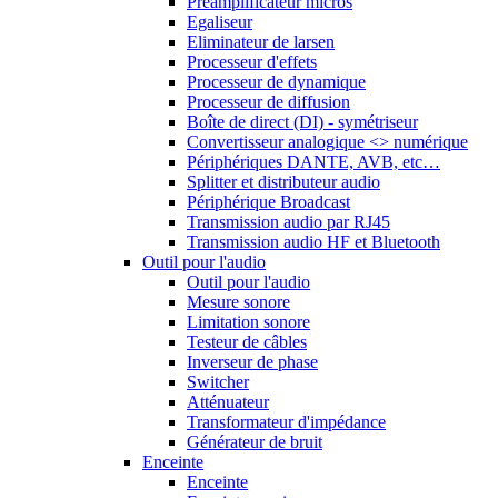
Préamplificateur micros
Egaliseur
Eliminateur de larsen
Processeur d'effets
Processeur de dynamique
Processeur de diffusion
Boîte de direct (DI) - symétriseur
Convertisseur analogique <> numérique
Périphériques DANTE, AVB, etc…
Splitter et distributeur audio
Périphérique Broadcast
Transmission audio par RJ45
Transmission audio HF et Bluetooth
Outil pour l'audio
Outil pour l'audio
Mesure sonore
Limitation sonore
Testeur de câbles
Inverseur de phase
Switcher
Atténuateur
Transformateur d'impédance
Générateur de bruit
Enceinte
Enceinte