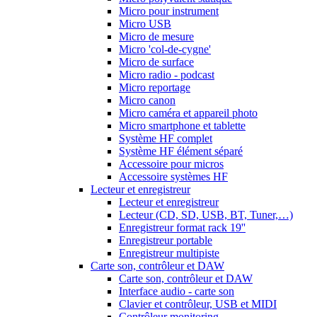
Micro pour instrument
Micro USB
Micro de mesure
Micro 'col-de-cygne'
Micro de surface
Micro radio - podcast
Micro reportage
Micro canon
Micro caméra et appareil photo
Micro smartphone et tablette
Système HF complet
Système HF élément séparé
Accessoire pour micros
Accessoire systèmes HF
Lecteur et enregistreur
Lecteur et enregistreur
Lecteur (CD, SD, USB, BT, Tuner,…)
Enregistreur format rack 19''
Enregistreur portable
Enregistreur multipiste
Carte son, contrôleur et DAW
Carte son, contrôleur et DAW
Interface audio - carte son
Clavier et contrôleur, USB et MIDI
Contrôleur monitoring