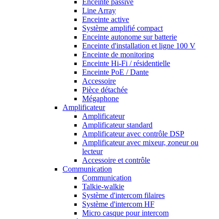
Enceinte passive
Line Array
Enceinte active
Système amplifié compact
Enceinte autonome sur batterie
Enceinte d'installation et ligne 100 V
Enceinte de monitoring
Enceinte Hi-Fi / résidentielle
Enceinte PoE / Dante
Accessoire
Pièce détachée
Mégaphone
Amplificateur
Amplificateur
Amplificateur standard
Amplificateur avec contrôle DSP
Amplificateur avec mixeur, zoneur ou
lecteur
Accessoire et contrôle
Communication
Communication
Talkie-walkie
Système d'intercom filaires
Système d'intercom HF
Micro casque pour intercom