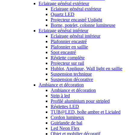
Eclairage général extérieur
Eclairage général extérieur
Quartz LED
Projecteur encastré Uplight
Borne, potelet, colonne lumineuse
Eclairage général intérieur
Eclairage général intérieur
Plafonnier encastré
Plafonnier en saillie
Spot encastré
Réglette complète
Projecteur sur rail
Hublot, Applique, Wall light en saillie
Suspension technique
Suspension décorative
Ambiance et décoration
Ambiance et décoration
Strip à led
Profilé aluminium pour stripled
Réglettes LED
TUB@LED, boîte ambre et Licialed
Cordon lumineux
Guirlande de bal
Led Neon Flex
Objet et mobilier décoratif