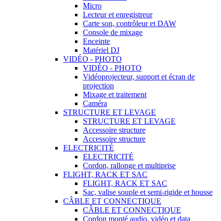
Micro
Lecteur et enregistreur
Carte son, contrôleur et DAW
Console de mixage
Enceinte
Matériel DJ
VIDÉO - PHOTO
VIDÉO - PHOTO
Vidéoprojecteur, support et écran de
projection
Mixage et traitement
Caméra
STRUCTURE ET LEVAGE
STRUCTURE ET LEVAGE
Accessoire structure
Accessoire structure
ELECTRICITÉ
ELECTRICITÉ
Cordon, rallonge et multiprise
FLIGHT, RACK ET SAC
FLIGHT, RACK ET SAC
Sac, valise souple et semi-rigide et housse
CÂBLE ET CONNECTIQUE
CÂBLE ET CONNECTIQUE
Cordon monté audio, vidéo et data