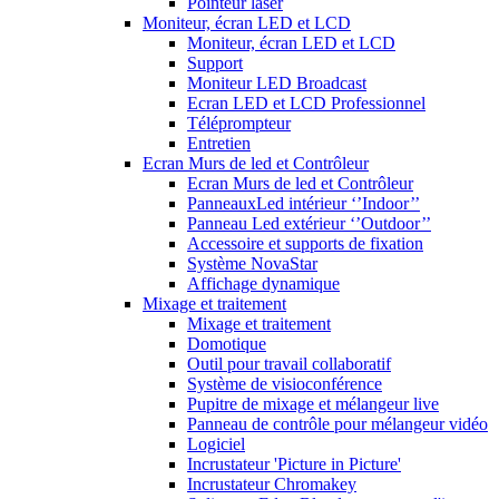
Pointeur laser
Moniteur, écran LED et LCD
Moniteur, écran LED et LCD
Support
Moniteur LED Broadcast
Ecran LED et LCD Professionnel
Téléprompteur
Entretien
Ecran Murs de led et Contrôleur
Ecran Murs de led et Contrôleur
PanneauxLed intérieur ‘’Indoor’’
Panneau Led extérieur ‘’Outdoor’’
Accessoire et supports de fixation
Système NovaStar
Affichage dynamique
Mixage et traitement
Mixage et traitement
Domotique
Outil pour travail collaboratif
Système de visioconférence
Pupitre de mixage et mélangeur live
Panneau de contrôle pour mélangeur vidéo
Logiciel
Incrustateur 'Picture in Picture'
Incrustateur Chromakey