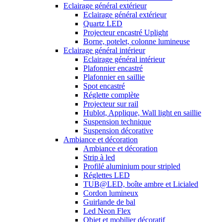
Eclairage général extérieur
Eclairage général extérieur
Quartz LED
Projecteur encastré Uplight
Borne, potelet, colonne lumineuse
Eclairage général intérieur
Eclairage général intérieur
Plafonnier encastré
Plafonnier en saillie
Spot encastré
Réglette complète
Projecteur sur rail
Hublot, Applique, Wall light en saillie
Suspension technique
Suspension décorative
Ambiance et décoration
Ambiance et décoration
Strip à led
Profilé aluminium pour stripled
Réglettes LED
TUB@LED, boîte ambre et Licialed
Cordon lumineux
Guirlande de bal
Led Neon Flex
Objet et mobilier décoratif