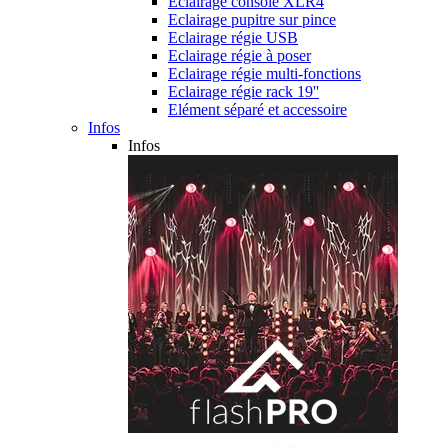
Eclairage console XLR4
Eclairage pupitre sur pince
Eclairage régie USB
Eclairage régie à poser
Eclairage régie multi-fonctions
Eclairage régie rack 19''
Elément séparé et accessoire
Infos
Infos