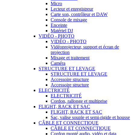
Micro
Lecteur et enregistreur
Carte son, contrôleur et DAW
Console de mixage
Enceinte
Matériel DJ
VIDÉO - PHOTO
VIDÉO - PHOTO
Vidéoprojecteur, support et écran de
projection
Mixage et traitement
Caméra
STRUCTURE ET LEVAGE
STRUCTURE ET LEVAGE
Accessoire structure
Accessoire structure
ELECTRICITÉ
ELECTRICITÉ
Cordon, rallonge et multiprise
FLIGHT, RACK ET SAC
FLIGHT, RACK ET SAC
Sac, valise souple et semi-rigide et housse
CÂBLE ET CONNECTIQUE
CÂBLE ET CONNECTIQUE
Cordon monté audio, vidéo et data