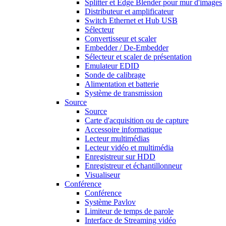
Splitter et Edge Blender pour mur d'images
Distributeur et amplificateur
Switch Ethernet et Hub USB
Sélecteur
Convertisseur et scaler
Embedder / De-Embedder
Sélecteur et scaler de présentation
Emulateur EDID
Sonde de calibrage
Alimentation et batterie
Système de transmission
Source
Source
Carte d'acquisition ou de capture
Accessoire informatique
Lecteur multimédias
Lecteur vidéo et multimédia
Enregistreur sur HDD
Enregistreur et échantillonneur
Visualiseur
Conférence
Conférence
Système Pavlov
Limiteur de temps de parole
Interface de Streaming vidéo