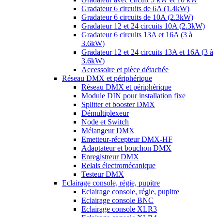
Gradateur 6 circuits de 6A (1.4kW)
Gradateur 6 circuits de 10A (2.3kW)
Gradateur 12 et 24 circuits 10A (2.3kW)
Gradateur 6 circuits 13A et 16A (3 à
3.6kW)
Gradateur 12 et 24 circuits 13A et 16A (3 à
3.6kW)
Accessoire et pièce détachée
Réseau DMX et périphérique
Réseau DMX et périphérique
Module DIN pour installation fixe
Splitter et booster DMX
Démultiplexeur
Node et Switch
Mélangeur DMX
Emetteur-récepteur DMX-HF
Adaptateur et bouchon DMX
Enregistreur DMX
Relais électromécanique
Testeur DMX
Eclairage console, régie, pupitre
Eclairage console, régie, pupitre
Eclairage console BNC
Eclairage console XLR3