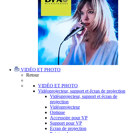
VIDÉO ET PHOTO
Retour
VIDÉO ET PHOTO
Vidéoprojecteur, support et écran de projection
Vidéoprojecteur, support et écran de
projection
Vidéoprojecteur
Optique
Accessoire pour VP
Support pour VP
Ecran de projection