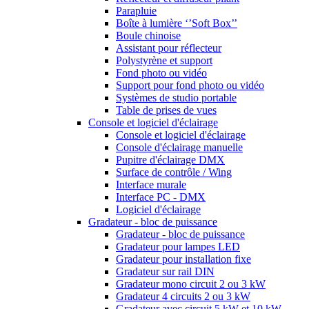
Parapluie
Boîte à lumière ‘’Soft Box’’
Boule chinoise
Assistant pour réflecteur
Polystyrène et support
Fond photo ou vidéo
Support pour fond photo ou vidéo
Systèmes de studio portable
Table de prises de vues
Console et logiciel d'éclairage
Console et logiciel d'éclairage
Console d'éclairage manuelle
Pupitre d'éclairage DMX
Surface de contrôle / Wing
Interface murale
Interface PC - DMX
Logiciel d'éclairage
Gradateur - bloc de puissance
Gradateur - bloc de puissance
Gradateur pour lampes LED
Gradateur pour installation fixe
Gradateur sur rail DIN
Gradateur mono circuit 2 ou 3 kW
Gradateur 4 circuits 2 ou 3 kW
Gradateur avec circuit 5 kW et 10 kW