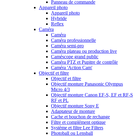
Panneau de commande
Appareil photo
Appareil photo
Hybride
Reflex
Caméra
Caméra
Caméra professionnelle
Caméra semi-pro
Caméra plateau ou production live
Caméscope grand public
Caméra PTZ et Pupitre de contrôle
Caméra 'Action Cam'
Objectif et filtre
Objectif et filtre
Objectif monture Panasonic Olympus
Micro 4/3
Objectif monture Canon EF-S, EF et RF-S
RF et PL
Objectif monture Sony E
Adaptateur de monture
Cache et bouchon de rechange
Filtre et complément optique
Système et filtre Lee Filters
Photoball ou Lensball