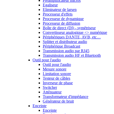
Préamplificateur micros
Egaliseur
Eliminateur de larsen
Processeur d'effets
Processeur de dynamique
Processeur de diffusion
Boîte de direct (DI) - symétriseur
Convertisseur analogique <> numérique
Périphériques DANTE, AVB, etc…
Splitter et distributeur audio
Périphérique Broadcast
Transmission audio par RJ45
Transmission audio HF et Bluetooth
Outil pour l'audio
Outil pour l'audio
Mesure sonore
Limitation sonore
Testeur de câbles
Inverseur de phase
Switcher
Atténuateur
Transformateur d'impédance
Générateur de bruit
Enceinte
Enceinte