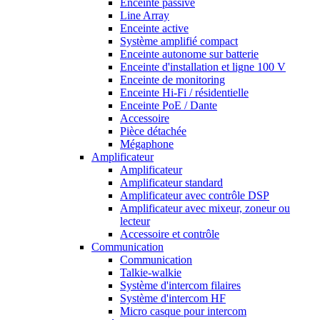
Enceinte passive
Line Array
Enceinte active
Système amplifié compact
Enceinte autonome sur batterie
Enceinte d'installation et ligne 100 V
Enceinte de monitoring
Enceinte Hi-Fi / résidentielle
Enceinte PoE / Dante
Accessoire
Pièce détachée
Mégaphone
Amplificateur
Amplificateur
Amplificateur standard
Amplificateur avec contrôle DSP
Amplificateur avec mixeur, zoneur ou
lecteur
Accessoire et contrôle
Communication
Communication
Talkie-walkie
Système d'intercom filaires
Système d'intercom HF
Micro casque pour intercom