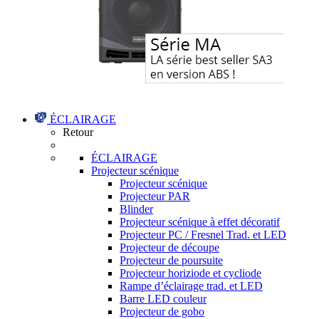
ÉCLAIRAGE
Retour
ÉCLAIRAGE
Projecteur scénique
Projecteur scénique
Projecteur PAR
Blinder
Projecteur scénique à effet décoratif
Projecteur PC / Fresnel Trad. et LED
Projecteur de découpe
Projecteur de poursuite
Projecteur horiziode et cycliode
Rampe d’éclairage trad. et LED
Barre LED couleur
Projecteur de gobo