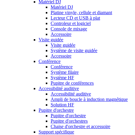
Matériel DJ
Matériel DJ
Platine vinyle, cellule et diamant
Lecteur CD et USB à plat
Controleur et logiciel
Console de mixage
Accessoire
Visite guidée
Visite guidée
Système de visite guidée
Accessoire
Conférence
Conférence
Système filaire
Système HF
Pupitre de conférences
Accessibilité auditive
Accessibilité auditive
Ampli de boucle à induction magnétique
Solution HF
Pupitre d'orchestre
Pupitre d'orchestre
Pupitre d'orchestres
Chaise d'orchestre et accessoire
Support spécifique