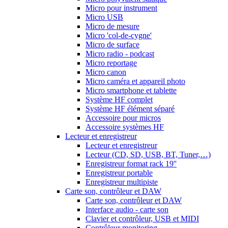
Micro pour instrument
Micro USB
Micro de mesure
Micro 'col-de-cygne'
Micro de surface
Micro radio - podcast
Micro reportage
Micro canon
Micro caméra et appareil photo
Micro smartphone et tablette
Système HF complet
Système HF élément séparé
Accessoire pour micros
Accessoire systèmes HF
Lecteur et enregistreur
Lecteur et enregistreur
Lecteur (CD, SD, USB, BT, Tuner,…)
Enregistreur format rack 19''
Enregistreur portable
Enregistreur multipiste
Carte son, contrôleur et DAW
Carte son, contrôleur et DAW
Interface audio - carte son
Clavier et contrôleur, USB et MIDI
Contrôleur monitoring