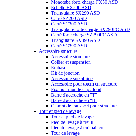
Monotube forte charge FX50 ASD
Echelle EX290 ASD
Triangulaire SX290 ASD
Carré SZ290 ASD
Carré SC300 ASD
Triangulaire forte charge SX290FC ASD
Carré forte charge SZ290FC ASD
Triangulaire SX390 ASD
Carré SC390 ASD
Accessoire structure
Accessoire structure
Collier et suspension
Embase
Kit de jonction
Accessoire spécifique
Accessoire pour totem en structure
Fixation murale et plafond
Barre d'accroche en ''T''
Barre d'accroche en ''H''
Chariot de transport pour structure
Tour et pied de levage
Tour et pied de levage
Pied de levage à treuil
Pied de levage à crémaillère
Tour de levage