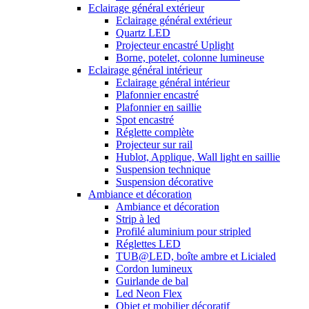
Eclairage général extérieur
Eclairage général extérieur
Quartz LED
Projecteur encastré Uplight
Borne, potelet, colonne lumineuse
Eclairage général intérieur
Eclairage général intérieur
Plafonnier encastré
Plafonnier en saillie
Spot encastré
Réglette complète
Projecteur sur rail
Hublot, Applique, Wall light en saillie
Suspension technique
Suspension décorative
Ambiance et décoration
Ambiance et décoration
Strip à led
Profilé aluminium pour stripled
Réglettes LED
TUB@LED, boîte ambre et Licialed
Cordon lumineux
Guirlande de bal
Led Neon Flex
Objet et mobilier décoratif