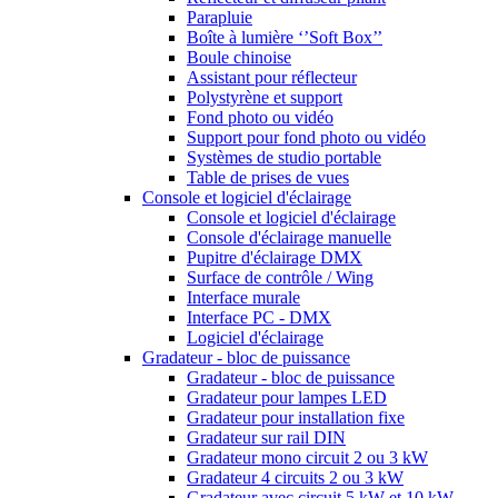
Parapluie
Boîte à lumière ‘’Soft Box’’
Boule chinoise
Assistant pour réflecteur
Polystyrène et support
Fond photo ou vidéo
Support pour fond photo ou vidéo
Systèmes de studio portable
Table de prises de vues
Console et logiciel d'éclairage
Console et logiciel d'éclairage
Console d'éclairage manuelle
Pupitre d'éclairage DMX
Surface de contrôle / Wing
Interface murale
Interface PC - DMX
Logiciel d'éclairage
Gradateur - bloc de puissance
Gradateur - bloc de puissance
Gradateur pour lampes LED
Gradateur pour installation fixe
Gradateur sur rail DIN
Gradateur mono circuit 2 ou 3 kW
Gradateur 4 circuits 2 ou 3 kW
Gradateur avec circuit 5 kW et 10 kW