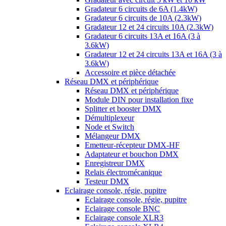
Gradateur 6 circuits de 6A (1.4kW)
Gradateur 6 circuits de 10A (2.3kW)
Gradateur 12 et 24 circuits 10A (2.3kW)
Gradateur 6 circuits 13A et 16A (3 à
3.6kW)
Gradateur 12 et 24 circuits 13A et 16A (3 à
3.6kW)
Accessoire et pièce détachée
Réseau DMX et périphérique
Réseau DMX et périphérique
Module DIN pour installation fixe
Splitter et booster DMX
Démultiplexeur
Node et Switch
Mélangeur DMX
Emetteur-récepteur DMX-HF
Adaptateur et bouchon DMX
Enregistreur DMX
Relais électromécanique
Testeur DMX
Eclairage console, régie, pupitre
Eclairage console, régie, pupitre
Eclairage console BNC
Eclairage console XLR3