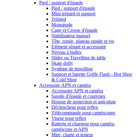
Pied / support d'épaule
Pied / support d'épaule
Mini-trépied et support
Trépied
Monopode
Cage et Crosse d'épaule
Stabilisateur manuel
Tête, rotule, plateau rapide et vis
Elément séparé et accessoire
Niveau à bulles
Slider ou Travelling de table
Skate dolly
Système de travelling
Support et barette Griffe Flash - Hot Shoe
& Cold Shoe
Accessoire APN et caméra
Accessoire APN et caméra
Sangle d'épaule et courroies
Housse de protection et anti-pluie
Déclencheur pour reflex
Télécommande pour caméscopes
Viseur pour reflex
Batterie et chargeur pour caméra,
caméscope et APN
Mire, charte et testeur