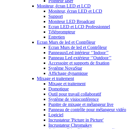
Pointeur laser
Moniteur, écran LED et LCD
Moniteur, écran LED et LCD
Support
Moniteur LED Broadcast
Ecran LED et LCD Professionnel
Téléprompteur
Entretien
Ecran Murs de led et Contrôleur
Ecran Murs de led et Contrôleur
PanneauxLed intérieur ‘’Indoor’’
Panneau Led extérieur ‘’Outdoor’’
Accessoire et supports de fixation
Système NovaStar
Affichage dynamique
Mixage et traitement
Mixage et traitement
Domotique
Outil pour travail collaboratif
Système de visioconférence
Pupitre de mixage et mélangeur live
Panneau de contrôle pour mélangeur vidéo
Logiciel
Incrustateur 'Picture in Picture'
Incrustateur Chromakey