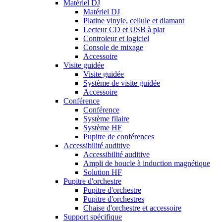
Matériel DJ
Matériel DJ
Platine vinyle, cellule et diamant
Lecteur CD et USB à plat
Controleur et logiciel
Console de mixage
Accessoire
Visite guidée
Visite guidée
Système de visite guidée
Accessoire
Conférence
Conférence
Système filaire
Système HF
Pupitre de conférences
Accessibilité auditive
Accessibilité auditive
Ampli de boucle à induction magnétique
Solution HF
Pupitre d'orchestre
Pupitre d'orchestre
Pupitre d'orchestres
Chaise d'orchestre et accessoire
Support spécifique