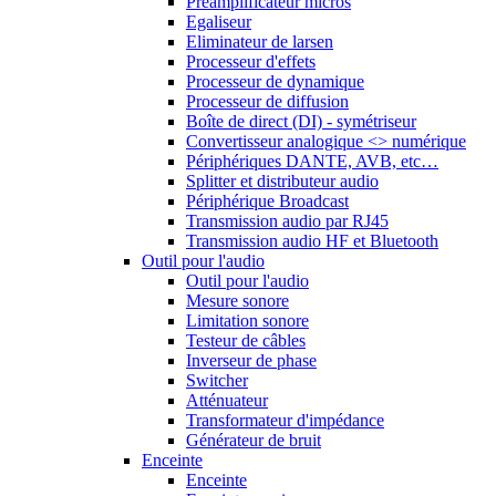
Préamplificateur micros
Egaliseur
Eliminateur de larsen
Processeur d'effets
Processeur de dynamique
Processeur de diffusion
Boîte de direct (DI) - symétriseur
Convertisseur analogique <> numérique
Périphériques DANTE, AVB, etc…
Splitter et distributeur audio
Périphérique Broadcast
Transmission audio par RJ45
Transmission audio HF et Bluetooth
Outil pour l'audio
Outil pour l'audio
Mesure sonore
Limitation sonore
Testeur de câbles
Inverseur de phase
Switcher
Atténuateur
Transformateur d'impédance
Générateur de bruit
Enceinte
Enceinte