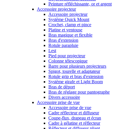
Peinture réfléchissante, or et argent
Accessoire projecteur
Accessoire projecteur
Système Quick Mount
Crochet, clamp et pince
Platine et ventouse
Bras magique et flexible
Bras d'extension
Rotule parapluie
Lest
Pied pour projecteur
Colonne télescopique
Barre pour plusieurs projecteurs
Spigot, tourelle et adaptateur
Rotule grip et bras d'extension
Système girafe et Light Boom
Bras de déport
Bras de réglage pour pantographe
Divers accessoire
Accessoire prise de vue
Accessoire prise de vue
Cadre réflecteur et diffuseur
Coupe-flux, drapeau et écran
Cadre à gélatine et réflecteur
Réflecteur et diffuseur pliant