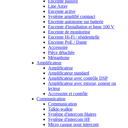
Enceinte passive
Line Array
Enceinte active
Système amplifié compact
Enceinte autonome sur batterie
Enceinte d'installation et ligne 100 V
Enceinte de monitoring
Enceinte Hi-Fi / résidentielle
Enceinte PoE / Dante
Accessoire
Pièce détachée
Mégaphone
Amplificateur
Amplificateur
Amplificateur standard
Amplificateur avec contrôle DSP
Amplificateur avec mixeur, zoneur ou
lecteur
Accessoire et contrôle
Communication
Communication
Talkie-walkie
Système d'intercom filaires
Système d'intercom HF
Micro casque pour intercom