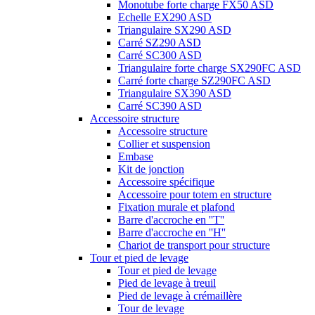
Monotube forte charge FX50 ASD
Echelle EX290 ASD
Triangulaire SX290 ASD
Carré SZ290 ASD
Carré SC300 ASD
Triangulaire forte charge SX290FC ASD
Carré forte charge SZ290FC ASD
Triangulaire SX390 ASD
Carré SC390 ASD
Accessoire structure
Accessoire structure
Collier et suspension
Embase
Kit de jonction
Accessoire spécifique
Accessoire pour totem en structure
Fixation murale et plafond
Barre d'accroche en ''T''
Barre d'accroche en ''H''
Chariot de transport pour structure
Tour et pied de levage
Tour et pied de levage
Pied de levage à treuil
Pied de levage à crémaillère
Tour de levage