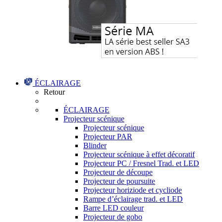
ÉCLAIRAGE
Retour
ÉCLAIRAGE
Projecteur scénique
Projecteur scénique
Projecteur PAR
Blinder
Projecteur scénique à effet décoratif
Projecteur PC / Fresnel Trad. et LED
Projecteur de découpe
Projecteur de poursuite
Projecteur horiziode et cycliode
Rampe d’éclairage trad. et LED
Barre LED couleur
Projecteur de gobo