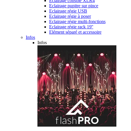
Eclairage console XLR4
Eclairage pupitre sur pince
Eclairage régie USB
Eclairage régie à poser
Eclairage régie multi-fonctions
Eclairage régie rack 19''
Elément séparé et accessoire
Infos
Infos