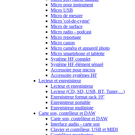
Micro pour instrument
Micro USB
Micro de mesure
Micro 'col-de-cygne'
Micro de surface
Micro radio - podcast
Micro reportage
Micro canon
Micro caméra et appareil photo
Micro smartphone et tablette
Système HF complet
Système HF élément séparé
Accessoire pour micros
Accessoire systèmes HF
Lecteur et enregistreur
Lecteur et enregistreur
Lecteur (CD, SD, USB, BT, Tuner,…)
Enregistreur format rack 19''
Enregistreur portable
Enregistreur multipiste
Carte son, contrôleur et DAW
Carte son, contrôleur et DAW
Interface audio - carte son
Clavier et contrôleur, USB et MIDI
Contrôleur monitoring