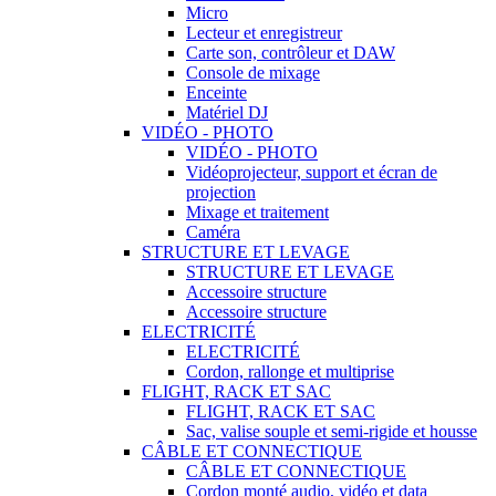
Micro
Lecteur et enregistreur
Carte son, contrôleur et DAW
Console de mixage
Enceinte
Matériel DJ
VIDÉO - PHOTO
VIDÉO - PHOTO
Vidéoprojecteur, support et écran de
projection
Mixage et traitement
Caméra
STRUCTURE ET LEVAGE
STRUCTURE ET LEVAGE
Accessoire structure
Accessoire structure
ELECTRICITÉ
ELECTRICITÉ
Cordon, rallonge et multiprise
FLIGHT, RACK ET SAC
FLIGHT, RACK ET SAC
Sac, valise souple et semi-rigide et housse
CÂBLE ET CONNECTIQUE
CÂBLE ET CONNECTIQUE
Cordon monté audio, vidéo et data