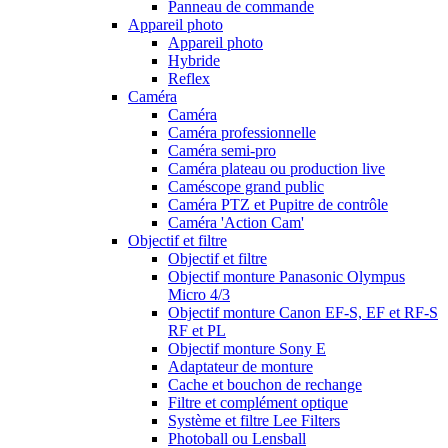
Panneau de commande
Appareil photo
Appareil photo
Hybride
Reflex
Caméra
Caméra
Caméra professionnelle
Caméra semi-pro
Caméra plateau ou production live
Caméscope grand public
Caméra PTZ et Pupitre de contrôle
Caméra 'Action Cam'
Objectif et filtre
Objectif et filtre
Objectif monture Panasonic Olympus
Micro 4/3
Objectif monture Canon EF-S, EF et RF-S
RF et PL
Objectif monture Sony E
Adaptateur de monture
Cache et bouchon de rechange
Filtre et complément optique
Système et filtre Lee Filters
Photoball ou Lensball