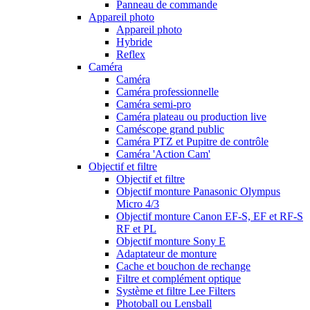
Panneau de commande
Appareil photo
Appareil photo
Hybride
Reflex
Caméra
Caméra
Caméra professionnelle
Caméra semi-pro
Caméra plateau ou production live
Caméscope grand public
Caméra PTZ et Pupitre de contrôle
Caméra 'Action Cam'
Objectif et filtre
Objectif et filtre
Objectif monture Panasonic Olympus
Micro 4/3
Objectif monture Canon EF-S, EF et RF-S
RF et PL
Objectif monture Sony E
Adaptateur de monture
Cache et bouchon de rechange
Filtre et complément optique
Système et filtre Lee Filters
Photoball ou Lensball