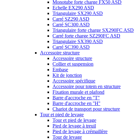
Monotube forte charge FX50 ASD
Echelle EX290 ASD
Triangulaire SX290 ASD
Carré SZ290 ASD
Carré SC300 ASD
Triangulaire forte charge SX290FC ASD
Carré forte charge SZ290FC ASD
Triangulaire SX390 ASD
Carré SC390 ASD
Accessoire structure
Accessoire structure
Collier et suspension
Embase
Kit de jonction
Accessoire spécifique
Accessoire pour totem en structure
Fixation murale et plafond
Barre d'accroche en ''T''
Barre d'accroche en ''H''
Chariot de transport pour structure
Tour et pied de levage
Tour et pied de levage
Pied de levage à treuil
Pied de levage à crémaillère
Tour de levage