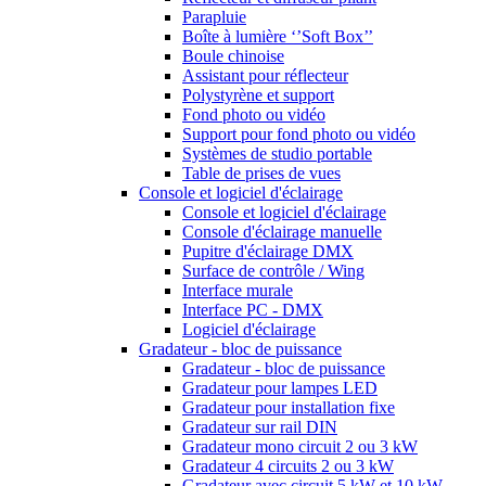
Parapluie
Boîte à lumière ‘’Soft Box’’
Boule chinoise
Assistant pour réflecteur
Polystyrène et support
Fond photo ou vidéo
Support pour fond photo ou vidéo
Systèmes de studio portable
Table de prises de vues
Console et logiciel d'éclairage
Console et logiciel d'éclairage
Console d'éclairage manuelle
Pupitre d'éclairage DMX
Surface de contrôle / Wing
Interface murale
Interface PC - DMX
Logiciel d'éclairage
Gradateur - bloc de puissance
Gradateur - bloc de puissance
Gradateur pour lampes LED
Gradateur pour installation fixe
Gradateur sur rail DIN
Gradateur mono circuit 2 ou 3 kW
Gradateur 4 circuits 2 ou 3 kW
Gradateur avec circuit 5 kW et 10 kW