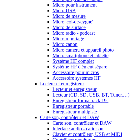
Micro pour instrument
Micro USB
Micro de mesure
Micro 'col-de-cygne'
Micro de surface
Micro radio - podcast
Micro reportage
Micro canon
Micro caméra et appareil photo
Micro smartphone et tablette
Système HF complet
Système HF élément séparé
Accessoire pour micros
Accessoire systèmes HF
Lecteur et enregistreur
Lecteur et enregistreur
Lecteur (CD, SD, USB, BT, Tuner,…)
Enregistreur format rack 19''
Enregistreur portable
Enregistreur multipiste
Carte son, contrôleur et DAW
Carte son, contrôleur et DAW
Interface audio - carte son
Clavier et contrôleur, USB et MIDI
Contrôleur monitoring