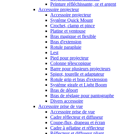
Peinture réfléchissante, or et argent
Accessoire projecteur
Accessoire projecteur
Système Quick Mount
Crochet, clamp et pince
Platine et ventouse
Bras magique et flexible
Bras d'extension
Rotule parapluie
Lest
Pied pour projecteur
Colonne télescopique
Barre pour plusieurs projecteurs
Spigot, tourelle et adaptateur
Rotule grip et bras d'extension
Système girafe et Light Boom
Bras de déport
Bras de réglage pour pantographe
Divers accessoire
Accessoire prise de vue
Accessoire prise de vue
Cadre réflecteur et diffuseur
Coupe-flux, drapeau et écran
Cadre à gélatine et réflecteur
Réflecteur et diffuseur pliant