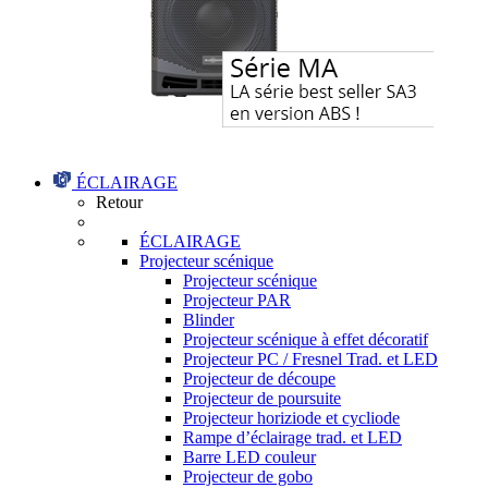
ÉCLAIRAGE
Retour
ÉCLAIRAGE
Projecteur scénique
Projecteur scénique
Projecteur PAR
Blinder
Projecteur scénique à effet décoratif
Projecteur PC / Fresnel Trad. et LED
Projecteur de découpe
Projecteur de poursuite
Projecteur horiziode et cycliode
Rampe d’éclairage trad. et LED
Barre LED couleur
Projecteur de gobo