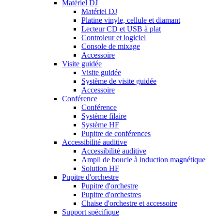
Matériel DJ
Matériel DJ
Platine vinyle, cellule et diamant
Lecteur CD et USB à plat
Controleur et logiciel
Console de mixage
Accessoire
Visite guidée
Visite guidée
Système de visite guidée
Accessoire
Conférence
Conférence
Système filaire
Système HF
Pupitre de conférences
Accessibilité auditive
Accessibilité auditive
Ampli de boucle à induction magnétique
Solution HF
Pupitre d'orchestre
Pupitre d'orchestre
Pupitre d'orchestres
Chaise d'orchestre et accessoire
Support spécifique