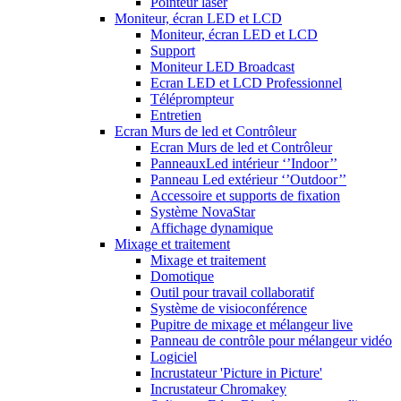
Pointeur laser
Moniteur, écran LED et LCD
Moniteur, écran LED et LCD
Support
Moniteur LED Broadcast
Ecran LED et LCD Professionnel
Téléprompteur
Entretien
Ecran Murs de led et Contrôleur
Ecran Murs de led et Contrôleur
PanneauxLed intérieur ‘’Indoor’’
Panneau Led extérieur ‘’Outdoor’’
Accessoire et supports de fixation
Système NovaStar
Affichage dynamique
Mixage et traitement
Mixage et traitement
Domotique
Outil pour travail collaboratif
Système de visioconférence
Pupitre de mixage et mélangeur live
Panneau de contrôle pour mélangeur vidéo
Logiciel
Incrustateur 'Picture in Picture'
Incrustateur Chromakey