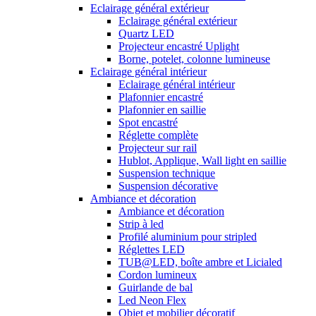
Eclairage général extérieur
Eclairage général extérieur
Quartz LED
Projecteur encastré Uplight
Borne, potelet, colonne lumineuse
Eclairage général intérieur
Eclairage général intérieur
Plafonnier encastré
Plafonnier en saillie
Spot encastré
Réglette complète
Projecteur sur rail
Hublot, Applique, Wall light en saillie
Suspension technique
Suspension décorative
Ambiance et décoration
Ambiance et décoration
Strip à led
Profilé aluminium pour stripled
Réglettes LED
TUB@LED, boîte ambre et Licialed
Cordon lumineux
Guirlande de bal
Led Neon Flex
Objet et mobilier décoratif