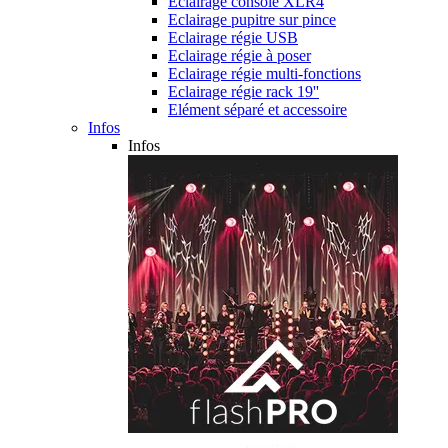
Eclairage console XLR4
Eclairage pupitre sur pince
Eclairage régie USB
Eclairage régie à poser
Eclairage régie multi-fonctions
Eclairage régie rack 19''
Elément séparé et accessoire
Infos
Infos