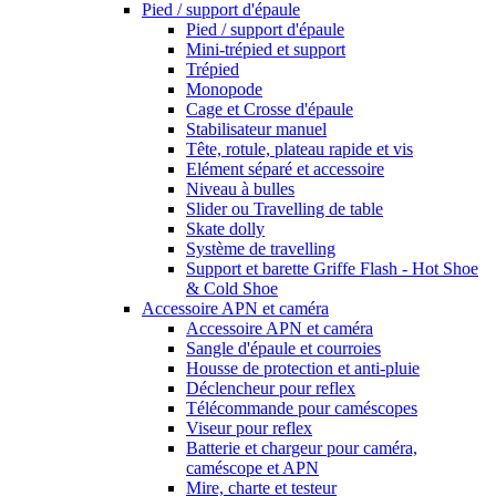
Pied / support d'épaule
Pied / support d'épaule
Mini-trépied et support
Trépied
Monopode
Cage et Crosse d'épaule
Stabilisateur manuel
Tête, rotule, plateau rapide et vis
Elément séparé et accessoire
Niveau à bulles
Slider ou Travelling de table
Skate dolly
Système de travelling
Support et barette Griffe Flash - Hot Shoe
& Cold Shoe
Accessoire APN et caméra
Accessoire APN et caméra
Sangle d'épaule et courroies
Housse de protection et anti-pluie
Déclencheur pour reflex
Télécommande pour caméscopes
Viseur pour reflex
Batterie et chargeur pour caméra,
caméscope et APN
Mire, charte et testeur