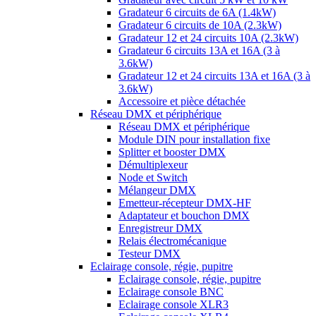
Gradateur 6 circuits de 6A (1.4kW)
Gradateur 6 circuits de 10A (2.3kW)
Gradateur 12 et 24 circuits 10A (2.3kW)
Gradateur 6 circuits 13A et 16A (3 à
3.6kW)
Gradateur 12 et 24 circuits 13A et 16A (3 à
3.6kW)
Accessoire et pièce détachée
Réseau DMX et périphérique
Réseau DMX et périphérique
Module DIN pour installation fixe
Splitter et booster DMX
Démultiplexeur
Node et Switch
Mélangeur DMX
Emetteur-récepteur DMX-HF
Adaptateur et bouchon DMX
Enregistreur DMX
Relais électromécanique
Testeur DMX
Eclairage console, régie, pupitre
Eclairage console, régie, pupitre
Eclairage console BNC
Eclairage console XLR3