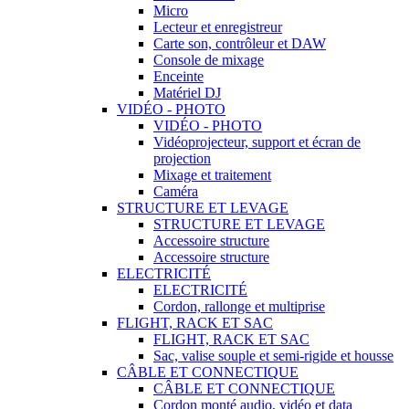
Micro
Lecteur et enregistreur
Carte son, contrôleur et DAW
Console de mixage
Enceinte
Matériel DJ
VIDÉO - PHOTO
VIDÉO - PHOTO
Vidéoprojecteur, support et écran de
projection
Mixage et traitement
Caméra
STRUCTURE ET LEVAGE
STRUCTURE ET LEVAGE
Accessoire structure
Accessoire structure
ELECTRICITÉ
ELECTRICITÉ
Cordon, rallonge et multiprise
FLIGHT, RACK ET SAC
FLIGHT, RACK ET SAC
Sac, valise souple et semi-rigide et housse
CÂBLE ET CONNECTIQUE
CÂBLE ET CONNECTIQUE
Cordon monté audio, vidéo et data