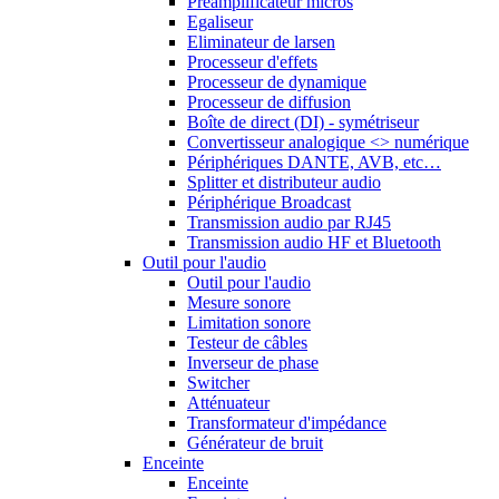
Préamplificateur micros
Egaliseur
Eliminateur de larsen
Processeur d'effets
Processeur de dynamique
Processeur de diffusion
Boîte de direct (DI) - symétriseur
Convertisseur analogique <> numérique
Périphériques DANTE, AVB, etc…
Splitter et distributeur audio
Périphérique Broadcast
Transmission audio par RJ45
Transmission audio HF et Bluetooth
Outil pour l'audio
Outil pour l'audio
Mesure sonore
Limitation sonore
Testeur de câbles
Inverseur de phase
Switcher
Atténuateur
Transformateur d'impédance
Générateur de bruit
Enceinte
Enceinte