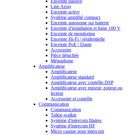
Enceinte passive
Line Array
Enceinte active
Système amplifié compact
Enceinte autonome sur batterie
Enceinte d'installation et ligne 100 V
Enceinte de monitoring
Enceinte Hi-Fi / résidentielle
Enceinte PoE / Dante
Accessoire
Pièce détachée
Mégaphone
Amplificateur
Amplificateur
Amplificateur standard
Amplificateur avec contrôle DSP
Amplificateur avec mixeur, zoneur ou
lecteur
Accessoire et contrôle
Communication
Communication
Talkie-walkie
Système d'intercom filaires
Système d'intercom HF
Micro casque pour intercom