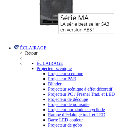
ÉCLAIRAGE
Retour
ÉCLAIRAGE
Projecteur scénique
Projecteur scénique
Projecteur PAR
Blinder
Projecteur scénique à effet décoratif
Projecteur PC / Fresnel Trad. et LED
Projecteur de découpe
Projecteur de poursuite
Projecteur horiziode et cycliode
Rampe d’éclairage trad. et LED
Barre LED couleur
Projecteur de gobo