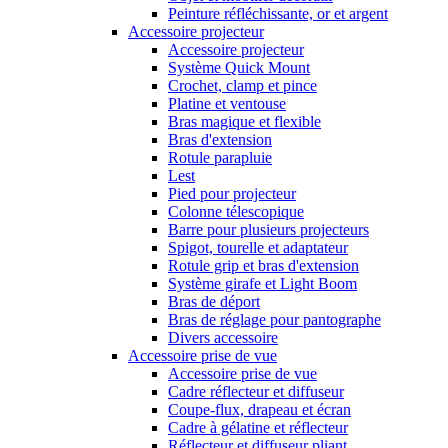
Peinture réfléchissante, or et argent
Accessoire projecteur
Accessoire projecteur
Système Quick Mount
Crochet, clamp et pince
Platine et ventouse
Bras magique et flexible
Bras d'extension
Rotule parapluie
Lest
Pied pour projecteur
Colonne télescopique
Barre pour plusieurs projecteurs
Spigot, tourelle et adaptateur
Rotule grip et bras d'extension
Système girafe et Light Boom
Bras de déport
Bras de réglage pour pantographe
Divers accessoire
Accessoire prise de vue
Accessoire prise de vue
Cadre réflecteur et diffuseur
Coupe-flux, drapeau et écran
Cadre à gélatine et réflecteur
Réflecteur et diffuseur pliant