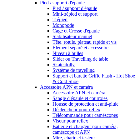
Pied / support d'épaule
Pied / support d'épaule
Mini-trépied et support
Trépied
Monopode
Cage et Crosse d'épaule
Stabilisateur manuel
Tête, rotule, plateau rapide et vis
Elément séparé et accessoire
Niveau à bulles
Slider ou Travelling de table
Skate dolly
Système de travelling
Support et barette Griffe Flash - Hot Shoe
& Cold Shoe
Accessoire APN et caméra
Accessoire APN et caméra
Sangle d'épaule et courroies
Housse de protection et anti-pluie
Déclencheur pour reflex
Télécommande pour caméscopes
Viseur pour reflex
Batterie et chargeur pour caméra,
caméscope et APN
Mire, charte et testeur