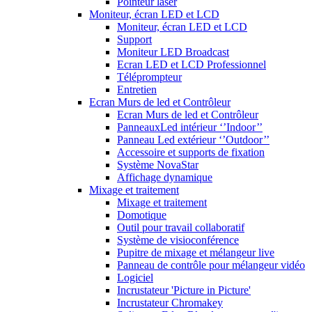
Pointeur laser
Moniteur, écran LED et LCD
Moniteur, écran LED et LCD
Support
Moniteur LED Broadcast
Ecran LED et LCD Professionnel
Téléprompteur
Entretien
Ecran Murs de led et Contrôleur
Ecran Murs de led et Contrôleur
PanneauxLed intérieur ‘’Indoor’’
Panneau Led extérieur ‘’Outdoor’’
Accessoire et supports de fixation
Système NovaStar
Affichage dynamique
Mixage et traitement
Mixage et traitement
Domotique
Outil pour travail collaboratif
Système de visioconférence
Pupitre de mixage et mélangeur live
Panneau de contrôle pour mélangeur vidéo
Logiciel
Incrustateur 'Picture in Picture'
Incrustateur Chromakey