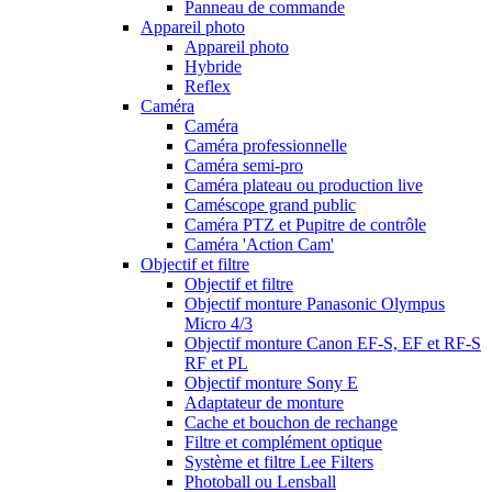
Panneau de commande
Appareil photo
Appareil photo
Hybride
Reflex
Caméra
Caméra
Caméra professionnelle
Caméra semi-pro
Caméra plateau ou production live
Caméscope grand public
Caméra PTZ et Pupitre de contrôle
Caméra 'Action Cam'
Objectif et filtre
Objectif et filtre
Objectif monture Panasonic Olympus
Micro 4/3
Objectif monture Canon EF-S, EF et RF-S
RF et PL
Objectif monture Sony E
Adaptateur de monture
Cache et bouchon de rechange
Filtre et complément optique
Système et filtre Lee Filters
Photoball ou Lensball