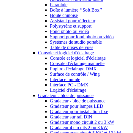
Parapluie
Boîte à lumière ‘’Soft Box’’
Boule chinoise
Assistant pour réflecteur
Polystyrène et support
Fond photo ou vidéo
Support pour fond photo ou vidéo
Systèmes de studio portable
Table de prises de vues
Console et logiciel d'éclairage
Console et logiciel d'éclairage
Console d'éclairage manuelle
Pupitre d'éclairage DMX
Surface de contrôle / Wing
Interface murale
Interface PC - DMX
Logiciel d'éclairage
Gradateur - bloc de puissance
Gradateur - bloc de puissance
Gradateur pour lampes LED
Gradateur pour installation fixe
Gradateur sur rail DIN
Gradateur mono circuit 2 ou 3 kW
Gradateur 4 circuits 2 ou 3 kW
Gradateur avec circuit 5 kW et 10 kW