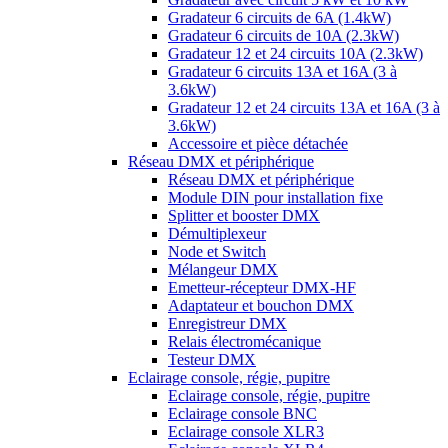
Gradateur 6 circuits de 6A (1.4kW)
Gradateur 6 circuits de 10A (2.3kW)
Gradateur 12 et 24 circuits 10A (2.3kW)
Gradateur 6 circuits 13A et 16A (3 à
3.6kW)
Gradateur 12 et 24 circuits 13A et 16A (3 à
3.6kW)
Accessoire et pièce détachée
Réseau DMX et périphérique
Réseau DMX et périphérique
Module DIN pour installation fixe
Splitter et booster DMX
Démultiplexeur
Node et Switch
Mélangeur DMX
Emetteur-récepteur DMX-HF
Adaptateur et bouchon DMX
Enregistreur DMX
Relais électromécanique
Testeur DMX
Eclairage console, régie, pupitre
Eclairage console, régie, pupitre
Eclairage console BNC
Eclairage console XLR3