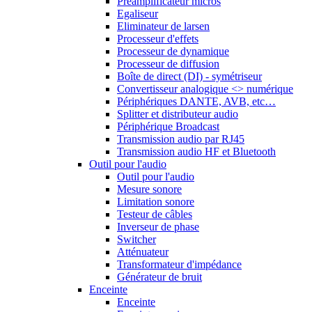
Préamplificateur micros
Egaliseur
Eliminateur de larsen
Processeur d'effets
Processeur de dynamique
Processeur de diffusion
Boîte de direct (DI) - symétriseur
Convertisseur analogique <> numérique
Périphériques DANTE, AVB, etc…
Splitter et distributeur audio
Périphérique Broadcast
Transmission audio par RJ45
Transmission audio HF et Bluetooth
Outil pour l'audio
Outil pour l'audio
Mesure sonore
Limitation sonore
Testeur de câbles
Inverseur de phase
Switcher
Atténuateur
Transformateur d'impédance
Générateur de bruit
Enceinte
Enceinte