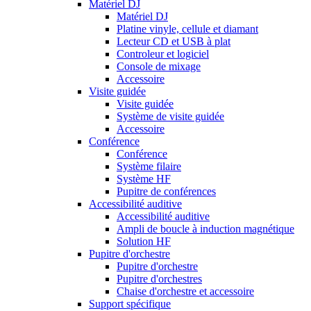
Matériel DJ
Matériel DJ
Platine vinyle, cellule et diamant
Lecteur CD et USB à plat
Controleur et logiciel
Console de mixage
Accessoire
Visite guidée
Visite guidée
Système de visite guidée
Accessoire
Conférence
Conférence
Système filaire
Système HF
Pupitre de conférences
Accessibilité auditive
Accessibilité auditive
Ampli de boucle à induction magnétique
Solution HF
Pupitre d'orchestre
Pupitre d'orchestre
Pupitre d'orchestres
Chaise d'orchestre et accessoire
Support spécifique