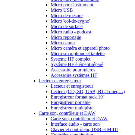
Micro pour instrument
Micro USB
Micro de mesure
Micro 'col-de-cygne'
Micro de surface
Micro radio - podcast
Micro reportage
Micro canon
Micro caméra et appareil photo
Micro smartphone et tablette
Système HF complet
Système HF élément séparé
Accessoire pour micros
Accessoire systèmes HF
Lecteur et enregistreur
Lecteur et enregistreur
Lecteur (CD, SD, USB, BT, Tuner,…)
Enregistreur format rack 19''
Enregistreur portable
Enregistreur multipiste
Carte son, contrôleur et DAW
Carte son, contrôleur et DAW
Interface audio - carte son
Clavier et contrôleur, USB et MIDI
Contrôleur monitoring