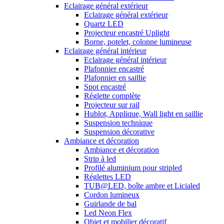
Eclairage général extérieur
Eclairage général extérieur
Quartz LED
Projecteur encastré Uplight
Borne, potelet, colonne lumineuse
Eclairage général intérieur
Eclairage général intérieur
Plafonnier encastré
Plafonnier en saillie
Spot encastré
Réglette complète
Projecteur sur rail
Hublot, Applique, Wall light en saillie
Suspension technique
Suspension décorative
Ambiance et décoration
Ambiance et décoration
Strip à led
Profilé aluminium pour stripled
Réglettes LED
TUB@LED, boîte ambre et Licialed
Cordon lumineux
Guirlande de bal
Led Neon Flex
Objet et mobilier décoratif