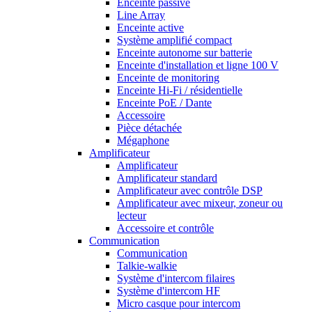
Enceinte passive
Line Array
Enceinte active
Système amplifié compact
Enceinte autonome sur batterie
Enceinte d'installation et ligne 100 V
Enceinte de monitoring
Enceinte Hi-Fi / résidentielle
Enceinte PoE / Dante
Accessoire
Pièce détachée
Mégaphone
Amplificateur
Amplificateur
Amplificateur standard
Amplificateur avec contrôle DSP
Amplificateur avec mixeur, zoneur ou
lecteur
Accessoire et contrôle
Communication
Communication
Talkie-walkie
Système d'intercom filaires
Système d'intercom HF
Micro casque pour intercom