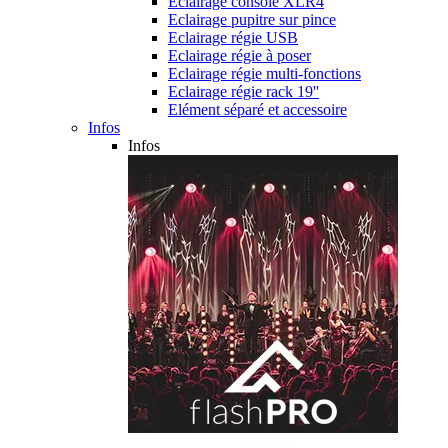
Eclairage console XLR4
Eclairage pupitre sur pince
Eclairage régie USB
Eclairage régie à poser
Eclairage régie multi-fonctions
Eclairage régie rack 19''
Elément séparé et accessoire
Infos
Infos