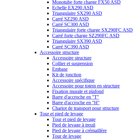
Monotube forte charge FX50 ASD
Echelle EX290 ASD
Triangulaire SX290 ASD
Carré SZ290 ASD
Carré SC300 ASD
Triangulaire forte charge SX290FC ASD
Carré forte charge SZ290FC ASD
Triangulaire SX390 ASD
Carré SC390 ASD
Accessoire structure
Accessoire structure
Collier et suspension
Embase
Kit de jonction
Accessoire spécifique
Accessoire pour totem en structure
Fixation murale et plafond
Barre d'accroche en ''T''
Barre d'accroche en ''H''
Chariot de transport pour structure
Tour et pied de levage
Tour et pied de levage
Pied de levage à treuil
Pied de levage à crémaillère
Tour de levage