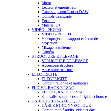
Micro
Lecteur et enregistreur
Carte son, contrôleur et DAW
Console de mixage
Enceinte
Matériel DJ
VIDÉO - PHOTO
VIDÉO - PHOTO
Vidéoprojecteur, support et écran de
projection
Mixage et traitement
Caméra
STRUCTURE ET LEVAGE
STRUCTURE ET LEVAGE
Accessoire structure
Accessoire structure
ELECTRICITÉ
ELECTRICITÉ
Cordon, rallonge et multiprise
FLIGHT, RACK ET SAC
FLIGHT, RACK ET SAC
Sac, valise souple et semi-rigide et housse
CÂBLE ET CONNECTIQUE
CÂBLE ET CONNECTIQUE
Cordon monté audio, vidéo et data