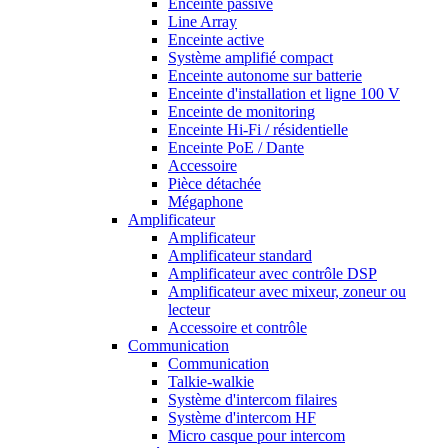
Enceinte passive
Line Array
Enceinte active
Système amplifié compact
Enceinte autonome sur batterie
Enceinte d'installation et ligne 100 V
Enceinte de monitoring
Enceinte Hi-Fi / résidentielle
Enceinte PoE / Dante
Accessoire
Pièce détachée
Mégaphone
Amplificateur
Amplificateur
Amplificateur standard
Amplificateur avec contrôle DSP
Amplificateur avec mixeur, zoneur ou
lecteur
Accessoire et contrôle
Communication
Communication
Talkie-walkie
Système d'intercom filaires
Système d'intercom HF
Micro casque pour intercom