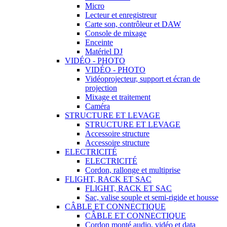
Micro
Lecteur et enregistreur
Carte son, contrôleur et DAW
Console de mixage
Enceinte
Matériel DJ
VIDÉO - PHOTO
VIDÉO - PHOTO
Vidéoprojecteur, support et écran de
projection
Mixage et traitement
Caméra
STRUCTURE ET LEVAGE
STRUCTURE ET LEVAGE
Accessoire structure
Accessoire structure
ELECTRICITÉ
ELECTRICITÉ
Cordon, rallonge et multiprise
FLIGHT, RACK ET SAC
FLIGHT, RACK ET SAC
Sac, valise souple et semi-rigide et housse
CÂBLE ET CONNECTIQUE
CÂBLE ET CONNECTIQUE
Cordon monté audio, vidéo et data