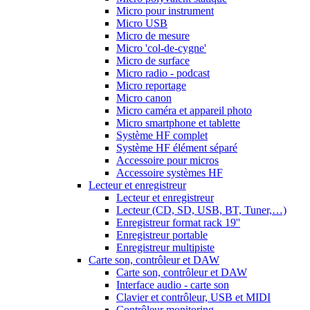
Micro pour instrument
Micro USB
Micro de mesure
Micro 'col-de-cygne'
Micro de surface
Micro radio - podcast
Micro reportage
Micro canon
Micro caméra et appareil photo
Micro smartphone et tablette
Système HF complet
Système HF élément séparé
Accessoire pour micros
Accessoire systèmes HF
Lecteur et enregistreur
Lecteur et enregistreur
Lecteur (CD, SD, USB, BT, Tuner,…)
Enregistreur format rack 19''
Enregistreur portable
Enregistreur multipiste
Carte son, contrôleur et DAW
Carte son, contrôleur et DAW
Interface audio - carte son
Clavier et contrôleur, USB et MIDI
Contrôleur monitoring