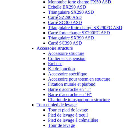
Monotube forte charge FX50 ASD
Echelle EX290 ASD
Triangulaire SX290 ASD
Carré SZ290 ASD
Carré SC300 ASD
Triangulaire forte charge SX290FC ASD
Carré forte charge SZ290FC ASD
Triangulaire SX390 ASD
Carré SC390 ASD
Accessoire structure
Accessoire structure
Collier et suspension
Embase
Kit de jonction
Accessoire spécifique
Accessoire pour totem en structure
Fixation murale et plafond
Barre d'accroche en ''T''
Barre d'accroche en ''H''
Chariot de transport pour structure
Tour et pied de levage
Tour et pied de levage
Pied de levage à treuil
Pied de levage à crémaillère
Tour de levage