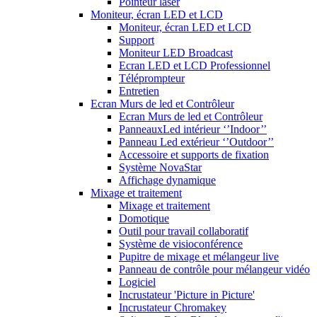
Pointeur laser
Moniteur, écran LED et LCD
Moniteur, écran LED et LCD
Support
Moniteur LED Broadcast
Ecran LED et LCD Professionnel
Téléprompteur
Entretien
Ecran Murs de led et Contrôleur
Ecran Murs de led et Contrôleur
PanneauxLed intérieur ‘’Indoor’’
Panneau Led extérieur ‘’Outdoor’’
Accessoire et supports de fixation
Système NovaStar
Affichage dynamique
Mixage et traitement
Mixage et traitement
Domotique
Outil pour travail collaboratif
Système de visioconférence
Pupitre de mixage et mélangeur live
Panneau de contrôle pour mélangeur vidéo
Logiciel
Incrustateur 'Picture in Picture'
Incrustateur Chromakey