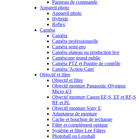
Panneau de commande
Appareil photo
Appareil photo
Hybride
Reflex
Caméra
Caméra
Caméra professionnelle
Caméra semi-pro
Caméra plateau ou production live
Caméscope grand public
Caméra PTZ et Pupitre de contrôle
Caméra 'Action Cam'
Objectif et filtre
Objectif et filtre
Objectif monture Panasonic Olympus
Micro 4/3
Objectif monture Canon EF-S, EF et RF-S
RF et PL
Objectif monture Sony E
Adaptateur de monture
Cache et bouchon de rechange
Filtre et complément optique
Système et filtre Lee Filters
Photoball ou Lensball