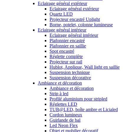
Eclairage général extérieur
Eclairage général extérieur
Quartz LED
Projecteur encastré Uplight
Borne, potelet, colonne lumineuse
Eclairage général intérieur
Eclairage général intérieur
Plafonnier encastré
Plafonnier en saillie
Spot encastré
Réglette complète
Projecteur sur rail
Hublot, Applique, Wall light en saillie
Suspension technique
Suspension décorative
Ambiance et décoration
Ambiance et décoration
Strip à led
Profilé aluminium pour stripled
Réglettes LED
TUB@LED, boîte ambre et Licialed
Cordon lumineux
Guirlande de bal
Led Neon Flex
Objet et mobilier décoratif