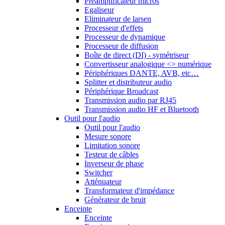
Préamplificateur micros
Egaliseur
Eliminateur de larsen
Processeur d'effets
Processeur de dynamique
Processeur de diffusion
Boîte de direct (DI) - symétriseur
Convertisseur analogique <> numérique
Périphériques DANTE, AVB, etc…
Splitter et distributeur audio
Périphérique Broadcast
Transmission audio par RJ45
Transmission audio HF et Bluetooth
Outil pour l'audio
Outil pour l'audio
Mesure sonore
Limitation sonore
Testeur de câbles
Inverseur de phase
Switcher
Atténuateur
Transformateur d'impédance
Générateur de bruit
Enceinte
Enceinte