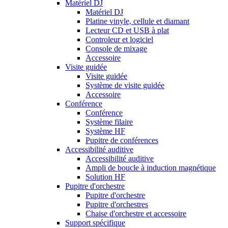
Matériel DJ
Matériel DJ
Platine vinyle, cellule et diamant
Lecteur CD et USB à plat
Controleur et logiciel
Console de mixage
Accessoire
Visite guidée
Visite guidée
Système de visite guidée
Accessoire
Conférence
Conférence
Système filaire
Système HF
Pupitre de conférences
Accessibilité auditive
Accessibilité auditive
Ampli de boucle à induction magnétique
Solution HF
Pupitre d'orchestre
Pupitre d'orchestre
Pupitre d'orchestres
Chaise d'orchestre et accessoire
Support spécifique