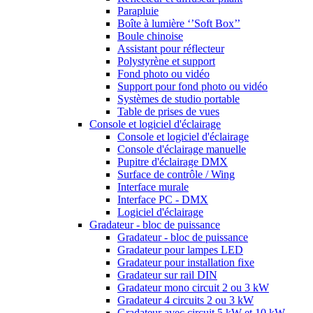
Parapluie
Boîte à lumière ‘’Soft Box’’
Boule chinoise
Assistant pour réflecteur
Polystyrène et support
Fond photo ou vidéo
Support pour fond photo ou vidéo
Systèmes de studio portable
Table de prises de vues
Console et logiciel d'éclairage
Console et logiciel d'éclairage
Console d'éclairage manuelle
Pupitre d'éclairage DMX
Surface de contrôle / Wing
Interface murale
Interface PC - DMX
Logiciel d'éclairage
Gradateur - bloc de puissance
Gradateur - bloc de puissance
Gradateur pour lampes LED
Gradateur pour installation fixe
Gradateur sur rail DIN
Gradateur mono circuit 2 ou 3 kW
Gradateur 4 circuits 2 ou 3 kW
Gradateur avec circuit 5 kW et 10 kW