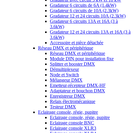
Gradateur 6 circuits de 6A (1.4kW)
Gradateur 6 circuits de 10A (2.3kW)
Gradateur 12 et 24 circuits 10A (2.3kW)
Gradateur 6 circuits 13A et 16A (3 à
3.6kW)
Gradateur 12 et 24 circuits 13A et 16A (3 à
3.6kW)
Accessoire et pièce détachée
Réseau DMX et périphérique
Réseau DMX et périphérique
Module DIN pour installation fixe
Splitter et booster DMX
Démultiplexeur
Node et Switch
Mélangeur DMX
Emetteur-récepteur DMX-HF
Adaptateur et bouchon DMX
Enregistreur DMX
Relais électromécanique
Testeur DMX
Eclairage console, régie, pupitre
Eclairage console, régie, pupitre
Eclairage console BNC
Eclairage console XLR3