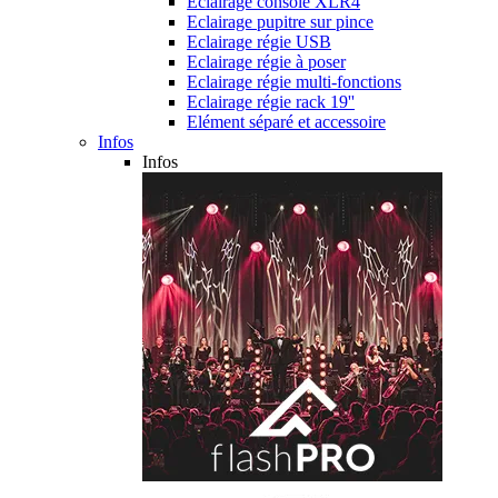
Eclairage console XLR4
Eclairage pupitre sur pince
Eclairage régie USB
Eclairage régie à poser
Eclairage régie multi-fonctions
Eclairage régie rack 19''
Elément séparé et accessoire
Infos
Infos