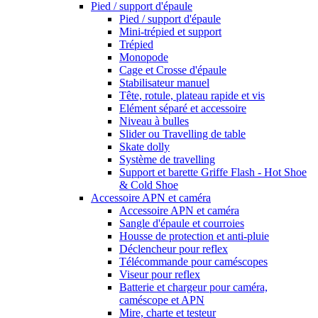
Pied / support d'épaule
Pied / support d'épaule
Mini-trépied et support
Trépied
Monopode
Cage et Crosse d'épaule
Stabilisateur manuel
Tête, rotule, plateau rapide et vis
Elément séparé et accessoire
Niveau à bulles
Slider ou Travelling de table
Skate dolly
Système de travelling
Support et barette Griffe Flash - Hot Shoe
& Cold Shoe
Accessoire APN et caméra
Accessoire APN et caméra
Sangle d'épaule et courroies
Housse de protection et anti-pluie
Déclencheur pour reflex
Télécommande pour caméscopes
Viseur pour reflex
Batterie et chargeur pour caméra,
caméscope et APN
Mire, charte et testeur