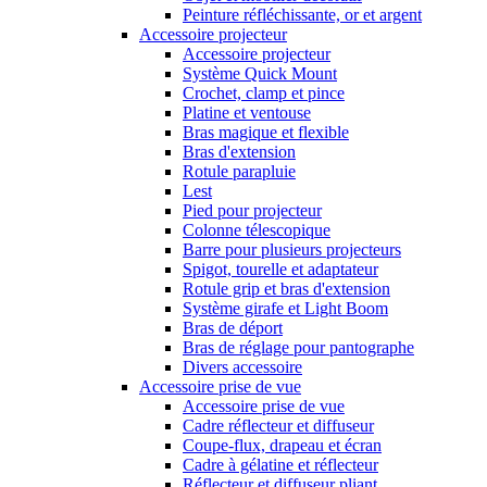
Peinture réfléchissante, or et argent
Accessoire projecteur
Accessoire projecteur
Système Quick Mount
Crochet, clamp et pince
Platine et ventouse
Bras magique et flexible
Bras d'extension
Rotule parapluie
Lest
Pied pour projecteur
Colonne télescopique
Barre pour plusieurs projecteurs
Spigot, tourelle et adaptateur
Rotule grip et bras d'extension
Système girafe et Light Boom
Bras de déport
Bras de réglage pour pantographe
Divers accessoire
Accessoire prise de vue
Accessoire prise de vue
Cadre réflecteur et diffuseur
Coupe-flux, drapeau et écran
Cadre à gélatine et réflecteur
Réflecteur et diffuseur pliant