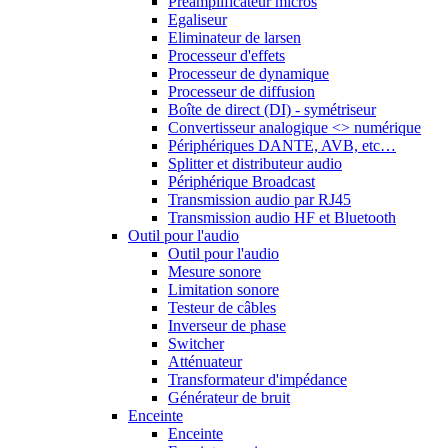
Préamplificateur micros
Egaliseur
Eliminateur de larsen
Processeur d'effets
Processeur de dynamique
Processeur de diffusion
Boîte de direct (DI) - symétriseur
Convertisseur analogique <> numérique
Périphériques DANTE, AVB, etc…
Splitter et distributeur audio
Périphérique Broadcast
Transmission audio par RJ45
Transmission audio HF et Bluetooth
Outil pour l'audio
Outil pour l'audio
Mesure sonore
Limitation sonore
Testeur de câbles
Inverseur de phase
Switcher
Atténuateur
Transformateur d'impédance
Générateur de bruit
Enceinte
Enceinte