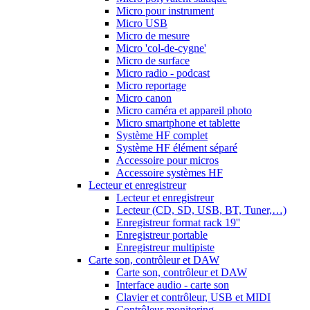
Micro pour instrument
Micro USB
Micro de mesure
Micro 'col-de-cygne'
Micro de surface
Micro radio - podcast
Micro reportage
Micro canon
Micro caméra et appareil photo
Micro smartphone et tablette
Système HF complet
Système HF élément séparé
Accessoire pour micros
Accessoire systèmes HF
Lecteur et enregistreur
Lecteur et enregistreur
Lecteur (CD, SD, USB, BT, Tuner,…)
Enregistreur format rack 19''
Enregistreur portable
Enregistreur multipiste
Carte son, contrôleur et DAW
Carte son, contrôleur et DAW
Interface audio - carte son
Clavier et contrôleur, USB et MIDI
Contrôleur monitoring