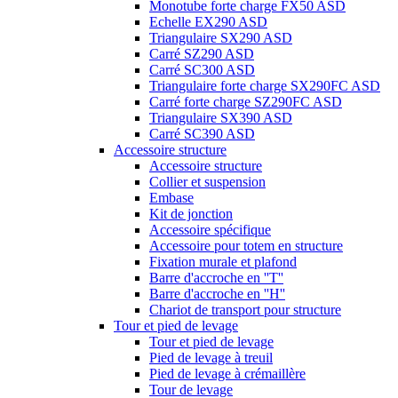
Monotube forte charge FX50 ASD
Echelle EX290 ASD
Triangulaire SX290 ASD
Carré SZ290 ASD
Carré SC300 ASD
Triangulaire forte charge SX290FC ASD
Carré forte charge SZ290FC ASD
Triangulaire SX390 ASD
Carré SC390 ASD
Accessoire structure
Accessoire structure
Collier et suspension
Embase
Kit de jonction
Accessoire spécifique
Accessoire pour totem en structure
Fixation murale et plafond
Barre d'accroche en ''T''
Barre d'accroche en ''H''
Chariot de transport pour structure
Tour et pied de levage
Tour et pied de levage
Pied de levage à treuil
Pied de levage à crémaillère
Tour de levage