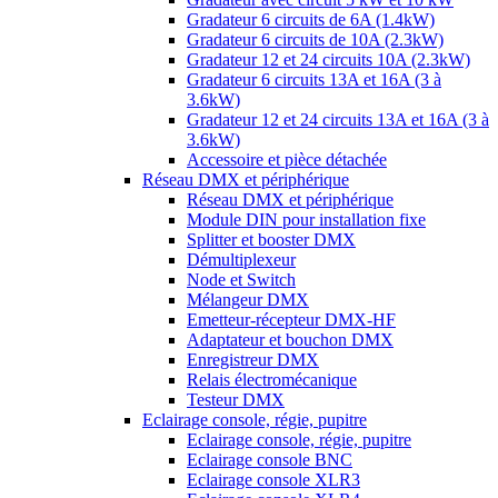
Gradateur 6 circuits de 6A (1.4kW)
Gradateur 6 circuits de 10A (2.3kW)
Gradateur 12 et 24 circuits 10A (2.3kW)
Gradateur 6 circuits 13A et 16A (3 à
3.6kW)
Gradateur 12 et 24 circuits 13A et 16A (3 à
3.6kW)
Accessoire et pièce détachée
Réseau DMX et périphérique
Réseau DMX et périphérique
Module DIN pour installation fixe
Splitter et booster DMX
Démultiplexeur
Node et Switch
Mélangeur DMX
Emetteur-récepteur DMX-HF
Adaptateur et bouchon DMX
Enregistreur DMX
Relais électromécanique
Testeur DMX
Eclairage console, régie, pupitre
Eclairage console, régie, pupitre
Eclairage console BNC
Eclairage console XLR3