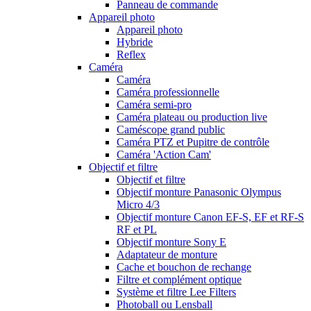
Panneau de commande
Appareil photo
Appareil photo
Hybride
Reflex
Caméra
Caméra
Caméra professionnelle
Caméra semi-pro
Caméra plateau ou production live
Caméscope grand public
Caméra PTZ et Pupitre de contrôle
Caméra 'Action Cam'
Objectif et filtre
Objectif et filtre
Objectif monture Panasonic Olympus
Micro 4/3
Objectif monture Canon EF-S, EF et RF-S
RF et PL
Objectif monture Sony E
Adaptateur de monture
Cache et bouchon de rechange
Filtre et complément optique
Système et filtre Lee Filters
Photoball ou Lensball