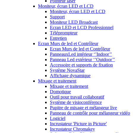
Pointeur laser
Moniteur, écran LED et LCD
Moniteur, écran LED et LCD
Support
Moniteur LED Broadcast
Ecran LED et LCD Professionnel
Téléprompteur
Entretien
Ecran Murs de led et Contrôleur
Ecran Murs de led et Contrôleur
PanneauxLed intérieur ‘’Indoor’’
Panneau Led extérieur ‘’Outdoor’’
Accessoire et supports de fixation
Système NovaStar
Affichage dynamique
Mixage et traitement
Mixage et traitement
Domotique
Outil pour travail collaboratif
Système de visioconférence
Pupitre de mixage et mélangeur live
Panneau de contrôle pour mélangeur vidéo
Logiciel
Incrustateur 'Picture in Picture'
Incrustateur Chromakey