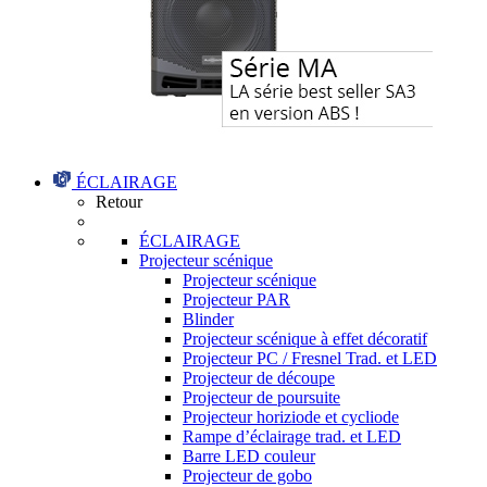
ÉCLAIRAGE
Retour
ÉCLAIRAGE
Projecteur scénique
Projecteur scénique
Projecteur PAR
Blinder
Projecteur scénique à effet décoratif
Projecteur PC / Fresnel Trad. et LED
Projecteur de découpe
Projecteur de poursuite
Projecteur horiziode et cycliode
Rampe d’éclairage trad. et LED
Barre LED couleur
Projecteur de gobo