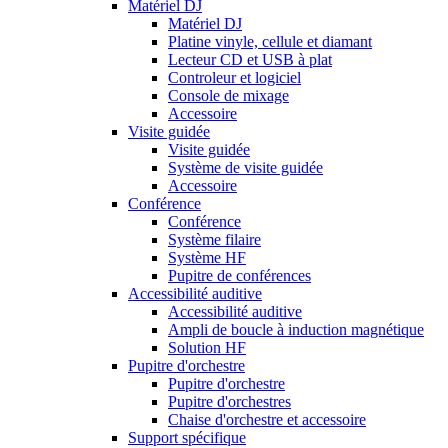
Matériel DJ
Matériel DJ
Platine vinyle, cellule et diamant
Lecteur CD et USB à plat
Controleur et logiciel
Console de mixage
Accessoire
Visite guidée
Visite guidée
Système de visite guidée
Accessoire
Conférence
Conférence
Système filaire
Système HF
Pupitre de conférences
Accessibilité auditive
Accessibilité auditive
Ampli de boucle à induction magnétique
Solution HF
Pupitre d'orchestre
Pupitre d'orchestre
Pupitre d'orchestres
Chaise d'orchestre et accessoire
Support spécifique