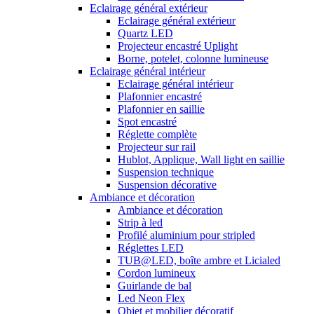
Eclairage général extérieur
Eclairage général extérieur
Quartz LED
Projecteur encastré Uplight
Borne, potelet, colonne lumineuse
Eclairage général intérieur
Eclairage général intérieur
Plafonnier encastré
Plafonnier en saillie
Spot encastré
Réglette complète
Projecteur sur rail
Hublot, Applique, Wall light en saillie
Suspension technique
Suspension décorative
Ambiance et décoration
Ambiance et décoration
Strip à led
Profilé aluminium pour stripled
Réglettes LED
TUB@LED, boîte ambre et Licialed
Cordon lumineux
Guirlande de bal
Led Neon Flex
Objet et mobilier décoratif