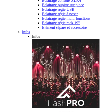
Eclairage console XLR4
Eclairage pupitre sur pince
Eclairage régie USB
Eclairage régie à poser
Eclairage régie multi-fonctions
Eclairage régie rack 19''
Elément séparé et accessoire
Infos
Infos