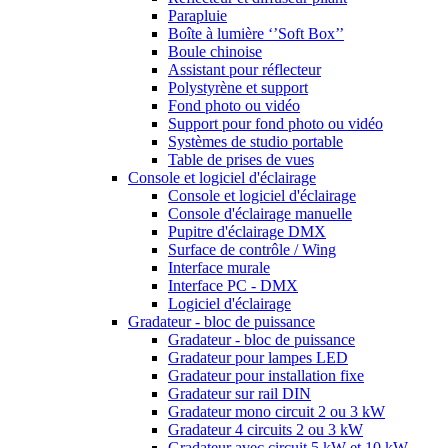
Parapluie
Boîte à lumière ‘’Soft Box’’
Boule chinoise
Assistant pour réflecteur
Polystyrène et support
Fond photo ou vidéo
Support pour fond photo ou vidéo
Systèmes de studio portable
Table de prises de vues
Console et logiciel d'éclairage
Console et logiciel d'éclairage
Console d'éclairage manuelle
Pupitre d'éclairage DMX
Surface de contrôle / Wing
Interface murale
Interface PC - DMX
Logiciel d'éclairage
Gradateur - bloc de puissance
Gradateur - bloc de puissance
Gradateur pour lampes LED
Gradateur pour installation fixe
Gradateur sur rail DIN
Gradateur mono circuit 2 ou 3 kW
Gradateur 4 circuits 2 ou 3 kW
Gradateur avec circuit 5 kW et 10 kW