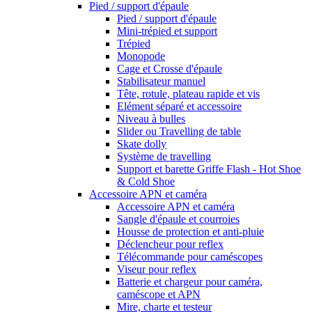
Pied / support d'épaule
Pied / support d'épaule
Mini-trépied et support
Trépied
Monopode
Cage et Crosse d'épaule
Stabilisateur manuel
Tête, rotule, plateau rapide et vis
Elément séparé et accessoire
Niveau à bulles
Slider ou Travelling de table
Skate dolly
Système de travelling
Support et barette Griffe Flash - Hot Shoe
& Cold Shoe
Accessoire APN et caméra
Accessoire APN et caméra
Sangle d'épaule et courroies
Housse de protection et anti-pluie
Déclencheur pour reflex
Télécommande pour caméscopes
Viseur pour reflex
Batterie et chargeur pour caméra,
caméscope et APN
Mire, charte et testeur