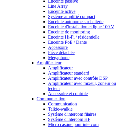
Enceinte passive
Line Array
Enceinte active
Système amplifié compact
Enceinte autonome sur batterie
Enceinte d'installation et ligne 100 V
Enceinte de monitoring
Enceinte Hi-Fi / résidentielle
Enceinte PoE / Dante
Accessoire
Pièce détachée
Mégaphone
Amplificateur
Amplificateur
Amplificateur standard
Amplificateur avec contrôle DSP
Amplificateur avec mixeur, zoneur ou
lecteur
Accessoire et contrôle
Communication
Communication
Talkie-walkie
Système d'intercom filaires
Système d'intercom HF
Micro casque pour intercom