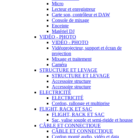
Micro
Lecteur et enregistreur
Carte son, contrôleur et DAW
Console de mixage
Enceinte
Matériel DJ
VIDÉO - PHOTO
VIDÉO - PHOTO
Vidéoprojecteur, support et écran de
projection
Mixage et traitement
Caméra
STRUCTURE ET LEVAGE
STRUCTURE ET LEVAGE
Accessoire structure
Accessoire structure
ELECTRICITÉ
ELECTRICITÉ
Cordon, rallonge et multiprise
FLIGHT, RACK ET SAC
FLIGHT, RACK ET SAC
Sac, valise souple et semi-rigide et housse
CÂBLE ET CONNECTIQUE
CÂBLE ET CONNECTIQUE
Cordon monté audio, vidéo et data