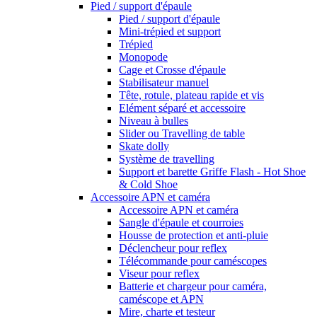
Pied / support d'épaule
Pied / support d'épaule
Mini-trépied et support
Trépied
Monopode
Cage et Crosse d'épaule
Stabilisateur manuel
Tête, rotule, plateau rapide et vis
Elément séparé et accessoire
Niveau à bulles
Slider ou Travelling de table
Skate dolly
Système de travelling
Support et barette Griffe Flash - Hot Shoe
& Cold Shoe
Accessoire APN et caméra
Accessoire APN et caméra
Sangle d'épaule et courroies
Housse de protection et anti-pluie
Déclencheur pour reflex
Télécommande pour caméscopes
Viseur pour reflex
Batterie et chargeur pour caméra,
caméscope et APN
Mire, charte et testeur