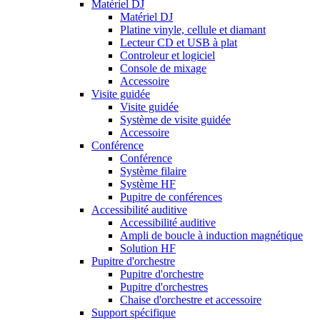
Matériel DJ
Matériel DJ
Platine vinyle, cellule et diamant
Lecteur CD et USB à plat
Controleur et logiciel
Console de mixage
Accessoire
Visite guidée
Visite guidée
Système de visite guidée
Accessoire
Conférence
Conférence
Système filaire
Système HF
Pupitre de conférences
Accessibilité auditive
Accessibilité auditive
Ampli de boucle à induction magnétique
Solution HF
Pupitre d'orchestre
Pupitre d'orchestre
Pupitre d'orchestres
Chaise d'orchestre et accessoire
Support spécifique