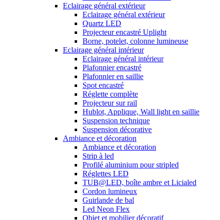
Eclairage général extérieur
Eclairage général extérieur
Quartz LED
Projecteur encastré Uplight
Borne, potelet, colonne lumineuse
Eclairage général intérieur
Eclairage général intérieur
Plafonnier encastré
Plafonnier en saillie
Spot encastré
Réglette complète
Projecteur sur rail
Hublot, Applique, Wall light en saillie
Suspension technique
Suspension décorative
Ambiance et décoration
Ambiance et décoration
Strip à led
Profilé aluminium pour stripled
Réglettes LED
TUB@LED, boîte ambre et Licialed
Cordon lumineux
Guirlande de bal
Led Neon Flex
Objet et mobilier décoratif