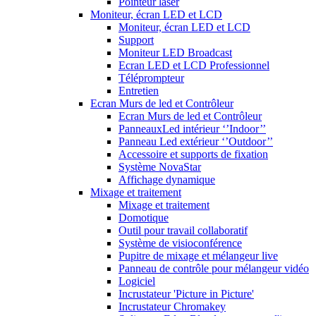
Pointeur laser
Moniteur, écran LED et LCD
Moniteur, écran LED et LCD
Support
Moniteur LED Broadcast
Ecran LED et LCD Professionnel
Téléprompteur
Entretien
Ecran Murs de led et Contrôleur
Ecran Murs de led et Contrôleur
PanneauxLed intérieur ‘’Indoor’’
Panneau Led extérieur ‘’Outdoor’’
Accessoire et supports de fixation
Système NovaStar
Affichage dynamique
Mixage et traitement
Mixage et traitement
Domotique
Outil pour travail collaboratif
Système de visioconférence
Pupitre de mixage et mélangeur live
Panneau de contrôle pour mélangeur vidéo
Logiciel
Incrustateur 'Picture in Picture'
Incrustateur Chromakey