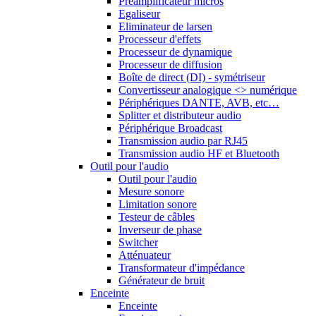
Préamplificateur micros
Egaliseur
Eliminateur de larsen
Processeur d'effets
Processeur de dynamique
Processeur de diffusion
Boîte de direct (DI) - symétriseur
Convertisseur analogique <> numérique
Périphériques DANTE, AVB, etc…
Splitter et distributeur audio
Périphérique Broadcast
Transmission audio par RJ45
Transmission audio HF et Bluetooth
Outil pour l'audio
Outil pour l'audio
Mesure sonore
Limitation sonore
Testeur de câbles
Inverseur de phase
Switcher
Atténuateur
Transformateur d'impédance
Générateur de bruit
Enceinte
Enceinte