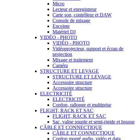
Micro
Lecteur et enregistreur
Carte son, contrôleur et DAW
Console de mixage
Enceinte
Matériel DJ
VIDÉO - PHOTO
VIDÉO - PHOTO
Vidéoprojecteur, support et écran de
projection
Mixage et traitement
Caméra
STRUCTURE ET LEVAGE
STRUCTURE ET LEVAGE
Accessoire structure
Accessoire structure
ELECTRICITÉ
ELECTRICITÉ
Cordon, rallonge et multiprise
FLIGHT, RACK ET SAC
FLIGHT, RACK ET SAC
Sac, valise souple et semi-rigide et housse
CÂBLE ET CONNECTIQUE
CÂBLE ET CONNECTIQUE
Cordon monté audio, vidéo et data