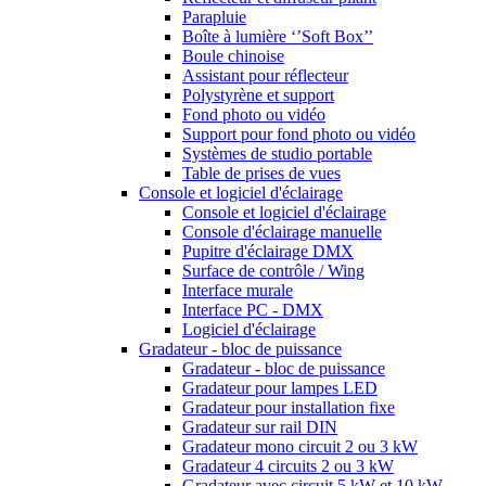
Parapluie
Boîte à lumière ‘’Soft Box’’
Boule chinoise
Assistant pour réflecteur
Polystyrène et support
Fond photo ou vidéo
Support pour fond photo ou vidéo
Systèmes de studio portable
Table de prises de vues
Console et logiciel d'éclairage
Console et logiciel d'éclairage
Console d'éclairage manuelle
Pupitre d'éclairage DMX
Surface de contrôle / Wing
Interface murale
Interface PC - DMX
Logiciel d'éclairage
Gradateur - bloc de puissance
Gradateur - bloc de puissance
Gradateur pour lampes LED
Gradateur pour installation fixe
Gradateur sur rail DIN
Gradateur mono circuit 2 ou 3 kW
Gradateur 4 circuits 2 ou 3 kW
Gradateur avec circuit 5 kW et 10 kW