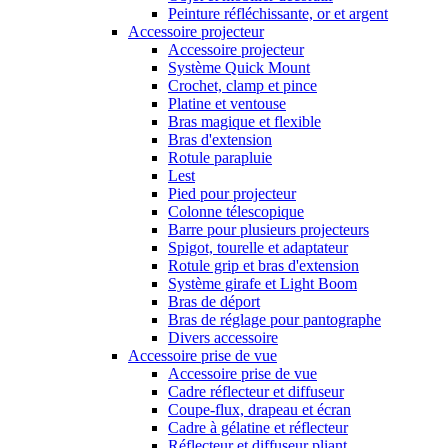
Peinture réfléchissante, or et argent
Accessoire projecteur
Accessoire projecteur
Système Quick Mount
Crochet, clamp et pince
Platine et ventouse
Bras magique et flexible
Bras d'extension
Rotule parapluie
Lest
Pied pour projecteur
Colonne télescopique
Barre pour plusieurs projecteurs
Spigot, tourelle et adaptateur
Rotule grip et bras d'extension
Système girafe et Light Boom
Bras de déport
Bras de réglage pour pantographe
Divers accessoire
Accessoire prise de vue
Accessoire prise de vue
Cadre réflecteur et diffuseur
Coupe-flux, drapeau et écran
Cadre à gélatine et réflecteur
Réflecteur et diffuseur pliant