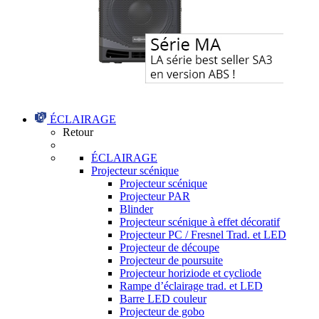
ÉCLAIRAGE
Retour
ÉCLAIRAGE
Projecteur scénique
Projecteur scénique
Projecteur PAR
Blinder
Projecteur scénique à effet décoratif
Projecteur PC / Fresnel Trad. et LED
Projecteur de découpe
Projecteur de poursuite
Projecteur horiziode et cycliode
Rampe d’éclairage trad. et LED
Barre LED couleur
Projecteur de gobo