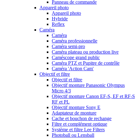
Panneau de commande
Appareil photo
Appareil photo
Hybride
Reflex
Caméra
Caméra
Caméra professionnelle
Caméra semi-pro
Caméra plateau ou production live
Caméscope grand public
Caméra PTZ et Pupitre de contrôle
Caméra 'Action Cam'
Objectif et filtre
Objectif et filtre
Objectif monture Panasonic Olympus
Micro 4/3
Objectif monture Canon EF-S, EF et RF-S
RF et PL
Objectif monture Sony E
Adaptateur de monture
Cache et bouchon de rechange
Filtre et complément optique
Système et filtre Lee Filters
Photoball ou Lensball