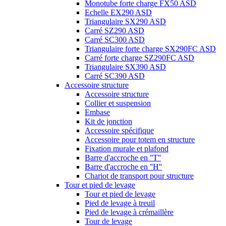
Monotube forte charge FX50 ASD
Echelle EX290 ASD
Triangulaire SX290 ASD
Carré SZ290 ASD
Carré SC300 ASD
Triangulaire forte charge SX290FC ASD
Carré forte charge SZ290FC ASD
Triangulaire SX390 ASD
Carré SC390 ASD
Accessoire structure
Accessoire structure
Collier et suspension
Embase
Kit de jonction
Accessoire spécifique
Accessoire pour totem en structure
Fixation murale et plafond
Barre d'accroche en ''T''
Barre d'accroche en ''H''
Chariot de transport pour structure
Tour et pied de levage
Tour et pied de levage
Pied de levage à treuil
Pied de levage à crémaillère
Tour de levage