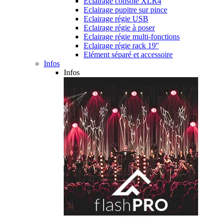
Eclairage console XLR4
Eclairage pupitre sur pince
Eclairage régie USB
Eclairage régie à poser
Eclairage régie multi-fonctions
Eclairage régie rack 19''
Elément séparé et accessoire
Infos
Infos