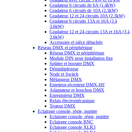
Gradateur 6 circuits de 6A (1.4kW)
Gradateur 6 circuits de 10A (2.3kW)
Gradateur 12 et 24 circuits 10A (2.3kW)
Gradateur 6 circuits 13A et 16A (3 à
3.6kW)
Gradateur 12 et 24 circuits 13A et 16A (3 à
3.6kW)
Accessoire et pièce détachée
Réseau DMX et périphérique
Réseau DMX et périphérique
Module DIN pour installation fixe
Splitter et booster DMX
Démultiplexeur
Node et Switch
Mélangeur DMX
Emetteur-récepteur DMX-HF
Adaptateur et bouchon DMX
Enregistreur DMX
Relais électromécanique
Testeur DMX
Eclairage console, régie, pupitre
Eclairage console, régie, pupitre
Eclairage console BNC
Eclairage console XLR3