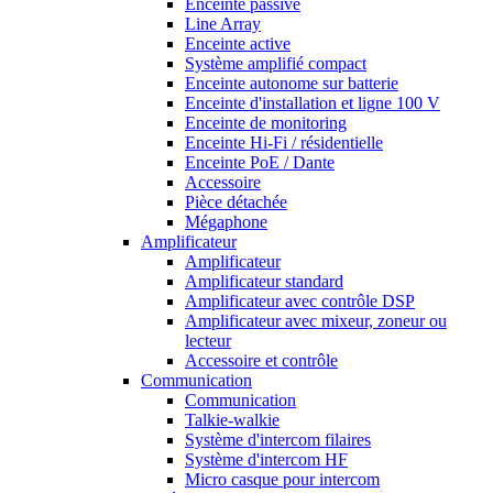
Enceinte passive
Line Array
Enceinte active
Système amplifié compact
Enceinte autonome sur batterie
Enceinte d'installation et ligne 100 V
Enceinte de monitoring
Enceinte Hi-Fi / résidentielle
Enceinte PoE / Dante
Accessoire
Pièce détachée
Mégaphone
Amplificateur
Amplificateur
Amplificateur standard
Amplificateur avec contrôle DSP
Amplificateur avec mixeur, zoneur ou
lecteur
Accessoire et contrôle
Communication
Communication
Talkie-walkie
Système d'intercom filaires
Système d'intercom HF
Micro casque pour intercom