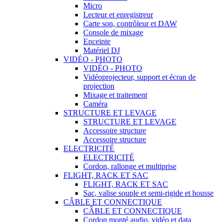
Micro
Lecteur et enregistreur
Carte son, contrôleur et DAW
Console de mixage
Enceinte
Matériel DJ
VIDÉO - PHOTO
VIDÉO - PHOTO
Vidéoprojecteur, support et écran de
projection
Mixage et traitement
Caméra
STRUCTURE ET LEVAGE
STRUCTURE ET LEVAGE
Accessoire structure
Accessoire structure
ELECTRICITÉ
ELECTRICITÉ
Cordon, rallonge et multiprise
FLIGHT, RACK ET SAC
FLIGHT, RACK ET SAC
Sac, valise souple et semi-rigide et housse
CÂBLE ET CONNECTIQUE
CÂBLE ET CONNECTIQUE
Cordon monté audio, vidéo et data