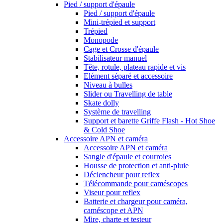
Pied / support d'épaule
Pied / support d'épaule
Mini-trépied et support
Trépied
Monopode
Cage et Crosse d'épaule
Stabilisateur manuel
Tête, rotule, plateau rapide et vis
Elément séparé et accessoire
Niveau à bulles
Slider ou Travelling de table
Skate dolly
Système de travelling
Support et barette Griffe Flash - Hot Shoe
& Cold Shoe
Accessoire APN et caméra
Accessoire APN et caméra
Sangle d'épaule et courroies
Housse de protection et anti-pluie
Déclencheur pour reflex
Télécommande pour caméscopes
Viseur pour reflex
Batterie et chargeur pour caméra,
caméscope et APN
Mire, charte et testeur