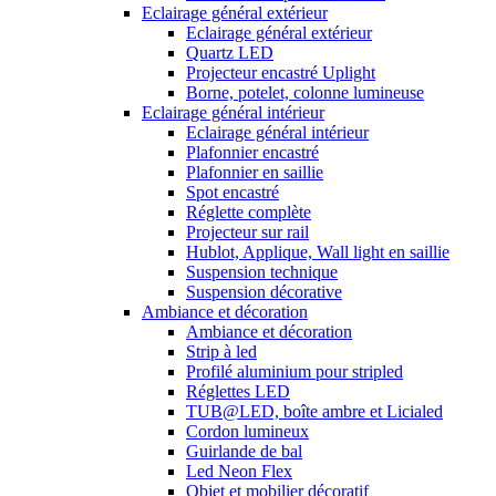
Eclairage général extérieur
Eclairage général extérieur
Quartz LED
Projecteur encastré Uplight
Borne, potelet, colonne lumineuse
Eclairage général intérieur
Eclairage général intérieur
Plafonnier encastré
Plafonnier en saillie
Spot encastré
Réglette complète
Projecteur sur rail
Hublot, Applique, Wall light en saillie
Suspension technique
Suspension décorative
Ambiance et décoration
Ambiance et décoration
Strip à led
Profilé aluminium pour stripled
Réglettes LED
TUB@LED, boîte ambre et Licialed
Cordon lumineux
Guirlande de bal
Led Neon Flex
Objet et mobilier décoratif