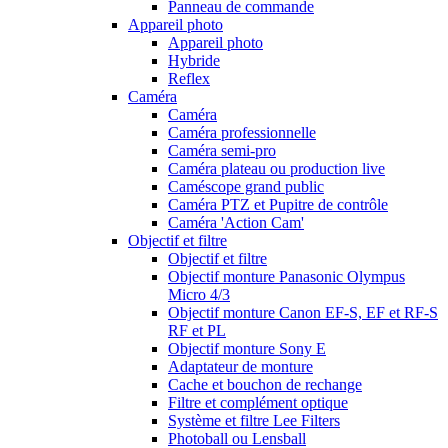
Panneau de commande
Appareil photo
Appareil photo
Hybride
Reflex
Caméra
Caméra
Caméra professionnelle
Caméra semi-pro
Caméra plateau ou production live
Caméscope grand public
Caméra PTZ et Pupitre de contrôle
Caméra 'Action Cam'
Objectif et filtre
Objectif et filtre
Objectif monture Panasonic Olympus
Micro 4/3
Objectif monture Canon EF-S, EF et RF-S
RF et PL
Objectif monture Sony E
Adaptateur de monture
Cache et bouchon de rechange
Filtre et complément optique
Système et filtre Lee Filters
Photoball ou Lensball