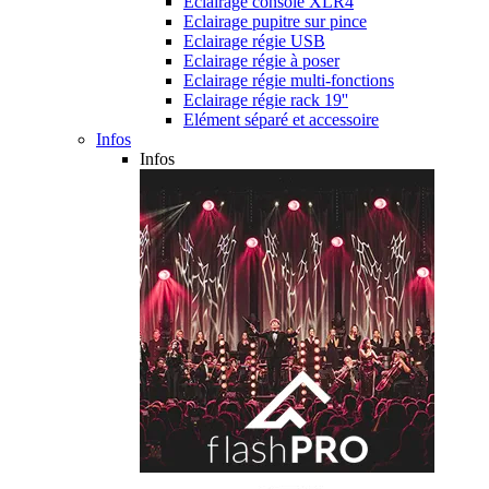
Eclairage console XLR4
Eclairage pupitre sur pince
Eclairage régie USB
Eclairage régie à poser
Eclairage régie multi-fonctions
Eclairage régie rack 19''
Elément séparé et accessoire
Infos
Infos