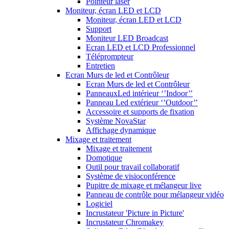
Pointeur laser
Moniteur, écran LED et LCD
Moniteur, écran LED et LCD
Support
Moniteur LED Broadcast
Ecran LED et LCD Professionnel
Téléprompteur
Entretien
Ecran Murs de led et Contrôleur
Ecran Murs de led et Contrôleur
PanneauxLed intérieur ‘’Indoor’’
Panneau Led extérieur ‘’Outdoor’’
Accessoire et supports de fixation
Système NovaStar
Affichage dynamique
Mixage et traitement
Mixage et traitement
Domotique
Outil pour travail collaboratif
Système de visioconférence
Pupitre de mixage et mélangeur live
Panneau de contrôle pour mélangeur vidéo
Logiciel
Incrustateur 'Picture in Picture'
Incrustateur Chromakey