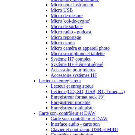
Micro pour instrument
Micro USB
Micro de mesure
Micro 'col-de-cygne'
Micro de surface
Micro radio - podcast
Micro reportage
Micro canon
Micro caméra et appareil photo
Micro smartphone et tablette
Système HF complet
Système HF élément séparé
Accessoire pour micros
Accessoire systèmes HF
Lecteur et enregistreur
Lecteur et enregistreur
Lecteur (CD, SD, USB, BT, Tuner,…)
Enregistreur format rack 19''
Enregistreur portable
Enregistreur multipiste
Carte son, contrôleur et DAW
Carte son, contrôleur et DAW
Interface audio - carte son
Clavier et contrôleur, USB et MIDI
Contrôleur monitoring