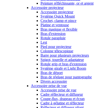
Peinture réfléchissante, or et argent
Accessoire projecteur
Accessoire projecteur
Système Quick Mount
Crochet, clamp et pince
Platine et ventouse
Bras magique et flexible
Bras d'extension
Rotule parapluie
Lest
Pied pour projecteur
Colonne télescopique
Barre pour plusieurs projecteurs
Spigot, tourelle et adaptateur
Rotule grip et bras d'extension
Système girafe et Light Boom
Bras de déport
Bras de réglage pour pantographe
Divers accessoire
Accessoire prise de vue
Accessoire prise de vue
Cadre réflecteur et diffuseur
Coupe-flux, drapeau et écran
Cadre à gélatine et réflecteur
Réflecteur et diffuseur pliant