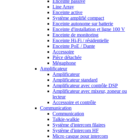
Enceinte passive
Line Array
Enceinte active
Système amplifié compact
Enceinte autonome sur batterie
Enceinte d'installation et ligne 100 V
Enceinte de monitoring
Enceinte Hi-Fi / résidentielle
Enceinte PoE / Dante
Accessoire
Pièce détachée
Mégaphone
Amplificateur
Amplificateur
Amplificateur standard
Amplificateur avec contrôle DSP
Amplificateur avec mixeur, zoneur ou
lecteur
Accessoire et contrôle
Communication
Communication
Talkie-walkie
Système d'intercom filaires
Système d'intercom HF
Micro casque pour intercom