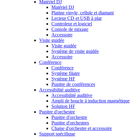
Matériel DJ
Matériel DJ
Platine vinyle, cellule et diamant
Lecteur CD et USB à plat
Controleur et logiciel
Console de mixage
Accessoire
Visite guidée
Visite guidée
Système de visite guidée
Accessoire
Conférence
Conférence
Système filaire
Système HF
Pupitre de conférences
Accessibilité auditive
Accessibilité auditive
Ampli de boucle à induction magnétique
Solution HF
Pupitre d'orchestre
Pupitre d'orchestre
Pupitre d'orchestres
Chaise d'orchestre et accessoire
Support spécifique