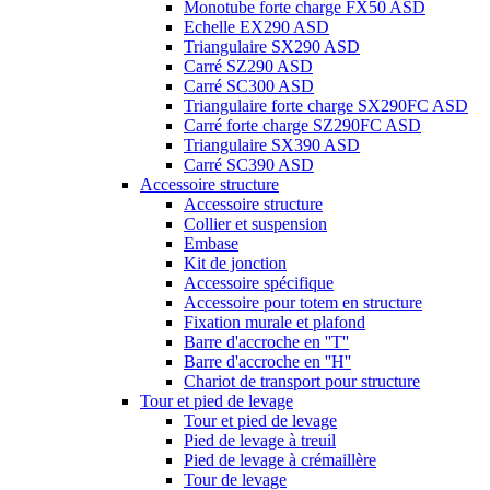
Monotube forte charge FX50 ASD
Echelle EX290 ASD
Triangulaire SX290 ASD
Carré SZ290 ASD
Carré SC300 ASD
Triangulaire forte charge SX290FC ASD
Carré forte charge SZ290FC ASD
Triangulaire SX390 ASD
Carré SC390 ASD
Accessoire structure
Accessoire structure
Collier et suspension
Embase
Kit de jonction
Accessoire spécifique
Accessoire pour totem en structure
Fixation murale et plafond
Barre d'accroche en ''T''
Barre d'accroche en ''H''
Chariot de transport pour structure
Tour et pied de levage
Tour et pied de levage
Pied de levage à treuil
Pied de levage à crémaillère
Tour de levage