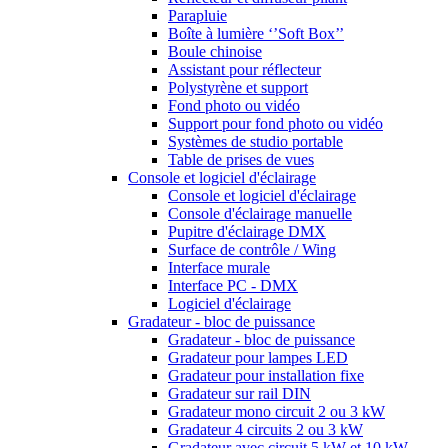
Parapluie
Boîte à lumière ‘’Soft Box’’
Boule chinoise
Assistant pour réflecteur
Polystyrène et support
Fond photo ou vidéo
Support pour fond photo ou vidéo
Systèmes de studio portable
Table de prises de vues
Console et logiciel d'éclairage
Console et logiciel d'éclairage
Console d'éclairage manuelle
Pupitre d'éclairage DMX
Surface de contrôle / Wing
Interface murale
Interface PC - DMX
Logiciel d'éclairage
Gradateur - bloc de puissance
Gradateur - bloc de puissance
Gradateur pour lampes LED
Gradateur pour installation fixe
Gradateur sur rail DIN
Gradateur mono circuit 2 ou 3 kW
Gradateur 4 circuits 2 ou 3 kW
Gradateur avec circuit 5 kW et 10 kW