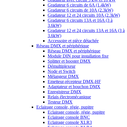
Gradateur 6 circuits de 6A (1.4kW)
Gradateur 6 circuits de 10A (2.3kW)
Gradateur 12 et 24 circuits 10A (2.3kW)
Gradateur 6 circuits 13A et 16A (3 à
3.6kW)
Gradateur 12 et 24 circuits 13A et 16A (3 à
3.6kW)
Accessoire et pièce détachée
Réseau DMX et périphérique
Réseau DMX et périphérique
Module DIN pour installation fixe
Splitter et booster DMX
Démultiplexeur
Node et Switch
Mélangeur DMX
Emetteur-récepteur DMX-HF
Adaptateur et bouchon DMX
Enregistreur DMX
Relais électromécanique
Testeur DMX
Eclairage console, régie, pupitre
Eclairage console, régie, pupitre
Eclairage console BNC
Eclairage console XLR3