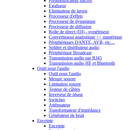
Préamplificateur micros
Egaliseur
Eliminateur de larsen
Processeur d'effets
Processeur de dynamique
Processeur de diffusion
Boîte de direct (DI) - symétriseur
Convertisseur analogique <> numérique
Périphériques DANTE, AVB, etc…
Splitter et distributeur audio
Périphérique Broadcast
Transmission audio par RJ45
Transmission audio HF et Bluetooth
Outil pour l'audio
Outil pour l'audio
Mesure sonore
Limitation sonore
Testeur de câbles
Inverseur de phase
Switcher
Atténuateur
Transformateur d'impédance
Générateur de bruit
Enceinte
Enceinte