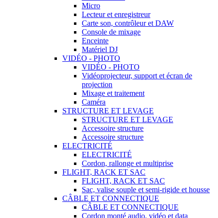
Micro
Lecteur et enregistreur
Carte son, contrôleur et DAW
Console de mixage
Enceinte
Matériel DJ
VIDÉO - PHOTO
VIDÉO - PHOTO
Vidéoprojecteur, support et écran de
projection
Mixage et traitement
Caméra
STRUCTURE ET LEVAGE
STRUCTURE ET LEVAGE
Accessoire structure
Accessoire structure
ELECTRICITÉ
ELECTRICITÉ
Cordon, rallonge et multiprise
FLIGHT, RACK ET SAC
FLIGHT, RACK ET SAC
Sac, valise souple et semi-rigide et housse
CÂBLE ET CONNECTIQUE
CÂBLE ET CONNECTIQUE
Cordon monté audio, vidéo et data