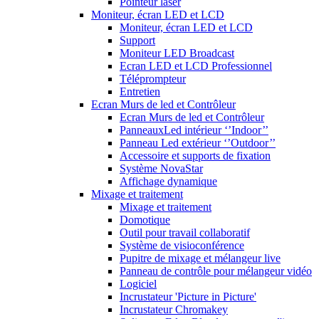
Pointeur laser
Moniteur, écran LED et LCD
Moniteur, écran LED et LCD
Support
Moniteur LED Broadcast
Ecran LED et LCD Professionnel
Téléprompteur
Entretien
Ecran Murs de led et Contrôleur
Ecran Murs de led et Contrôleur
PanneauxLed intérieur ‘’Indoor’’
Panneau Led extérieur ‘’Outdoor’’
Accessoire et supports de fixation
Système NovaStar
Affichage dynamique
Mixage et traitement
Mixage et traitement
Domotique
Outil pour travail collaboratif
Système de visioconférence
Pupitre de mixage et mélangeur live
Panneau de contrôle pour mélangeur vidéo
Logiciel
Incrustateur 'Picture in Picture'
Incrustateur Chromakey