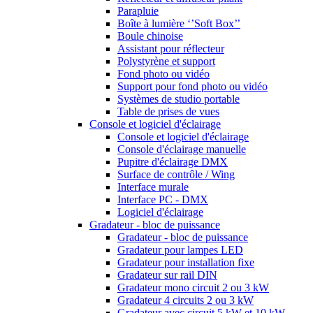
Parapluie
Boîte à lumière ‘’Soft Box’’
Boule chinoise
Assistant pour réflecteur
Polystyrène et support
Fond photo ou vidéo
Support pour fond photo ou vidéo
Systèmes de studio portable
Table de prises de vues
Console et logiciel d'éclairage
Console et logiciel d'éclairage
Console d'éclairage manuelle
Pupitre d'éclairage DMX
Surface de contrôle / Wing
Interface murale
Interface PC - DMX
Logiciel d'éclairage
Gradateur - bloc de puissance
Gradateur - bloc de puissance
Gradateur pour lampes LED
Gradateur pour installation fixe
Gradateur sur rail DIN
Gradateur mono circuit 2 ou 3 kW
Gradateur 4 circuits 2 ou 3 kW
Gradateur avec circuit 5 kW et 10 kW