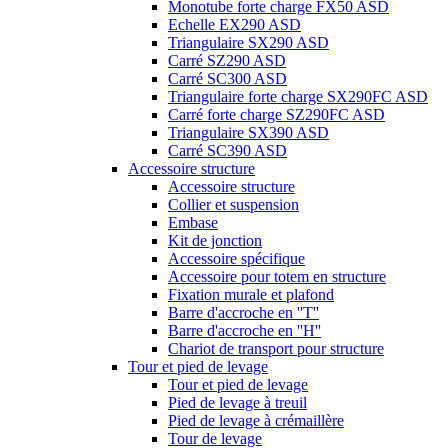
Monotube forte charge FX50 ASD
Echelle EX290 ASD
Triangulaire SX290 ASD
Carré SZ290 ASD
Carré SC300 ASD
Triangulaire forte charge SX290FC ASD
Carré forte charge SZ290FC ASD
Triangulaire SX390 ASD
Carré SC390 ASD
Accessoire structure
Accessoire structure
Collier et suspension
Embase
Kit de jonction
Accessoire spécifique
Accessoire pour totem en structure
Fixation murale et plafond
Barre d'accroche en ''T''
Barre d'accroche en ''H''
Chariot de transport pour structure
Tour et pied de levage
Tour et pied de levage
Pied de levage à treuil
Pied de levage à crémaillère
Tour de levage