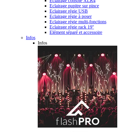
Eclairage console XLR4
Eclairage pupitre sur pince
Eclairage régie USB
Eclairage régie à poser
Eclairage régie multi-fonctions
Eclairage régie rack 19''
Elément séparé et accessoire
Infos
Infos