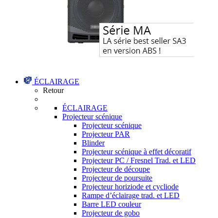
ÉCLAIRAGE
Retour
ÉCLAIRAGE
Projecteur scénique
Projecteur scénique
Projecteur PAR
Blinder
Projecteur scénique à effet décoratif
Projecteur PC / Fresnel Trad. et LED
Projecteur de découpe
Projecteur de poursuite
Projecteur horiziode et cycliode
Rampe d’éclairage trad. et LED
Barre LED couleur
Projecteur de gobo