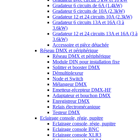
Gradateur 6 circuits de 6A (1.4kW)
Gradateur 6 circuits de 10A (2.3kW)
Gradateur 12 et 24 circuits 10A (2.3kW)
Gradateur 6 circuits 13A et 16A (3 à
3.6kW)
Gradateur 12 et 24 circuits 13A et 16A (3 à
3.6kW)
Accessoire et pièce détachée
Réseau DMX et périphérique
Réseau DMX et périphérique
Module DIN pour installation fixe
Splitter et booster DMX
Démultiplexeur
Node et Switch
Mélangeur DMX
Emetteur-récepteur DMX-HF
Adaptateur et bouchon DMX
Enregistreur DMX
Relais électromécanique
Testeur DMX
Eclairage console, régie, pupitre
Eclairage console, régie, pupitre
Eclairage console BNC
Eclairage console XLR3