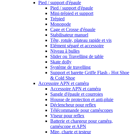
Pied / support d'épaule
Pied / support d'épaule
Mini-trépied et support
Trépied
Monopode
Cage et Crosse d'épaule
Stabilisateur manuel
Tête, rotule, plateau rapide et vis
Elément séparé et accessoire
Niveau à bulles
Slider ou Travelling de table
Skate dolly
Système de travelling
Support et barette Griffe Flash - Hot Shoe
& Cold Shoe
Accessoire APN et caméra
Accessoire APN et caméra
Sangle d'épaule et courroies
Housse de protection et anti-pluie
Déclencheur pour reflex
Télécommande pour caméscopes
Viseur pour reflex
Batterie et chargeur pour caméra,
caméscope et APN
Mire, charte et testeur