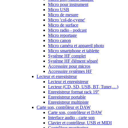
Micro pour instrument
Micro USB
Micro de mesure
Micro 'col-de-cygne'
Micro de surface
Micro radio - podcast
Micro reportage
Micro canon
Micro caméra et appareil photo
Micro smartphone et tablette
Système HF complet
Système HF élément séparé
Accessoire pour micros
Accessoire systèmes HF
Lecteur et enregistreur
Lecteur et enregistreur
Lecteur (CD, SD, USB, BT, Tuner,…)
Enregistreur format rack 19''
Enregistreur portable
Enregistreur multipiste
Carte son, contrôleur et DAW
Carte son, contrôleur et DAW
Interface audio - carte son
Clavier et contrôleur, USB et MIDI
Contrôleur monitoring