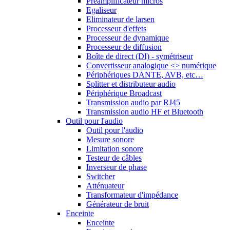
Préamplificateur micros
Egaliseur
Eliminateur de larsen
Processeur d'effets
Processeur de dynamique
Processeur de diffusion
Boîte de direct (DI) - symétriseur
Convertisseur analogique <> numérique
Périphériques DANTE, AVB, etc…
Splitter et distributeur audio
Périphérique Broadcast
Transmission audio par RJ45
Transmission audio HF et Bluetooth
Outil pour l'audio
Outil pour l'audio
Mesure sonore
Limitation sonore
Testeur de câbles
Inverseur de phase
Switcher
Atténuateur
Transformateur d'impédance
Générateur de bruit
Enceinte
Enceinte