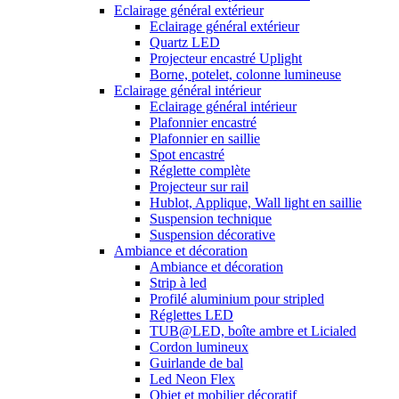
Eclairage général extérieur
Eclairage général extérieur
Quartz LED
Projecteur encastré Uplight
Borne, potelet, colonne lumineuse
Eclairage général intérieur
Eclairage général intérieur
Plafonnier encastré
Plafonnier en saillie
Spot encastré
Réglette complète
Projecteur sur rail
Hublot, Applique, Wall light en saillie
Suspension technique
Suspension décorative
Ambiance et décoration
Ambiance et décoration
Strip à led
Profilé aluminium pour stripled
Réglettes LED
TUB@LED, boîte ambre et Licialed
Cordon lumineux
Guirlande de bal
Led Neon Flex
Objet et mobilier décoratif