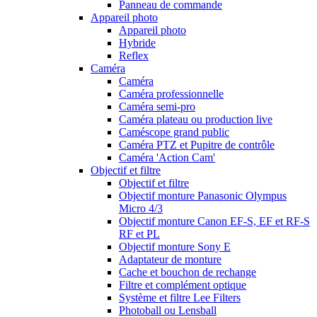
Panneau de commande
Appareil photo
Appareil photo
Hybride
Reflex
Caméra
Caméra
Caméra professionnelle
Caméra semi-pro
Caméra plateau ou production live
Caméscope grand public
Caméra PTZ et Pupitre de contrôle
Caméra 'Action Cam'
Objectif et filtre
Objectif et filtre
Objectif monture Panasonic Olympus
Micro 4/3
Objectif monture Canon EF-S, EF et RF-S
RF et PL
Objectif monture Sony E
Adaptateur de monture
Cache et bouchon de rechange
Filtre et complément optique
Système et filtre Lee Filters
Photoball ou Lensball