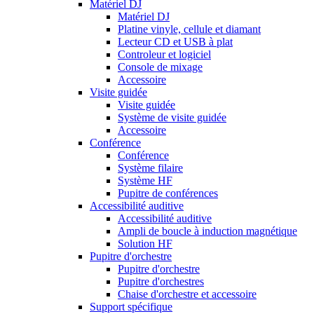
Matériel DJ
Matériel DJ
Platine vinyle, cellule et diamant
Lecteur CD et USB à plat
Controleur et logiciel
Console de mixage
Accessoire
Visite guidée
Visite guidée
Système de visite guidée
Accessoire
Conférence
Conférence
Système filaire
Système HF
Pupitre de conférences
Accessibilité auditive
Accessibilité auditive
Ampli de boucle à induction magnétique
Solution HF
Pupitre d'orchestre
Pupitre d'orchestre
Pupitre d'orchestres
Chaise d'orchestre et accessoire
Support spécifique