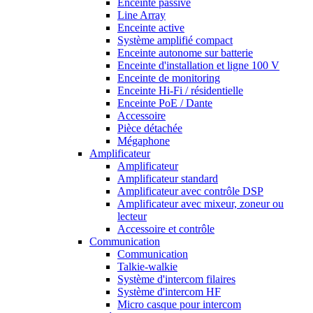
Enceinte passive
Line Array
Enceinte active
Système amplifié compact
Enceinte autonome sur batterie
Enceinte d'installation et ligne 100 V
Enceinte de monitoring
Enceinte Hi-Fi / résidentielle
Enceinte PoE / Dante
Accessoire
Pièce détachée
Mégaphone
Amplificateur
Amplificateur
Amplificateur standard
Amplificateur avec contrôle DSP
Amplificateur avec mixeur, zoneur ou
lecteur
Accessoire et contrôle
Communication
Communication
Talkie-walkie
Système d'intercom filaires
Système d'intercom HF
Micro casque pour intercom