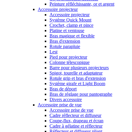
Peinture réfléchissante, or et argent
Accessoire projecteur
Accessoire projecteur
Système Quick Mount
Crochet, clamp et pince
Platine et ventouse
Bras magique et flexible
Bras d'extension
Rotule parapluie
Lest
Pied pour projecteur
Colonne télescopique
Barre pour plusieurs projecteurs
Spigot, tourelle et adaptateur
Rotule grip et bras d'extension
Système girafe et Light Boom
Bras de déport
Bras de réglage pour pantographe
Divers accessoire
Accessoire prise de vue
Accessoire prise de vue
Cadre réflecteur et diffuseur
Coupe-flux, drapeau et écran
Cadre à gélatine et réflecteur
Réflecteur et diffuseur pliant