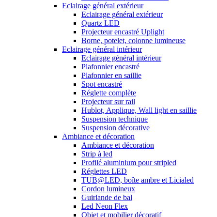
Eclairage général extérieur
Eclairage général extérieur
Quartz LED
Projecteur encastré Uplight
Borne, potelet, colonne lumineuse
Eclairage général intérieur
Eclairage général intérieur
Plafonnier encastré
Plafonnier en saillie
Spot encastré
Réglette complète
Projecteur sur rail
Hublot, Applique, Wall light en saillie
Suspension technique
Suspension décorative
Ambiance et décoration
Ambiance et décoration
Strip à led
Profilé aluminium pour stripled
Réglettes LED
TUB@LED, boîte ambre et Licialed
Cordon lumineux
Guirlande de bal
Led Neon Flex
Objet et mobilier décoratif