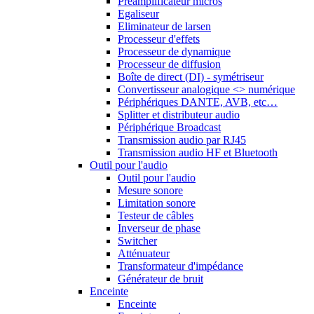
Préamplificateur micros
Egaliseur
Eliminateur de larsen
Processeur d'effets
Processeur de dynamique
Processeur de diffusion
Boîte de direct (DI) - symétriseur
Convertisseur analogique <> numérique
Périphériques DANTE, AVB, etc…
Splitter et distributeur audio
Périphérique Broadcast
Transmission audio par RJ45
Transmission audio HF et Bluetooth
Outil pour l'audio
Outil pour l'audio
Mesure sonore
Limitation sonore
Testeur de câbles
Inverseur de phase
Switcher
Atténuateur
Transformateur d'impédance
Générateur de bruit
Enceinte
Enceinte