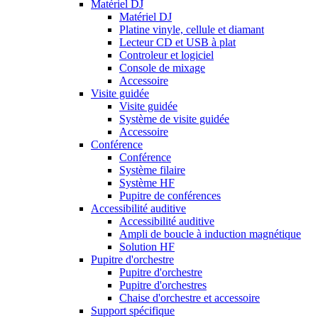
Matériel DJ
Matériel DJ
Platine vinyle, cellule et diamant
Lecteur CD et USB à plat
Controleur et logiciel
Console de mixage
Accessoire
Visite guidée
Visite guidée
Système de visite guidée
Accessoire
Conférence
Conférence
Système filaire
Système HF
Pupitre de conférences
Accessibilité auditive
Accessibilité auditive
Ampli de boucle à induction magnétique
Solution HF
Pupitre d'orchestre
Pupitre d'orchestre
Pupitre d'orchestres
Chaise d'orchestre et accessoire
Support spécifique