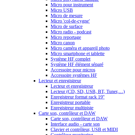
Micro pour instrument
Micro USB
Micro de mesure
Micro 'col-de-cygne'
Micro de surface
Micro radio - podcast
Micro reportage
Micro canon
Micro caméra et appareil photo
Micro smartphone et tablette
Système HF complet
Système HF élément séparé
Accessoire pour micros
Accessoire systèmes HF
Lecteur et enregistreur
Lecteur et enregistreur
Lecteur (CD, SD, USB, BT, Tuner,…)
Enregistreur format rack 19''
Enregistreur portable
Enregistreur multipiste
Carte son, contrôleur et DAW
Carte son, contrôleur et DAW
Interface audio - carte son
Clavier et contrôleur, USB et MIDI
Contrôleur monitoring