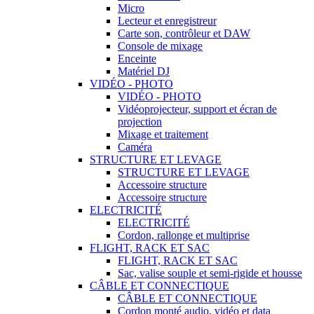
Micro
Lecteur et enregistreur
Carte son, contrôleur et DAW
Console de mixage
Enceinte
Matériel DJ
VIDÉO - PHOTO
VIDÉO - PHOTO
Vidéoprojecteur, support et écran de
projection
Mixage et traitement
Caméra
STRUCTURE ET LEVAGE
STRUCTURE ET LEVAGE
Accessoire structure
Accessoire structure
ELECTRICITÉ
ELECTRICITÉ
Cordon, rallonge et multiprise
FLIGHT, RACK ET SAC
FLIGHT, RACK ET SAC
Sac, valise souple et semi-rigide et housse
CÂBLE ET CONNECTIQUE
CÂBLE ET CONNECTIQUE
Cordon monté audio, vidéo et data