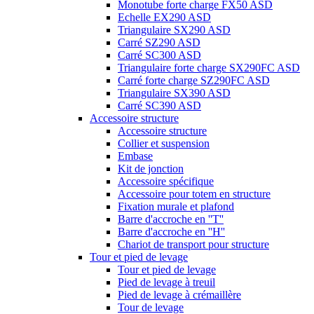
Monotube forte charge FX50 ASD
Echelle EX290 ASD
Triangulaire SX290 ASD
Carré SZ290 ASD
Carré SC300 ASD
Triangulaire forte charge SX290FC ASD
Carré forte charge SZ290FC ASD
Triangulaire SX390 ASD
Carré SC390 ASD
Accessoire structure
Accessoire structure
Collier et suspension
Embase
Kit de jonction
Accessoire spécifique
Accessoire pour totem en structure
Fixation murale et plafond
Barre d'accroche en ''T''
Barre d'accroche en ''H''
Chariot de transport pour structure
Tour et pied de levage
Tour et pied de levage
Pied de levage à treuil
Pied de levage à crémaillère
Tour de levage