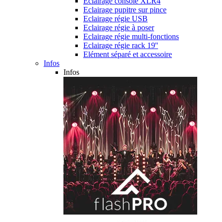
Eclairage console XLR4
Eclairage pupitre sur pince
Eclairage régie USB
Eclairage régie à poser
Eclairage régie multi-fonctions
Eclairage régie rack 19''
Elément séparé et accessoire
Infos
Infos