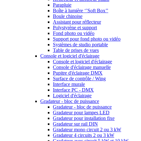
Parapluie
Boîte à lumière ‘’Soft Box’’
Boule chinoise
Assistant pour réflecteur
Polystyrène et support
Fond photo ou vidéo
Support pour fond photo ou vidéo
Systèmes de studio portable
Table de prises de vues
Console et logiciel d'éclairage
Console et logiciel d'éclairage
Console d'éclairage manuelle
Pupitre d'éclairage DMX
Surface de contrôle / Wing
Interface murale
Interface PC - DMX
Logiciel d'éclairage
Gradateur - bloc de puissance
Gradateur - bloc de puissance
Gradateur pour lampes LED
Gradateur pour installation fixe
Gradateur sur rail DIN
Gradateur mono circuit 2 ou 3 kW
Gradateur 4 circuits 2 ou 3 kW
Gradateur avec circuit 5 kW et 10 kW