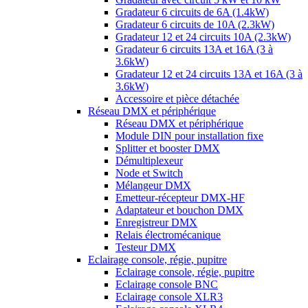
Gradateur 6 circuits de 6A (1.4kW)
Gradateur 6 circuits de 10A (2.3kW)
Gradateur 12 et 24 circuits 10A (2.3kW)
Gradateur 6 circuits 13A et 16A (3 à
3.6kW)
Gradateur 12 et 24 circuits 13A et 16A (3 à
3.6kW)
Accessoire et pièce détachée
Réseau DMX et périphérique
Réseau DMX et périphérique
Module DIN pour installation fixe
Splitter et booster DMX
Démultiplexeur
Node et Switch
Mélangeur DMX
Emetteur-récepteur DMX-HF
Adaptateur et bouchon DMX
Enregistreur DMX
Relais électromécanique
Testeur DMX
Eclairage console, régie, pupitre
Eclairage console, régie, pupitre
Eclairage console BNC
Eclairage console XLR3