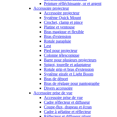
Peinture réfléchissante, or et argent
Accessoire projecteur
Accessoire projecteur
Système Quick Mount
Crochet, clamp et pince
Platine et ventouse
Bras magique et flexible
Bras d'extension
Rotule parapluie
Lest
Pied pour projecteur
Colonne télescopique
Barre pour plusieurs projecteurs
Spigot, tourelle et adaptateur
Rotule grip et bras d'extension
Système girafe et Light Boom
Bras de déport
Bras de réglage pour pantographe
Divers accessoire
Accessoire prise de vue
Accessoire prise de vue
Cadre réflecteur et diffuseur
Coupe-flux, drapeau et écran
Cadre à gélatine et réflecteur
Réflecteur et diffuseur pliant