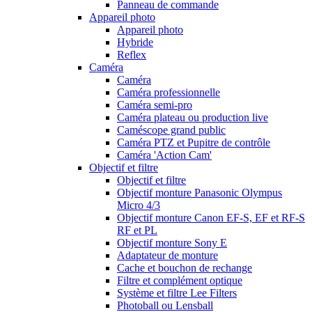
Panneau de commande
Appareil photo
Appareil photo
Hybride
Reflex
Caméra
Caméra
Caméra professionnelle
Caméra semi-pro
Caméra plateau ou production live
Caméscope grand public
Caméra PTZ et Pupitre de contrôle
Caméra 'Action Cam'
Objectif et filtre
Objectif et filtre
Objectif monture Panasonic Olympus
Micro 4/3
Objectif monture Canon EF-S, EF et RF-S
RF et PL
Objectif monture Sony E
Adaptateur de monture
Cache et bouchon de rechange
Filtre et complément optique
Système et filtre Lee Filters
Photoball ou Lensball