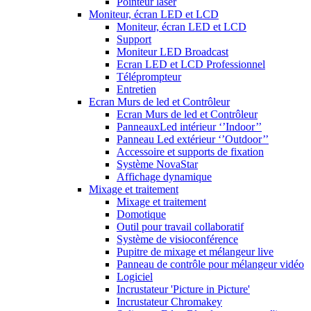
Pointeur laser
Moniteur, écran LED et LCD
Moniteur, écran LED et LCD
Support
Moniteur LED Broadcast
Ecran LED et LCD Professionnel
Téléprompteur
Entretien
Ecran Murs de led et Contrôleur
Ecran Murs de led et Contrôleur
PanneauxLed intérieur ‘’Indoor’’
Panneau Led extérieur ‘’Outdoor’’
Accessoire et supports de fixation
Système NovaStar
Affichage dynamique
Mixage et traitement
Mixage et traitement
Domotique
Outil pour travail collaboratif
Système de visioconférence
Pupitre de mixage et mélangeur live
Panneau de contrôle pour mélangeur vidéo
Logiciel
Incrustateur 'Picture in Picture'
Incrustateur Chromakey