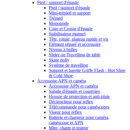
Pied / support d'épaule
Pied / support d'épaule
Mini-trépied et support
Trépied
Monopode
Cage et Crosse d'épaule
Stabilisateur manuel
Tête, rotule, plateau rapide et vis
Elément séparé et accessoire
Niveau à bulles
Slider ou Travelling de table
Skate dolly
Système de travelling
Support et barette Griffe Flash - Hot Shoe
& Cold Shoe
Accessoire APN et caméra
Accessoire APN et caméra
Sangle d'épaule et courroies
Housse de protection et anti-pluie
Déclencheur pour reflex
Télécommande pour caméscopes
Viseur pour reflex
Batterie et chargeur pour caméra,
caméscope et APN
Mire, charte et testeur