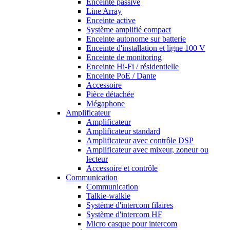
Enceinte passive
Line Array
Enceinte active
Système amplifié compact
Enceinte autonome sur batterie
Enceinte d'installation et ligne 100 V
Enceinte de monitoring
Enceinte Hi-Fi / résidentielle
Enceinte PoE / Dante
Accessoire
Pièce détachée
Mégaphone
Amplificateur
Amplificateur
Amplificateur standard
Amplificateur avec contrôle DSP
Amplificateur avec mixeur, zoneur ou
lecteur
Accessoire et contrôle
Communication
Communication
Talkie-walkie
Système d'intercom filaires
Système d'intercom HF
Micro casque pour intercom