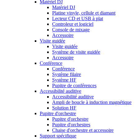
Matériel DJ
Matériel DJ
Platine vinyle, cellule et diamant
Lecteur CD et USB à plat
Controleur et logiciel
Console de mixage
Accessoire
Visite guidée
Visite guidée
Système de visite guidée
Accessoire
Conférence
Conférence
Système filaire
Système HF
Pupitre de conférences
Accessibilité auditive
Accessibilité auditive
Ampli de boucle à induction magnétique
Solution HF
Pupitre d'orchestre
Pupitre d'orchestre
Pupitre d'orchestres
Chaise d'orchestre et accessoire
Support spécifique