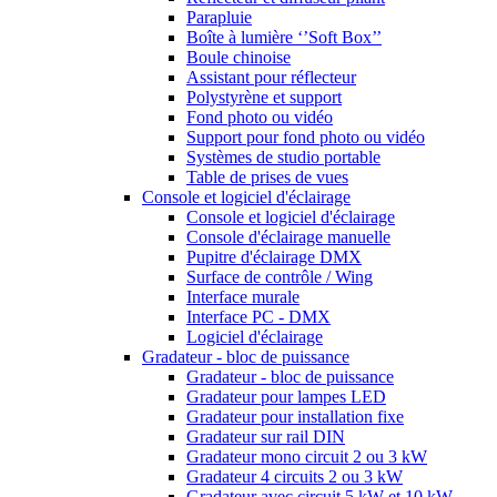
Parapluie
Boîte à lumière ‘’Soft Box’’
Boule chinoise
Assistant pour réflecteur
Polystyrène et support
Fond photo ou vidéo
Support pour fond photo ou vidéo
Systèmes de studio portable
Table de prises de vues
Console et logiciel d'éclairage
Console et logiciel d'éclairage
Console d'éclairage manuelle
Pupitre d'éclairage DMX
Surface de contrôle / Wing
Interface murale
Interface PC - DMX
Logiciel d'éclairage
Gradateur - bloc de puissance
Gradateur - bloc de puissance
Gradateur pour lampes LED
Gradateur pour installation fixe
Gradateur sur rail DIN
Gradateur mono circuit 2 ou 3 kW
Gradateur 4 circuits 2 ou 3 kW
Gradateur avec circuit 5 kW et 10 kW