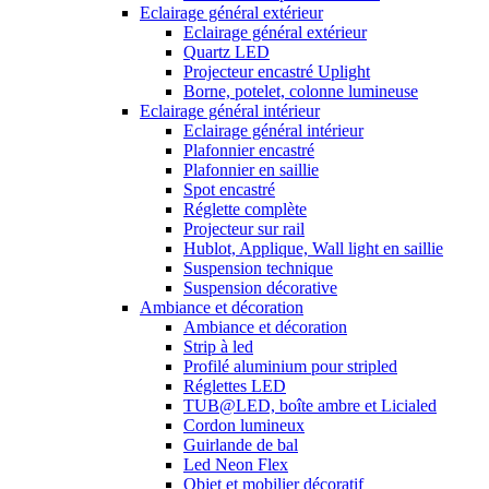
Eclairage général extérieur
Eclairage général extérieur
Quartz LED
Projecteur encastré Uplight
Borne, potelet, colonne lumineuse
Eclairage général intérieur
Eclairage général intérieur
Plafonnier encastré
Plafonnier en saillie
Spot encastré
Réglette complète
Projecteur sur rail
Hublot, Applique, Wall light en saillie
Suspension technique
Suspension décorative
Ambiance et décoration
Ambiance et décoration
Strip à led
Profilé aluminium pour stripled
Réglettes LED
TUB@LED, boîte ambre et Licialed
Cordon lumineux
Guirlande de bal
Led Neon Flex
Objet et mobilier décoratif