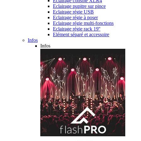
Eclairage console XLR4
Eclairage pupitre sur pince
Eclairage régie USB
Eclairage régie à poser
Eclairage régie multi-fonctions
Eclairage régie rack 19''
Elément séparé et accessoire
Infos
Infos