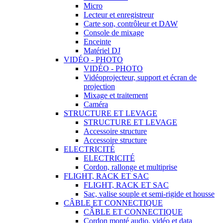
Micro
Lecteur et enregistreur
Carte son, contrôleur et DAW
Console de mixage
Enceinte
Matériel DJ
VIDÉO - PHOTO
VIDÉO - PHOTO
Vidéoprojecteur, support et écran de
projection
Mixage et traitement
Caméra
STRUCTURE ET LEVAGE
STRUCTURE ET LEVAGE
Accessoire structure
Accessoire structure
ELECTRICITÉ
ELECTRICITÉ
Cordon, rallonge et multiprise
FLIGHT, RACK ET SAC
FLIGHT, RACK ET SAC
Sac, valise souple et semi-rigide et housse
CÂBLE ET CONNECTIQUE
CÂBLE ET CONNECTIQUE
Cordon monté audio, vidéo et data