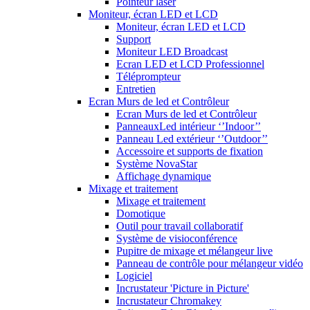
Pointeur laser
Moniteur, écran LED et LCD
Moniteur, écran LED et LCD
Support
Moniteur LED Broadcast
Ecran LED et LCD Professionnel
Téléprompteur
Entretien
Ecran Murs de led et Contrôleur
Ecran Murs de led et Contrôleur
PanneauxLed intérieur ‘’Indoor’’
Panneau Led extérieur ‘’Outdoor’’
Accessoire et supports de fixation
Système NovaStar
Affichage dynamique
Mixage et traitement
Mixage et traitement
Domotique
Outil pour travail collaboratif
Système de visioconférence
Pupitre de mixage et mélangeur live
Panneau de contrôle pour mélangeur vidéo
Logiciel
Incrustateur 'Picture in Picture'
Incrustateur Chromakey