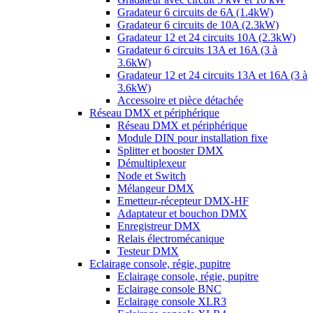
Gradateur 6 circuits de 6A (1.4kW)
Gradateur 6 circuits de 10A (2.3kW)
Gradateur 12 et 24 circuits 10A (2.3kW)
Gradateur 6 circuits 13A et 16A (3 à
3.6kW)
Gradateur 12 et 24 circuits 13A et 16A (3 à
3.6kW)
Accessoire et pièce détachée
Réseau DMX et périphérique
Réseau DMX et périphérique
Module DIN pour installation fixe
Splitter et booster DMX
Démultiplexeur
Node et Switch
Mélangeur DMX
Emetteur-récepteur DMX-HF
Adaptateur et bouchon DMX
Enregistreur DMX
Relais électromécanique
Testeur DMX
Eclairage console, régie, pupitre
Eclairage console, régie, pupitre
Eclairage console BNC
Eclairage console XLR3