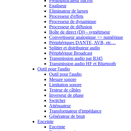
Préamplificateur micros
Egaliseur
Eliminateur de larsen
Processeur d'effets
Processeur de dynamique
Processeur de diffusion
Boîte de direct (DI) - symétriseur
Convertisseur analogique <> numérique
Périphériques DANTE, AVB, etc…
Splitter et distributeur audio
Périphérique Broadcast
Transmission audio par RJ45
Transmission audio HF et Bluetooth
Outil pour l'audio
Outil pour l'audio
Mesure sonore
Limitation sonore
Testeur de câbles
Inverseur de phase
Switcher
Atténuateur
Transformateur d'impédance
Générateur de bruit
Enceinte
Enceinte