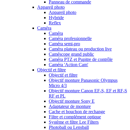
Panneau de commande
Appareil photo
Appareil photo
Hybride
Reflex
Caméra
Caméra
Caméra professionnelle
Caméra semi-pro
Caméra plateau ou production live
Caméscope grand public
Caméra PTZ et Pupitre de contrôle
Caméra 'Action Cam'
Objectif et filtre
Objectif et filtre
Objectif monture Panasonic Olympus
Micro 4/3
Objectif monture Canon EF-S, EF et RF-S
RF et PL
Objectif monture Sony E
Adaptateur de monture
Cache et bouchon de rechange
Filtre et complément optique
Système et filtre Lee Filters
Photoball ou Lensball