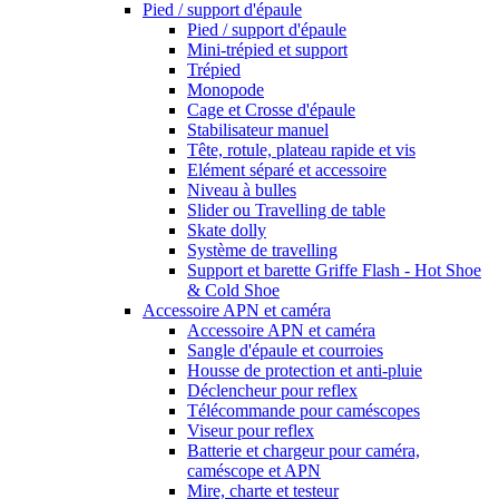
Pied / support d'épaule
Pied / support d'épaule
Mini-trépied et support
Trépied
Monopode
Cage et Crosse d'épaule
Stabilisateur manuel
Tête, rotule, plateau rapide et vis
Elément séparé et accessoire
Niveau à bulles
Slider ou Travelling de table
Skate dolly
Système de travelling
Support et barette Griffe Flash - Hot Shoe
& Cold Shoe
Accessoire APN et caméra
Accessoire APN et caméra
Sangle d'épaule et courroies
Housse de protection et anti-pluie
Déclencheur pour reflex
Télécommande pour caméscopes
Viseur pour reflex
Batterie et chargeur pour caméra,
caméscope et APN
Mire, charte et testeur