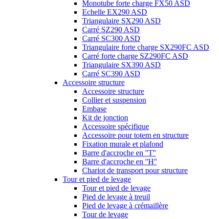
Monotube forte charge FX50 ASD
Echelle EX290 ASD
Triangulaire SX290 ASD
Carré SZ290 ASD
Carré SC300 ASD
Triangulaire forte charge SX290FC ASD
Carré forte charge SZ290FC ASD
Triangulaire SX390 ASD
Carré SC390 ASD
Accessoire structure
Accessoire structure
Collier et suspension
Embase
Kit de jonction
Accessoire spécifique
Accessoire pour totem en structure
Fixation murale et plafond
Barre d'accroche en ''T''
Barre d'accroche en ''H''
Chariot de transport pour structure
Tour et pied de levage
Tour et pied de levage
Pied de levage à treuil
Pied de levage à crémaillère
Tour de levage