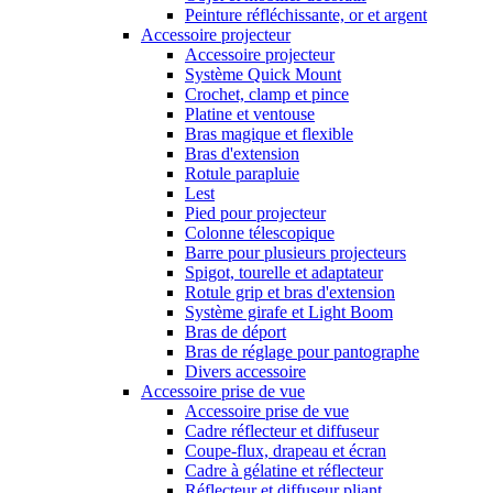
Peinture réfléchissante, or et argent
Accessoire projecteur
Accessoire projecteur
Système Quick Mount
Crochet, clamp et pince
Platine et ventouse
Bras magique et flexible
Bras d'extension
Rotule parapluie
Lest
Pied pour projecteur
Colonne télescopique
Barre pour plusieurs projecteurs
Spigot, tourelle et adaptateur
Rotule grip et bras d'extension
Système girafe et Light Boom
Bras de déport
Bras de réglage pour pantographe
Divers accessoire
Accessoire prise de vue
Accessoire prise de vue
Cadre réflecteur et diffuseur
Coupe-flux, drapeau et écran
Cadre à gélatine et réflecteur
Réflecteur et diffuseur pliant