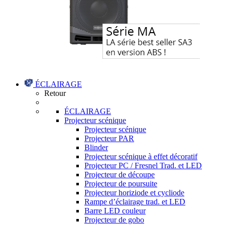
ÉCLAIRAGE
Retour
ÉCLAIRAGE
Projecteur scénique
Projecteur scénique
Projecteur PAR
Blinder
Projecteur scénique à effet décoratif
Projecteur PC / Fresnel Trad. et LED
Projecteur de découpe
Projecteur de poursuite
Projecteur horiziode et cycliode
Rampe d’éclairage trad. et LED
Barre LED couleur
Projecteur de gobo