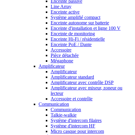
Enceinte passive
Line Array
Enceinte active
Système amplifié compact
Enceinte autonome sur batterie
Enceinte d'installation et ligne 100 V
Enceinte de monitoring
Enceinte Hi-Fi / résidentielle
Enceinte PoE / Dante
Accessoire
Pièce détachée
Mégaphone
Amplificateur
Amplificateur
Amplificateur standard
Amplificateur avec contrôle DSP
Amplificateur avec mixeur, zoneur ou
lecteur
Accessoire et contrôle
Communication
Communication
Talkie-walkie
Système d'intercom filaires
Système d'intercom HF
Micro casque pour intercom