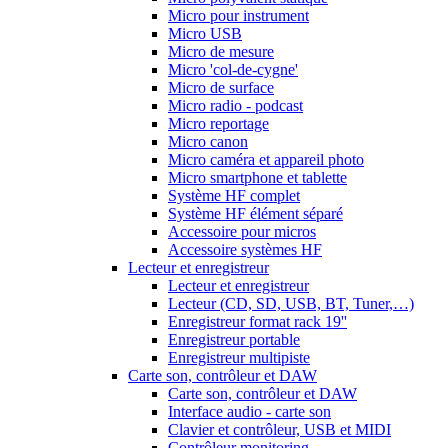
Micro pour instrument
Micro USB
Micro de mesure
Micro 'col-de-cygne'
Micro de surface
Micro radio - podcast
Micro reportage
Micro canon
Micro caméra et appareil photo
Micro smartphone et tablette
Système HF complet
Système HF élément séparé
Accessoire pour micros
Accessoire systèmes HF
Lecteur et enregistreur
Lecteur et enregistreur
Lecteur (CD, SD, USB, BT, Tuner,…)
Enregistreur format rack 19''
Enregistreur portable
Enregistreur multipiste
Carte son, contrôleur et DAW
Carte son, contrôleur et DAW
Interface audio - carte son
Clavier et contrôleur, USB et MIDI
Contrôleur monitoring