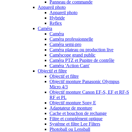
Panneau de commande
Appareil photo
Appareil photo
Hybride
Reflex
Caméra
Caméra
Caméra professionnelle
Caméra semi-pro
Caméra plateau ou production live
Caméscope grand public
Caméra PTZ et Pupitre de contrôle
Caméra 'Action Cam'
Objectif et filtre
Objectif et filtre
Objectif monture Panasonic Olympus
Micro 4/3
Objectif monture Canon EF-S, EF et RF-S
RF et PL
Objectif monture Sony E
Adaptateur de monture
Cache et bouchon de rechange
Filtre et complément optique
Système et filtre Lee Filters
Photoball ou Lensball