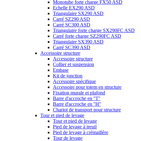
Monotube forte charge FX50 ASD
Echelle EX290 ASD
Triangulaire SX290 ASD
Carré SZ290 ASD
Carré SC300 ASD
Triangulaire forte charge SX290FC ASD
Carré forte charge SZ290FC ASD
Triangulaire SX390 ASD
Carré SC390 ASD
Accessoire structure
Accessoire structure
Collier et suspension
Embase
Kit de jonction
Accessoire spécifique
Accessoire pour totem en structure
Fixation murale et plafond
Barre d'accroche en ''T''
Barre d'accroche en ''H''
Chariot de transport pour structure
Tour et pied de levage
Tour et pied de levage
Pied de levage à treuil
Pied de levage à crémaillère
Tour de levage