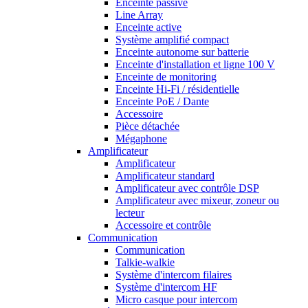
Enceinte passive
Line Array
Enceinte active
Système amplifié compact
Enceinte autonome sur batterie
Enceinte d'installation et ligne 100 V
Enceinte de monitoring
Enceinte Hi-Fi / résidentielle
Enceinte PoE / Dante
Accessoire
Pièce détachée
Mégaphone
Amplificateur
Amplificateur
Amplificateur standard
Amplificateur avec contrôle DSP
Amplificateur avec mixeur, zoneur ou
lecteur
Accessoire et contrôle
Communication
Communication
Talkie-walkie
Système d'intercom filaires
Système d'intercom HF
Micro casque pour intercom