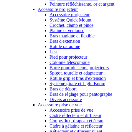
Peinture réfléchissante, or et argent
Accessoire projecteur
Accessoire projecteur
Système Quick Mount
Crochet, clamp et pince
Platine et ventouse
Bras magique et flexible
Bras d'extension
Rotule parapluie
Lest
Pied pour projecteur
Colonne télescopique
Barre pour plusieurs projecteurs
Spigot, tourelle et adaptateur
Rotule grip et bras d'extension
Système girafe et Light Boom
Bras de déport
Bras de réglage pour pantographe
Divers accessoire
Accessoire prise de vue
Accessoire prise de vue
Cadre réflecteur et diffuseur
Coupe-flux, drapeau et écran
Cadre à gélatine et réflecteur
Réflecteur et diffuseur pliant