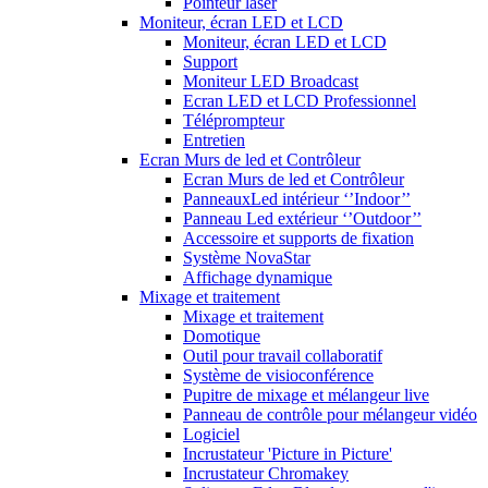
Pointeur laser
Moniteur, écran LED et LCD
Moniteur, écran LED et LCD
Support
Moniteur LED Broadcast
Ecran LED et LCD Professionnel
Téléprompteur
Entretien
Ecran Murs de led et Contrôleur
Ecran Murs de led et Contrôleur
PanneauxLed intérieur ‘’Indoor’’
Panneau Led extérieur ‘’Outdoor’’
Accessoire et supports de fixation
Système NovaStar
Affichage dynamique
Mixage et traitement
Mixage et traitement
Domotique
Outil pour travail collaboratif
Système de visioconférence
Pupitre de mixage et mélangeur live
Panneau de contrôle pour mélangeur vidéo
Logiciel
Incrustateur 'Picture in Picture'
Incrustateur Chromakey