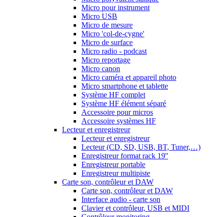
Micro pour instrument
Micro USB
Micro de mesure
Micro 'col-de-cygne'
Micro de surface
Micro radio - podcast
Micro reportage
Micro canon
Micro caméra et appareil photo
Micro smartphone et tablette
Système HF complet
Système HF élément séparé
Accessoire pour micros
Accessoire systèmes HF
Lecteur et enregistreur
Lecteur et enregistreur
Lecteur (CD, SD, USB, BT, Tuner,…)
Enregistreur format rack 19''
Enregistreur portable
Enregistreur multipiste
Carte son, contrôleur et DAW
Carte son, contrôleur et DAW
Interface audio - carte son
Clavier et contrôleur, USB et MIDI
Contrôleur monitoring