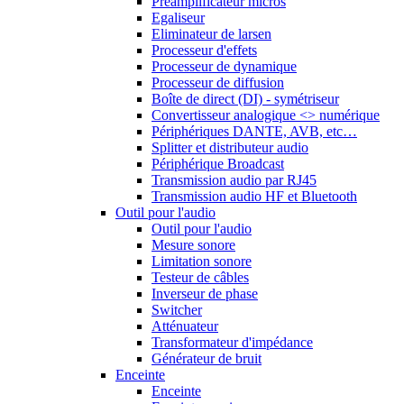
Préamplificateur micros
Egaliseur
Eliminateur de larsen
Processeur d'effets
Processeur de dynamique
Processeur de diffusion
Boîte de direct (DI) - symétriseur
Convertisseur analogique <> numérique
Périphériques DANTE, AVB, etc…
Splitter et distributeur audio
Périphérique Broadcast
Transmission audio par RJ45
Transmission audio HF et Bluetooth
Outil pour l'audio
Outil pour l'audio
Mesure sonore
Limitation sonore
Testeur de câbles
Inverseur de phase
Switcher
Atténuateur
Transformateur d'impédance
Générateur de bruit
Enceinte
Enceinte