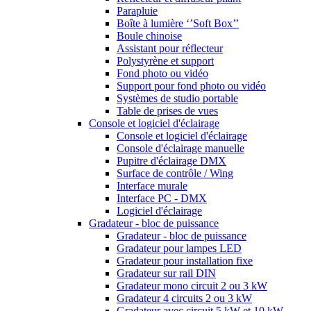
Parapluie
Boîte à lumière ‘’Soft Box’’
Boule chinoise
Assistant pour réflecteur
Polystyrène et support
Fond photo ou vidéo
Support pour fond photo ou vidéo
Systèmes de studio portable
Table de prises de vues
Console et logiciel d'éclairage
Console et logiciel d'éclairage
Console d'éclairage manuelle
Pupitre d'éclairage DMX
Surface de contrôle / Wing
Interface murale
Interface PC - DMX
Logiciel d'éclairage
Gradateur - bloc de puissance
Gradateur - bloc de puissance
Gradateur pour lampes LED
Gradateur pour installation fixe
Gradateur sur rail DIN
Gradateur mono circuit 2 ou 3 kW
Gradateur 4 circuits 2 ou 3 kW
Gradateur avec circuit 5 kW et 10 kW