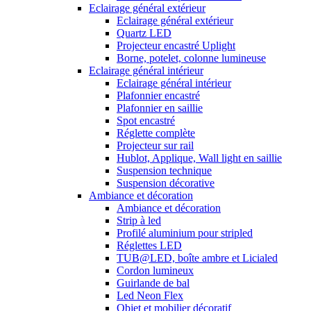
Eclairage général extérieur
Eclairage général extérieur
Quartz LED
Projecteur encastré Uplight
Borne, potelet, colonne lumineuse
Eclairage général intérieur
Eclairage général intérieur
Plafonnier encastré
Plafonnier en saillie
Spot encastré
Réglette complète
Projecteur sur rail
Hublot, Applique, Wall light en saillie
Suspension technique
Suspension décorative
Ambiance et décoration
Ambiance et décoration
Strip à led
Profilé aluminium pour stripled
Réglettes LED
TUB@LED, boîte ambre et Licialed
Cordon lumineux
Guirlande de bal
Led Neon Flex
Objet et mobilier décoratif