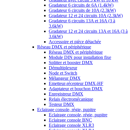
Gradateur 6 circuits de 6A (1.4kW)
Gradateur 6 circuits de 10A (2.3kW)
Gradateur 12 et 24 circuits 10A (2.3kW)
Gradateur 6 circuits 13A et 16A (3 à
3.6kW)
Gradateur 12 et 24 circuits 13A et 16A (3 à
3.6kW)
Accessoire et pièce détachée
Réseau DMX et périphérique
Réseau DMX et périphérique
Module DIN pour installation fixe
Splitter et booster DMX
Démultiplexeur
Node et Switch
Mélangeur DMX
Emetteur-récepteur DMX-HF
Adaptateur et bouchon DMX
Enregistreur DMX
Relais électromécanique
Testeur DMX
Eclairage console, régie, pupitre
Eclairage console, régie, pupitre
Eclairage console BNC
Eclairage console XLR3