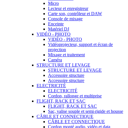
Micro
Lecteur et enregistreur
Carte son, contrôleur et DAW
Console de mixage
Enceinte
Matériel DJ
VIDÉO - PHOTO
VIDÉO - PHOTO
Vidéoprojecteur, support et écran de
projection
Mixage et traitement
Caméra
STRUCTURE ET LEVAGE
STRUCTURE ET LEVAGE
Accessoire structure
Accessoire structure
ELECTRICITÉ
ELECTRICITÉ
Cordon, rallonge et multiprise
FLIGHT, RACK ET SAC
FLIGHT, RACK ET SAC
Sac, valise souple et semi-rigide et housse
CÂBLE ET CONNECTIQUE
CÂBLE ET CONNECTIQUE
Cordon monté audio, vidéo et data