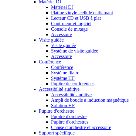
Matériel DJ
Matériel DJ
Platine vinyle, cellule et diamant
Lecteur CD et USB à plat
Controleur et logiciel
Console de mixage
Accessoire
Visite guidée
Visite guidée
Système de visite guidée
Accessoire
Conférence
Conférence
Système filaire
Système HF
Pupitre de conférences
Accessibilité auditive
Accessibilité auditive
Ampli de boucle à induction magnétique
Solution HF
Pupitre d'orchestre
Pupitre d'orchestre
Pupitre d'orchestres
Chaise d'orchestre et accessoire
Support spécifique