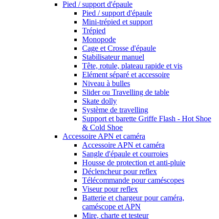
Pied / support d'épaule
Pied / support d'épaule
Mini-trépied et support
Trépied
Monopode
Cage et Crosse d'épaule
Stabilisateur manuel
Tête, rotule, plateau rapide et vis
Elément séparé et accessoire
Niveau à bulles
Slider ou Travelling de table
Skate dolly
Système de travelling
Support et barette Griffe Flash - Hot Shoe
& Cold Shoe
Accessoire APN et caméra
Accessoire APN et caméra
Sangle d'épaule et courroies
Housse de protection et anti-pluie
Déclencheur pour reflex
Télécommande pour caméscopes
Viseur pour reflex
Batterie et chargeur pour caméra,
caméscope et APN
Mire, charte et testeur