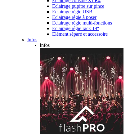
Eclairage console XLR4
Eclairage pupitre sur pince
Eclairage régie USB
Eclairage régie à poser
Eclairage régie multi-fonctions
Eclairage régie rack 19''
Elément séparé et accessoire
Infos
Infos