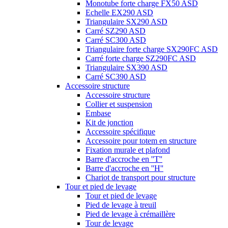
Monotube forte charge FX50 ASD
Echelle EX290 ASD
Triangulaire SX290 ASD
Carré SZ290 ASD
Carré SC300 ASD
Triangulaire forte charge SX290FC ASD
Carré forte charge SZ290FC ASD
Triangulaire SX390 ASD
Carré SC390 ASD
Accessoire structure
Accessoire structure
Collier et suspension
Embase
Kit de jonction
Accessoire spécifique
Accessoire pour totem en structure
Fixation murale et plafond
Barre d'accroche en ''T''
Barre d'accroche en ''H''
Chariot de transport pour structure
Tour et pied de levage
Tour et pied de levage
Pied de levage à treuil
Pied de levage à crémaillère
Tour de levage