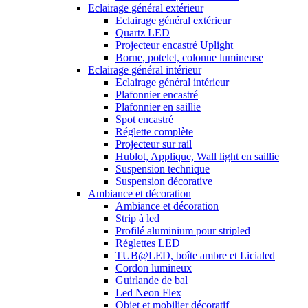
Eclairage général extérieur
Eclairage général extérieur
Quartz LED
Projecteur encastré Uplight
Borne, potelet, colonne lumineuse
Eclairage général intérieur
Eclairage général intérieur
Plafonnier encastré
Plafonnier en saillie
Spot encastré
Réglette complète
Projecteur sur rail
Hublot, Applique, Wall light en saillie
Suspension technique
Suspension décorative
Ambiance et décoration
Ambiance et décoration
Strip à led
Profilé aluminium pour stripled
Réglettes LED
TUB@LED, boîte ambre et Licialed
Cordon lumineux
Guirlande de bal
Led Neon Flex
Objet et mobilier décoratif