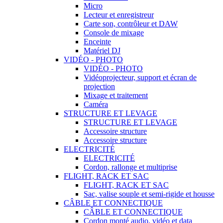
Micro
Lecteur et enregistreur
Carte son, contrôleur et DAW
Console de mixage
Enceinte
Matériel DJ
VIDÉO - PHOTO
VIDÉO - PHOTO
Vidéoprojecteur, support et écran de
projection
Mixage et traitement
Caméra
STRUCTURE ET LEVAGE
STRUCTURE ET LEVAGE
Accessoire structure
Accessoire structure
ELECTRICITÉ
ELECTRICITÉ
Cordon, rallonge et multiprise
FLIGHT, RACK ET SAC
FLIGHT, RACK ET SAC
Sac, valise souple et semi-rigide et housse
CÂBLE ET CONNECTIQUE
CÂBLE ET CONNECTIQUE
Cordon monté audio, vidéo et data