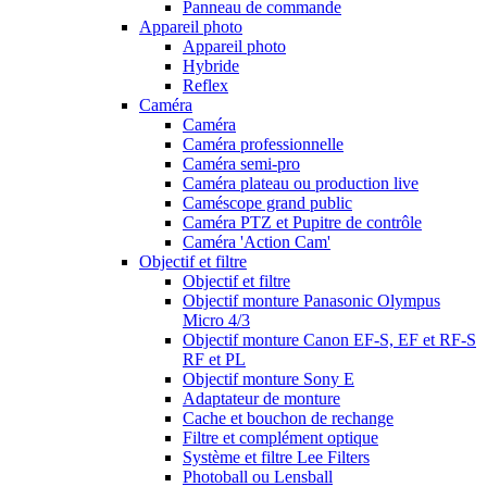
Panneau de commande
Appareil photo
Appareil photo
Hybride
Reflex
Caméra
Caméra
Caméra professionnelle
Caméra semi-pro
Caméra plateau ou production live
Caméscope grand public
Caméra PTZ et Pupitre de contrôle
Caméra 'Action Cam'
Objectif et filtre
Objectif et filtre
Objectif monture Panasonic Olympus
Micro 4/3
Objectif monture Canon EF-S, EF et RF-S
RF et PL
Objectif monture Sony E
Adaptateur de monture
Cache et bouchon de rechange
Filtre et complément optique
Système et filtre Lee Filters
Photoball ou Lensball