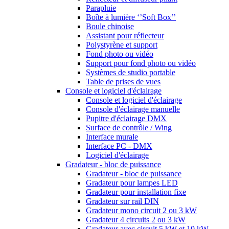
Parapluie
Boîte à lumière ‘’Soft Box’’
Boule chinoise
Assistant pour réflecteur
Polystyrène et support
Fond photo ou vidéo
Support pour fond photo ou vidéo
Systèmes de studio portable
Table de prises de vues
Console et logiciel d'éclairage
Console et logiciel d'éclairage
Console d'éclairage manuelle
Pupitre d'éclairage DMX
Surface de contrôle / Wing
Interface murale
Interface PC - DMX
Logiciel d'éclairage
Gradateur - bloc de puissance
Gradateur - bloc de puissance
Gradateur pour lampes LED
Gradateur pour installation fixe
Gradateur sur rail DIN
Gradateur mono circuit 2 ou 3 kW
Gradateur 4 circuits 2 ou 3 kW
Gradateur avec circuit 5 kW et 10 kW