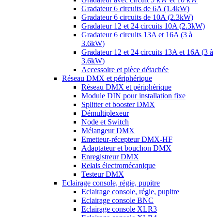
Gradateur 6 circuits de 6A (1.4kW)
Gradateur 6 circuits de 10A (2.3kW)
Gradateur 12 et 24 circuits 10A (2.3kW)
Gradateur 6 circuits 13A et 16A (3 à
3.6kW)
Gradateur 12 et 24 circuits 13A et 16A (3 à
3.6kW)
Accessoire et pièce détachée
Réseau DMX et périphérique
Réseau DMX et périphérique
Module DIN pour installation fixe
Splitter et booster DMX
Démultiplexeur
Node et Switch
Mélangeur DMX
Emetteur-récepteur DMX-HF
Adaptateur et bouchon DMX
Enregistreur DMX
Relais électromécanique
Testeur DMX
Eclairage console, régie, pupitre
Eclairage console, régie, pupitre
Eclairage console BNC
Eclairage console XLR3