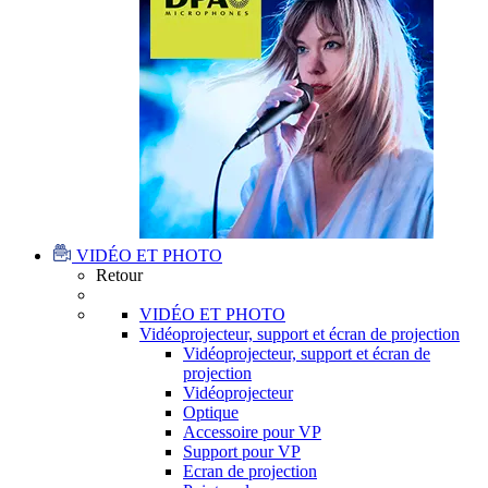
VIDÉO ET PHOTO
Retour
VIDÉO ET PHOTO
Vidéoprojecteur, support et écran de projection
Vidéoprojecteur, support et écran de
projection
Vidéoprojecteur
Optique
Accessoire pour VP
Support pour VP
Ecran de projection