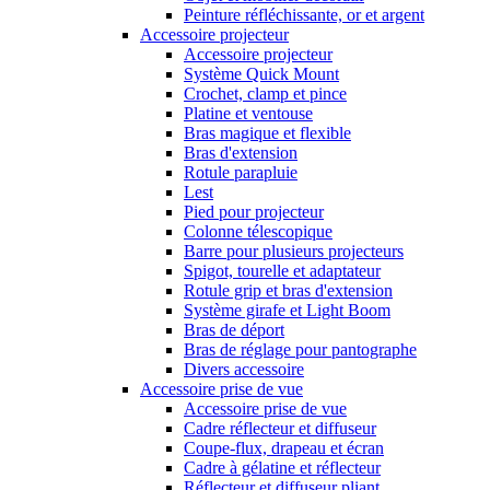
Peinture réfléchissante, or et argent
Accessoire projecteur
Accessoire projecteur
Système Quick Mount
Crochet, clamp et pince
Platine et ventouse
Bras magique et flexible
Bras d'extension
Rotule parapluie
Lest
Pied pour projecteur
Colonne télescopique
Barre pour plusieurs projecteurs
Spigot, tourelle et adaptateur
Rotule grip et bras d'extension
Système girafe et Light Boom
Bras de déport
Bras de réglage pour pantographe
Divers accessoire
Accessoire prise de vue
Accessoire prise de vue
Cadre réflecteur et diffuseur
Coupe-flux, drapeau et écran
Cadre à gélatine et réflecteur
Réflecteur et diffuseur pliant