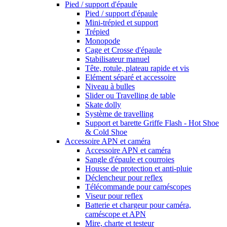
Pied / support d'épaule
Pied / support d'épaule
Mini-trépied et support
Trépied
Monopode
Cage et Crosse d'épaule
Stabilisateur manuel
Tête, rotule, plateau rapide et vis
Elément séparé et accessoire
Niveau à bulles
Slider ou Travelling de table
Skate dolly
Système de travelling
Support et barette Griffe Flash - Hot Shoe
& Cold Shoe
Accessoire APN et caméra
Accessoire APN et caméra
Sangle d'épaule et courroies
Housse de protection et anti-pluie
Déclencheur pour reflex
Télécommande pour caméscopes
Viseur pour reflex
Batterie et chargeur pour caméra,
caméscope et APN
Mire, charte et testeur