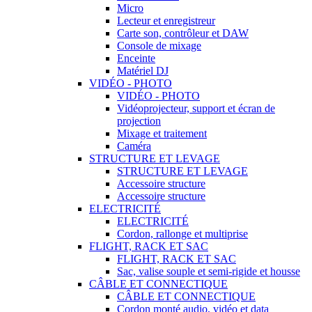
Micro
Lecteur et enregistreur
Carte son, contrôleur et DAW
Console de mixage
Enceinte
Matériel DJ
VIDÉO - PHOTO
VIDÉO - PHOTO
Vidéoprojecteur, support et écran de
projection
Mixage et traitement
Caméra
STRUCTURE ET LEVAGE
STRUCTURE ET LEVAGE
Accessoire structure
Accessoire structure
ELECTRICITÉ
ELECTRICITÉ
Cordon, rallonge et multiprise
FLIGHT, RACK ET SAC
FLIGHT, RACK ET SAC
Sac, valise souple et semi-rigide et housse
CÂBLE ET CONNECTIQUE
CÂBLE ET CONNECTIQUE
Cordon monté audio, vidéo et data