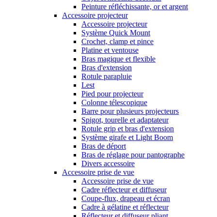
Peinture réfléchissante, or et argent
Accessoire projecteur
Accessoire projecteur
Système Quick Mount
Crochet, clamp et pince
Platine et ventouse
Bras magique et flexible
Bras d'extension
Rotule parapluie
Lest
Pied pour projecteur
Colonne télescopique
Barre pour plusieurs projecteurs
Spigot, tourelle et adaptateur
Rotule grip et bras d'extension
Système girafe et Light Boom
Bras de déport
Bras de réglage pour pantographe
Divers accessoire
Accessoire prise de vue
Accessoire prise de vue
Cadre réflecteur et diffuseur
Coupe-flux, drapeau et écran
Cadre à gélatine et réflecteur
Réflecteur et diffuseur pliant