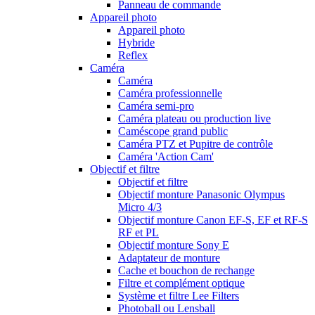
Panneau de commande
Appareil photo
Appareil photo
Hybride
Reflex
Caméra
Caméra
Caméra professionnelle
Caméra semi-pro
Caméra plateau ou production live
Caméscope grand public
Caméra PTZ et Pupitre de contrôle
Caméra 'Action Cam'
Objectif et filtre
Objectif et filtre
Objectif monture Panasonic Olympus
Micro 4/3
Objectif monture Canon EF-S, EF et RF-S
RF et PL
Objectif monture Sony E
Adaptateur de monture
Cache et bouchon de rechange
Filtre et complément optique
Système et filtre Lee Filters
Photoball ou Lensball