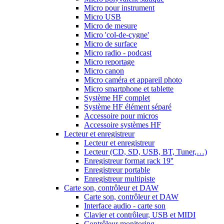
Micro pour instrument
Micro USB
Micro de mesure
Micro 'col-de-cygne'
Micro de surface
Micro radio - podcast
Micro reportage
Micro canon
Micro caméra et appareil photo
Micro smartphone et tablette
Système HF complet
Système HF élément séparé
Accessoire pour micros
Accessoire systèmes HF
Lecteur et enregistreur
Lecteur et enregistreur
Lecteur (CD, SD, USB, BT, Tuner,…)
Enregistreur format rack 19''
Enregistreur portable
Enregistreur multipiste
Carte son, contrôleur et DAW
Carte son, contrôleur et DAW
Interface audio - carte son
Clavier et contrôleur, USB et MIDI
Contrôleur monitoring