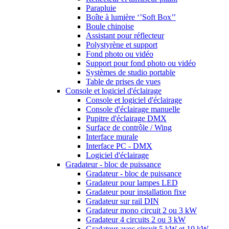
Parapluie
Boîte à lumière ‘’Soft Box’’
Boule chinoise
Assistant pour réflecteur
Polystyrène et support
Fond photo ou vidéo
Support pour fond photo ou vidéo
Systèmes de studio portable
Table de prises de vues
Console et logiciel d'éclairage
Console et logiciel d'éclairage
Console d'éclairage manuelle
Pupitre d'éclairage DMX
Surface de contrôle / Wing
Interface murale
Interface PC - DMX
Logiciel d'éclairage
Gradateur - bloc de puissance
Gradateur - bloc de puissance
Gradateur pour lampes LED
Gradateur pour installation fixe
Gradateur sur rail DIN
Gradateur mono circuit 2 ou 3 kW
Gradateur 4 circuits 2 ou 3 kW
Gradateur avec circuit 5 kW et 10 kW