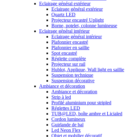
Eclairage général extérieur
Eclairage général extérieur
Quartz LED
Projecteur encastré Uplight
Borne, potelet, colonne lumineuse
Eclairage général intérieur
Eclairage général intérieur
Plafonnier encastré
Plafonnier en saillie
Spot encastré
Réglette complète
Projecteur sur rail
Hublot, Applique, Wall light en saillie
Suspension technique
Suspension décorative
Ambiance et décoration
Ambiance et décoration
Strip à led
Profilé aluminium pour stripled
Réglettes LED
TUB@LED, boîte ambre et Licialed
Cordon lumineux
Guirlande de bal
Led Neon Flex
Objet et mobilier décoratif