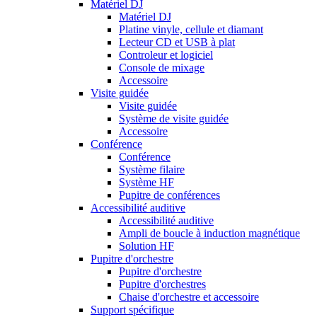
Matériel DJ
Matériel DJ
Platine vinyle, cellule et diamant
Lecteur CD et USB à plat
Controleur et logiciel
Console de mixage
Accessoire
Visite guidée
Visite guidée
Système de visite guidée
Accessoire
Conférence
Conférence
Système filaire
Système HF
Pupitre de conférences
Accessibilité auditive
Accessibilité auditive
Ampli de boucle à induction magnétique
Solution HF
Pupitre d'orchestre
Pupitre d'orchestre
Pupitre d'orchestres
Chaise d'orchestre et accessoire
Support spécifique