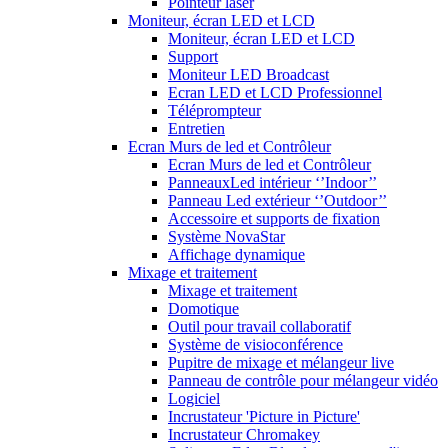
Pointeur laser
Moniteur, écran LED et LCD
Moniteur, écran LED et LCD
Support
Moniteur LED Broadcast
Ecran LED et LCD Professionnel
Téléprompteur
Entretien
Ecran Murs de led et Contrôleur
Ecran Murs de led et Contrôleur
PanneauxLed intérieur ‘’Indoor’’
Panneau Led extérieur ‘’Outdoor’’
Accessoire et supports de fixation
Système NovaStar
Affichage dynamique
Mixage et traitement
Mixage et traitement
Domotique
Outil pour travail collaboratif
Système de visioconférence
Pupitre de mixage et mélangeur live
Panneau de contrôle pour mélangeur vidéo
Logiciel
Incrustateur 'Picture in Picture'
Incrustateur Chromakey