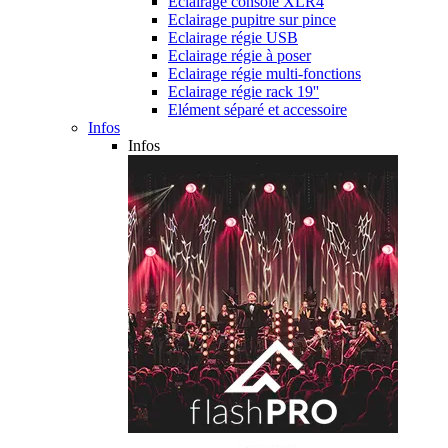
Eclairage console XLR4
Eclairage pupitre sur pince
Eclairage régie USB
Eclairage régie à poser
Eclairage régie multi-fonctions
Eclairage régie rack 19''
Elément séparé et accessoire
Infos
Infos