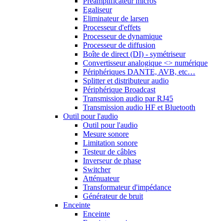
Préamplificateur micros
Egaliseur
Eliminateur de larsen
Processeur d'effets
Processeur de dynamique
Processeur de diffusion
Boîte de direct (DI) - symétriseur
Convertisseur analogique <> numérique
Périphériques DANTE, AVB, etc…
Splitter et distributeur audio
Périphérique Broadcast
Transmission audio par RJ45
Transmission audio HF et Bluetooth
Outil pour l'audio
Outil pour l'audio
Mesure sonore
Limitation sonore
Testeur de câbles
Inverseur de phase
Switcher
Atténuateur
Transformateur d'impédance
Générateur de bruit
Enceinte
Enceinte