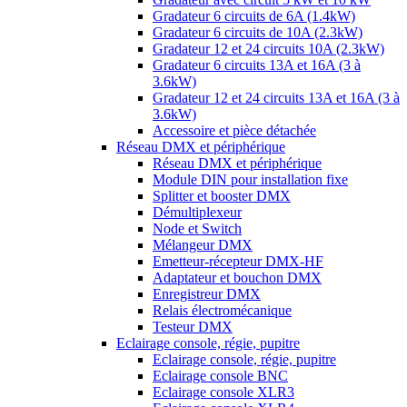
Gradateur 6 circuits de 6A (1.4kW)
Gradateur 6 circuits de 10A (2.3kW)
Gradateur 12 et 24 circuits 10A (2.3kW)
Gradateur 6 circuits 13A et 16A (3 à
3.6kW)
Gradateur 12 et 24 circuits 13A et 16A (3 à
3.6kW)
Accessoire et pièce détachée
Réseau DMX et périphérique
Réseau DMX et périphérique
Module DIN pour installation fixe
Splitter et booster DMX
Démultiplexeur
Node et Switch
Mélangeur DMX
Emetteur-récepteur DMX-HF
Adaptateur et bouchon DMX
Enregistreur DMX
Relais électromécanique
Testeur DMX
Eclairage console, régie, pupitre
Eclairage console, régie, pupitre
Eclairage console BNC
Eclairage console XLR3