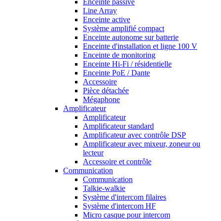
Enceinte passive
Line Array
Enceinte active
Système amplifié compact
Enceinte autonome sur batterie
Enceinte d'installation et ligne 100 V
Enceinte de monitoring
Enceinte Hi-Fi / résidentielle
Enceinte PoE / Dante
Accessoire
Pièce détachée
Mégaphone
Amplificateur
Amplificateur
Amplificateur standard
Amplificateur avec contrôle DSP
Amplificateur avec mixeur, zoneur ou
lecteur
Accessoire et contrôle
Communication
Communication
Talkie-walkie
Système d'intercom filaires
Système d'intercom HF
Micro casque pour intercom