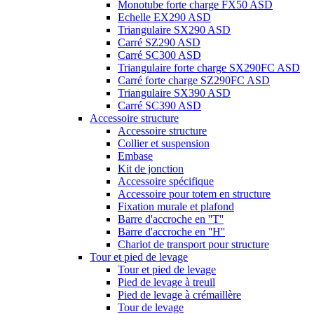
Monotube forte charge FX50 ASD
Echelle EX290 ASD
Triangulaire SX290 ASD
Carré SZ290 ASD
Carré SC300 ASD
Triangulaire forte charge SX290FC ASD
Carré forte charge SZ290FC ASD
Triangulaire SX390 ASD
Carré SC390 ASD
Accessoire structure
Accessoire structure
Collier et suspension
Embase
Kit de jonction
Accessoire spécifique
Accessoire pour totem en structure
Fixation murale et plafond
Barre d'accroche en ''T''
Barre d'accroche en ''H''
Chariot de transport pour structure
Tour et pied de levage
Tour et pied de levage
Pied de levage à treuil
Pied de levage à crémaillère
Tour de levage