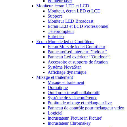
Pointeur laser
Moniteur, écran LED et LCD
Moniteur, écran LED et LCD
Support
Moniteur LED Broadcast
Ecran LED et LCD Professionnel
Téléprompteur
Entretien
Ecran Murs de led et Contrôleur
Ecran Murs de led et Contrôleur
PanneauxLed intérieur ‘’Indoor’’
Panneau Led extérieur ‘’Outdoor’’
Accessoire et supports de fixation
Système NovaStar
Affichage dynamique
Mixage et traitement
Mixage et traitement
Domotique
Outil pour travail collaboratif
Système de visioconférence
Pupitre de mixage et mélangeur live
Panneau de contrôle pour mélangeur vidéo
Logiciel
Incrustateur 'Picture in Picture'
Incrustateur Chromakey