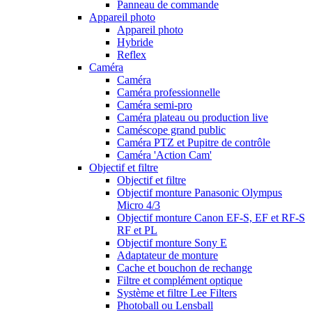
Panneau de commande
Appareil photo
Appareil photo
Hybride
Reflex
Caméra
Caméra
Caméra professionnelle
Caméra semi-pro
Caméra plateau ou production live
Caméscope grand public
Caméra PTZ et Pupitre de contrôle
Caméra 'Action Cam'
Objectif et filtre
Objectif et filtre
Objectif monture Panasonic Olympus
Micro 4/3
Objectif monture Canon EF-S, EF et RF-S
RF et PL
Objectif monture Sony E
Adaptateur de monture
Cache et bouchon de rechange
Filtre et complément optique
Système et filtre Lee Filters
Photoball ou Lensball