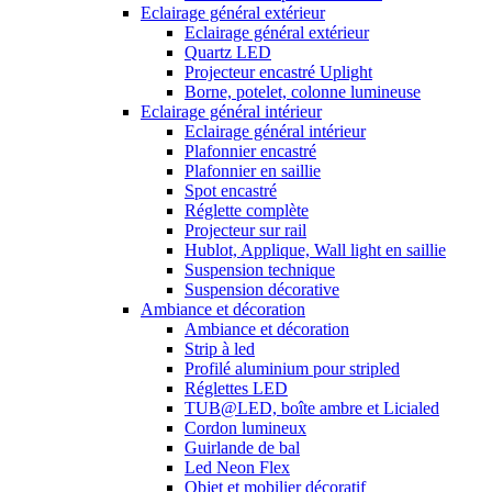
Eclairage général extérieur
Eclairage général extérieur
Quartz LED
Projecteur encastré Uplight
Borne, potelet, colonne lumineuse
Eclairage général intérieur
Eclairage général intérieur
Plafonnier encastré
Plafonnier en saillie
Spot encastré
Réglette complète
Projecteur sur rail
Hublot, Applique, Wall light en saillie
Suspension technique
Suspension décorative
Ambiance et décoration
Ambiance et décoration
Strip à led
Profilé aluminium pour stripled
Réglettes LED
TUB@LED, boîte ambre et Licialed
Cordon lumineux
Guirlande de bal
Led Neon Flex
Objet et mobilier décoratif