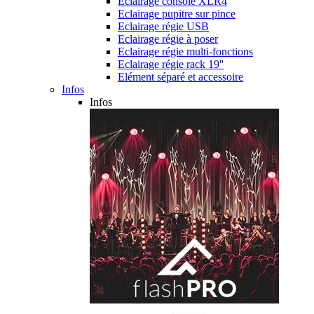
Eclairage console XLR4
Eclairage pupitre sur pince
Eclairage régie USB
Eclairage régie à poser
Eclairage régie multi-fonctions
Eclairage régie rack 19''
Elément séparé et accessoire
Infos
Infos