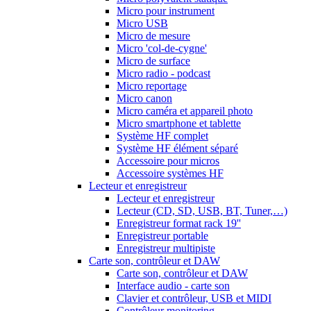
Micro pour instrument
Micro USB
Micro de mesure
Micro 'col-de-cygne'
Micro de surface
Micro radio - podcast
Micro reportage
Micro canon
Micro caméra et appareil photo
Micro smartphone et tablette
Système HF complet
Système HF élément séparé
Accessoire pour micros
Accessoire systèmes HF
Lecteur et enregistreur
Lecteur et enregistreur
Lecteur (CD, SD, USB, BT, Tuner,…)
Enregistreur format rack 19''
Enregistreur portable
Enregistreur multipiste
Carte son, contrôleur et DAW
Carte son, contrôleur et DAW
Interface audio - carte son
Clavier et contrôleur, USB et MIDI
Contrôleur monitoring