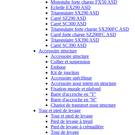
Monotube forte charge FX50 ASD
Echelle EX290 ASD
Triangulaire SX290 ASD
Carré SZ290 ASD
Carré SC300 ASD
Triangulaire forte charge SX290FC ASD
Carré forte charge SZ290FC ASD
Triangulaire SX390 ASD
Carré SC390 ASD
Accessoire structure
Accessoire structure
Collier et suspension
Embase
Kit de jonction
Accessoire spécifique
Accessoire pour totem en structure
Fixation murale et plafond
Barre d'accroche en ''T''
Barre d'accroche en ''H''
Chariot de transport pour structure
Tour et pied de levage
Tour et pied de levage
Pied de levage à treuil
Pied de levage à crémaillère
Tour de levage