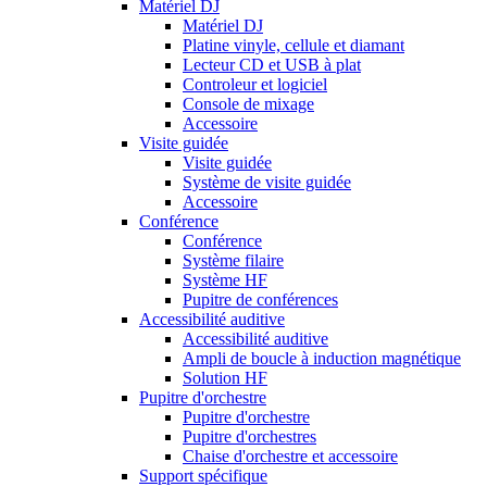
Matériel DJ
Matériel DJ
Platine vinyle, cellule et diamant
Lecteur CD et USB à plat
Controleur et logiciel
Console de mixage
Accessoire
Visite guidée
Visite guidée
Système de visite guidée
Accessoire
Conférence
Conférence
Système filaire
Système HF
Pupitre de conférences
Accessibilité auditive
Accessibilité auditive
Ampli de boucle à induction magnétique
Solution HF
Pupitre d'orchestre
Pupitre d'orchestre
Pupitre d'orchestres
Chaise d'orchestre et accessoire
Support spécifique