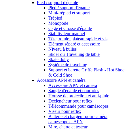
Pied / support d'épaule
Pied / support d'épaule
Mini-trépied et support
Trépied
Monopode
Cage et Crosse d'épaule
Stabilisateur manuel
Tête, rotule, plateau rapide et vis
Elément séparé et accessoire
Niveau à bulles
Slider ou Travelling de table
Skate dolly
Système de travelling
Support et barette Griffe Flash - Hot Shoe
& Cold Shoe
Accessoire APN et caméra
Accessoire APN et caméra
Sangle d'épaule et courroies
Housse de protection et anti-pluie
Déclencheur pour reflex
Télécommande pour caméscopes
Viseur pour reflex
Batterie et chargeur pour caméra,
caméscope et APN
Mire, charte et testeur