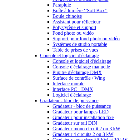
Parapluie
Boîte à lumière ‘’Soft Box’’
Boule chinoise
Assistant pour réflecteur
Polystyrène et support
Fond photo ou vidéo
Support pour fond photo ou vidéo
Systèmes de studio portable
Table de prises de vues
Console et logiciel d'éclairage
Console et logiciel d'éclairage
Console d'éclairage manuelle
Pupitre d'éclairage DMX
Surface de contrôle / Wing
Interface murale
Interface PC - DMX
Logiciel d'éclairage
Gradateur - bloc de puissance
Gradateur - bloc de puissance
Gradateur pour lampes LED
Gradateur pour installation fixe
Gradateur sur rail DIN
Gradateur mono circuit 2 ou 3 kW
Gradateur 4 circuits 2 ou 3 kW
Gradateur avec circuit 5 kW et 10 kW