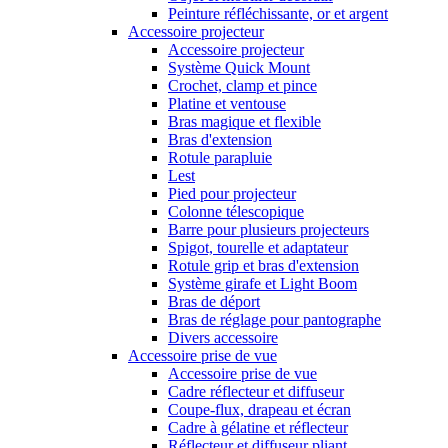
Peinture réfléchissante, or et argent
Accessoire projecteur
Accessoire projecteur
Système Quick Mount
Crochet, clamp et pince
Platine et ventouse
Bras magique et flexible
Bras d'extension
Rotule parapluie
Lest
Pied pour projecteur
Colonne télescopique
Barre pour plusieurs projecteurs
Spigot, tourelle et adaptateur
Rotule grip et bras d'extension
Système girafe et Light Boom
Bras de déport
Bras de réglage pour pantographe
Divers accessoire
Accessoire prise de vue
Accessoire prise de vue
Cadre réflecteur et diffuseur
Coupe-flux, drapeau et écran
Cadre à gélatine et réflecteur
Réflecteur et diffuseur pliant