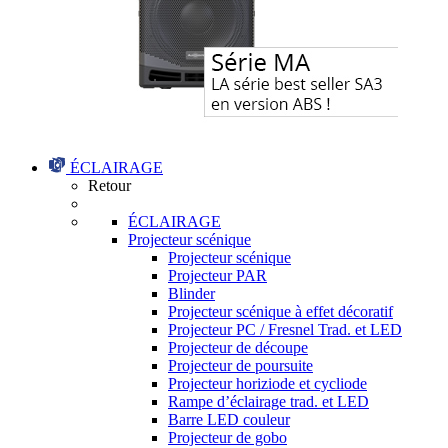
ÉCLAIRAGE
Retour
ÉCLAIRAGE
Projecteur scénique
Projecteur scénique
Projecteur PAR
Blinder
Projecteur scénique à effet décoratif
Projecteur PC / Fresnel Trad. et LED
Projecteur de découpe
Projecteur de poursuite
Projecteur horiziode et cycliode
Rampe d’éclairage trad. et LED
Barre LED couleur
Projecteur de gobo