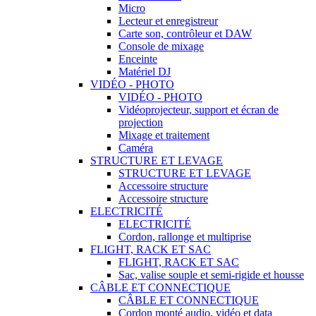
Micro
Lecteur et enregistreur
Carte son, contrôleur et DAW
Console de mixage
Enceinte
Matériel DJ
VIDÉO - PHOTO
VIDÉO - PHOTO
Vidéoprojecteur, support et écran de
projection
Mixage et traitement
Caméra
STRUCTURE ET LEVAGE
STRUCTURE ET LEVAGE
Accessoire structure
Accessoire structure
ELECTRICITÉ
ELECTRICITÉ
Cordon, rallonge et multiprise
FLIGHT, RACK ET SAC
FLIGHT, RACK ET SAC
Sac, valise souple et semi-rigide et housse
CÂBLE ET CONNECTIQUE
CÂBLE ET CONNECTIQUE
Cordon monté audio, vidéo et data