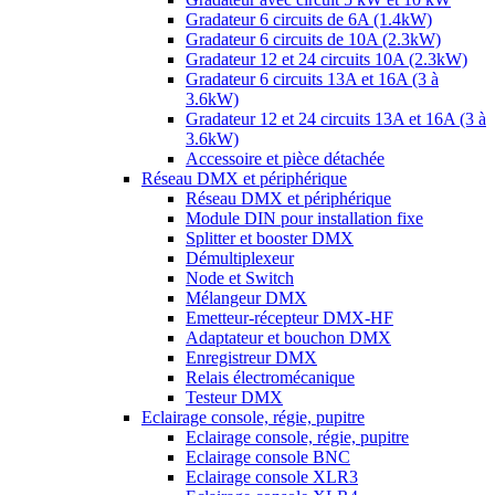
Gradateur 6 circuits de 6A (1.4kW)
Gradateur 6 circuits de 10A (2.3kW)
Gradateur 12 et 24 circuits 10A (2.3kW)
Gradateur 6 circuits 13A et 16A (3 à
3.6kW)
Gradateur 12 et 24 circuits 13A et 16A (3 à
3.6kW)
Accessoire et pièce détachée
Réseau DMX et périphérique
Réseau DMX et périphérique
Module DIN pour installation fixe
Splitter et booster DMX
Démultiplexeur
Node et Switch
Mélangeur DMX
Emetteur-récepteur DMX-HF
Adaptateur et bouchon DMX
Enregistreur DMX
Relais électromécanique
Testeur DMX
Eclairage console, régie, pupitre
Eclairage console, régie, pupitre
Eclairage console BNC
Eclairage console XLR3