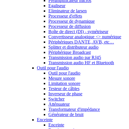
Préamplificateur micros
Egaliseur
Eliminateur de larsen
Processeur d'effets
Processeur de dynamique
Processeur de diffusion
Boîte de direct (DI) - symétriseur
Convertisseur analogique <> numérique
Périphériques DANTE, AVB, etc…
Splitter et distributeur audio
Périphérique Broadcast
Transmission audio par RJ45
Transmission audio HF et Bluetooth
Outil pour l'audio
Outil pour l'audio
Mesure sonore
Limitation sonore
Testeur de câbles
Inverseur de phase
Switcher
Atténuateur
Transformateur d'impédance
Générateur de bruit
Enceinte
Enceinte