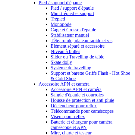
Pied / support d'épaule
Pied / support d'épaule
Mini-trépied et support
Trépied
Monopode
Cage et Crosse d'épaule
Stabilisateur manuel
Tête, rotule, plateau rapide et vis
Elément séparé et accessoire
Niveau à bulles
Slider ou Travelling de table
Skate dolly
Système de travelling
Support et barette Griffe Flash - Hot Shoe
& Cold Shoe
Accessoire APN et caméra
Accessoire APN et caméra
Sangle d'épaule et courroies
Housse de protection et anti-pluie
Déclencheur pour reflex
Télécommande pour caméscopes
Viseur pour reflex
Batterie et chargeur pour caméra,
caméscope et APN
Mire, charte et testeur