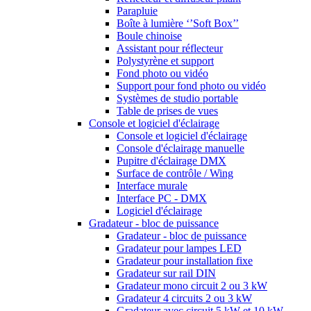
Parapluie
Boîte à lumière ‘’Soft Box’’
Boule chinoise
Assistant pour réflecteur
Polystyrène et support
Fond photo ou vidéo
Support pour fond photo ou vidéo
Systèmes de studio portable
Table de prises de vues
Console et logiciel d'éclairage
Console et logiciel d'éclairage
Console d'éclairage manuelle
Pupitre d'éclairage DMX
Surface de contrôle / Wing
Interface murale
Interface PC - DMX
Logiciel d'éclairage
Gradateur - bloc de puissance
Gradateur - bloc de puissance
Gradateur pour lampes LED
Gradateur pour installation fixe
Gradateur sur rail DIN
Gradateur mono circuit 2 ou 3 kW
Gradateur 4 circuits 2 ou 3 kW
Gradateur avec circuit 5 kW et 10 kW