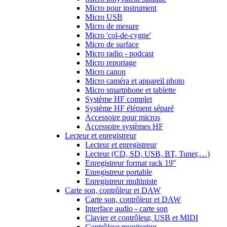
Micro pour instrument
Micro USB
Micro de mesure
Micro 'col-de-cygne'
Micro de surface
Micro radio - podcast
Micro reportage
Micro canon
Micro caméra et appareil photo
Micro smartphone et tablette
Système HF complet
Système HF élément séparé
Accessoire pour micros
Accessoire systèmes HF
Lecteur et enregistreur
Lecteur et enregistreur
Lecteur (CD, SD, USB, BT, Tuner,…)
Enregistreur format rack 19''
Enregistreur portable
Enregistreur multipiste
Carte son, contrôleur et DAW
Carte son, contrôleur et DAW
Interface audio - carte son
Clavier et contrôleur, USB et MIDI
Contrôleur monitoring