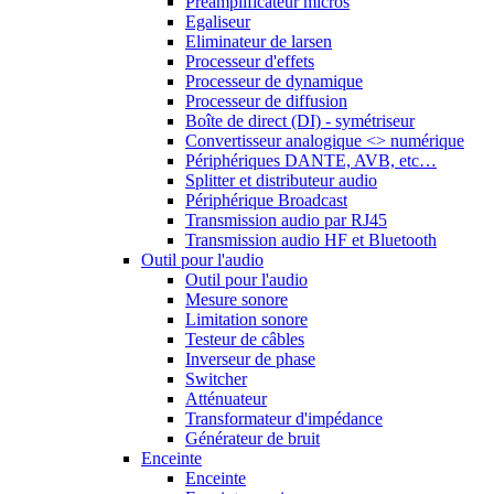
Préamplificateur micros
Egaliseur
Eliminateur de larsen
Processeur d'effets
Processeur de dynamique
Processeur de diffusion
Boîte de direct (DI) - symétriseur
Convertisseur analogique <> numérique
Périphériques DANTE, AVB, etc…
Splitter et distributeur audio
Périphérique Broadcast
Transmission audio par RJ45
Transmission audio HF et Bluetooth
Outil pour l'audio
Outil pour l'audio
Mesure sonore
Limitation sonore
Testeur de câbles
Inverseur de phase
Switcher
Atténuateur
Transformateur d'impédance
Générateur de bruit
Enceinte
Enceinte