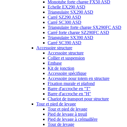
Monotube forte charge FX50 ASD
Echelle EX290 ASD
Triangulaire SX290 ASD
Carré SZ290 ASD
Carré SC300 ASD
Triangulaire forte charge SX290FC ASD
Carré forte charge SZ290FC ASD
Triangulaire SX390 ASD
Carré SC390 ASD
Accessoire structure
Accessoire structure
Collier et suspension
Embase
Kit de jonction
Accessoire spécifique
Accessoire pour totem en structure
Fixation murale et plafond
Barre d'accroche en ''T''
Barre d'accroche en ''H''
Chariot de transport pour structure
Tour et pied de levage
Tour et pied de levage
Pied de levage à treuil
Pied de levage à crémaillère
Tour de levage