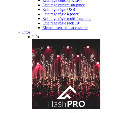
Eclairage console XLR4
Eclairage pupitre sur pince
Eclairage régie USB
Eclairage régie à poser
Eclairage régie multi-fonctions
Eclairage régie rack 19''
Elément séparé et accessoire
Infos
Infos