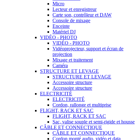
Micro
Lecteur et enregistreur
Carte son, contrôleur et DAW
Console de mixage
Enceinte
Matériel DJ
VIDÉO - PHOTO
VIDÉO - PHOTO
Vidéoprojecteur, support et écran de
projection
Mixage et traitement
Caméra
STRUCTURE ET LEVAGE
STRUCTURE ET LEVAGE
Accessoire structure
Accessoire structure
ELECTRICITÉ
ELECTRICITÉ
Cordon, rallonge et multiprise
FLIGHT, RACK ET SAC
FLIGHT, RACK ET SAC
Sac, valise souple et semi-rigide et housse
CÂBLE ET CONNECTIQUE
CÂBLE ET CONNECTIQUE
Cordon monté audio, vidéo et data