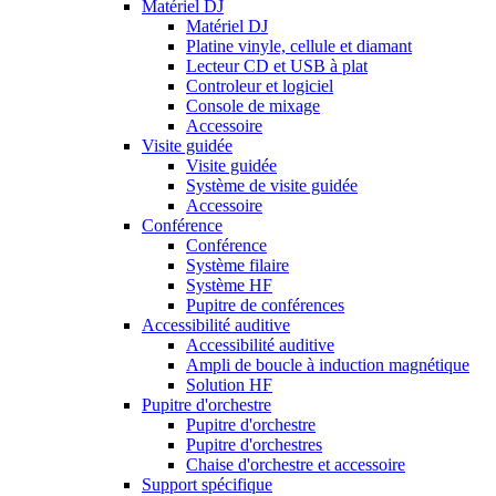
Matériel DJ
Matériel DJ
Platine vinyle, cellule et diamant
Lecteur CD et USB à plat
Controleur et logiciel
Console de mixage
Accessoire
Visite guidée
Visite guidée
Système de visite guidée
Accessoire
Conférence
Conférence
Système filaire
Système HF
Pupitre de conférences
Accessibilité auditive
Accessibilité auditive
Ampli de boucle à induction magnétique
Solution HF
Pupitre d'orchestre
Pupitre d'orchestre
Pupitre d'orchestres
Chaise d'orchestre et accessoire
Support spécifique