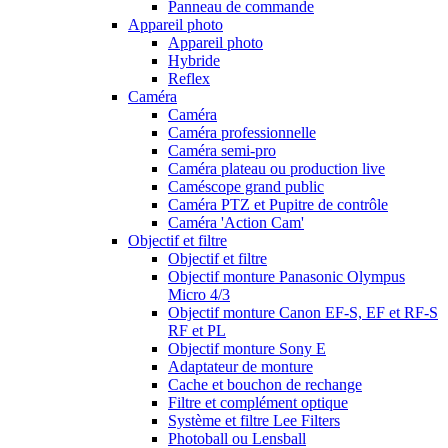
Panneau de commande
Appareil photo
Appareil photo
Hybride
Reflex
Caméra
Caméra
Caméra professionnelle
Caméra semi-pro
Caméra plateau ou production live
Caméscope grand public
Caméra PTZ et Pupitre de contrôle
Caméra 'Action Cam'
Objectif et filtre
Objectif et filtre
Objectif monture Panasonic Olympus
Micro 4/3
Objectif monture Canon EF-S, EF et RF-S
RF et PL
Objectif monture Sony E
Adaptateur de monture
Cache et bouchon de rechange
Filtre et complément optique
Système et filtre Lee Filters
Photoball ou Lensball