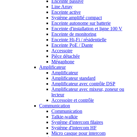
Enceinte passive
Line Array
Enceinte active
Système amplifié compact
Enceinte autonome sur batterie
Enceinte d'installation et ligne 100 V
Enceinte de monitoring
Enceinte Hi-Fi / résidentielle
Enceinte PoE / Dante
Accessoire
Pièce détachée
Mégaphone
Amplificateur
Amplificateur
Amplificateur standard
Amplificateur avec contrôle DSP
Amplificateur avec mixeur, zoneur ou
lecteur
Accessoire et contrôle
Communication
Communication
Talkie-walkie
Système d'intercom filaires
Système d'intercom HF
Micro casque pour intercom