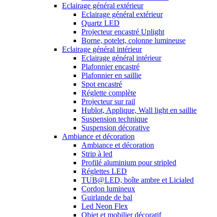
Eclairage général extérieur
Eclairage général extérieur
Quartz LED
Projecteur encastré Uplight
Borne, potelet, colonne lumineuse
Eclairage général intérieur
Eclairage général intérieur
Plafonnier encastré
Plafonnier en saillie
Spot encastré
Réglette complète
Projecteur sur rail
Hublot, Applique, Wall light en saillie
Suspension technique
Suspension décorative
Ambiance et décoration
Ambiance et décoration
Strip à led
Profilé aluminium pour stripled
Réglettes LED
TUB@LED, boîte ambre et Licialed
Cordon lumineux
Guirlande de bal
Led Neon Flex
Objet et mobilier décoratif