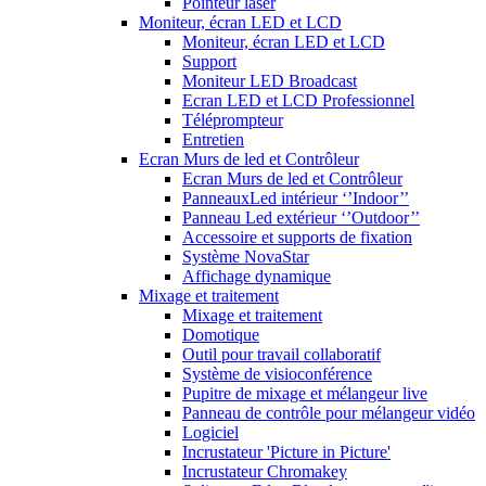
Pointeur laser
Moniteur, écran LED et LCD
Moniteur, écran LED et LCD
Support
Moniteur LED Broadcast
Ecran LED et LCD Professionnel
Téléprompteur
Entretien
Ecran Murs de led et Contrôleur
Ecran Murs de led et Contrôleur
PanneauxLed intérieur ‘’Indoor’’
Panneau Led extérieur ‘’Outdoor’’
Accessoire et supports de fixation
Système NovaStar
Affichage dynamique
Mixage et traitement
Mixage et traitement
Domotique
Outil pour travail collaboratif
Système de visioconférence
Pupitre de mixage et mélangeur live
Panneau de contrôle pour mélangeur vidéo
Logiciel
Incrustateur 'Picture in Picture'
Incrustateur Chromakey