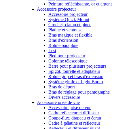
Peinture réfléchissante, or et argent
Accessoire projecteur
Accessoire projecteur
Système Quick Mount
Crochet, clamp et pince
Platine et ventouse
Bras magique et flexible
Bras d'extension
Rotule parapluie
Lest
Pied pour projecteur
Colonne télescopique
Barre pour plusieurs projecteurs
Spigot, tourelle et adaptateur
Rotule grip et bras d'extension
Système girafe et Light Boom
Bras de déport
Bras de réglage pour pantographe
Divers accessoire
Accessoire prise de vue
Accessoire prise de vue
Cadre réflecteur et diffuseur
Coupe-flux, drapeau et écran
Cadre à gélatine et réflecteur
Réflecteur et diffuseur pliant