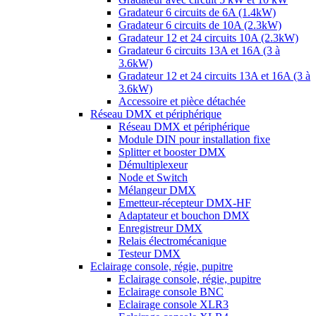
Gradateur 6 circuits de 6A (1.4kW)
Gradateur 6 circuits de 10A (2.3kW)
Gradateur 12 et 24 circuits 10A (2.3kW)
Gradateur 6 circuits 13A et 16A (3 à
3.6kW)
Gradateur 12 et 24 circuits 13A et 16A (3 à
3.6kW)
Accessoire et pièce détachée
Réseau DMX et périphérique
Réseau DMX et périphérique
Module DIN pour installation fixe
Splitter et booster DMX
Démultiplexeur
Node et Switch
Mélangeur DMX
Emetteur-récepteur DMX-HF
Adaptateur et bouchon DMX
Enregistreur DMX
Relais électromécanique
Testeur DMX
Eclairage console, régie, pupitre
Eclairage console, régie, pupitre
Eclairage console BNC
Eclairage console XLR3