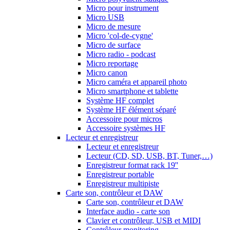
Micro pour instrument
Micro USB
Micro de mesure
Micro 'col-de-cygne'
Micro de surface
Micro radio - podcast
Micro reportage
Micro canon
Micro caméra et appareil photo
Micro smartphone et tablette
Système HF complet
Système HF élément séparé
Accessoire pour micros
Accessoire systèmes HF
Lecteur et enregistreur
Lecteur et enregistreur
Lecteur (CD, SD, USB, BT, Tuner,…)
Enregistreur format rack 19''
Enregistreur portable
Enregistreur multipiste
Carte son, contrôleur et DAW
Carte son, contrôleur et DAW
Interface audio - carte son
Clavier et contrôleur, USB et MIDI
Contrôleur monitoring