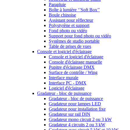
Parapluie
Boîte à lumière ‘’Soft Box’’
Boule chinoise
Assistant pour réflecteur
Polystyrène et support
Fond photo ou vidéo
Support pour fond photo ou vidéo
Systèmes de studio portable
Table de prises de vues
Console et logiciel d'éclairage
Console et logiciel d'éclairage
Console d'éclairage manuelle
Pupitre d'éclairage DMX
Surface de contrôle / Wing
Interface murale
Interface PC - DMX
Logiciel d'éclairage
Gradateur - bloc de puissance
Gradateur - bloc de puissance
Gradateur pour lampes LED
Gradateur pour installation fixe
Gradateur sur rail DIN
Gradateur mono circuit 2 ou 3 kW
Gradateur 4 circuits 2 ou 3 kW
Gradateur avec circuit 5 kW et 10 kW