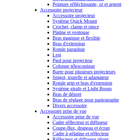
Peinture réfléchissante, or et argent
Accessoire projecteur
Accessoire projecteur
Système Quick Mount
Crochet, clamp et pince
Platine et ventouse
Bras magique et flexible
Bras d'extension
Rotule parapluie
Lest
Pied pour projecteur
Colonne télescopique
Barre pour plusieurs projecteurs
Spigot, tourelle et adaptateur
Rotule grip et bras d'extension
Système girafe et Light Boom
Bras de déport
Bras de réglage pour pantographe
Divers accessoire
Accessoire prise de vue
Accessoire prise de vue
Cadre réflecteur et diffuseur
Coupe-flux, drapeau et écran
Cadre à gélatine et réflecteur
Réflecteur et diffuseur pliant