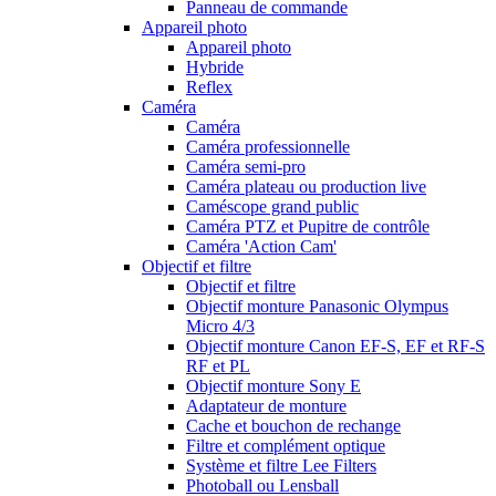
Panneau de commande
Appareil photo
Appareil photo
Hybride
Reflex
Caméra
Caméra
Caméra professionnelle
Caméra semi-pro
Caméra plateau ou production live
Caméscope grand public
Caméra PTZ et Pupitre de contrôle
Caméra 'Action Cam'
Objectif et filtre
Objectif et filtre
Objectif monture Panasonic Olympus
Micro 4/3
Objectif monture Canon EF-S, EF et RF-S
RF et PL
Objectif monture Sony E
Adaptateur de monture
Cache et bouchon de rechange
Filtre et complément optique
Système et filtre Lee Filters
Photoball ou Lensball