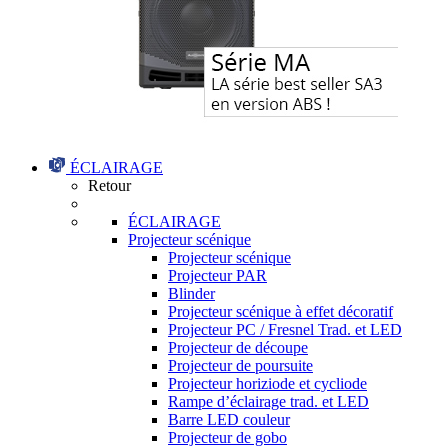
ÉCLAIRAGE
Retour
ÉCLAIRAGE
Projecteur scénique
Projecteur scénique
Projecteur PAR
Blinder
Projecteur scénique à effet décoratif
Projecteur PC / Fresnel Trad. et LED
Projecteur de découpe
Projecteur de poursuite
Projecteur horiziode et cycliode
Rampe d’éclairage trad. et LED
Barre LED couleur
Projecteur de gobo