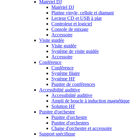
Matériel DJ
Matériel DJ
Platine vinyle, cellule et diamant
Lecteur CD et USB à plat
Controleur et logiciel
Console de mixage
Accessoire
Visite guidée
Visite guidée
Système de visite guidée
Accessoire
Conférence
Conférence
Système filaire
Système HF
Pupitre de conférences
Accessibilité auditive
Accessibilité auditive
Ampli de boucle à induction magnétique
Solution HF
Pupitre d'orchestre
Pupitre d'orchestre
Pupitre d'orchestres
Chaise d'orchestre et accessoire
Support spécifique