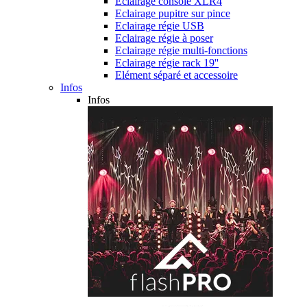
Eclairage console XLR4
Eclairage pupitre sur pince
Eclairage régie USB
Eclairage régie à poser
Eclairage régie multi-fonctions
Eclairage régie rack 19''
Elément séparé et accessoire
Infos
Infos