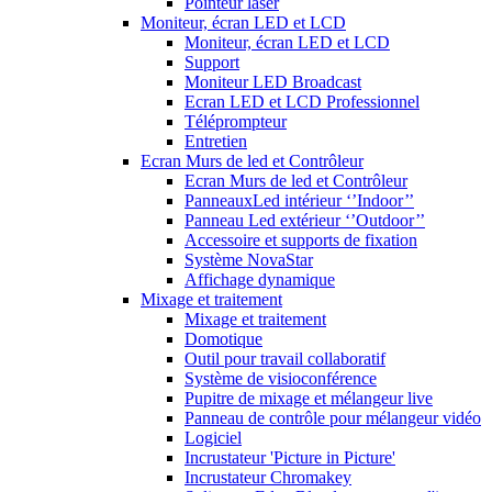
Pointeur laser
Moniteur, écran LED et LCD
Moniteur, écran LED et LCD
Support
Moniteur LED Broadcast
Ecran LED et LCD Professionnel
Téléprompteur
Entretien
Ecran Murs de led et Contrôleur
Ecran Murs de led et Contrôleur
PanneauxLed intérieur ‘’Indoor’’
Panneau Led extérieur ‘’Outdoor’’
Accessoire et supports de fixation
Système NovaStar
Affichage dynamique
Mixage et traitement
Mixage et traitement
Domotique
Outil pour travail collaboratif
Système de visioconférence
Pupitre de mixage et mélangeur live
Panneau de contrôle pour mélangeur vidéo
Logiciel
Incrustateur 'Picture in Picture'
Incrustateur Chromakey