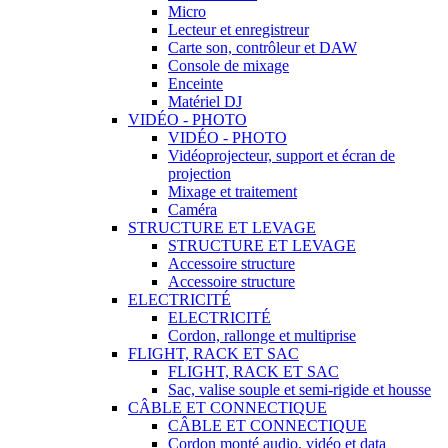
Micro
Lecteur et enregistreur
Carte son, contrôleur et DAW
Console de mixage
Enceinte
Matériel DJ
VIDÉO - PHOTO
VIDÉO - PHOTO
Vidéoprojecteur, support et écran de
projection
Mixage et traitement
Caméra
STRUCTURE ET LEVAGE
STRUCTURE ET LEVAGE
Accessoire structure
Accessoire structure
ELECTRICITÉ
ELECTRICITÉ
Cordon, rallonge et multiprise
FLIGHT, RACK ET SAC
FLIGHT, RACK ET SAC
Sac, valise souple et semi-rigide et housse
CÂBLE ET CONNECTIQUE
CÂBLE ET CONNECTIQUE
Cordon monté audio, vidéo et data