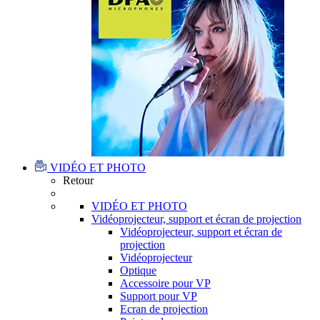
VIDÉO ET PHOTO
Retour
VIDÉO ET PHOTO
Vidéoprojecteur, support et écran de projection
Vidéoprojecteur, support et écran de
projection
Vidéoprojecteur
Optique
Accessoire pour VP
Support pour VP
Ecran de projection