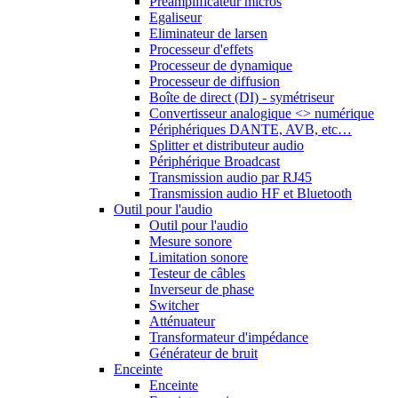
Préamplificateur micros
Egaliseur
Eliminateur de larsen
Processeur d'effets
Processeur de dynamique
Processeur de diffusion
Boîte de direct (DI) - symétriseur
Convertisseur analogique <> numérique
Périphériques DANTE, AVB, etc…
Splitter et distributeur audio
Périphérique Broadcast
Transmission audio par RJ45
Transmission audio HF et Bluetooth
Outil pour l'audio
Outil pour l'audio
Mesure sonore
Limitation sonore
Testeur de câbles
Inverseur de phase
Switcher
Atténuateur
Transformateur d'impédance
Générateur de bruit
Enceinte
Enceinte