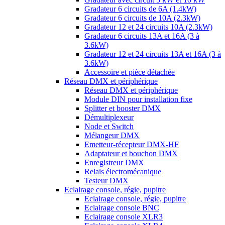
Gradateur 6 circuits de 6A (1.4kW)
Gradateur 6 circuits de 10A (2.3kW)
Gradateur 12 et 24 circuits 10A (2.3kW)
Gradateur 6 circuits 13A et 16A (3 à
3.6kW)
Gradateur 12 et 24 circuits 13A et 16A (3 à
3.6kW)
Accessoire et pièce détachée
Réseau DMX et périphérique
Réseau DMX et périphérique
Module DIN pour installation fixe
Splitter et booster DMX
Démultiplexeur
Node et Switch
Mélangeur DMX
Emetteur-récepteur DMX-HF
Adaptateur et bouchon DMX
Enregistreur DMX
Relais électromécanique
Testeur DMX
Eclairage console, régie, pupitre
Eclairage console, régie, pupitre
Eclairage console BNC
Eclairage console XLR3