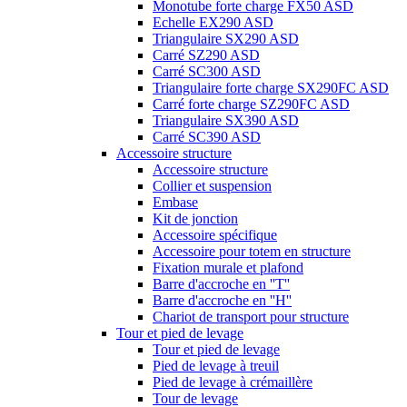
Monotube forte charge FX50 ASD
Echelle EX290 ASD
Triangulaire SX290 ASD
Carré SZ290 ASD
Carré SC300 ASD
Triangulaire forte charge SX290FC ASD
Carré forte charge SZ290FC ASD
Triangulaire SX390 ASD
Carré SC390 ASD
Accessoire structure
Accessoire structure
Collier et suspension
Embase
Kit de jonction
Accessoire spécifique
Accessoire pour totem en structure
Fixation murale et plafond
Barre d'accroche en ''T''
Barre d'accroche en ''H''
Chariot de transport pour structure
Tour et pied de levage
Tour et pied de levage
Pied de levage à treuil
Pied de levage à crémaillère
Tour de levage