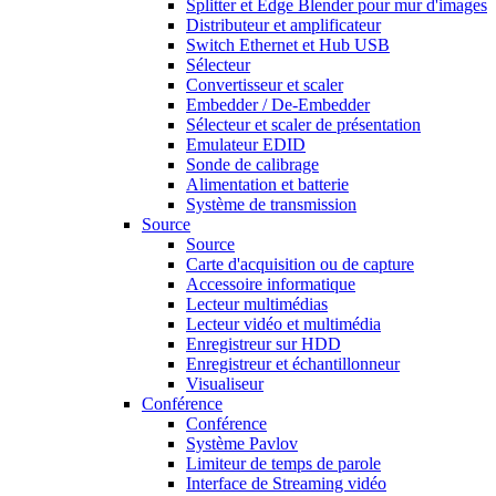
Splitter et Edge Blender pour mur d'images
Distributeur et amplificateur
Switch Ethernet et Hub USB
Sélecteur
Convertisseur et scaler
Embedder / De-Embedder
Sélecteur et scaler de présentation
Emulateur EDID
Sonde de calibrage
Alimentation et batterie
Système de transmission
Source
Source
Carte d'acquisition ou de capture
Accessoire informatique
Lecteur multimédias
Lecteur vidéo et multimédia
Enregistreur sur HDD
Enregistreur et échantillonneur
Visualiseur
Conférence
Conférence
Système Pavlov
Limiteur de temps de parole
Interface de Streaming vidéo