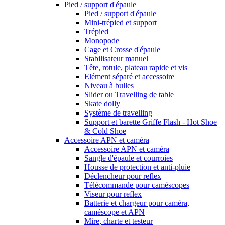
Pied / support d'épaule
Pied / support d'épaule
Mini-trépied et support
Trépied
Monopode
Cage et Crosse d'épaule
Stabilisateur manuel
Tête, rotule, plateau rapide et vis
Elément séparé et accessoire
Niveau à bulles
Slider ou Travelling de table
Skate dolly
Système de travelling
Support et barette Griffe Flash - Hot Shoe
& Cold Shoe
Accessoire APN et caméra
Accessoire APN et caméra
Sangle d'épaule et courroies
Housse de protection et anti-pluie
Déclencheur pour reflex
Télécommande pour caméscopes
Viseur pour reflex
Batterie et chargeur pour caméra,
caméscope et APN
Mire, charte et testeur