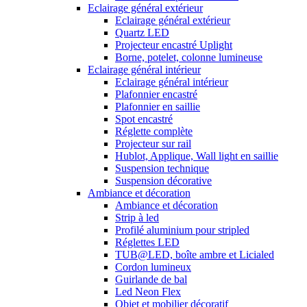
Eclairage général extérieur
Eclairage général extérieur
Quartz LED
Projecteur encastré Uplight
Borne, potelet, colonne lumineuse
Eclairage général intérieur
Eclairage général intérieur
Plafonnier encastré
Plafonnier en saillie
Spot encastré
Réglette complète
Projecteur sur rail
Hublot, Applique, Wall light en saillie
Suspension technique
Suspension décorative
Ambiance et décoration
Ambiance et décoration
Strip à led
Profilé aluminium pour stripled
Réglettes LED
TUB@LED, boîte ambre et Licialed
Cordon lumineux
Guirlande de bal
Led Neon Flex
Objet et mobilier décoratif