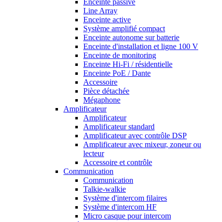
Enceinte passive
Line Array
Enceinte active
Système amplifié compact
Enceinte autonome sur batterie
Enceinte d'installation et ligne 100 V
Enceinte de monitoring
Enceinte Hi-Fi / résidentielle
Enceinte PoE / Dante
Accessoire
Pièce détachée
Mégaphone
Amplificateur
Amplificateur
Amplificateur standard
Amplificateur avec contrôle DSP
Amplificateur avec mixeur, zoneur ou
lecteur
Accessoire et contrôle
Communication
Communication
Talkie-walkie
Système d'intercom filaires
Système d'intercom HF
Micro casque pour intercom