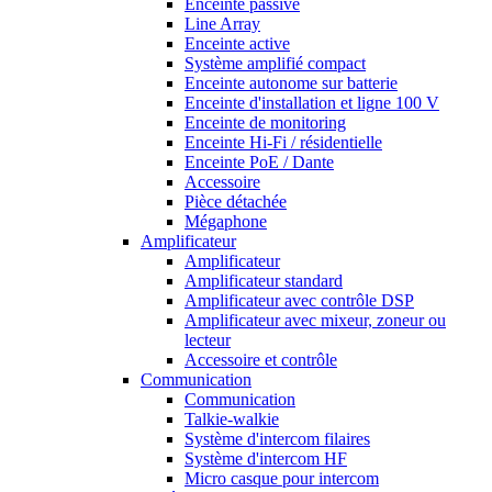
Enceinte passive
Line Array
Enceinte active
Système amplifié compact
Enceinte autonome sur batterie
Enceinte d'installation et ligne 100 V
Enceinte de monitoring
Enceinte Hi-Fi / résidentielle
Enceinte PoE / Dante
Accessoire
Pièce détachée
Mégaphone
Amplificateur
Amplificateur
Amplificateur standard
Amplificateur avec contrôle DSP
Amplificateur avec mixeur, zoneur ou
lecteur
Accessoire et contrôle
Communication
Communication
Talkie-walkie
Système d'intercom filaires
Système d'intercom HF
Micro casque pour intercom