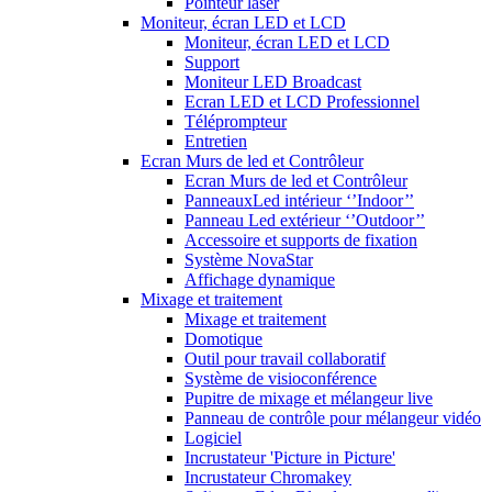
Pointeur laser
Moniteur, écran LED et LCD
Moniteur, écran LED et LCD
Support
Moniteur LED Broadcast
Ecran LED et LCD Professionnel
Téléprompteur
Entretien
Ecran Murs de led et Contrôleur
Ecran Murs de led et Contrôleur
PanneauxLed intérieur ‘’Indoor’’
Panneau Led extérieur ‘’Outdoor’’
Accessoire et supports de fixation
Système NovaStar
Affichage dynamique
Mixage et traitement
Mixage et traitement
Domotique
Outil pour travail collaboratif
Système de visioconférence
Pupitre de mixage et mélangeur live
Panneau de contrôle pour mélangeur vidéo
Logiciel
Incrustateur 'Picture in Picture'
Incrustateur Chromakey