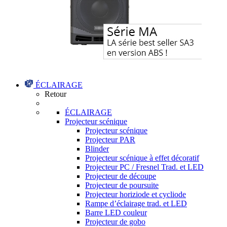
ÉCLAIRAGE
Retour
ÉCLAIRAGE
Projecteur scénique
Projecteur scénique
Projecteur PAR
Blinder
Projecteur scénique à effet décoratif
Projecteur PC / Fresnel Trad. et LED
Projecteur de découpe
Projecteur de poursuite
Projecteur horiziode et cycliode
Rampe d’éclairage trad. et LED
Barre LED couleur
Projecteur de gobo