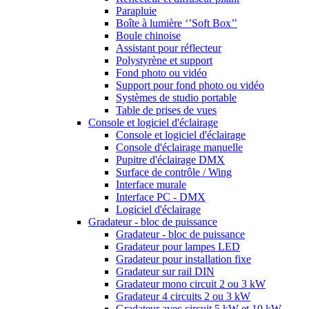
Parapluie
Boîte à lumière ‘’Soft Box’’
Boule chinoise
Assistant pour réflecteur
Polystyrène et support
Fond photo ou vidéo
Support pour fond photo ou vidéo
Systèmes de studio portable
Table de prises de vues
Console et logiciel d'éclairage
Console et logiciel d'éclairage
Console d'éclairage manuelle
Pupitre d'éclairage DMX
Surface de contrôle / Wing
Interface murale
Interface PC - DMX
Logiciel d'éclairage
Gradateur - bloc de puissance
Gradateur - bloc de puissance
Gradateur pour lampes LED
Gradateur pour installation fixe
Gradateur sur rail DIN
Gradateur mono circuit 2 ou 3 kW
Gradateur 4 circuits 2 ou 3 kW
Gradateur avec circuit 5 kW et 10 kW