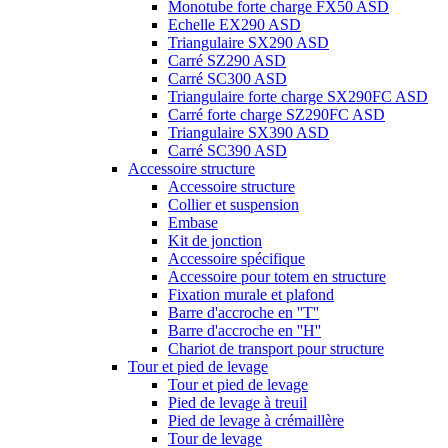
Monotube forte charge FX50 ASD
Echelle EX290 ASD
Triangulaire SX290 ASD
Carré SZ290 ASD
Carré SC300 ASD
Triangulaire forte charge SX290FC ASD
Carré forte charge SZ290FC ASD
Triangulaire SX390 ASD
Carré SC390 ASD
Accessoire structure
Accessoire structure
Collier et suspension
Embase
Kit de jonction
Accessoire spécifique
Accessoire pour totem en structure
Fixation murale et plafond
Barre d'accroche en ''T''
Barre d'accroche en ''H''
Chariot de transport pour structure
Tour et pied de levage
Tour et pied de levage
Pied de levage à treuil
Pied de levage à crémaillère
Tour de levage