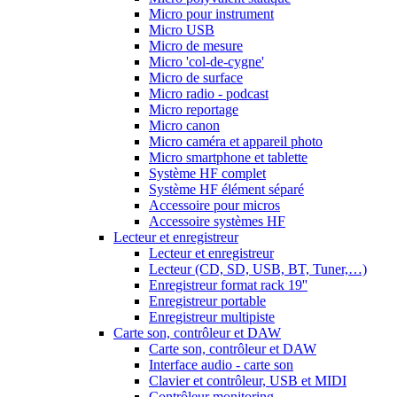
Micro pour instrument
Micro USB
Micro de mesure
Micro 'col-de-cygne'
Micro de surface
Micro radio - podcast
Micro reportage
Micro canon
Micro caméra et appareil photo
Micro smartphone et tablette
Système HF complet
Système HF élément séparé
Accessoire pour micros
Accessoire systèmes HF
Lecteur et enregistreur
Lecteur et enregistreur
Lecteur (CD, SD, USB, BT, Tuner,…)
Enregistreur format rack 19''
Enregistreur portable
Enregistreur multipiste
Carte son, contrôleur et DAW
Carte son, contrôleur et DAW
Interface audio - carte son
Clavier et contrôleur, USB et MIDI
Contrôleur monitoring