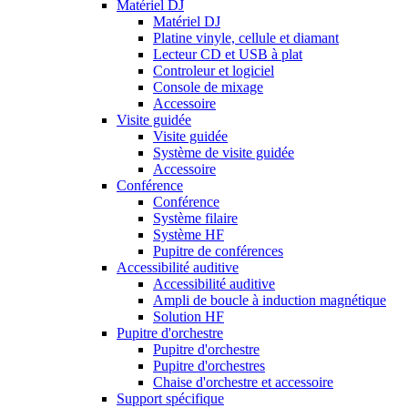
Matériel DJ
Matériel DJ
Platine vinyle, cellule et diamant
Lecteur CD et USB à plat
Controleur et logiciel
Console de mixage
Accessoire
Visite guidée
Visite guidée
Système de visite guidée
Accessoire
Conférence
Conférence
Système filaire
Système HF
Pupitre de conférences
Accessibilité auditive
Accessibilité auditive
Ampli de boucle à induction magnétique
Solution HF
Pupitre d'orchestre
Pupitre d'orchestre
Pupitre d'orchestres
Chaise d'orchestre et accessoire
Support spécifique