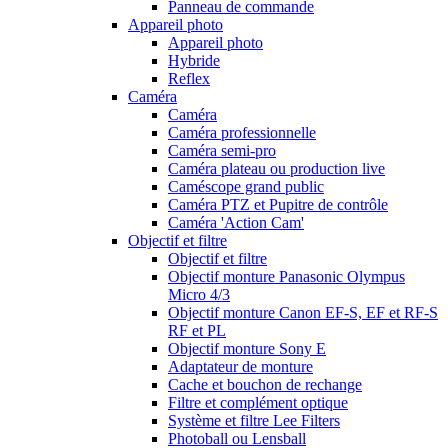
Panneau de commande
Appareil photo
Appareil photo
Hybride
Reflex
Caméra
Caméra
Caméra professionnelle
Caméra semi-pro
Caméra plateau ou production live
Caméscope grand public
Caméra PTZ et Pupitre de contrôle
Caméra 'Action Cam'
Objectif et filtre
Objectif et filtre
Objectif monture Panasonic Olympus
Micro 4/3
Objectif monture Canon EF-S, EF et RF-S
RF et PL
Objectif monture Sony E
Adaptateur de monture
Cache et bouchon de rechange
Filtre et complément optique
Système et filtre Lee Filters
Photoball ou Lensball