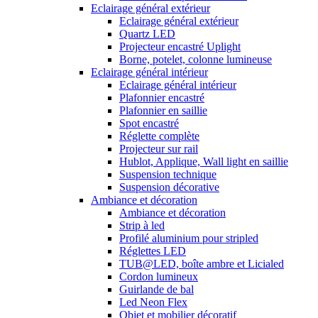
Eclairage général extérieur
Eclairage général extérieur
Quartz LED
Projecteur encastré Uplight
Borne, potelet, colonne lumineuse
Eclairage général intérieur
Eclairage général intérieur
Plafonnier encastré
Plafonnier en saillie
Spot encastré
Réglette complète
Projecteur sur rail
Hublot, Applique, Wall light en saillie
Suspension technique
Suspension décorative
Ambiance et décoration
Ambiance et décoration
Strip à led
Profilé aluminium pour stripled
Réglettes LED
TUB@LED, boîte ambre et Licialed
Cordon lumineux
Guirlande de bal
Led Neon Flex
Objet et mobilier décoratif