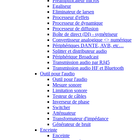
Préamplificateur micros
Egaliseur
Eliminateur de larsen
Processeur d'effets
Processeur de dynamique
Processeur de diffusion
Boîte de direct (DI) - symétriseur
Convertisseur analogique <> numérique
Périphériques DANTE, AVB, etc…
Splitter et distributeur audio
Périphérique Broadcast
Transmission audio par RJ45
Transmission audio HF et Bluetooth
Outil pour l'audio
Outil pour l'audio
Mesure sonore
Limitation sonore
Testeur de câbles
Inverseur de phase
Switcher
Atténuateur
Transformateur d'impédance
Générateur de bruit
Enceinte
Enceinte