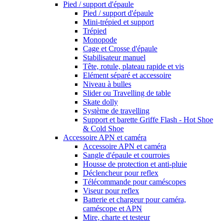
Pied / support d'épaule
Pied / support d'épaule
Mini-trépied et support
Trépied
Monopode
Cage et Crosse d'épaule
Stabilisateur manuel
Tête, rotule, plateau rapide et vis
Elément séparé et accessoire
Niveau à bulles
Slider ou Travelling de table
Skate dolly
Système de travelling
Support et barette Griffe Flash - Hot Shoe
& Cold Shoe
Accessoire APN et caméra
Accessoire APN et caméra
Sangle d'épaule et courroies
Housse de protection et anti-pluie
Déclencheur pour reflex
Télécommande pour caméscopes
Viseur pour reflex
Batterie et chargeur pour caméra,
caméscope et APN
Mire, charte et testeur