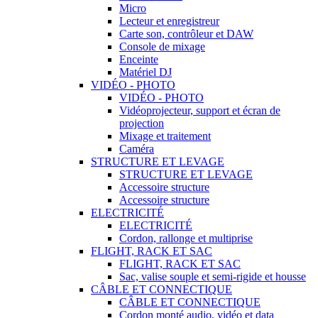
Micro
Lecteur et enregistreur
Carte son, contrôleur et DAW
Console de mixage
Enceinte
Matériel DJ
VIDÉO - PHOTO
VIDÉO - PHOTO
Vidéoprojecteur, support et écran de
projection
Mixage et traitement
Caméra
STRUCTURE ET LEVAGE
STRUCTURE ET LEVAGE
Accessoire structure
Accessoire structure
ELECTRICITÉ
ELECTRICITÉ
Cordon, rallonge et multiprise
FLIGHT, RACK ET SAC
FLIGHT, RACK ET SAC
Sac, valise souple et semi-rigide et housse
CÂBLE ET CONNECTIQUE
CÂBLE ET CONNECTIQUE
Cordon monté audio, vidéo et data