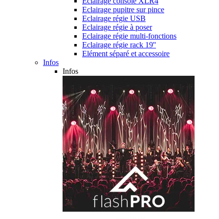
Eclairage console XLR4
Eclairage pupitre sur pince
Eclairage régie USB
Eclairage régie à poser
Eclairage régie multi-fonctions
Eclairage régie rack 19''
Elément séparé et accessoire
Infos
Infos