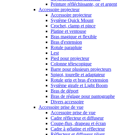
Peinture réfléchissante, or et argent
Accessoire projecteur
Accessoire projecteur
Système Quick Mount
Crochet, clamp et pince
Platine et ventouse
Bras magique et flexible
Bras d'extension
Rotule parapluie
Lest
Pied pour projecteur
Colonne télescopique
Barre pour plusieurs projecteurs
Spigot, tourelle et adaptateur
Rotule grip et bras d'extension
Système girafe et Light Boom
Bras de déport
Bras de réglage pour pantographe
Divers accessoire
Accessoire prise de vue
Accessoire prise de vue
Cadre réflecteur et diffuseur
Coupe-flux, drapeau et écran
Cadre à gélatine et réflecteur
Réflecteur et diffuseur pliant