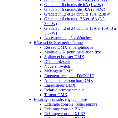
Gradateur 6 circuits de 6A (1.4kW)
Gradateur 6 circuits de 10A (2.3kW)
Gradateur 12 et 24 circuits 10A (2.3kW)
Gradateur 6 circuits 13A et 16A (3 à
3.6kW)
Gradateur 12 et 24 circuits 13A et 16A (3 à
3.6kW)
Accessoire et pièce détachée
Réseau DMX et périphérique
Réseau DMX et périphérique
Module DIN pour installation fixe
Splitter et booster DMX
Démultiplexeur
Node et Switch
Mélangeur DMX
Emetteur-récepteur DMX-HF
Adaptateur et bouchon DMX
Enregistreur DMX
Relais électromécanique
Testeur DMX
Eclairage console, régie, pupitre
Eclairage console, régie, pupitre
Eclairage console BNC
Eclairage console XLR3