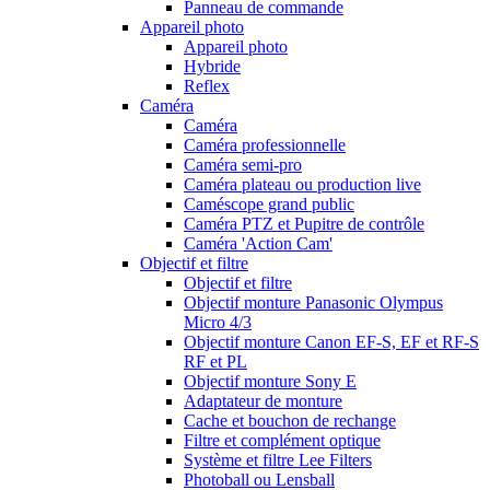
Panneau de commande
Appareil photo
Appareil photo
Hybride
Reflex
Caméra
Caméra
Caméra professionnelle
Caméra semi-pro
Caméra plateau ou production live
Caméscope grand public
Caméra PTZ et Pupitre de contrôle
Caméra 'Action Cam'
Objectif et filtre
Objectif et filtre
Objectif monture Panasonic Olympus
Micro 4/3
Objectif monture Canon EF-S, EF et RF-S
RF et PL
Objectif monture Sony E
Adaptateur de monture
Cache et bouchon de rechange
Filtre et complément optique
Système et filtre Lee Filters
Photoball ou Lensball