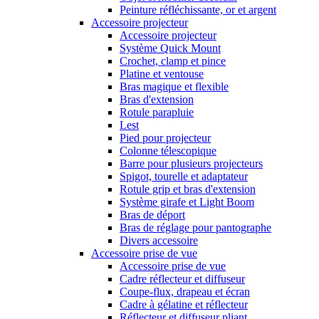
Peinture réfléchissante, or et argent
Accessoire projecteur
Accessoire projecteur
Système Quick Mount
Crochet, clamp et pince
Platine et ventouse
Bras magique et flexible
Bras d'extension
Rotule parapluie
Lest
Pied pour projecteur
Colonne télescopique
Barre pour plusieurs projecteurs
Spigot, tourelle et adaptateur
Rotule grip et bras d'extension
Système girafe et Light Boom
Bras de déport
Bras de réglage pour pantographe
Divers accessoire
Accessoire prise de vue
Accessoire prise de vue
Cadre réflecteur et diffuseur
Coupe-flux, drapeau et écran
Cadre à gélatine et réflecteur
Réflecteur et diffuseur pliant