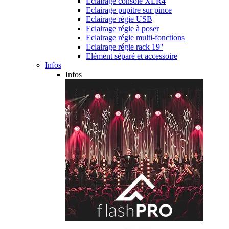
Eclairage console XLR4
Eclairage pupitre sur pince
Eclairage régie USB
Eclairage régie à poser
Eclairage régie multi-fonctions
Eclairage régie rack 19''
Elément séparé et accessoire
Infos
Infos