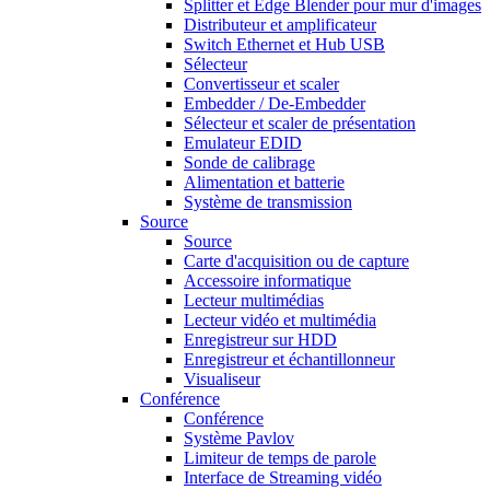
Splitter et Edge Blender pour mur d'images
Distributeur et amplificateur
Switch Ethernet et Hub USB
Sélecteur
Convertisseur et scaler
Embedder / De-Embedder
Sélecteur et scaler de présentation
Emulateur EDID
Sonde de calibrage
Alimentation et batterie
Système de transmission
Source
Source
Carte d'acquisition ou de capture
Accessoire informatique
Lecteur multimédias
Lecteur vidéo et multimédia
Enregistreur sur HDD
Enregistreur et échantillonneur
Visualiseur
Conférence
Conférence
Système Pavlov
Limiteur de temps de parole
Interface de Streaming vidéo