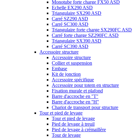
Monotube forte charge FX50 ASD
Echelle EX290 ASD
Triangulaire SX290 ASD
Carré SZ290 ASD
Carré SC300 ASD
Triangulaire forte charge SX290FC ASD
Carré forte charge SZ290FC ASD
Triangulaire SX390 ASD
Carré SC390 ASD
Accessoire structure
Accessoire structure
Collier et suspension
Embase
Kit de jonction
Accessoire spécifique
Accessoire pour totem en structure
Fixation murale et plafond
Barre d'accroche en ''T''
Barre d'accroche en ''H''
Chariot de transport pour structure
Tour et pied de levage
Tour et pied de levage
Pied de levage à treuil
Pied de levage à crémaillère
Tour de levage