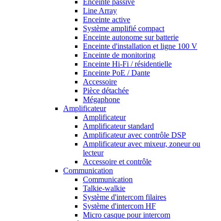
Enceinte passive
Line Array
Enceinte active
Système amplifié compact
Enceinte autonome sur batterie
Enceinte d'installation et ligne 100 V
Enceinte de monitoring
Enceinte Hi-Fi / résidentielle
Enceinte PoE / Dante
Accessoire
Pièce détachée
Mégaphone
Amplificateur
Amplificateur
Amplificateur standard
Amplificateur avec contrôle DSP
Amplificateur avec mixeur, zoneur ou
lecteur
Accessoire et contrôle
Communication
Communication
Talkie-walkie
Système d'intercom filaires
Système d'intercom HF
Micro casque pour intercom