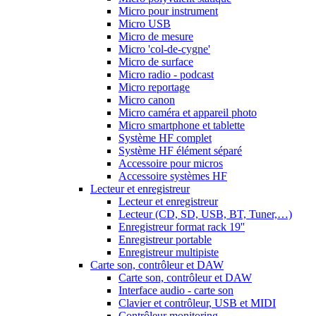
Micro pour instrument
Micro USB
Micro de mesure
Micro 'col-de-cygne'
Micro de surface
Micro radio - podcast
Micro reportage
Micro canon
Micro caméra et appareil photo
Micro smartphone et tablette
Système HF complet
Système HF élément séparé
Accessoire pour micros
Accessoire systèmes HF
Lecteur et enregistreur
Lecteur et enregistreur
Lecteur (CD, SD, USB, BT, Tuner,…)
Enregistreur format rack 19''
Enregistreur portable
Enregistreur multipiste
Carte son, contrôleur et DAW
Carte son, contrôleur et DAW
Interface audio - carte son
Clavier et contrôleur, USB et MIDI
Contrôleur monitoring