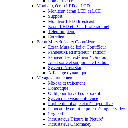
Pointeur laser
Moniteur, écran LED et LCD
Moniteur, écran LED et LCD
Support
Moniteur LED Broadcast
Ecran LED et LCD Professionnel
Téléprompteur
Entretien
Ecran Murs de led et Contrôleur
Ecran Murs de led et Contrôleur
PanneauxLed intérieur ‘’Indoor’’
Panneau Led extérieur ‘’Outdoor’’
Accessoire et supports de fixation
Système NovaStar
Affichage dynamique
Mixage et traitement
Mixage et traitement
Domotique
Outil pour travail collaboratif
Système de visioconférence
Pupitre de mixage et mélangeur live
Panneau de contrôle pour mélangeur vidéo
Logiciel
Incrustateur 'Picture in Picture'
Incrustateur Chromakey