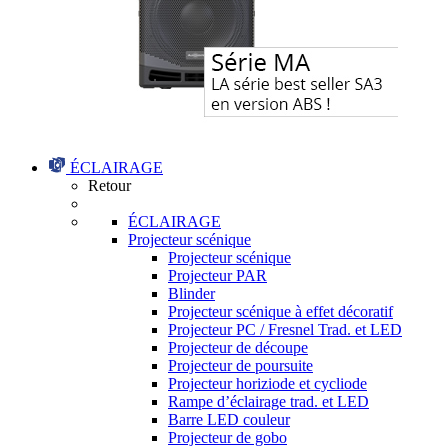
ÉCLAIRAGE
Retour
ÉCLAIRAGE
Projecteur scénique
Projecteur scénique
Projecteur PAR
Blinder
Projecteur scénique à effet décoratif
Projecteur PC / Fresnel Trad. et LED
Projecteur de découpe
Projecteur de poursuite
Projecteur horiziode et cycliode
Rampe d’éclairage trad. et LED
Barre LED couleur
Projecteur de gobo