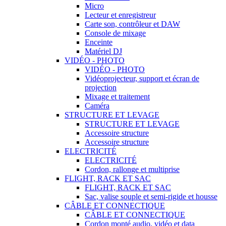
Micro
Lecteur et enregistreur
Carte son, contrôleur et DAW
Console de mixage
Enceinte
Matériel DJ
VIDÉO - PHOTO
VIDÉO - PHOTO
Vidéoprojecteur, support et écran de
projection
Mixage et traitement
Caméra
STRUCTURE ET LEVAGE
STRUCTURE ET LEVAGE
Accessoire structure
Accessoire structure
ELECTRICITÉ
ELECTRICITÉ
Cordon, rallonge et multiprise
FLIGHT, RACK ET SAC
FLIGHT, RACK ET SAC
Sac, valise souple et semi-rigide et housse
CÂBLE ET CONNECTIQUE
CÂBLE ET CONNECTIQUE
Cordon monté audio, vidéo et data