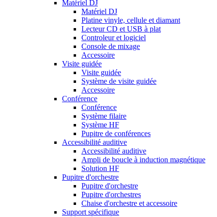
Matériel DJ
Matériel DJ
Platine vinyle, cellule et diamant
Lecteur CD et USB à plat
Controleur et logiciel
Console de mixage
Accessoire
Visite guidée
Visite guidée
Système de visite guidée
Accessoire
Conférence
Conférence
Système filaire
Système HF
Pupitre de conférences
Accessibilité auditive
Accessibilité auditive
Ampli de boucle à induction magnétique
Solution HF
Pupitre d'orchestre
Pupitre d'orchestre
Pupitre d'orchestres
Chaise d'orchestre et accessoire
Support spécifique