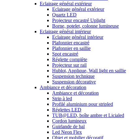
Eclairage général extérieur
Eclairage général extérieur
Quartz LED
Projecteur encastré Uplight
Borne, potelet, colonne lumineuse
Eclairage général intérieur
Eclairage général intérieur
Plafonnier encastré
Plafonnier en saillie
Spot encastré
Réglette complète
Projecteur sur rail
Hublot, Applique, Wall light en saillie
Suspension technique
Suspension décorative
Ambiance et décoration
Ambiance et décoration
Strip à led
Profilé aluminium pour stripled
Réglettes LED
TUB@LED, boîte ambre et Licialed
Cordon lumineux
Guirlande de bal
Led Neon Flex
Objet et mobilier décoratif