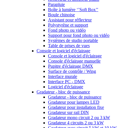
Parapluie
Boîte à lumière ‘’Soft Box’’
Boule chinoise
Assistant pour réflecteur
Polystyrène et support
Fond photo ou vidéo
Support pour fond photo ou vidéo
Systèmes de studio portable
Table de prises de vues
Console et logiciel d'éclairage
Console et logiciel d'éclairage
Console d'éclairage manuelle
Pupitre d'éclairage DMX
Surface de contrôle / Wing
Interface murale
Interface PC - DMX
Logiciel d'éclairage
Gradateur - bloc de puissance
Gradateur - bloc de puissance
Gradateur pour lampes LED
Gradateur pour installation fixe
Gradateur sur rail DIN
Gradateur mono circuit 2 ou 3 kW
Gradateur 4 circuits 2 ou 3 kW
Gradateur avec circuit 5 kW et 10 kW