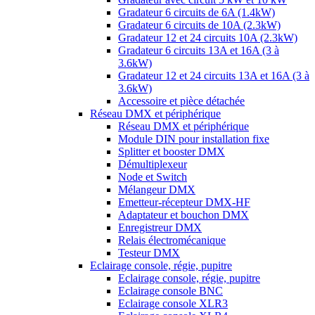
Gradateur 6 circuits de 6A (1.4kW)
Gradateur 6 circuits de 10A (2.3kW)
Gradateur 12 et 24 circuits 10A (2.3kW)
Gradateur 6 circuits 13A et 16A (3 à
3.6kW)
Gradateur 12 et 24 circuits 13A et 16A (3 à
3.6kW)
Accessoire et pièce détachée
Réseau DMX et périphérique
Réseau DMX et périphérique
Module DIN pour installation fixe
Splitter et booster DMX
Démultiplexeur
Node et Switch
Mélangeur DMX
Emetteur-récepteur DMX-HF
Adaptateur et bouchon DMX
Enregistreur DMX
Relais électromécanique
Testeur DMX
Eclairage console, régie, pupitre
Eclairage console, régie, pupitre
Eclairage console BNC
Eclairage console XLR3