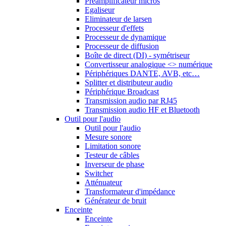
Préamplificateur micros
Egaliseur
Eliminateur de larsen
Processeur d'effets
Processeur de dynamique
Processeur de diffusion
Boîte de direct (DI) - symétriseur
Convertisseur analogique <> numérique
Périphériques DANTE, AVB, etc…
Splitter et distributeur audio
Périphérique Broadcast
Transmission audio par RJ45
Transmission audio HF et Bluetooth
Outil pour l'audio
Outil pour l'audio
Mesure sonore
Limitation sonore
Testeur de câbles
Inverseur de phase
Switcher
Atténuateur
Transformateur d'impédance
Générateur de bruit
Enceinte
Enceinte