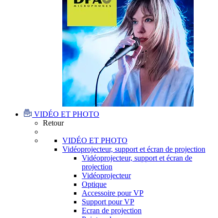
VIDÉO ET PHOTO
Retour
VIDÉO ET PHOTO
Vidéoprojecteur, support et écran de projection
Vidéoprojecteur, support et écran de
projection
Vidéoprojecteur
Optique
Accessoire pour VP
Support pour VP
Ecran de projection