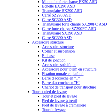
Monotube forte charge FX50 ASD
Echelle EX290 ASD
Triangulaire SX290 ASD
Carré SZ290 ASD
Carré SC300 ASD
Triangulaire forte charge SX290FC ASD
Carré forte charge SZ290FC ASD
Triangulaire SX390 ASD
Carré SC390 ASD
Accessoire structure
Accessoire structure
Collier et suspension
Embase
Kit de jonction
Accessoire spécifique
Accessoire pour totem en structure
Fixation murale et plafond
Barre d'accroche en ''T''
Barre d'accroche en ''H''
Chariot de transport pour structure
Tour et pied de levage
Tour et pied de levage
Pied de levage à treuil
Pied de levage à crémaillère
Tour de levage