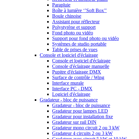
Parapluie
Boîte à lumière ‘’Soft Box’’
Boule chinoise
Assistant pour réflecteur
Polystyrène et support
Fond photo ou vidéo
Support pour fond photo ou vidéo
Systèmes de studio portable
Table de prises de vues
Console et logiciel d'éclairage
Console et logiciel d'éclairage
Console d'éclairage manuelle
Pupitre d'éclairage DMX
Surface de contrôle / Wing
Interface murale
Interface PC - DMX
Logiciel d'éclairage
Gradateur - bloc de puissance
Gradateur - bloc de puissance
Gradateur pour lampes LED
Gradateur pour installation fixe
Gradateur sur rail DIN
Gradateur mono circuit 2 ou 3 kW
Gradateur 4 circuits 2 ou 3 kW
Gradateur avec circuit 5 kW et 10 kW