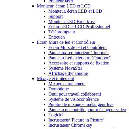
Pointeur laser
Moniteur, écran LED et LCD
Moniteur, écran LED et LCD
Support
Moniteur LED Broadcast
Ecran LED et LCD Professionnel
Téléprompteur
Entretien
Ecran Murs de led et Contrôleur
Ecran Murs de led et Contrôleur
PanneauxLed intérieur ‘’Indoor’’
Panneau Led extérieur ‘’Outdoor’’
Accessoire et supports de fixation
Système NovaStar
Affichage dynamique
Mixage et traitement
Mixage et traitement
Domotique
Outil pour travail collaboratif
Système de visioconférence
Pupitre de mixage et mélangeur live
Panneau de contrôle pour mélangeur vidéo
Logiciel
Incrustateur 'Picture in Picture'
Incrustateur Chromakey