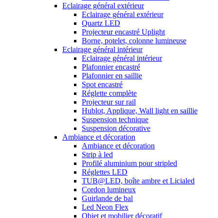
Eclairage général extérieur
Eclairage général extérieur
Quartz LED
Projecteur encastré Uplight
Borne, potelet, colonne lumineuse
Eclairage général intérieur
Eclairage général intérieur
Plafonnier encastré
Plafonnier en saillie
Spot encastré
Réglette complète
Projecteur sur rail
Hublot, Applique, Wall light en saillie
Suspension technique
Suspension décorative
Ambiance et décoration
Ambiance et décoration
Strip à led
Profilé aluminium pour stripled
Réglettes LED
TUB@LED, boîte ambre et Licialed
Cordon lumineux
Guirlande de bal
Led Neon Flex
Objet et mobilier décoratif