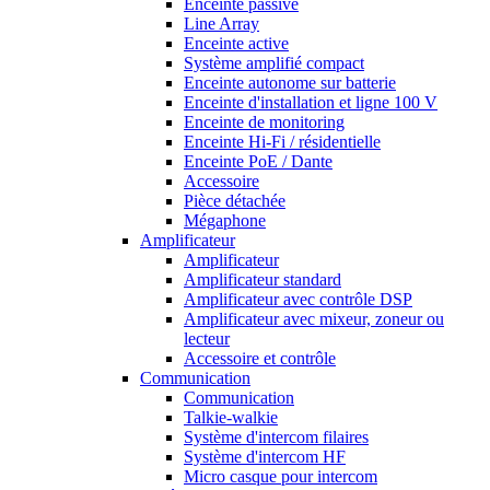
Enceinte passive
Line Array
Enceinte active
Système amplifié compact
Enceinte autonome sur batterie
Enceinte d'installation et ligne 100 V
Enceinte de monitoring
Enceinte Hi-Fi / résidentielle
Enceinte PoE / Dante
Accessoire
Pièce détachée
Mégaphone
Amplificateur
Amplificateur
Amplificateur standard
Amplificateur avec contrôle DSP
Amplificateur avec mixeur, zoneur ou
lecteur
Accessoire et contrôle
Communication
Communication
Talkie-walkie
Système d'intercom filaires
Système d'intercom HF
Micro casque pour intercom