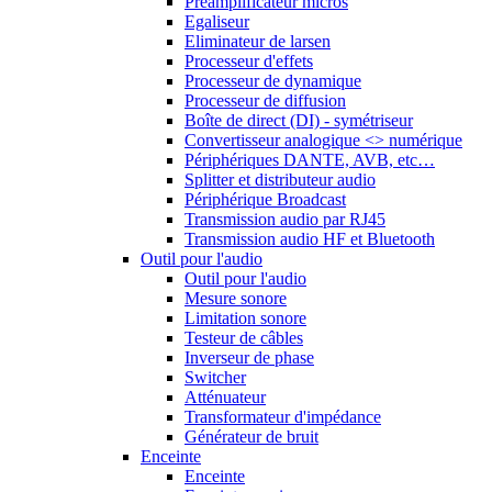
Préamplificateur micros
Egaliseur
Eliminateur de larsen
Processeur d'effets
Processeur de dynamique
Processeur de diffusion
Boîte de direct (DI) - symétriseur
Convertisseur analogique <> numérique
Périphériques DANTE, AVB, etc…
Splitter et distributeur audio
Périphérique Broadcast
Transmission audio par RJ45
Transmission audio HF et Bluetooth
Outil pour l'audio
Outil pour l'audio
Mesure sonore
Limitation sonore
Testeur de câbles
Inverseur de phase
Switcher
Atténuateur
Transformateur d'impédance
Générateur de bruit
Enceinte
Enceinte