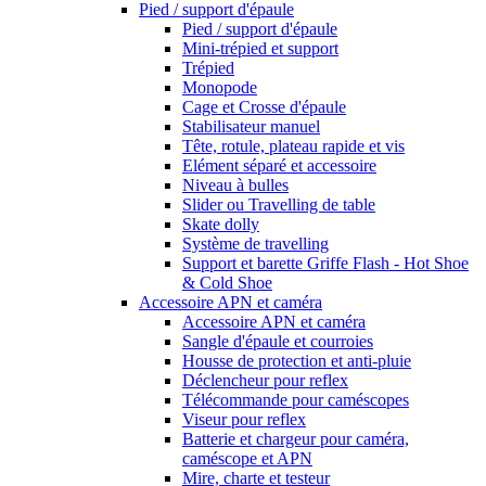
Pied / support d'épaule
Pied / support d'épaule
Mini-trépied et support
Trépied
Monopode
Cage et Crosse d'épaule
Stabilisateur manuel
Tête, rotule, plateau rapide et vis
Elément séparé et accessoire
Niveau à bulles
Slider ou Travelling de table
Skate dolly
Système de travelling
Support et barette Griffe Flash - Hot Shoe
& Cold Shoe
Accessoire APN et caméra
Accessoire APN et caméra
Sangle d'épaule et courroies
Housse de protection et anti-pluie
Déclencheur pour reflex
Télécommande pour caméscopes
Viseur pour reflex
Batterie et chargeur pour caméra,
caméscope et APN
Mire, charte et testeur