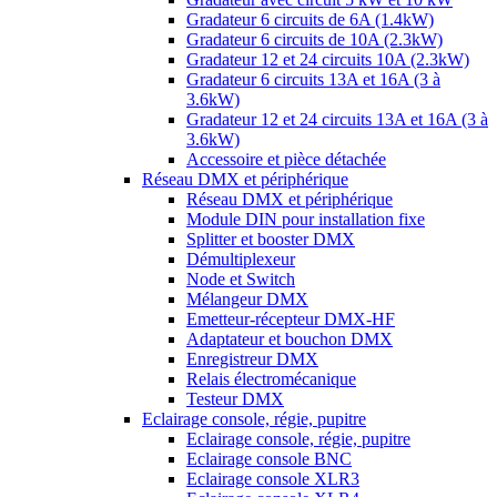
Gradateur 6 circuits de 6A (1.4kW)
Gradateur 6 circuits de 10A (2.3kW)
Gradateur 12 et 24 circuits 10A (2.3kW)
Gradateur 6 circuits 13A et 16A (3 à
3.6kW)
Gradateur 12 et 24 circuits 13A et 16A (3 à
3.6kW)
Accessoire et pièce détachée
Réseau DMX et périphérique
Réseau DMX et périphérique
Module DIN pour installation fixe
Splitter et booster DMX
Démultiplexeur
Node et Switch
Mélangeur DMX
Emetteur-récepteur DMX-HF
Adaptateur et bouchon DMX
Enregistreur DMX
Relais électromécanique
Testeur DMX
Eclairage console, régie, pupitre
Eclairage console, régie, pupitre
Eclairage console BNC
Eclairage console XLR3