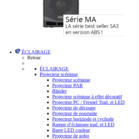
ÉCLAIRAGE
Retour
ÉCLAIRAGE
Projecteur scénique
Projecteur scénique
Projecteur PAR
Blinder
Projecteur scénique à effet décoratif
Projecteur PC / Fresnel Trad. et LED
Projecteur de découpe
Projecteur de poursuite
Projecteur horiziode et cycliode
Rampe d’éclairage trad. et LED
Barre LED couleur
Projecteur de gobo