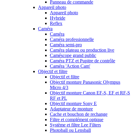
Panneau de commande
Appareil photo
Appareil photo
Hybride
Reflex
Caméra
Caméra
Caméra professionnelle
Caméra semi-pro
Caméra plateau ou production live
Caméscope grand public
Caméra PTZ et Pupitre de contrôle
Caméra 'Action Cam'
Objectif et filtre
Objectif et filtre
Objectif monture Panasonic Olympus
Micro 4/3
Objectif monture Canon EF-S, EF et RF-S
RF et PL
Objectif monture Sony E
Adaptateur de monture
Cache et bouchon de rechange
Filtre et complément optique
Système et filtre Lee Filters
Photoball ou Lensball