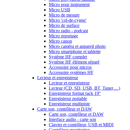
Micro pour instrument
Micro USB
Micro de mesure
Micro 'col-de-cygne'
Micro de surface
Micro radio - podcast
Micro reportage
Micro canon
Micro caméra et appareil photo
Micro smartphone et tablette
Système HF complet
Système HF élément séparé
Accessoire pour micros
Accessoire systèmes HF
Lecteur et enregistreur
Lecteur et enregistreur
Lecteur (CD, SD, USB, BT, Tuner,…)
Enregistreur format rack 19''
Enregistreur portable
Enregistreur multipiste
Carte son, contrôleur et DAW
Carte son, contrôleur et DAW
Interface audio - carte son
Clavier et contrôleur, USB et MIDI
Contrôleur monitoring