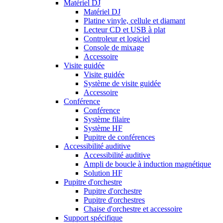
Matériel DJ
Matériel DJ
Platine vinyle, cellule et diamant
Lecteur CD et USB à plat
Controleur et logiciel
Console de mixage
Accessoire
Visite guidée
Visite guidée
Système de visite guidée
Accessoire
Conférence
Conférence
Système filaire
Système HF
Pupitre de conférences
Accessibilité auditive
Accessibilité auditive
Ampli de boucle à induction magnétique
Solution HF
Pupitre d'orchestre
Pupitre d'orchestre
Pupitre d'orchestres
Chaise d'orchestre et accessoire
Support spécifique