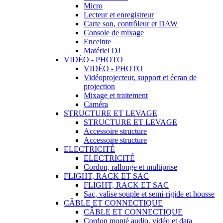
Micro
Lecteur et enregistreur
Carte son, contrôleur et DAW
Console de mixage
Enceinte
Matériel DJ
VIDÉO - PHOTO
VIDÉO - PHOTO
Vidéoprojecteur, support et écran de
projection
Mixage et traitement
Caméra
STRUCTURE ET LEVAGE
STRUCTURE ET LEVAGE
Accessoire structure
Accessoire structure
ELECTRICITÉ
ELECTRICITÉ
Cordon, rallonge et multiprise
FLIGHT, RACK ET SAC
FLIGHT, RACK ET SAC
Sac, valise souple et semi-rigide et housse
CÂBLE ET CONNECTIQUE
CÂBLE ET CONNECTIQUE
Cordon monté audio, vidéo et data