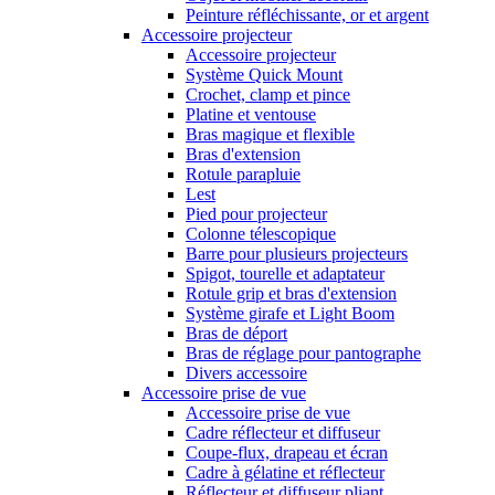
Peinture réfléchissante, or et argent
Accessoire projecteur
Accessoire projecteur
Système Quick Mount
Crochet, clamp et pince
Platine et ventouse
Bras magique et flexible
Bras d'extension
Rotule parapluie
Lest
Pied pour projecteur
Colonne télescopique
Barre pour plusieurs projecteurs
Spigot, tourelle et adaptateur
Rotule grip et bras d'extension
Système girafe et Light Boom
Bras de déport
Bras de réglage pour pantographe
Divers accessoire
Accessoire prise de vue
Accessoire prise de vue
Cadre réflecteur et diffuseur
Coupe-flux, drapeau et écran
Cadre à gélatine et réflecteur
Réflecteur et diffuseur pliant