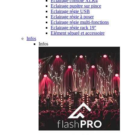
Eclairage console XLR4
Eclairage pupitre sur pince
Eclairage régie USB
Eclairage régie à poser
Eclairage régie multi-fonctions
Eclairage régie rack 19''
Elément séparé et accessoire
Infos
Infos