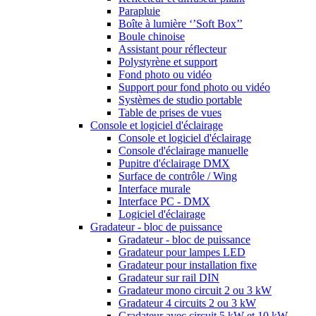
Parapluie
Boîte à lumière ‘’Soft Box’’
Boule chinoise
Assistant pour réflecteur
Polystyrène et support
Fond photo ou vidéo
Support pour fond photo ou vidéo
Systèmes de studio portable
Table de prises de vues
Console et logiciel d'éclairage
Console et logiciel d'éclairage
Console d'éclairage manuelle
Pupitre d'éclairage DMX
Surface de contrôle / Wing
Interface murale
Interface PC - DMX
Logiciel d'éclairage
Gradateur - bloc de puissance
Gradateur - bloc de puissance
Gradateur pour lampes LED
Gradateur pour installation fixe
Gradateur sur rail DIN
Gradateur mono circuit 2 ou 3 kW
Gradateur 4 circuits 2 ou 3 kW
Gradateur avec circuit 5 kW et 10 kW