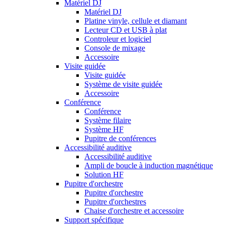
Matériel DJ
Matériel DJ
Platine vinyle, cellule et diamant
Lecteur CD et USB à plat
Controleur et logiciel
Console de mixage
Accessoire
Visite guidée
Visite guidée
Système de visite guidée
Accessoire
Conférence
Conférence
Système filaire
Système HF
Pupitre de conférences
Accessibilité auditive
Accessibilité auditive
Ampli de boucle à induction magnétique
Solution HF
Pupitre d'orchestre
Pupitre d'orchestre
Pupitre d'orchestres
Chaise d'orchestre et accessoire
Support spécifique