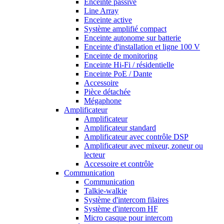
Enceinte passive
Line Array
Enceinte active
Système amplifié compact
Enceinte autonome sur batterie
Enceinte d'installation et ligne 100 V
Enceinte de monitoring
Enceinte Hi-Fi / résidentielle
Enceinte PoE / Dante
Accessoire
Pièce détachée
Mégaphone
Amplificateur
Amplificateur
Amplificateur standard
Amplificateur avec contrôle DSP
Amplificateur avec mixeur, zoneur ou
lecteur
Accessoire et contrôle
Communication
Communication
Talkie-walkie
Système d'intercom filaires
Système d'intercom HF
Micro casque pour intercom