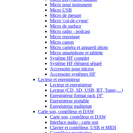
Micro pour instrument
Micro USB
Micro de mesure
Micro 'col-de-cygne'
Micro de surface
Micro radio - podcast
Micro reportage
Micro canon
Micro caméra et appareil photo
Micro smartphone et tablette
Système HF complet
Système HF élément séparé
Accessoire pour micros
Accessoire systèmes HF
Lecteur et enregistreur
Lecteur et enregistreur
Lecteur (CD, SD, USB, BT, Tuner,…)
Enregistreur format rack 19''
Enregistreur portable
Enregistreur multipiste
Carte son, contrôleur et DAW
Carte son, contrôleur et DAW
Interface audio - carte son
Clavier et contrôleur, USB et MIDI
Contrôleur monitoring