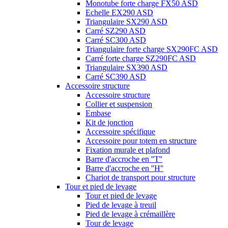
Monotube forte charge FX50 ASD
Echelle EX290 ASD
Triangulaire SX290 ASD
Carré SZ290 ASD
Carré SC300 ASD
Triangulaire forte charge SX290FC ASD
Carré forte charge SZ290FC ASD
Triangulaire SX390 ASD
Carré SC390 ASD
Accessoire structure
Accessoire structure
Collier et suspension
Embase
Kit de jonction
Accessoire spécifique
Accessoire pour totem en structure
Fixation murale et plafond
Barre d'accroche en ''T''
Barre d'accroche en ''H''
Chariot de transport pour structure
Tour et pied de levage
Tour et pied de levage
Pied de levage à treuil
Pied de levage à crémaillère
Tour de levage