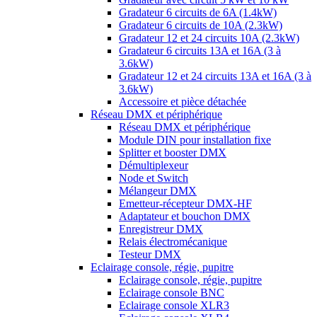
Gradateur 6 circuits de 6A (1.4kW)
Gradateur 6 circuits de 10A (2.3kW)
Gradateur 12 et 24 circuits 10A (2.3kW)
Gradateur 6 circuits 13A et 16A (3 à
3.6kW)
Gradateur 12 et 24 circuits 13A et 16A (3 à
3.6kW)
Accessoire et pièce détachée
Réseau DMX et périphérique
Réseau DMX et périphérique
Module DIN pour installation fixe
Splitter et booster DMX
Démultiplexeur
Node et Switch
Mélangeur DMX
Emetteur-récepteur DMX-HF
Adaptateur et bouchon DMX
Enregistreur DMX
Relais électromécanique
Testeur DMX
Eclairage console, régie, pupitre
Eclairage console, régie, pupitre
Eclairage console BNC
Eclairage console XLR3