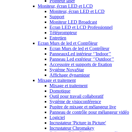
Pointeur laser
Moniteur, écran LED et LCD
Moniteur, écran LED et LCD
Support
Moniteur LED Broadcast
Ecran LED et LCD Professionnel
Téléprompteur
Entretien
Ecran Murs de led et Contrôleur
Ecran Murs de led et Contrôleur
PanneauxLed intérieur ‘’Indoor’’
Panneau Led extérieur ‘’Outdoor’’
Accessoire et supports de fixation
Système NovaStar
Affichage dynamique
Mixage et traitement
Mixage et traitement
Domotique
Outil pour travail collaboratif
Système de visioconférence
Pupitre de mixage et mélangeur live
Panneau de contrôle pour mélangeur vidéo
Logiciel
Incrustateur 'Picture in Picture'
Incrustateur Chromakey