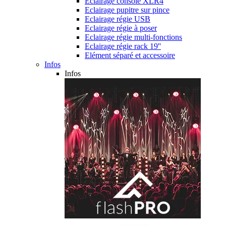
Eclairage console XLR4
Eclairage pupitre sur pince
Eclairage régie USB
Eclairage régie à poser
Eclairage régie multi-fonctions
Eclairage régie rack 19''
Elément séparé et accessoire
Infos
Infos