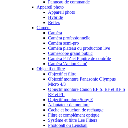
Panneau de commande
Appareil photo
Appareil photo
Hybride
Reflex
Caméra
Caméra
Caméra professionnelle
Caméra semi-pro
Caméra plateau ou production live
Caméscope grand public
Caméra PTZ et Pupitre de contrôle
Caméra 'Action Cam'
Objectif et filtre
Objectif et filtre
Objectif monture Panasonic Olympus
Micro 4/3
Objectif monture Canon EF-S, EF et RF-S
RF et PL
Objectif monture Sony E
Adaptateur de monture
Cache et bouchon de rechange
Filtre et complément optique
Système et filtre Lee Filters
Photoball ou Lensball