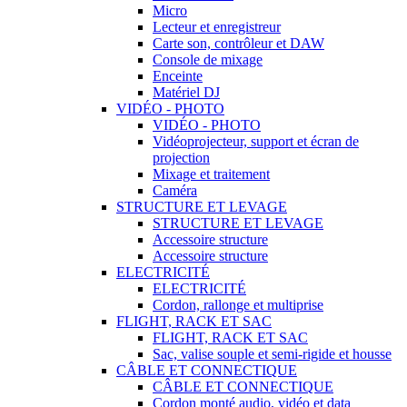
Micro
Lecteur et enregistreur
Carte son, contrôleur et DAW
Console de mixage
Enceinte
Matériel DJ
VIDÉO - PHOTO
VIDÉO - PHOTO
Vidéoprojecteur, support et écran de
projection
Mixage et traitement
Caméra
STRUCTURE ET LEVAGE
STRUCTURE ET LEVAGE
Accessoire structure
Accessoire structure
ELECTRICITÉ
ELECTRICITÉ
Cordon, rallonge et multiprise
FLIGHT, RACK ET SAC
FLIGHT, RACK ET SAC
Sac, valise souple et semi-rigide et housse
CÂBLE ET CONNECTIQUE
CÂBLE ET CONNECTIQUE
Cordon monté audio, vidéo et data