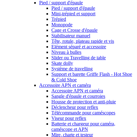
Pied / support d'épaule
Pied / support d'épaule
Mini-trépied et support
Trépied
Monopode
Cage et Crosse d'épaule
Stabilisateur manuel
Tête, rotule, plateau rapide et vis
Elément séparé et accessoire
Niveau à bulles
Slider ou Travelling de table
Skate dolly
Système de travelling
Support et barette Griffe Flash - Hot Shoe
& Cold Shoe
Accessoire APN et caméra
Accessoire APN et caméra
Sangle d'épaule et courroies
Housse de protection et anti-pluie
Déclencheur pour reflex
Télécommande pour caméscopes
Viseur pour reflex
Batterie et chargeur pour caméra,
caméscope et APN
Mire, charte et testeur