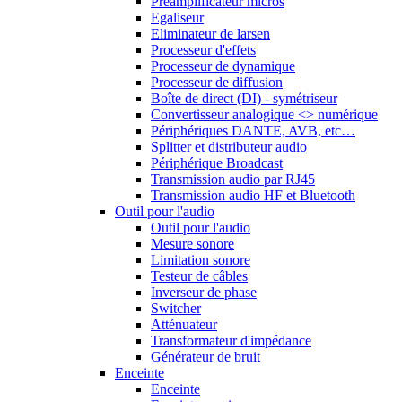
Préamplificateur micros
Egaliseur
Eliminateur de larsen
Processeur d'effets
Processeur de dynamique
Processeur de diffusion
Boîte de direct (DI) - symétriseur
Convertisseur analogique <> numérique
Périphériques DANTE, AVB, etc…
Splitter et distributeur audio
Périphérique Broadcast
Transmission audio par RJ45
Transmission audio HF et Bluetooth
Outil pour l'audio
Outil pour l'audio
Mesure sonore
Limitation sonore
Testeur de câbles
Inverseur de phase
Switcher
Atténuateur
Transformateur d'impédance
Générateur de bruit
Enceinte
Enceinte