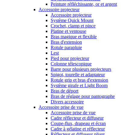
Peinture réfléchissante, or et argent
Accessoire projecteur
Accessoire projecteur
Système Quick Mount
Crochet, clamp et pince
Platine et ventouse
Bras magique et flexible
Bras d'extension
Rotule parapluie
Lest
Pied pour projecteur
Colonne télescopique
Barre pour plusieurs projecteurs
Spigot, tourelle et adaptateur
Rotule grip et bras d'extension
Système girafe et Light Boom
Bras de déport
Bras de réglage pour pantographe
Divers accessoire
Accessoire prise de vue
Accessoire prise de vue
Cadre réflecteur et diffuseur
Coupe-flux, drapeau et écran
Cadre à gélatine et réflecteur
Réflecteur et diffuseur pliant