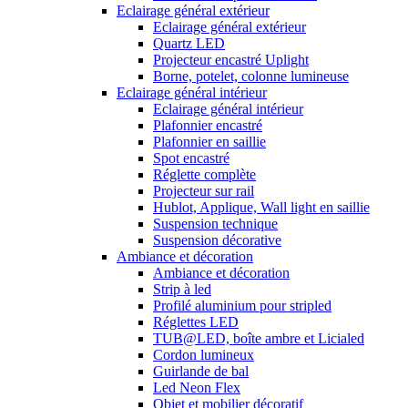
Eclairage général extérieur
Eclairage général extérieur
Quartz LED
Projecteur encastré Uplight
Borne, potelet, colonne lumineuse
Eclairage général intérieur
Eclairage général intérieur
Plafonnier encastré
Plafonnier en saillie
Spot encastré
Réglette complète
Projecteur sur rail
Hublot, Applique, Wall light en saillie
Suspension technique
Suspension décorative
Ambiance et décoration
Ambiance et décoration
Strip à led
Profilé aluminium pour stripled
Réglettes LED
TUB@LED, boîte ambre et Licialed
Cordon lumineux
Guirlande de bal
Led Neon Flex
Objet et mobilier décoratif