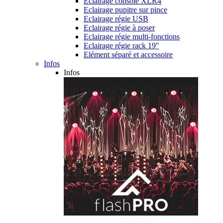
Eclairage console XLR4
Eclairage pupitre sur pince
Eclairage régie USB
Eclairage régie à poser
Eclairage régie multi-fonctions
Eclairage régie rack 19''
Elément séparé et accessoire
Infos
Infos