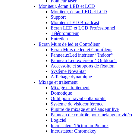
Pointeur laser
Moniteur, écran LED et LCD
Moniteur, écran LED et LCD
Support
Moniteur LED Broadcast
Ecran LED et LCD Professionnel
Téléprompteur
Entretien
Ecran Murs de led et Contrôleur
Ecran Murs de led et Contrôleur
PanneauxLed intérieur ‘’Indoor’’
Panneau Led extérieur ‘’Outdoor’’
Accessoire et supports de fixation
Système NovaStar
Affichage dynamique
Mixage et traitement
Mixage et traitement
Domotique
Outil pour travail collaboratif
Système de visioconférence
Pupitre de mixage et mélangeur live
Panneau de contrôle pour mélangeur vidéo
Logiciel
Incrustateur 'Picture in Picture'
Incrustateur Chromakey