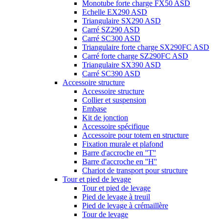
Monotube forte charge FX50 ASD
Echelle EX290 ASD
Triangulaire SX290 ASD
Carré SZ290 ASD
Carré SC300 ASD
Triangulaire forte charge SX290FC ASD
Carré forte charge SZ290FC ASD
Triangulaire SX390 ASD
Carré SC390 ASD
Accessoire structure
Accessoire structure
Collier et suspension
Embase
Kit de jonction
Accessoire spécifique
Accessoire pour totem en structure
Fixation murale et plafond
Barre d'accroche en ''T''
Barre d'accroche en ''H''
Chariot de transport pour structure
Tour et pied de levage
Tour et pied de levage
Pied de levage à treuil
Pied de levage à crémaillère
Tour de levage