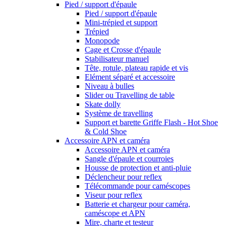
Pied / support d'épaule
Pied / support d'épaule
Mini-trépied et support
Trépied
Monopode
Cage et Crosse d'épaule
Stabilisateur manuel
Tête, rotule, plateau rapide et vis
Elément séparé et accessoire
Niveau à bulles
Slider ou Travelling de table
Skate dolly
Système de travelling
Support et barette Griffe Flash - Hot Shoe
& Cold Shoe
Accessoire APN et caméra
Accessoire APN et caméra
Sangle d'épaule et courroies
Housse de protection et anti-pluie
Déclencheur pour reflex
Télécommande pour caméscopes
Viseur pour reflex
Batterie et chargeur pour caméra,
caméscope et APN
Mire, charte et testeur