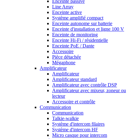
Enceinte passive
Line Array
Enceinte active
Système amplifié compact
Enceinte autonome sur batterie
Enceinte d'installation et ligne 100 V
Enceinte de monitoring
Enceinte Hi-Fi / résidentielle
Enceinte PoE / Dante
Accessoire
Pièce détachée
Mégaphone
Amplificateur
Amplificateur
Amplificateur standard
Amplificateur avec contrôle DSP
Amplificateur avec mixeur, zoneur ou
lecteur
Accessoire et contrôle
Communication
Communication
Talkie-walkie
Système d'intercom filaires
Système d'intercom HF
Micro casque pour intercom