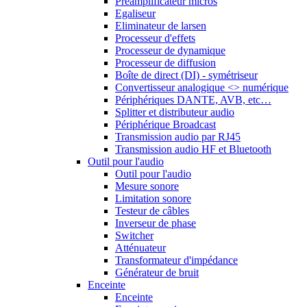
Préamplificateur micros
Egaliseur
Eliminateur de larsen
Processeur d'effets
Processeur de dynamique
Processeur de diffusion
Boîte de direct (DI) - symétriseur
Convertisseur analogique <> numérique
Périphériques DANTE, AVB, etc…
Splitter et distributeur audio
Périphérique Broadcast
Transmission audio par RJ45
Transmission audio HF et Bluetooth
Outil pour l'audio
Outil pour l'audio
Mesure sonore
Limitation sonore
Testeur de câbles
Inverseur de phase
Switcher
Atténuateur
Transformateur d'impédance
Générateur de bruit
Enceinte
Enceinte