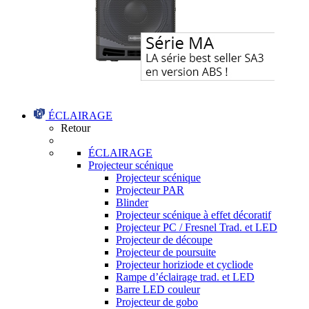
ÉCLAIRAGE
Retour
ÉCLAIRAGE
Projecteur scénique
Projecteur scénique
Projecteur PAR
Blinder
Projecteur scénique à effet décoratif
Projecteur PC / Fresnel Trad. et LED
Projecteur de découpe
Projecteur de poursuite
Projecteur horiziode et cycliode
Rampe d’éclairage trad. et LED
Barre LED couleur
Projecteur de gobo