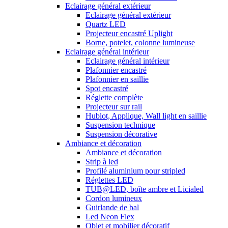
Eclairage général extérieur
Eclairage général extérieur
Quartz LED
Projecteur encastré Uplight
Borne, potelet, colonne lumineuse
Eclairage général intérieur
Eclairage général intérieur
Plafonnier encastré
Plafonnier en saillie
Spot encastré
Réglette complète
Projecteur sur rail
Hublot, Applique, Wall light en saillie
Suspension technique
Suspension décorative
Ambiance et décoration
Ambiance et décoration
Strip à led
Profilé aluminium pour stripled
Réglettes LED
TUB@LED, boîte ambre et Licialed
Cordon lumineux
Guirlande de bal
Led Neon Flex
Objet et mobilier décoratif