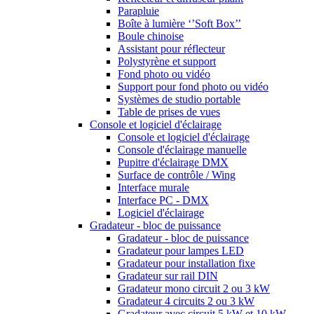
Parapluie
Boîte à lumière ‘’Soft Box’’
Boule chinoise
Assistant pour réflecteur
Polystyrène et support
Fond photo ou vidéo
Support pour fond photo ou vidéo
Systèmes de studio portable
Table de prises de vues
Console et logiciel d'éclairage
Console et logiciel d'éclairage
Console d'éclairage manuelle
Pupitre d'éclairage DMX
Surface de contrôle / Wing
Interface murale
Interface PC - DMX
Logiciel d'éclairage
Gradateur - bloc de puissance
Gradateur - bloc de puissance
Gradateur pour lampes LED
Gradateur pour installation fixe
Gradateur sur rail DIN
Gradateur mono circuit 2 ou 3 kW
Gradateur 4 circuits 2 ou 3 kW
Gradateur avec circuit 5 kW et 10 kW