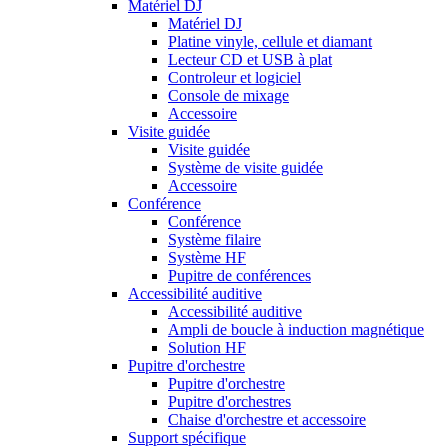
Matériel DJ
Matériel DJ
Platine vinyle, cellule et diamant
Lecteur CD et USB à plat
Controleur et logiciel
Console de mixage
Accessoire
Visite guidée
Visite guidée
Système de visite guidée
Accessoire
Conférence
Conférence
Système filaire
Système HF
Pupitre de conférences
Accessibilité auditive
Accessibilité auditive
Ampli de boucle à induction magnétique
Solution HF
Pupitre d'orchestre
Pupitre d'orchestre
Pupitre d'orchestres
Chaise d'orchestre et accessoire
Support spécifique