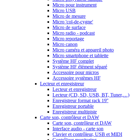
Micro pour instrument
Micro USB
Micro de mesure
Micro 'col-de-cygne'
Micro de surface
Micro radio - podcast
Micro reportage
Micro canon
Micro caméra et appareil photo
Micro smartphone et tablette
Système HF complet
Système HF élément séparé
Accessoire pour micros
Accessoire systèmes HF
Lecteur et enregistreur
Lecteur et enregistreur
Lecteur (CD, SD, USB, BT, Tuner,…)
Enregistreur format rack 19''
Enregistreur portable
Enregistreur multipiste
Carte son, contrôleur et DAW
Carte son, contrôleur et DAW
Interface audio - carte son
Clavier et contrôleur, USB et MIDI
Contrôleur monitoring