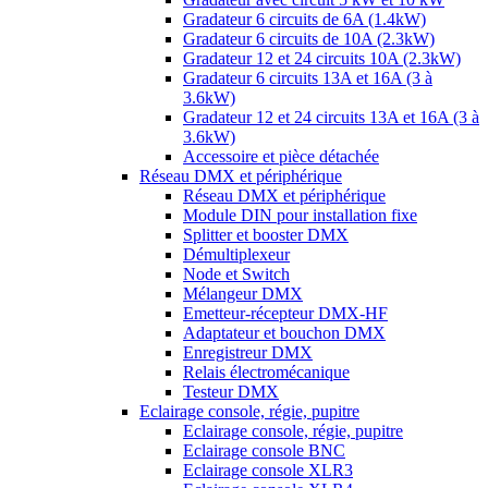
Gradateur 6 circuits de 6A (1.4kW)
Gradateur 6 circuits de 10A (2.3kW)
Gradateur 12 et 24 circuits 10A (2.3kW)
Gradateur 6 circuits 13A et 16A (3 à
3.6kW)
Gradateur 12 et 24 circuits 13A et 16A (3 à
3.6kW)
Accessoire et pièce détachée
Réseau DMX et périphérique
Réseau DMX et périphérique
Module DIN pour installation fixe
Splitter et booster DMX
Démultiplexeur
Node et Switch
Mélangeur DMX
Emetteur-récepteur DMX-HF
Adaptateur et bouchon DMX
Enregistreur DMX
Relais électromécanique
Testeur DMX
Eclairage console, régie, pupitre
Eclairage console, régie, pupitre
Eclairage console BNC
Eclairage console XLR3