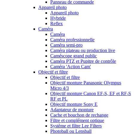
Panneau de commande
Appareil photo
Appareil photo
Hybride
Reflex
Caméra
Caméra
Caméra professionnelle
Caméra semi-pro
Caméra plateau ou production live
Caméscope grand public
Caméra PTZ et Pupitre de contrôle
Caméra 'Action Cam'
Objectif et filtre
Objectif et filtre
Objectif monture Panasonic Olympus
Micro 4/3
Objectif monture Canon EF-S, EF et RF-S
RF et PL
Objectif monture Sony E
Adaptateur de monture
Cache et bouchon de rechange
Filtre et complément optique
Système et filtre Lee Filters
Photoball ou Lensball