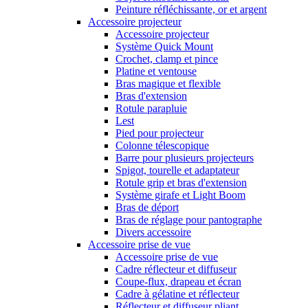
Peinture réfléchissante, or et argent
Accessoire projecteur
Accessoire projecteur
Système Quick Mount
Crochet, clamp et pince
Platine et ventouse
Bras magique et flexible
Bras d'extension
Rotule parapluie
Lest
Pied pour projecteur
Colonne télescopique
Barre pour plusieurs projecteurs
Spigot, tourelle et adaptateur
Rotule grip et bras d'extension
Système girafe et Light Boom
Bras de déport
Bras de réglage pour pantographe
Divers accessoire
Accessoire prise de vue
Accessoire prise de vue
Cadre réflecteur et diffuseur
Coupe-flux, drapeau et écran
Cadre à gélatine et réflecteur
Réflecteur et diffuseur pliant