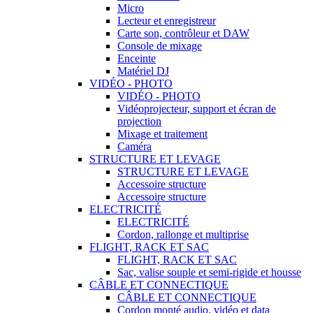
Micro
Lecteur et enregistreur
Carte son, contrôleur et DAW
Console de mixage
Enceinte
Matériel DJ
VIDÉO - PHOTO
VIDÉO - PHOTO
Vidéoprojecteur, support et écran de
projection
Mixage et traitement
Caméra
STRUCTURE ET LEVAGE
STRUCTURE ET LEVAGE
Accessoire structure
Accessoire structure
ELECTRICITÉ
ELECTRICITÉ
Cordon, rallonge et multiprise
FLIGHT, RACK ET SAC
FLIGHT, RACK ET SAC
Sac, valise souple et semi-rigide et housse
CÂBLE ET CONNECTIQUE
CÂBLE ET CONNECTIQUE
Cordon monté audio, vidéo et data