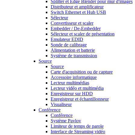
Splitter et Edge Blender pour mur d'images
Distributeur et amplificateur
Switch Ethernet et Hub USB
Sélecteur
Convertisseur et scaler
Embedder / De-Embedder
Sélecteur et scaler de présentation
Emulateur EDID
Sonde de calibrage
Alimentation et batterie
Système de transmission
Source
Source
Carte d'acquisition ou de capture
Accessoire informatique
Lecteur multimédias
Lecteur vidéo et multimédia
Enregistreur sur HDD
Enregistreur et échantillonneur
Visualiseur
Conférence
Conférence
Système Pavlov
Limiteur de temps de parole
Interface de Streaming vidéo