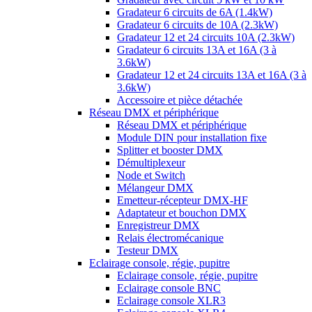
Gradateur 6 circuits de 6A (1.4kW)
Gradateur 6 circuits de 10A (2.3kW)
Gradateur 12 et 24 circuits 10A (2.3kW)
Gradateur 6 circuits 13A et 16A (3 à
3.6kW)
Gradateur 12 et 24 circuits 13A et 16A (3 à
3.6kW)
Accessoire et pièce détachée
Réseau DMX et périphérique
Réseau DMX et périphérique
Module DIN pour installation fixe
Splitter et booster DMX
Démultiplexeur
Node et Switch
Mélangeur DMX
Emetteur-récepteur DMX-HF
Adaptateur et bouchon DMX
Enregistreur DMX
Relais électromécanique
Testeur DMX
Eclairage console, régie, pupitre
Eclairage console, régie, pupitre
Eclairage console BNC
Eclairage console XLR3