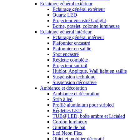
Eclairage général extérieur
Eclairage général extérieur
Quartz LED
Projecteur encastré Uplight
Borne, potelet, colonne lumineuse
Eclairage général intérieur
Eclairage général intérieur
Plafonnier encastré
Plafonnier en saillie
Spot encastré
Réglette complète
Projecteur sur rail
Hublot, Applique, Wall light en saillie
Suspension technique
Suspension décorative
Ambiance et décoration
Ambiance et décoration
Strip à led
Profilé aluminium pour stripled
Réglettes LED
TUB@LED, boîte ambre et Licialed
Cordon lumineux
Guirlande de bal
Led Neon Flex
Objet et mobilier décoratif