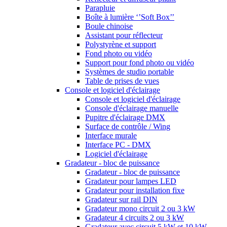
Parapluie
Boîte à lumière ‘’Soft Box’’
Boule chinoise
Assistant pour réflecteur
Polystyrène et support
Fond photo ou vidéo
Support pour fond photo ou vidéo
Systèmes de studio portable
Table de prises de vues
Console et logiciel d'éclairage
Console et logiciel d'éclairage
Console d'éclairage manuelle
Pupitre d'éclairage DMX
Surface de contrôle / Wing
Interface murale
Interface PC - DMX
Logiciel d'éclairage
Gradateur - bloc de puissance
Gradateur - bloc de puissance
Gradateur pour lampes LED
Gradateur pour installation fixe
Gradateur sur rail DIN
Gradateur mono circuit 2 ou 3 kW
Gradateur 4 circuits 2 ou 3 kW
Gradateur avec circuit 5 kW et 10 kW