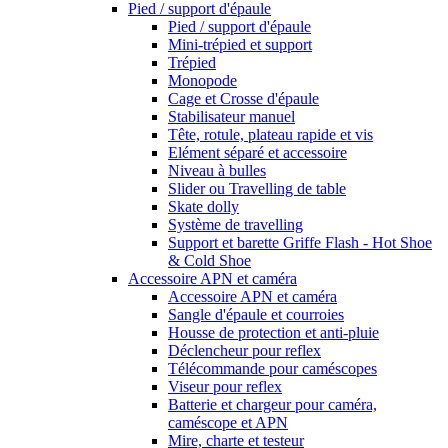
Pied / support d'épaule
Pied / support d'épaule
Mini-trépied et support
Trépied
Monopode
Cage et Crosse d'épaule
Stabilisateur manuel
Tête, rotule, plateau rapide et vis
Elément séparé et accessoire
Niveau à bulles
Slider ou Travelling de table
Skate dolly
Système de travelling
Support et barette Griffe Flash - Hot Shoe
& Cold Shoe
Accessoire APN et caméra
Accessoire APN et caméra
Sangle d'épaule et courroies
Housse de protection et anti-pluie
Déclencheur pour reflex
Télécommande pour caméscopes
Viseur pour reflex
Batterie et chargeur pour caméra,
caméscope et APN
Mire, charte et testeur