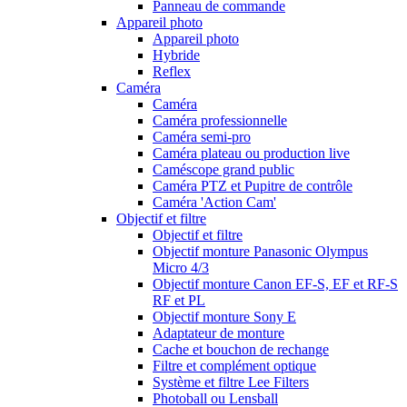
Panneau de commande
Appareil photo
Appareil photo
Hybride
Reflex
Caméra
Caméra
Caméra professionnelle
Caméra semi-pro
Caméra plateau ou production live
Caméscope grand public
Caméra PTZ et Pupitre de contrôle
Caméra 'Action Cam'
Objectif et filtre
Objectif et filtre
Objectif monture Panasonic Olympus
Micro 4/3
Objectif monture Canon EF-S, EF et RF-S
RF et PL
Objectif monture Sony E
Adaptateur de monture
Cache et bouchon de rechange
Filtre et complément optique
Système et filtre Lee Filters
Photoball ou Lensball