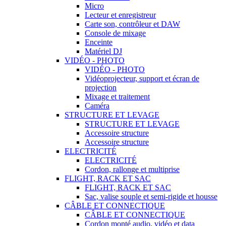
Micro
Lecteur et enregistreur
Carte son, contrôleur et DAW
Console de mixage
Enceinte
Matériel DJ
VIDÉO - PHOTO
VIDÉO - PHOTO
Vidéoprojecteur, support et écran de
projection
Mixage et traitement
Caméra
STRUCTURE ET LEVAGE
STRUCTURE ET LEVAGE
Accessoire structure
Accessoire structure
ELECTRICITÉ
ELECTRICITÉ
Cordon, rallonge et multiprise
FLIGHT, RACK ET SAC
FLIGHT, RACK ET SAC
Sac, valise souple et semi-rigide et housse
CÂBLE ET CONNECTIQUE
CÂBLE ET CONNECTIQUE
Cordon monté audio, vidéo et data