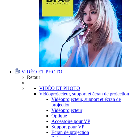
VIDÉO ET PHOTO
Retour
VIDÉO ET PHOTO
Vidéoprojecteur, support et écran de projection
Vidéoprojecteur, support et écran de
projection
Vidéoprojecteur
Optique
Accessoire pour VP
Support pour VP
Ecran de projection