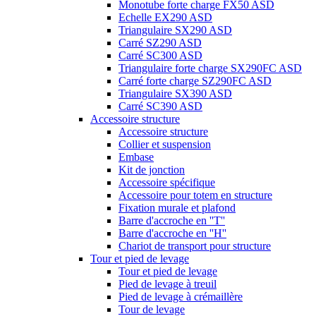
Monotube forte charge FX50 ASD
Echelle EX290 ASD
Triangulaire SX290 ASD
Carré SZ290 ASD
Carré SC300 ASD
Triangulaire forte charge SX290FC ASD
Carré forte charge SZ290FC ASD
Triangulaire SX390 ASD
Carré SC390 ASD
Accessoire structure
Accessoire structure
Collier et suspension
Embase
Kit de jonction
Accessoire spécifique
Accessoire pour totem en structure
Fixation murale et plafond
Barre d'accroche en ''T''
Barre d'accroche en ''H''
Chariot de transport pour structure
Tour et pied de levage
Tour et pied de levage
Pied de levage à treuil
Pied de levage à crémaillère
Tour de levage