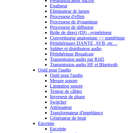
Préamplificateur micros
Egaliseur
Eliminateur de larsen
Processeur d'effets
Processeur de dynamique
Processeur de diffusion
Boîte de direct (DI) - symétriseur
Convertisseur analogique <> numérique
Périphériques DANTE, AVB, etc…
Splitter et distributeur audio
Périphérique Broadcast
Transmission audio par RJ45
Transmission audio HF et Bluetooth
Outil pour l'audio
Outil pour l'audio
Mesure sonore
Limitation sonore
Testeur de câbles
Inverseur de phase
Switcher
Atténuateur
Transformateur d'impédance
Générateur de bruit
Enceinte
Enceinte