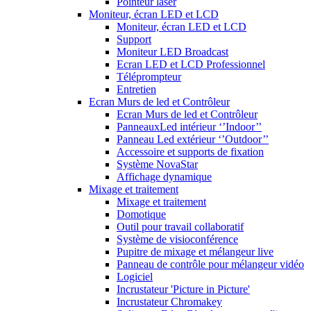
Pointeur laser
Moniteur, écran LED et LCD
Moniteur, écran LED et LCD
Support
Moniteur LED Broadcast
Ecran LED et LCD Professionnel
Téléprompteur
Entretien
Ecran Murs de led et Contrôleur
Ecran Murs de led et Contrôleur
PanneauxLed intérieur ‘’Indoor’’
Panneau Led extérieur ‘’Outdoor’’
Accessoire et supports de fixation
Système NovaStar
Affichage dynamique
Mixage et traitement
Mixage et traitement
Domotique
Outil pour travail collaboratif
Système de visioconférence
Pupitre de mixage et mélangeur live
Panneau de contrôle pour mélangeur vidéo
Logiciel
Incrustateur 'Picture in Picture'
Incrustateur Chromakey