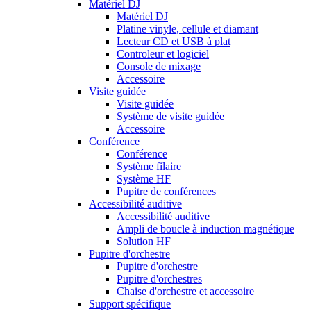
Matériel DJ
Matériel DJ
Platine vinyle, cellule et diamant
Lecteur CD et USB à plat
Controleur et logiciel
Console de mixage
Accessoire
Visite guidée
Visite guidée
Système de visite guidée
Accessoire
Conférence
Conférence
Système filaire
Système HF
Pupitre de conférences
Accessibilité auditive
Accessibilité auditive
Ampli de boucle à induction magnétique
Solution HF
Pupitre d'orchestre
Pupitre d'orchestre
Pupitre d'orchestres
Chaise d'orchestre et accessoire
Support spécifique