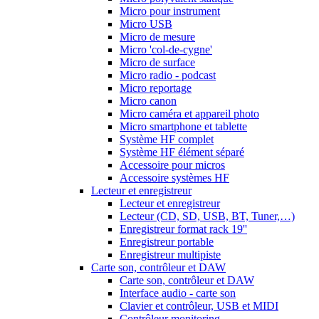
Micro pour instrument
Micro USB
Micro de mesure
Micro 'col-de-cygne'
Micro de surface
Micro radio - podcast
Micro reportage
Micro canon
Micro caméra et appareil photo
Micro smartphone et tablette
Système HF complet
Système HF élément séparé
Accessoire pour micros
Accessoire systèmes HF
Lecteur et enregistreur
Lecteur et enregistreur
Lecteur (CD, SD, USB, BT, Tuner,…)
Enregistreur format rack 19''
Enregistreur portable
Enregistreur multipiste
Carte son, contrôleur et DAW
Carte son, contrôleur et DAW
Interface audio - carte son
Clavier et contrôleur, USB et MIDI
Contrôleur monitoring