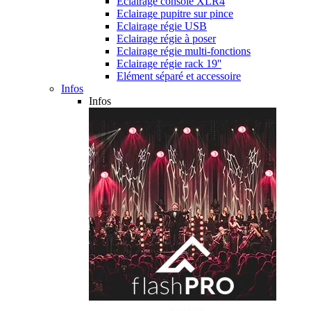
Eclairage console XLR4
Eclairage pupitre sur pince
Eclairage régie USB
Eclairage régie à poser
Eclairage régie multi-fonctions
Eclairage régie rack 19''
Elément séparé et accessoire
Infos
Infos