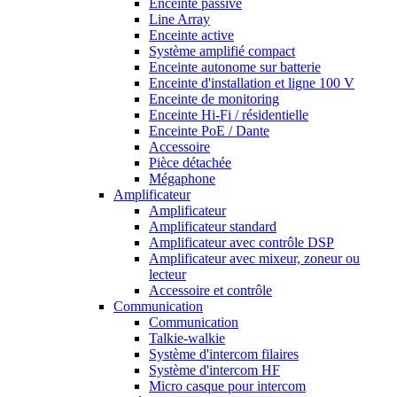
Enceinte passive
Line Array
Enceinte active
Système amplifié compact
Enceinte autonome sur batterie
Enceinte d'installation et ligne 100 V
Enceinte de monitoring
Enceinte Hi-Fi / résidentielle
Enceinte PoE / Dante
Accessoire
Pièce détachée
Mégaphone
Amplificateur
Amplificateur
Amplificateur standard
Amplificateur avec contrôle DSP
Amplificateur avec mixeur, zoneur ou
lecteur
Accessoire et contrôle
Communication
Communication
Talkie-walkie
Système d'intercom filaires
Système d'intercom HF
Micro casque pour intercom