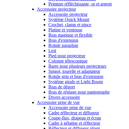
Peinture réfléchissante, or et argent
Accessoire projecteur
Accessoire projecteur
Système Quick Mount
Crochet, clamp et pince
Platine et ventouse
Bras magique et flexible
Bras d'extension
Rotule parapluie
Lest
Pied pour projecteur
Colonne télescopique
Barre pour plusieurs projecteurs
Spigot, tourelle et adaptateur
Rotule grip et bras d'extension
Système girafe et Light Boom
Bras de déport
Bras de réglage pour pantographe
Divers accessoire
Accessoire prise de vue
Accessoire prise de vue
Cadre réflecteur et diffuseur
Coupe-flux, drapeau et écran
Cadre à gélatine et réflecteur
Réflecteur et diffuseur pliant