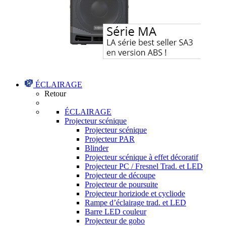
ÉCLAIRAGE
Retour
ÉCLAIRAGE
Projecteur scénique
Projecteur scénique
Projecteur PAR
Blinder
Projecteur scénique à effet décoratif
Projecteur PC / Fresnel Trad. et LED
Projecteur de découpe
Projecteur de poursuite
Projecteur horiziode et cycliode
Rampe d’éclairage trad. et LED
Barre LED couleur
Projecteur de gobo