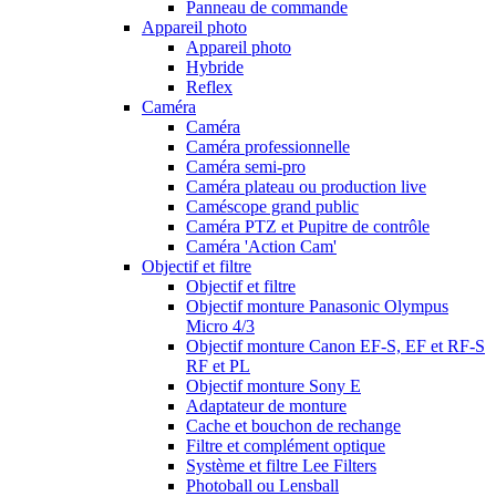
Panneau de commande
Appareil photo
Appareil photo
Hybride
Reflex
Caméra
Caméra
Caméra professionnelle
Caméra semi-pro
Caméra plateau ou production live
Caméscope grand public
Caméra PTZ et Pupitre de contrôle
Caméra 'Action Cam'
Objectif et filtre
Objectif et filtre
Objectif monture Panasonic Olympus
Micro 4/3
Objectif monture Canon EF-S, EF et RF-S
RF et PL
Objectif monture Sony E
Adaptateur de monture
Cache et bouchon de rechange
Filtre et complément optique
Système et filtre Lee Filters
Photoball ou Lensball