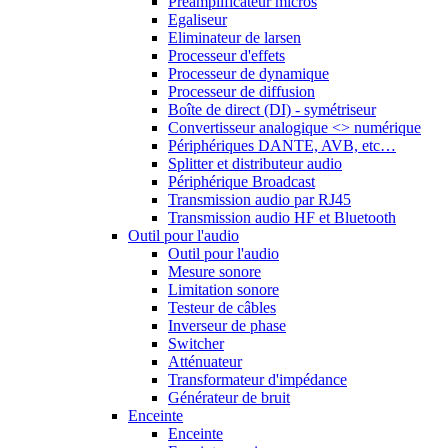
Préamplificateur micros
Egaliseur
Eliminateur de larsen
Processeur d'effets
Processeur de dynamique
Processeur de diffusion
Boîte de direct (DI) - symétriseur
Convertisseur analogique <> numérique
Périphériques DANTE, AVB, etc…
Splitter et distributeur audio
Périphérique Broadcast
Transmission audio par RJ45
Transmission audio HF et Bluetooth
Outil pour l'audio
Outil pour l'audio
Mesure sonore
Limitation sonore
Testeur de câbles
Inverseur de phase
Switcher
Atténuateur
Transformateur d'impédance
Générateur de bruit
Enceinte
Enceinte