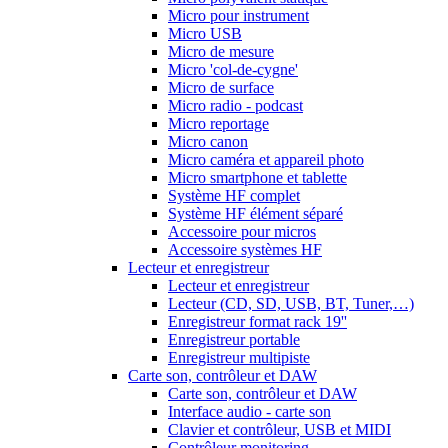
Micro pour instrument
Micro USB
Micro de mesure
Micro 'col-de-cygne'
Micro de surface
Micro radio - podcast
Micro reportage
Micro canon
Micro caméra et appareil photo
Micro smartphone et tablette
Système HF complet
Système HF élément séparé
Accessoire pour micros
Accessoire systèmes HF
Lecteur et enregistreur
Lecteur et enregistreur
Lecteur (CD, SD, USB, BT, Tuner,…)
Enregistreur format rack 19''
Enregistreur portable
Enregistreur multipiste
Carte son, contrôleur et DAW
Carte son, contrôleur et DAW
Interface audio - carte son
Clavier et contrôleur, USB et MIDI
Contrôleur monitoring