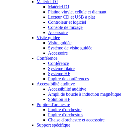
Matériel DJ
Matériel DJ
Platine vinyle, cellule et diamant
Lecteur CD et USB à plat
Controleur et logiciel
Console de mixage
Accessoire
Visite guidée
Visite guidée
Système de visite guidée
Accessoire
Conférence
Conférence
Système filaire
Système HF
Pupitre de conférences
Accessibilité auditive
Accessibilité auditive
Ampli de boucle à induction magnétique
Solution HF
Pupitre d'orchestre
Pupitre d'orchestre
Pupitre d'orchestres
Chaise d'orchestre et accessoire
Support spécifique