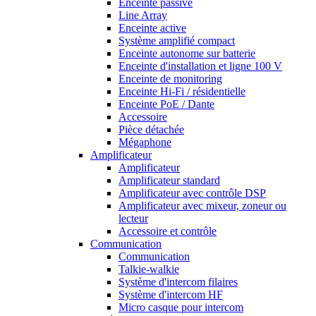
Enceinte passive
Line Array
Enceinte active
Système amplifié compact
Enceinte autonome sur batterie
Enceinte d'installation et ligne 100 V
Enceinte de monitoring
Enceinte Hi-Fi / résidentielle
Enceinte PoE / Dante
Accessoire
Pièce détachée
Mégaphone
Amplificateur
Amplificateur
Amplificateur standard
Amplificateur avec contrôle DSP
Amplificateur avec mixeur, zoneur ou
lecteur
Accessoire et contrôle
Communication
Communication
Talkie-walkie
Système d'intercom filaires
Système d'intercom HF
Micro casque pour intercom