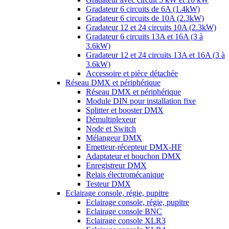
Gradateur 6 circuits de 6A (1.4kW)
Gradateur 6 circuits de 10A (2.3kW)
Gradateur 12 et 24 circuits 10A (2.3kW)
Gradateur 6 circuits 13A et 16A (3 à
3.6kW)
Gradateur 12 et 24 circuits 13A et 16A (3 à
3.6kW)
Accessoire et pièce détachée
Réseau DMX et périphérique
Réseau DMX et périphérique
Module DIN pour installation fixe
Splitter et booster DMX
Démultiplexeur
Node et Switch
Mélangeur DMX
Emetteur-récepteur DMX-HF
Adaptateur et bouchon DMX
Enregistreur DMX
Relais électromécanique
Testeur DMX
Eclairage console, régie, pupitre
Eclairage console, régie, pupitre
Eclairage console BNC
Eclairage console XLR3