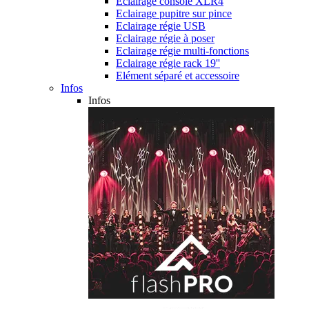
Eclairage console XLR4
Eclairage pupitre sur pince
Eclairage régie USB
Eclairage régie à poser
Eclairage régie multi-fonctions
Eclairage régie rack 19''
Elément séparé et accessoire
Infos
Infos