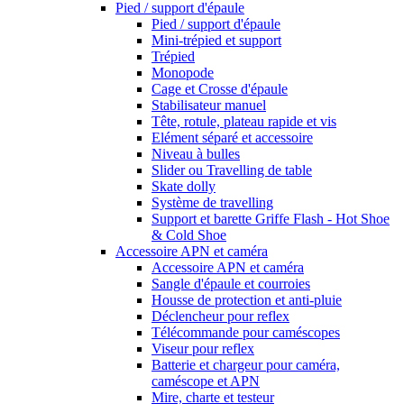
Pied / support d'épaule
Pied / support d'épaule
Mini-trépied et support
Trépied
Monopode
Cage et Crosse d'épaule
Stabilisateur manuel
Tête, rotule, plateau rapide et vis
Elément séparé et accessoire
Niveau à bulles
Slider ou Travelling de table
Skate dolly
Système de travelling
Support et barette Griffe Flash - Hot Shoe
& Cold Shoe
Accessoire APN et caméra
Accessoire APN et caméra
Sangle d'épaule et courroies
Housse de protection et anti-pluie
Déclencheur pour reflex
Télécommande pour caméscopes
Viseur pour reflex
Batterie et chargeur pour caméra,
caméscope et APN
Mire, charte et testeur