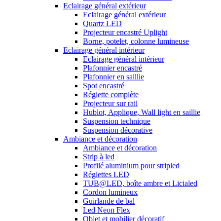
Eclairage général extérieur
Eclairage général extérieur
Quartz LED
Projecteur encastré Uplight
Borne, potelet, colonne lumineuse
Eclairage général intérieur
Eclairage général intérieur
Plafonnier encastré
Plafonnier en saillie
Spot encastré
Réglette complète
Projecteur sur rail
Hublot, Applique, Wall light en saillie
Suspension technique
Suspension décorative
Ambiance et décoration
Ambiance et décoration
Strip à led
Profilé aluminium pour stripled
Réglettes LED
TUB@LED, boîte ambre et Licialed
Cordon lumineux
Guirlande de bal
Led Neon Flex
Objet et mobilier décoratif