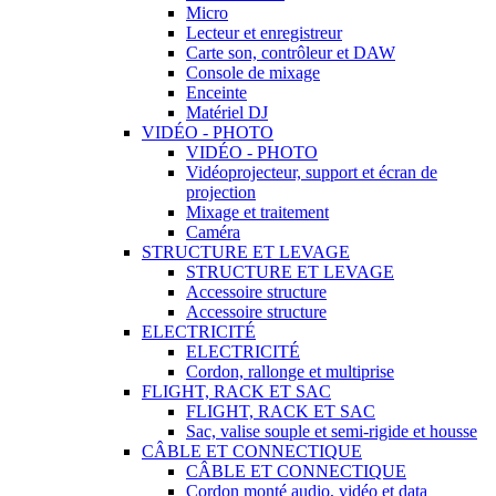
Micro
Lecteur et enregistreur
Carte son, contrôleur et DAW
Console de mixage
Enceinte
Matériel DJ
VIDÉO - PHOTO
VIDÉO - PHOTO
Vidéoprojecteur, support et écran de
projection
Mixage et traitement
Caméra
STRUCTURE ET LEVAGE
STRUCTURE ET LEVAGE
Accessoire structure
Accessoire structure
ELECTRICITÉ
ELECTRICITÉ
Cordon, rallonge et multiprise
FLIGHT, RACK ET SAC
FLIGHT, RACK ET SAC
Sac, valise souple et semi-rigide et housse
CÂBLE ET CONNECTIQUE
CÂBLE ET CONNECTIQUE
Cordon monté audio, vidéo et data