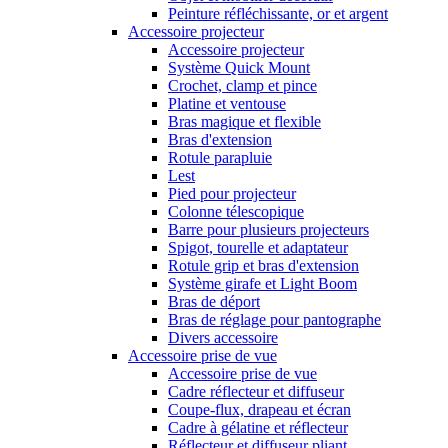
Peinture réfléchissante, or et argent
Accessoire projecteur
Accessoire projecteur
Système Quick Mount
Crochet, clamp et pince
Platine et ventouse
Bras magique et flexible
Bras d'extension
Rotule parapluie
Lest
Pied pour projecteur
Colonne télescopique
Barre pour plusieurs projecteurs
Spigot, tourelle et adaptateur
Rotule grip et bras d'extension
Système girafe et Light Boom
Bras de déport
Bras de réglage pour pantographe
Divers accessoire
Accessoire prise de vue
Accessoire prise de vue
Cadre réflecteur et diffuseur
Coupe-flux, drapeau et écran
Cadre à gélatine et réflecteur
Réflecteur et diffuseur pliant