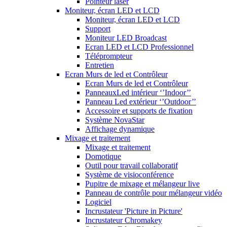
Pointeur laser
Moniteur, écran LED et LCD
Moniteur, écran LED et LCD
Support
Moniteur LED Broadcast
Ecran LED et LCD Professionnel
Téléprompteur
Entretien
Ecran Murs de led et Contrôleur
Ecran Murs de led et Contrôleur
PanneauxLed intérieur ‘’Indoor’’
Panneau Led extérieur ‘’Outdoor’’
Accessoire et supports de fixation
Système NovaStar
Affichage dynamique
Mixage et traitement
Mixage et traitement
Domotique
Outil pour travail collaboratif
Système de visioconférence
Pupitre de mixage et mélangeur live
Panneau de contrôle pour mélangeur vidéo
Logiciel
Incrustateur 'Picture in Picture'
Incrustateur Chromakey