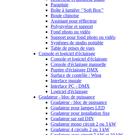
Parapluie
Boîte à lumière ‘’Soft Box’’
Boule chinoise
Assistant pour réflecteur
Polystyrène et support
Fond photo ou vidéo
Support pour fond photo ou vidéo
Systèmes de studio portable
Table de prises de vues
Console et logiciel d'éclairage
Console et logiciel d'éclairage
Console d'éclairage manuelle
Pupitre d'éclairage DMX
Surface de contrôle / Wing
Interface murale
Interface PC - DMX
Logiciel d'éclairage
Gradateur - bloc de puissance
Gradateur - bloc de puissance
Gradateur pour lampes LED
Gradateur pour installation fixe
Gradateur sur rail DIN
Gradateur mono circuit 2 ou 3 kW
Gradateur 4 circuits 2 ou 3 kW
Gradateur avec circuit 5 kW et 10 kW