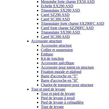
Monotube forte charge FX50 ASD
Echelle EX290 ASD
Triangulaire SX290 ASD
Carré SZ290 ASD
Carré SC300 ASD
Triangulaire forte charge SX290FC ASD
Carré forte charge SZ290FC ASD
Triangulaire SX390 ASD
Carré SC390 ASD
Accessoire structure
Accessoire structure
Collier et suspension
Embase
Kit de jonction
Accessoire spécifique
Accessoire pour totem en structure
Fixation murale et plafond
Barre d'accroche en ''T''
Barre d'accroche en ''H''
Chariot de transport pour structure
Tour et pied de levage
Tour et pied de levage
Pied de levage à treuil
Pied de levage à crémaillère
Tour de levage