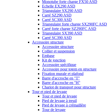
Monotube forte charge FX50 ASD
Echelle EX290 ASD
Triangulaire SX290 ASD
Carré SZ290 ASD
Carré SC300 ASD
Triangulaire forte charge SX290FC ASD
Carré forte charge SZ290FC ASD
Triangulaire SX390 ASD
Carré SC390 ASD
Accessoire structure
Accessoire structure
Collier et suspension
Embase
Kit de jonction
Accessoire spécifique
Accessoire pour totem en structure
Fixation murale et plafond
Barre d'accroche en ''T''
Barre d'accroche en ''H''
Chariot de transport pour structure
Tour et pied de levage
Tour et pied de levage
Pied de levage à treuil
Pied de levage à crémaillère
Tour de levage