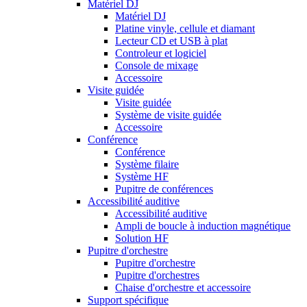
Matériel DJ
Matériel DJ
Platine vinyle, cellule et diamant
Lecteur CD et USB à plat
Controleur et logiciel
Console de mixage
Accessoire
Visite guidée
Visite guidée
Système de visite guidée
Accessoire
Conférence
Conférence
Système filaire
Système HF
Pupitre de conférences
Accessibilité auditive
Accessibilité auditive
Ampli de boucle à induction magnétique
Solution HF
Pupitre d'orchestre
Pupitre d'orchestre
Pupitre d'orchestres
Chaise d'orchestre et accessoire
Support spécifique