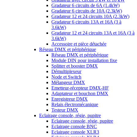
Gradateur 6 circuits de 6A (1.4kW)
Gradateur 6 circuits de 10A (2.3kW)
Gradateur 12 et 24 circuits 10A (2.3kW)
Gradateur 6 circuits 13A et 16A (3 à
3.6kW)
Gradateur 12 et 24 circuits 13A et 16A (3 à
3.6kW)
Accessoire et pièce détachée
Réseau DMX et périphérique
Réseau DMX et périphérique
Module DIN pour installation fixe
Splitter et booster DMX
Démultiplexeur
Node et Switch
Mélangeur DMX
Emetteur-récepteur DMX-HF
Adaptateur et bouchon DMX
Enregistreur DMX
Relais électromécanique
Testeur DMX
Eclairage console, régie, pupitre
Eclairage console, régie, pupitre
Eclairage console BNC
Eclairage console XLR3