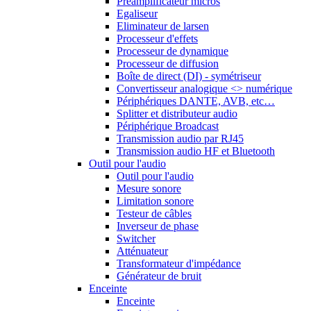
Préamplificateur micros
Egaliseur
Eliminateur de larsen
Processeur d'effets
Processeur de dynamique
Processeur de diffusion
Boîte de direct (DI) - symétriseur
Convertisseur analogique <> numérique
Périphériques DANTE, AVB, etc…
Splitter et distributeur audio
Périphérique Broadcast
Transmission audio par RJ45
Transmission audio HF et Bluetooth
Outil pour l'audio
Outil pour l'audio
Mesure sonore
Limitation sonore
Testeur de câbles
Inverseur de phase
Switcher
Atténuateur
Transformateur d'impédance
Générateur de bruit
Enceinte
Enceinte