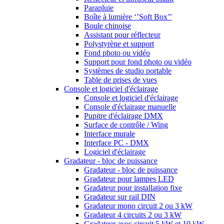
Parapluie
Boîte à lumière ‘’Soft Box’’
Boule chinoise
Assistant pour réflecteur
Polystyrène et support
Fond photo ou vidéo
Support pour fond photo ou vidéo
Systèmes de studio portable
Table de prises de vues
Console et logiciel d'éclairage
Console et logiciel d'éclairage
Console d'éclairage manuelle
Pupitre d'éclairage DMX
Surface de contrôle / Wing
Interface murale
Interface PC - DMX
Logiciel d'éclairage
Gradateur - bloc de puissance
Gradateur - bloc de puissance
Gradateur pour lampes LED
Gradateur pour installation fixe
Gradateur sur rail DIN
Gradateur mono circuit 2 ou 3 kW
Gradateur 4 circuits 2 ou 3 kW
Gradateur avec circuit 5 kW et 10 kW