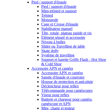
Pied / support d'épaule
Pied / support d'épaule
Mini-trépied et support
Trépied
Monopode
Cage et Crosse d'épaule
Stabilisateur manuel
Tête, rotule, plateau rapide et vis
Elément séparé et accessoire
Niveau à bulles
Slider ou Travelling de table
Skate dolly
Système de travelling
Support et barette Griffe Flash - Hot Shoe
& Cold Shoe
Accessoire APN et caméra
Accessoire APN et caméra
Sangle d'épaule et courroies
Housse de protection et anti-pluie
Déclencheur pour reflex
Télécommande pour caméscopes
Viseur pour reflex
Batterie et chargeur pour caméra,
caméscope et APN
Mire, charte et testeur