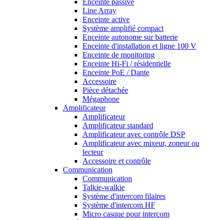
Enceinte passive
Line Array
Enceinte active
Système amplifié compact
Enceinte autonome sur batterie
Enceinte d'installation et ligne 100 V
Enceinte de monitoring
Enceinte Hi-Fi / résidentielle
Enceinte PoE / Dante
Accessoire
Pièce détachée
Mégaphone
Amplificateur
Amplificateur
Amplificateur standard
Amplificateur avec contrôle DSP
Amplificateur avec mixeur, zoneur ou
lecteur
Accessoire et contrôle
Communication
Communication
Talkie-walkie
Système d'intercom filaires
Système d'intercom HF
Micro casque pour intercom