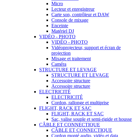
Micro
Lecteur et enregistreur
Carte son, contrôleur et DAW
Console de mixage
Enceinte
Matériel DJ
VIDÉO - PHOTO
VIDÉO - PHOTO
Vidéoprojecteur, support et écran de
projection
Mixage et traitement
Caméra
STRUCTURE ET LEVAGE
STRUCTURE ET LEVAGE
Accessoire structure
Accessoire structure
ELECTRICITÉ
ELECTRICITÉ
Cordon, rallonge et multiprise
FLIGHT, RACK ET SAC
FLIGHT, RACK ET SAC
Sac, valise souple et semi-rigide et housse
CÂBLE ET CONNECTIQUE
CÂBLE ET CONNECTIQUE
Cordon monté audio, vidéo et data