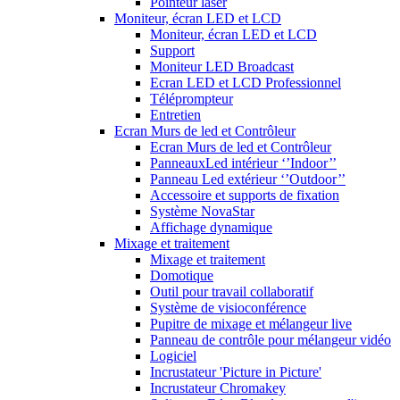
Pointeur laser
Moniteur, écran LED et LCD
Moniteur, écran LED et LCD
Support
Moniteur LED Broadcast
Ecran LED et LCD Professionnel
Téléprompteur
Entretien
Ecran Murs de led et Contrôleur
Ecran Murs de led et Contrôleur
PanneauxLed intérieur ‘’Indoor’’
Panneau Led extérieur ‘’Outdoor’’
Accessoire et supports de fixation
Système NovaStar
Affichage dynamique
Mixage et traitement
Mixage et traitement
Domotique
Outil pour travail collaboratif
Système de visioconférence
Pupitre de mixage et mélangeur live
Panneau de contrôle pour mélangeur vidéo
Logiciel
Incrustateur 'Picture in Picture'
Incrustateur Chromakey