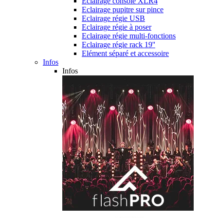
Eclairage console XLR4
Eclairage pupitre sur pince
Eclairage régie USB
Eclairage régie à poser
Eclairage régie multi-fonctions
Eclairage régie rack 19''
Elément séparé et accessoire
Infos
Infos