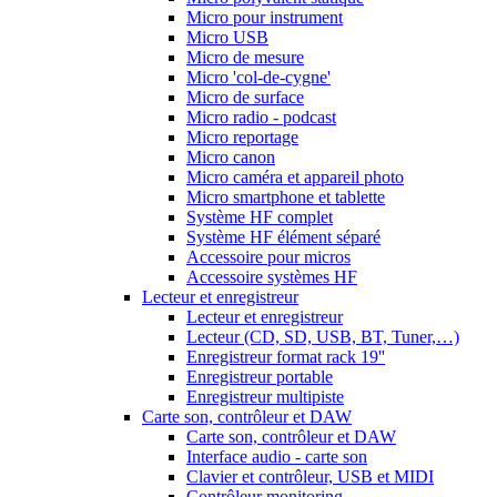
Micro pour instrument
Micro USB
Micro de mesure
Micro 'col-de-cygne'
Micro de surface
Micro radio - podcast
Micro reportage
Micro canon
Micro caméra et appareil photo
Micro smartphone et tablette
Système HF complet
Système HF élément séparé
Accessoire pour micros
Accessoire systèmes HF
Lecteur et enregistreur
Lecteur et enregistreur
Lecteur (CD, SD, USB, BT, Tuner,…)
Enregistreur format rack 19''
Enregistreur portable
Enregistreur multipiste
Carte son, contrôleur et DAW
Carte son, contrôleur et DAW
Interface audio - carte son
Clavier et contrôleur, USB et MIDI
Contrôleur monitoring