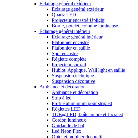
Eclairage général extérieur
Eclairage général extérieur
Quartz LED
Projecteur encastré Uplight
Borne, potelet, colonne lumineuse
Eclairage général intérieur
Eclairage général intérieur
Plafonnier encastré
Plafonnier en saillie
Spot encastré
Réglette complète
Projecteur sur rail
Hublot, Applique, Wall light en saillie
Suspension technique
Suspension décorative
Ambiance et décoration
Ambiance et décoration
Strip à led
Profilé aluminium pour stripled
Réglettes LED
TUB@LED, boîte ambre et Licialed
Cordon lumineux
Guirlande de bal
Led Neon Flex
Objet et mobilier décoratif