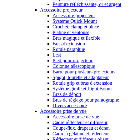
Peinture réfléchissante, or et argent
Accessoire projecteur
Accessoire projecteur
Système Quick Mount
Crochet, clamp et pince
Platine et ventouse
Bras magique et flexible
Bras d'extension
Rotule parapluie
Lest
Pied pour projecteur
Colonne télescopique
Barre pour plusieurs projecteurs
Spigot, tourelle et adaptateur
Rotule grip et bras d'extension
Système girafe et Light Boom
Bras de déport
Bras de réglage pour pantographe
Divers accessoire
Accessoire prise de vue
Accessoire prise de vue
Cadre réflecteur et diffuseur
Coupe-flux, drapeau et écran
Cadre à gélatine et réflecteur
Réflecteur et diffuseur pliant