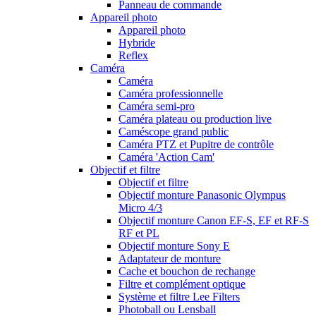
Panneau de commande
Appareil photo
Appareil photo
Hybride
Reflex
Caméra
Caméra
Caméra professionnelle
Caméra semi-pro
Caméra plateau ou production live
Caméscope grand public
Caméra PTZ et Pupitre de contrôle
Caméra 'Action Cam'
Objectif et filtre
Objectif et filtre
Objectif monture Panasonic Olympus
Micro 4/3
Objectif monture Canon EF-S, EF et RF-S
RF et PL
Objectif monture Sony E
Adaptateur de monture
Cache et bouchon de rechange
Filtre et complément optique
Système et filtre Lee Filters
Photoball ou Lensball