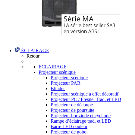
ÉCLAIRAGE
Retour
ÉCLAIRAGE
Projecteur scénique
Projecteur scénique
Projecteur PAR
Blinder
Projecteur scénique à effet décoratif
Projecteur PC / Fresnel Trad. et LED
Projecteur de découpe
Projecteur de poursuite
Projecteur horiziode et cycliode
Rampe d’éclairage trad. et LED
Barre LED couleur
Projecteur de gobo