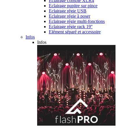
Eclairage console XLR4
Eclairage pupitre sur pince
Eclairage régie USB
Eclairage régie à poser
Eclairage régie multi-fonctions
Eclairage régie rack 19''
Elément séparé et accessoire
Infos
Infos