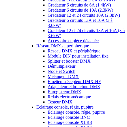
Gradateur 6 circuits de 6A (1.4kW)
Gradateur 6 circuits de 10A (2.3kW)
Gradateur 12 et 24 circuits 10A (2.3kW)
Gradateur 6 circuits 13A et 16A (3 à
3.6kW)
Gradateur 12 et 24 circuits 13A et 16A (3 à
3.6kW)
Accessoire et pièce détachée
Réseau DMX et périphérique
Réseau DMX et périphérique
Module DIN pour installation fixe
Splitter et booster DMX
Démultiplexeur
Node et Switch
Mélangeur DMX
Emetteur-récepteur DMX-HF
Adaptateur et bouchon DMX
Enregistreur DMX
Relais électromécanique
Testeur DMX
Eclairage console, régie, pupitre
Eclairage console, régie, pupitre
Eclairage console BNC
Eclairage console XLR3