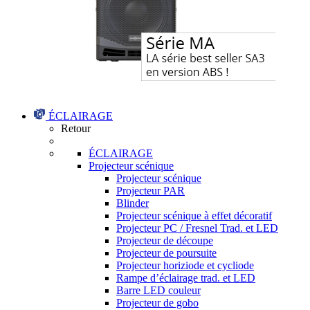
ÉCLAIRAGE
Retour
ÉCLAIRAGE
Projecteur scénique
Projecteur scénique
Projecteur PAR
Blinder
Projecteur scénique à effet décoratif
Projecteur PC / Fresnel Trad. et LED
Projecteur de découpe
Projecteur de poursuite
Projecteur horiziode et cycliode
Rampe d’éclairage trad. et LED
Barre LED couleur
Projecteur de gobo