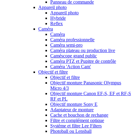
Panneau de commande
Appareil photo
Appareil photo
Hybride
Reflex
Caméra
Caméra
Caméra professionnelle
Caméra semi-pro
Caméra plateau ou production live
Caméscope grand public
Caméra PTZ et Pupitre de contrôle
Caméra 'Action Cam'
Objectif et filtre
Objectif et filtre
Objectif monture Panasonic Olympus
Micro 4/3
Objectif monture Canon EF-S, EF et RF-S
RF et PL
Objectif monture Sony E
Adaptateur de monture
Cache et bouchon de rechange
Filtre et complément optique
Système et filtre Lee Filters
Photoball ou Lensball