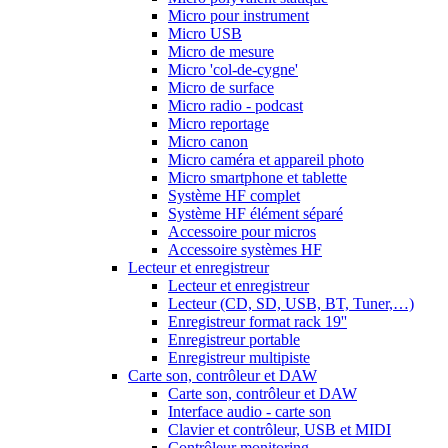
Micro pour instrument
Micro USB
Micro de mesure
Micro 'col-de-cygne'
Micro de surface
Micro radio - podcast
Micro reportage
Micro canon
Micro caméra et appareil photo
Micro smartphone et tablette
Système HF complet
Système HF élément séparé
Accessoire pour micros
Accessoire systèmes HF
Lecteur et enregistreur
Lecteur et enregistreur
Lecteur (CD, SD, USB, BT, Tuner,…)
Enregistreur format rack 19''
Enregistreur portable
Enregistreur multipiste
Carte son, contrôleur et DAW
Carte son, contrôleur et DAW
Interface audio - carte son
Clavier et contrôleur, USB et MIDI
Contrôleur monitoring