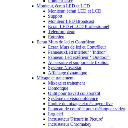
Pointeur laser
Moniteur, écran LED et LCD
Moniteur, écran LED et LCD
Support
Moniteur LED Broadcast
Ecran LED et LCD Professionnel
Téléprompteur
Entretien
Ecran Murs de led et Contrôleur
Ecran Murs de led et Contrôleur
PanneauxLed intérieur ‘’Indoor’’
Panneau Led extérieur ‘’Outdoor’’
Accessoire et supports de fixation
Système NovaStar
Affichage dynamique
Mixage et traitement
Mixage et traitement
Domotique
Outil pour travail collaboratif
Système de visioconférence
Pupitre de mixage et mélangeur live
Panneau de contrôle pour mélangeur vidéo
Logiciel
Incrustateur 'Picture in Picture'
Incrustateur Chromakey