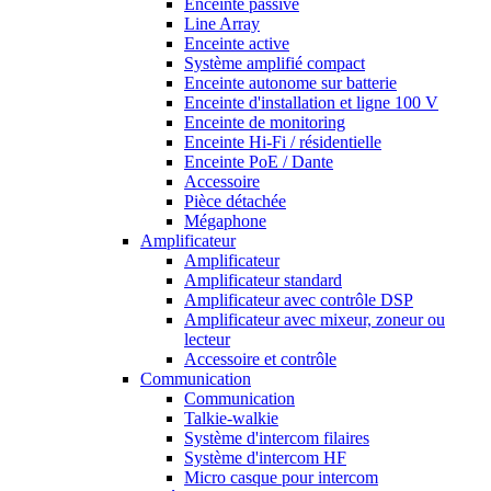
Enceinte passive
Line Array
Enceinte active
Système amplifié compact
Enceinte autonome sur batterie
Enceinte d'installation et ligne 100 V
Enceinte de monitoring
Enceinte Hi-Fi / résidentielle
Enceinte PoE / Dante
Accessoire
Pièce détachée
Mégaphone
Amplificateur
Amplificateur
Amplificateur standard
Amplificateur avec contrôle DSP
Amplificateur avec mixeur, zoneur ou
lecteur
Accessoire et contrôle
Communication
Communication
Talkie-walkie
Système d'intercom filaires
Système d'intercom HF
Micro casque pour intercom