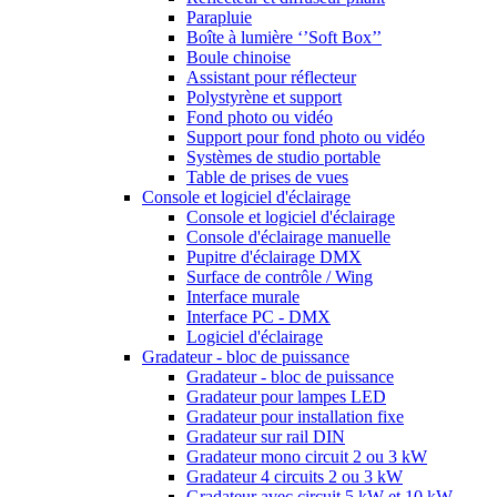
Parapluie
Boîte à lumière ‘’Soft Box’’
Boule chinoise
Assistant pour réflecteur
Polystyrène et support
Fond photo ou vidéo
Support pour fond photo ou vidéo
Systèmes de studio portable
Table de prises de vues
Console et logiciel d'éclairage
Console et logiciel d'éclairage
Console d'éclairage manuelle
Pupitre d'éclairage DMX
Surface de contrôle / Wing
Interface murale
Interface PC - DMX
Logiciel d'éclairage
Gradateur - bloc de puissance
Gradateur - bloc de puissance
Gradateur pour lampes LED
Gradateur pour installation fixe
Gradateur sur rail DIN
Gradateur mono circuit 2 ou 3 kW
Gradateur 4 circuits 2 ou 3 kW
Gradateur avec circuit 5 kW et 10 kW