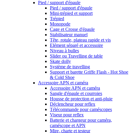
Pied / support d'épaule
Pied / support d'épaule
Mini-trépied et support
Trépied
Monopode
Cage et Crosse d'épaule
Stabilisateur manuel
Tête, rotule, plateau rapide et vis
Elément séparé et accessoire
Niveau à bulles
Slider ou Travelling de table
Skate dolly
Système de travelling
Support et barette Griffe Flash - Hot Shoe
& Cold Shoe
Accessoire APN et caméra
Accessoire APN et caméra
Sangle d'épaule et courroies
Housse de protection et anti-pluie
Déclencheur pour reflex
Télécommande pour caméscopes
Viseur pour reflex
Batterie et chargeur pour caméra,
caméscope et APN
Mire, charte et testeur