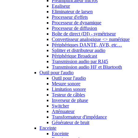
Préamplificateur micros
Egaliseur
Eliminateur de larsen
Processeur d'effets
Processeur de dynamique
Processeur de diffusion
Boîte de direct (DI) - symétriseur
Convertisseur analogique <> numérique
Périphériques DANTE, AVB, etc…
Splitter et distributeur audio
Périphérique Broadcast
Transmission audio par RJ45
Transmission audio HF et Bluetooth
Outil pour l'audio
Outil pour l'audio
Mesure sonore
Limitation sonore
Testeur de câbles
Inverseur de phase
Switcher
Atténuateur
Transformateur d'impédance
Générateur de bruit
Enceinte
Enceinte