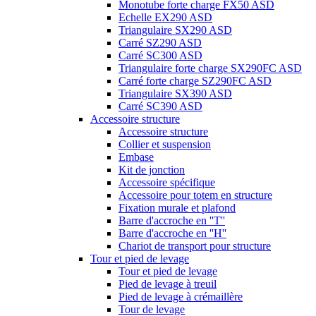
Monotube forte charge FX50 ASD
Echelle EX290 ASD
Triangulaire SX290 ASD
Carré SZ290 ASD
Carré SC300 ASD
Triangulaire forte charge SX290FC ASD
Carré forte charge SZ290FC ASD
Triangulaire SX390 ASD
Carré SC390 ASD
Accessoire structure
Accessoire structure
Collier et suspension
Embase
Kit de jonction
Accessoire spécifique
Accessoire pour totem en structure
Fixation murale et plafond
Barre d'accroche en ''T''
Barre d'accroche en ''H''
Chariot de transport pour structure
Tour et pied de levage
Tour et pied de levage
Pied de levage à treuil
Pied de levage à crémaillère
Tour de levage