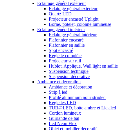
Eclairage général extérieur
Eclairage général extérieur
Quartz LED
Projecteur encastré Uplight
Borne, potelet, colonne lumineuse
Eclairage général intérieur
Eclairage général intérieur
Plafonnier encastré
Plafonnier en saillie
Spot encastré
Réglette complète
Projecteur sur rail
Hublot, Applique, Wall light en saillie
Suspension technique
Suspension décorative
Ambiance et décoration
Ambiance et décoration
Strip à led
Profilé aluminium pour stripled
Réglettes LED
TUB@LED, boîte ambre et Licialed
Cordon lumineux
Guirlande de bal
Led Neon Flex
Objet et mobilier décoratif