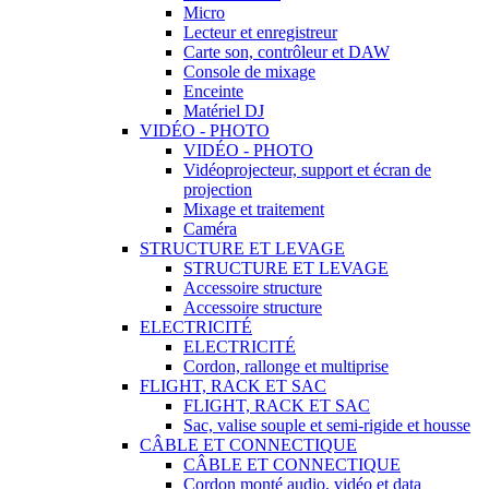
Micro
Lecteur et enregistreur
Carte son, contrôleur et DAW
Console de mixage
Enceinte
Matériel DJ
VIDÉO - PHOTO
VIDÉO - PHOTO
Vidéoprojecteur, support et écran de
projection
Mixage et traitement
Caméra
STRUCTURE ET LEVAGE
STRUCTURE ET LEVAGE
Accessoire structure
Accessoire structure
ELECTRICITÉ
ELECTRICITÉ
Cordon, rallonge et multiprise
FLIGHT, RACK ET SAC
FLIGHT, RACK ET SAC
Sac, valise souple et semi-rigide et housse
CÂBLE ET CONNECTIQUE
CÂBLE ET CONNECTIQUE
Cordon monté audio, vidéo et data