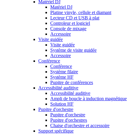
Matériel DJ
Matériel DJ
Platine vinyle, cellule et diamant
Lecteur CD et USB à plat
Controleur et logiciel
Console de mixage
Accessoire
Visite guidée
Visite guidée
Système de visite guidée
Accessoire
Conférence
Conférence
Système filaire
Système HF
Pupitre de conférences
Accessibilité auditive
Accessibilité auditive
Ampli de boucle à induction magnétique
Solution HF
Pupitre d'orchestre
Pupitre d'orchestre
Pupitre d'orchestres
Chaise d'orchestre et accessoire
Support spécifique