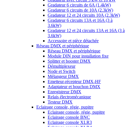
Gradateur 6 circuits de 6A (1.4kW)
Gradateur 6 circuits de 10A (2.3kW)
Gradateur 12 et 24 circuits 10A (2.3kW)
Gradateur 6 circuits 13A et 16A (3 à
3.6kW)
Gradateur 12 et 24 circuits 13A et 16A (3 à
3.6kW)
Accessoire et pièce détachée
Réseau DMX et périphérique
Réseau DMX et périphérique
Module DIN pour installation fixe
Splitter et booster DMX
Démultiplexeur
Node et Switch
Mélangeur DMX
Emetteur-récepteur DMX-HF
Adaptateur et bouchon DMX
Enregistreur DMX
Relais électromécanique
Testeur DMX
Eclairage console, régie, pupitre
Eclairage console, régie, pupitre
Eclairage console BNC
Eclairage console XLR3