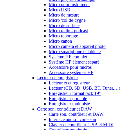
Micro pour instrument
Micro USB
Micro de mesure
Micro 'col-de-cygne'
Micro de surface
Micro radio - podcast
Micro reportage
Micro canon
Micro caméra et appareil photo
Micro smartphone et tablette
Système HF complet
Système HF élément séparé
Accessoire pour micros
Accessoire systèmes HF
Lecteur et enregistreur
Lecteur et enregistreur
Lecteur (CD, SD, USB, BT, Tuner,…)
Enregistreur format rack 19''
Enregistreur portable
Enregistreur multipiste
Carte son, contrôleur et DAW
Carte son, contrôleur et DAW
Interface audio - carte son
Clavier et contrôleur, USB et MIDI
Contrôleur monitoring