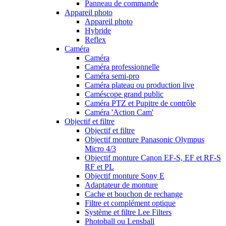
Panneau de commande
Appareil photo
Appareil photo
Hybride
Reflex
Caméra
Caméra
Caméra professionnelle
Caméra semi-pro
Caméra plateau ou production live
Caméscope grand public
Caméra PTZ et Pupitre de contrôle
Caméra 'Action Cam'
Objectif et filtre
Objectif et filtre
Objectif monture Panasonic Olympus
Micro 4/3
Objectif monture Canon EF-S, EF et RF-S
RF et PL
Objectif monture Sony E
Adaptateur de monture
Cache et bouchon de rechange
Filtre et complément optique
Système et filtre Lee Filters
Photoball ou Lensball