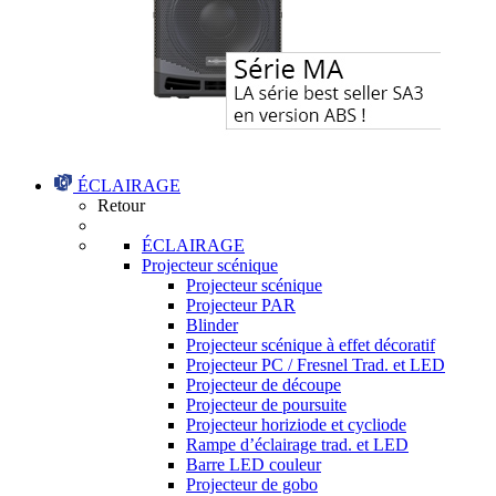
ÉCLAIRAGE
Retour
ÉCLAIRAGE
Projecteur scénique
Projecteur scénique
Projecteur PAR
Blinder
Projecteur scénique à effet décoratif
Projecteur PC / Fresnel Trad. et LED
Projecteur de découpe
Projecteur de poursuite
Projecteur horiziode et cycliode
Rampe d’éclairage trad. et LED
Barre LED couleur
Projecteur de gobo