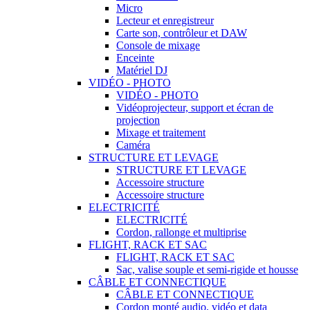
Micro
Lecteur et enregistreur
Carte son, contrôleur et DAW
Console de mixage
Enceinte
Matériel DJ
VIDÉO - PHOTO
VIDÉO - PHOTO
Vidéoprojecteur, support et écran de
projection
Mixage et traitement
Caméra
STRUCTURE ET LEVAGE
STRUCTURE ET LEVAGE
Accessoire structure
Accessoire structure
ELECTRICITÉ
ELECTRICITÉ
Cordon, rallonge et multiprise
FLIGHT, RACK ET SAC
FLIGHT, RACK ET SAC
Sac, valise souple et semi-rigide et housse
CÂBLE ET CONNECTIQUE
CÂBLE ET CONNECTIQUE
Cordon monté audio, vidéo et data