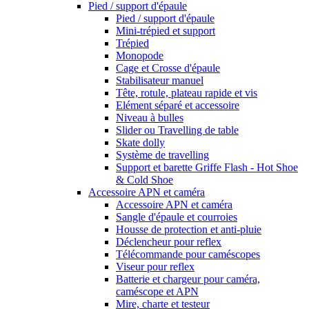
Pied / support d'épaule
Pied / support d'épaule
Mini-trépied et support
Trépied
Monopode
Cage et Crosse d'épaule
Stabilisateur manuel
Tête, rotule, plateau rapide et vis
Elément séparé et accessoire
Niveau à bulles
Slider ou Travelling de table
Skate dolly
Système de travelling
Support et barette Griffe Flash - Hot Shoe
& Cold Shoe
Accessoire APN et caméra
Accessoire APN et caméra
Sangle d'épaule et courroies
Housse de protection et anti-pluie
Déclencheur pour reflex
Télécommande pour caméscopes
Viseur pour reflex
Batterie et chargeur pour caméra,
caméscope et APN
Mire, charte et testeur