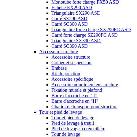
Monotube forte charge FX50 ASD
Echelle EX290 ASD
Triangulaire SX290 ASD
Carré SZ290 ASD
Carré SC300 ASD
Triangulaire forte charge SX290FC ASD
Carré forte charge SZ290FC ASD
Triangulaire SX390 ASD
Carré SC390 ASD
Accessoire structure
Accessoire structure
Collier et suspension
Embase
Kit de jonction
Accessoire spécifique
Accessoire pour totem en structure
Fixation murale et plafond
Barre d'accroche en ''T''
Barre d'accroche en ''H''
Chariot de transport pour structure
Tour et pied de levage
Tour et pied de levage
Pied de levage à treuil
Pied de levage à crémaillère
Tour de levage