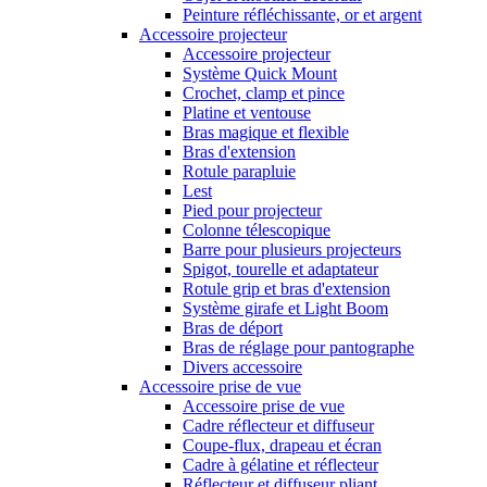
Peinture réfléchissante, or et argent
Accessoire projecteur
Accessoire projecteur
Système Quick Mount
Crochet, clamp et pince
Platine et ventouse
Bras magique et flexible
Bras d'extension
Rotule parapluie
Lest
Pied pour projecteur
Colonne télescopique
Barre pour plusieurs projecteurs
Spigot, tourelle et adaptateur
Rotule grip et bras d'extension
Système girafe et Light Boom
Bras de déport
Bras de réglage pour pantographe
Divers accessoire
Accessoire prise de vue
Accessoire prise de vue
Cadre réflecteur et diffuseur
Coupe-flux, drapeau et écran
Cadre à gélatine et réflecteur
Réflecteur et diffuseur pliant