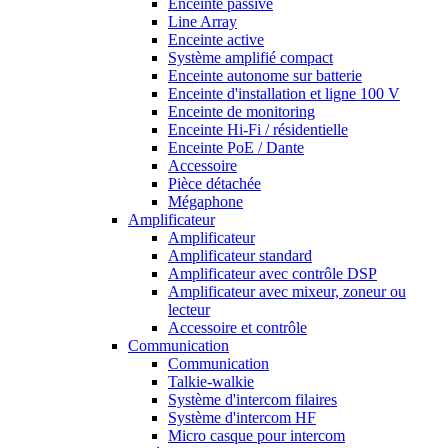
Enceinte passive
Line Array
Enceinte active
Système amplifié compact
Enceinte autonome sur batterie
Enceinte d'installation et ligne 100 V
Enceinte de monitoring
Enceinte Hi-Fi / résidentielle
Enceinte PoE / Dante
Accessoire
Pièce détachée
Mégaphone
Amplificateur
Amplificateur
Amplificateur standard
Amplificateur avec contrôle DSP
Amplificateur avec mixeur, zoneur ou
lecteur
Accessoire et contrôle
Communication
Communication
Talkie-walkie
Système d'intercom filaires
Système d'intercom HF
Micro casque pour intercom