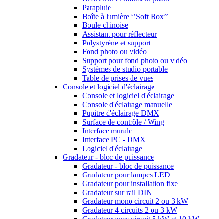
Parapluie
Boîte à lumière ‘’Soft Box’’
Boule chinoise
Assistant pour réflecteur
Polystyrène et support
Fond photo ou vidéo
Support pour fond photo ou vidéo
Systèmes de studio portable
Table de prises de vues
Console et logiciel d'éclairage
Console et logiciel d'éclairage
Console d'éclairage manuelle
Pupitre d'éclairage DMX
Surface de contrôle / Wing
Interface murale
Interface PC - DMX
Logiciel d'éclairage
Gradateur - bloc de puissance
Gradateur - bloc de puissance
Gradateur pour lampes LED
Gradateur pour installation fixe
Gradateur sur rail DIN
Gradateur mono circuit 2 ou 3 kW
Gradateur 4 circuits 2 ou 3 kW
Gradateur avec circuit 5 kW et 10 kW