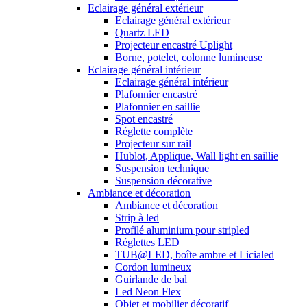
Eclairage général extérieur
Eclairage général extérieur
Quartz LED
Projecteur encastré Uplight
Borne, potelet, colonne lumineuse
Eclairage général intérieur
Eclairage général intérieur
Plafonnier encastré
Plafonnier en saillie
Spot encastré
Réglette complète
Projecteur sur rail
Hublot, Applique, Wall light en saillie
Suspension technique
Suspension décorative
Ambiance et décoration
Ambiance et décoration
Strip à led
Profilé aluminium pour stripled
Réglettes LED
TUB@LED, boîte ambre et Licialed
Cordon lumineux
Guirlande de bal
Led Neon Flex
Objet et mobilier décoratif