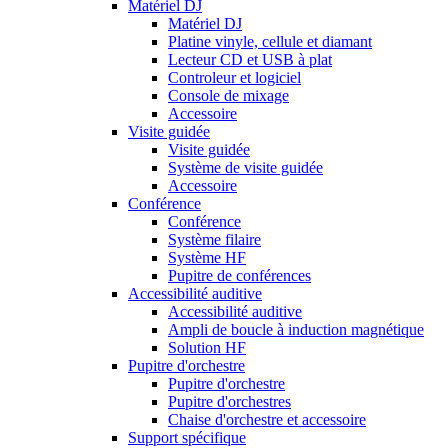
Matériel DJ
Matériel DJ
Platine vinyle, cellule et diamant
Lecteur CD et USB à plat
Controleur et logiciel
Console de mixage
Accessoire
Visite guidée
Visite guidée
Système de visite guidée
Accessoire
Conférence
Conférence
Système filaire
Système HF
Pupitre de conférences
Accessibilité auditive
Accessibilité auditive
Ampli de boucle à induction magnétique
Solution HF
Pupitre d'orchestre
Pupitre d'orchestre
Pupitre d'orchestres
Chaise d'orchestre et accessoire
Support spécifique