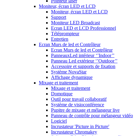
Pointeur laser
Moniteur, écran LED et LCD
Moniteur, écran LED et LCD
Support
Moniteur LED Broadcast
Ecran LED et LCD Professionnel
Téléprompteur
Entretien
Ecran Murs de led et Contrôleur
Ecran Murs de led et Contrôleur
PanneauxLed intérieur ‘’Indoor’’
Panneau Led extérieur ‘’Outdoor’’
Accessoire et supports de fixation
Système NovaStar
Affichage dynamique
Mixage et traitement
Mixage et traitement
Domotique
Outil pour travail collaboratif
Système de visioconférence
Pupitre de mixage et mélangeur live
Panneau de contrôle pour mélangeur vidéo
Logiciel
Incrustateur 'Picture in Picture'
Incrustateur Chromakey