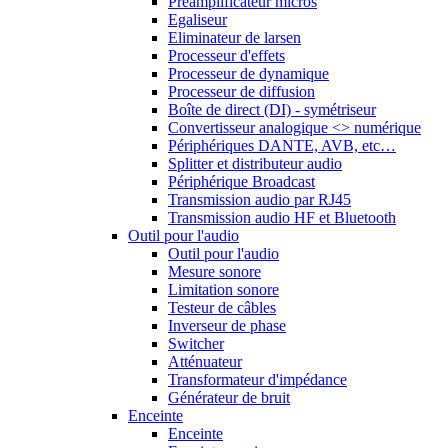
Préamplificateur micros
Egaliseur
Eliminateur de larsen
Processeur d'effets
Processeur de dynamique
Processeur de diffusion
Boîte de direct (DI) - symétriseur
Convertisseur analogique <> numérique
Périphériques DANTE, AVB, etc…
Splitter et distributeur audio
Périphérique Broadcast
Transmission audio par RJ45
Transmission audio HF et Bluetooth
Outil pour l'audio
Outil pour l'audio
Mesure sonore
Limitation sonore
Testeur de câbles
Inverseur de phase
Switcher
Atténuateur
Transformateur d'impédance
Générateur de bruit
Enceinte
Enceinte