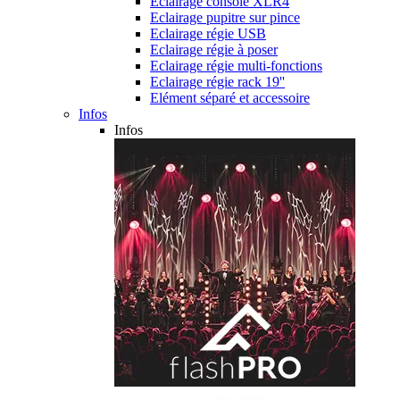
Eclairage console XLR4
Eclairage pupitre sur pince
Eclairage régie USB
Eclairage régie à poser
Eclairage régie multi-fonctions
Eclairage régie rack 19''
Elément séparé et accessoire
Infos
Infos