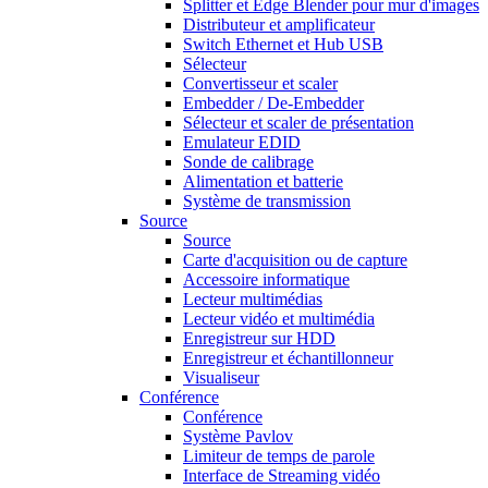
Splitter et Edge Blender pour mur d'images
Distributeur et amplificateur
Switch Ethernet et Hub USB
Sélecteur
Convertisseur et scaler
Embedder / De-Embedder
Sélecteur et scaler de présentation
Emulateur EDID
Sonde de calibrage
Alimentation et batterie
Système de transmission
Source
Source
Carte d'acquisition ou de capture
Accessoire informatique
Lecteur multimédias
Lecteur vidéo et multimédia
Enregistreur sur HDD
Enregistreur et échantillonneur
Visualiseur
Conférence
Conférence
Système Pavlov
Limiteur de temps de parole
Interface de Streaming vidéo