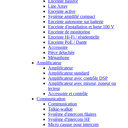
Enceinte passive
Line Array
Enceinte active
Système amplifié compact
Enceinte autonome sur batterie
Enceinte d'installation et ligne 100 V
Enceinte de monitoring
Enceinte Hi-Fi / résidentielle
Enceinte PoE / Dante
Accessoire
Pièce détachée
Mégaphone
Amplificateur
Amplificateur
Amplificateur standard
Amplificateur avec contrôle DSP
Amplificateur avec mixeur, zoneur ou
lecteur
Accessoire et contrôle
Communication
Communication
Talkie-walkie
Système d'intercom filaires
Système d'intercom HF
Micro casque pour intercom