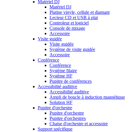
Matériel DJ
Matériel DJ
Platine vinyle, cellule et diamant
Lecteur CD et USB à plat
Controleur et logiciel
Console de mixage
Accessoire
Visite guidée
Visite guidée
Système de visite guidée
Accessoire
Conférence
Conférence
Système filaire
Système HF
Pupitre de conférences
Accessibilité auditive
Accessibilité auditive
Ampli de boucle à induction magnétique
Solution HF
Pupitre d'orchestre
Pupitre d'orchestre
Pupitre d'orchestres
Chaise d'orchestre et accessoire
Support spécifique