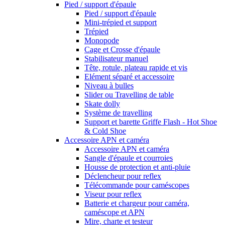
Pied / support d'épaule
Pied / support d'épaule
Mini-trépied et support
Trépied
Monopode
Cage et Crosse d'épaule
Stabilisateur manuel
Tête, rotule, plateau rapide et vis
Elément séparé et accessoire
Niveau à bulles
Slider ou Travelling de table
Skate dolly
Système de travelling
Support et barette Griffe Flash - Hot Shoe
& Cold Shoe
Accessoire APN et caméra
Accessoire APN et caméra
Sangle d'épaule et courroies
Housse de protection et anti-pluie
Déclencheur pour reflex
Télécommande pour caméscopes
Viseur pour reflex
Batterie et chargeur pour caméra,
caméscope et APN
Mire, charte et testeur