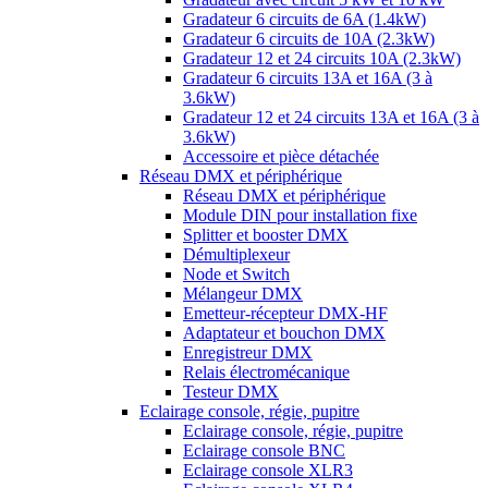
Gradateur 6 circuits de 6A (1.4kW)
Gradateur 6 circuits de 10A (2.3kW)
Gradateur 12 et 24 circuits 10A (2.3kW)
Gradateur 6 circuits 13A et 16A (3 à
3.6kW)
Gradateur 12 et 24 circuits 13A et 16A (3 à
3.6kW)
Accessoire et pièce détachée
Réseau DMX et périphérique
Réseau DMX et périphérique
Module DIN pour installation fixe
Splitter et booster DMX
Démultiplexeur
Node et Switch
Mélangeur DMX
Emetteur-récepteur DMX-HF
Adaptateur et bouchon DMX
Enregistreur DMX
Relais électromécanique
Testeur DMX
Eclairage console, régie, pupitre
Eclairage console, régie, pupitre
Eclairage console BNC
Eclairage console XLR3