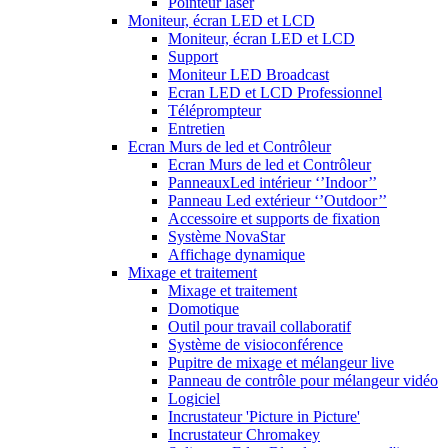
Pointeur laser
Moniteur, écran LED et LCD
Moniteur, écran LED et LCD
Support
Moniteur LED Broadcast
Ecran LED et LCD Professionnel
Téléprompteur
Entretien
Ecran Murs de led et Contrôleur
Ecran Murs de led et Contrôleur
PanneauxLed intérieur ‘’Indoor’’
Panneau Led extérieur ‘’Outdoor’’
Accessoire et supports de fixation
Système NovaStar
Affichage dynamique
Mixage et traitement
Mixage et traitement
Domotique
Outil pour travail collaboratif
Système de visioconférence
Pupitre de mixage et mélangeur live
Panneau de contrôle pour mélangeur vidéo
Logiciel
Incrustateur 'Picture in Picture'
Incrustateur Chromakey