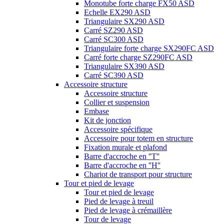
Monotube forte charge FX50 ASD
Echelle EX290 ASD
Triangulaire SX290 ASD
Carré SZ290 ASD
Carré SC300 ASD
Triangulaire forte charge SX290FC ASD
Carré forte charge SZ290FC ASD
Triangulaire SX390 ASD
Carré SC390 ASD
Accessoire structure
Accessoire structure
Collier et suspension
Embase
Kit de jonction
Accessoire spécifique
Accessoire pour totem en structure
Fixation murale et plafond
Barre d'accroche en ''T''
Barre d'accroche en ''H''
Chariot de transport pour structure
Tour et pied de levage
Tour et pied de levage
Pied de levage à treuil
Pied de levage à crémaillère
Tour de levage