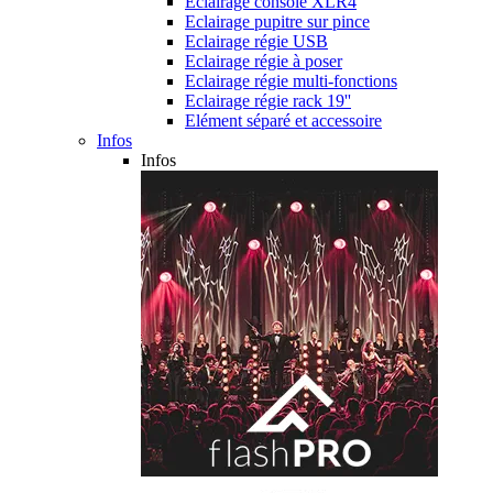
Eclairage console XLR4
Eclairage pupitre sur pince
Eclairage régie USB
Eclairage régie à poser
Eclairage régie multi-fonctions
Eclairage régie rack 19''
Elément séparé et accessoire
Infos
Infos