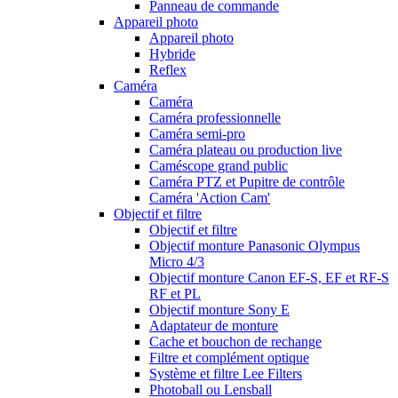
Panneau de commande
Appareil photo
Appareil photo
Hybride
Reflex
Caméra
Caméra
Caméra professionnelle
Caméra semi-pro
Caméra plateau ou production live
Caméscope grand public
Caméra PTZ et Pupitre de contrôle
Caméra 'Action Cam'
Objectif et filtre
Objectif et filtre
Objectif monture Panasonic Olympus
Micro 4/3
Objectif monture Canon EF-S, EF et RF-S
RF et PL
Objectif monture Sony E
Adaptateur de monture
Cache et bouchon de rechange
Filtre et complément optique
Système et filtre Lee Filters
Photoball ou Lensball