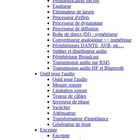
Préamplificateur micros
Egaliseur
Eliminateur de larsen
Processeur d'effets
Processeur de dynamique
Processeur de diffusion
Boîte de direct (DI) - symétriseur
Convertisseur analogique <> numérique
Périphériques DANTE, AVB, etc…
Splitter et distributeur audio
Périphérique Broadcast
Transmission audio par RJ45
Transmission audio HF et Bluetooth
Outil pour l'audio
Outil pour l'audio
Mesure sonore
Limitation sonore
Testeur de câbles
Inverseur de phase
Switcher
Atténuateur
Transformateur d'impédance
Générateur de bruit
Enceinte
Enceinte