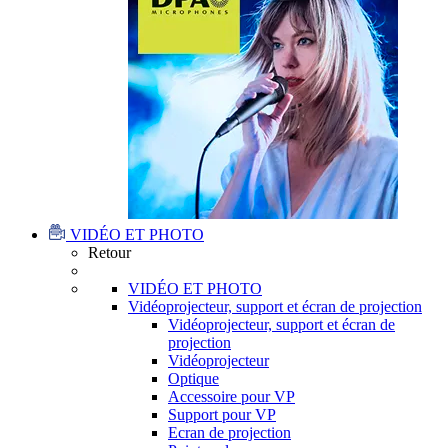
VIDÉO ET PHOTO
Retour
VIDÉO ET PHOTO
Vidéoprojecteur, support et écran de projection
Vidéoprojecteur, support et écran de
projection
Vidéoprojecteur
Optique
Accessoire pour VP
Support pour VP
Ecran de projection