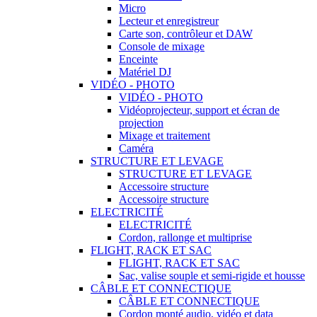
Micro
Lecteur et enregistreur
Carte son, contrôleur et DAW
Console de mixage
Enceinte
Matériel DJ
VIDÉO - PHOTO
VIDÉO - PHOTO
Vidéoprojecteur, support et écran de
projection
Mixage et traitement
Caméra
STRUCTURE ET LEVAGE
STRUCTURE ET LEVAGE
Accessoire structure
Accessoire structure
ELECTRICITÉ
ELECTRICITÉ
Cordon, rallonge et multiprise
FLIGHT, RACK ET SAC
FLIGHT, RACK ET SAC
Sac, valise souple et semi-rigide et housse
CÂBLE ET CONNECTIQUE
CÂBLE ET CONNECTIQUE
Cordon monté audio, vidéo et data