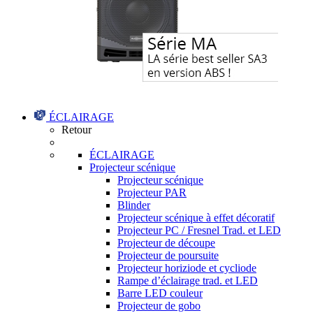
ÉCLAIRAGE
Retour
ÉCLAIRAGE
Projecteur scénique
Projecteur scénique
Projecteur PAR
Blinder
Projecteur scénique à effet décoratif
Projecteur PC / Fresnel Trad. et LED
Projecteur de découpe
Projecteur de poursuite
Projecteur horiziode et cycliode
Rampe d’éclairage trad. et LED
Barre LED couleur
Projecteur de gobo