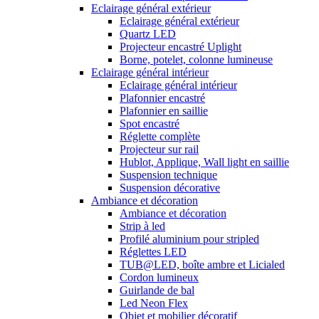
Eclairage général extérieur
Eclairage général extérieur
Quartz LED
Projecteur encastré Uplight
Borne, potelet, colonne lumineuse
Eclairage général intérieur
Eclairage général intérieur
Plafonnier encastré
Plafonnier en saillie
Spot encastré
Réglette complète
Projecteur sur rail
Hublot, Applique, Wall light en saillie
Suspension technique
Suspension décorative
Ambiance et décoration
Ambiance et décoration
Strip à led
Profilé aluminium pour stripled
Réglettes LED
TUB@LED, boîte ambre et Licialed
Cordon lumineux
Guirlande de bal
Led Neon Flex
Objet et mobilier décoratif