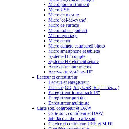
Micro pour instrument
Micro USB
Micro de mesure
Micro 'col-de-cygne'
Micro de surface
Micro radio - podcast
Micro reportage
Micro canon
Micro caméra et appareil photo
Micro smartphone et tablette
Système HF complet
Système HF élément séparé
Accessoire pour micros
Accessoire systèmes HF
Lecteur et enregistreur
Lecteur et enregistreur
Lecteur (CD, SD, USB, BT, Tuner,…)
Enregistreur format rack 19''
Enregistreur portable
Enregistreur multipiste
Carte son, contrôleur et DAW
Carte son, contrôleur et DAW
Interface audio - carte son
Clavier et contrôleur, USB et MIDI
Contrôleur monitoring