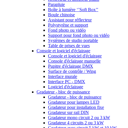
Parapluie
Boîte à lumière ‘’Soft Box’’
Boule chinoise
Assistant pour réflecteur
Polystyrène et support
Fond photo ou vidéo
Support pour fond photo ou vidéo
Systèmes de studio portable
Table de prises de vues
Console et logiciel d'éclairage
Console et logiciel d'éclairage
Console d'éclairage manuelle
Pupitre d'éclairage DMX
Surface de contrôle / Wing
Interface murale
Interface PC - DMX
Logiciel d'éclairage
Gradateur - bloc de puissance
Gradateur - bloc de puissance
Gradateur pour lampes LED
Gradateur pour installation fixe
Gradateur sur rail DIN
Gradateur mono circuit 2 ou 3 kW
Gradateur 4 circuits 2 ou 3 kW
Gradateur avec circuit 5 kW et 10 kW