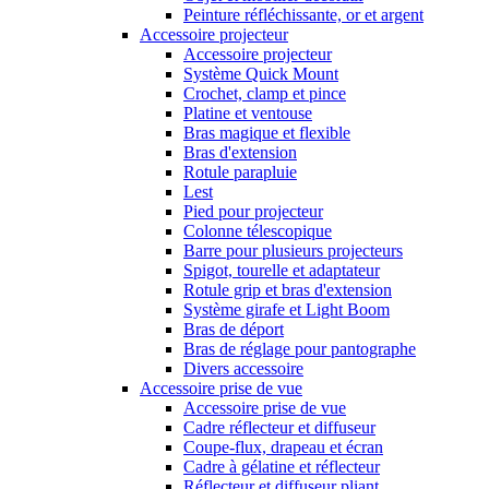
Peinture réfléchissante, or et argent
Accessoire projecteur
Accessoire projecteur
Système Quick Mount
Crochet, clamp et pince
Platine et ventouse
Bras magique et flexible
Bras d'extension
Rotule parapluie
Lest
Pied pour projecteur
Colonne télescopique
Barre pour plusieurs projecteurs
Spigot, tourelle et adaptateur
Rotule grip et bras d'extension
Système girafe et Light Boom
Bras de déport
Bras de réglage pour pantographe
Divers accessoire
Accessoire prise de vue
Accessoire prise de vue
Cadre réflecteur et diffuseur
Coupe-flux, drapeau et écran
Cadre à gélatine et réflecteur
Réflecteur et diffuseur pliant