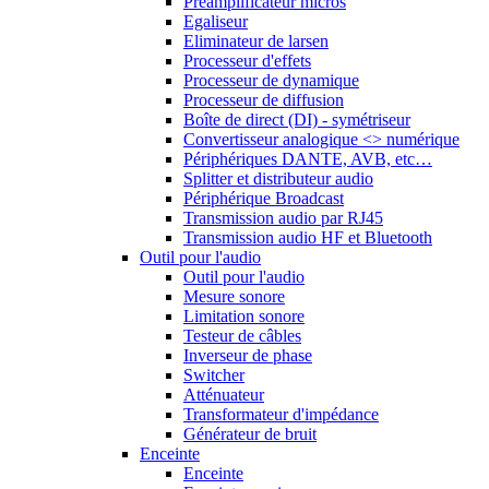
Préamplificateur micros
Egaliseur
Eliminateur de larsen
Processeur d'effets
Processeur de dynamique
Processeur de diffusion
Boîte de direct (DI) - symétriseur
Convertisseur analogique <> numérique
Périphériques DANTE, AVB, etc…
Splitter et distributeur audio
Périphérique Broadcast
Transmission audio par RJ45
Transmission audio HF et Bluetooth
Outil pour l'audio
Outil pour l'audio
Mesure sonore
Limitation sonore
Testeur de câbles
Inverseur de phase
Switcher
Atténuateur
Transformateur d'impédance
Générateur de bruit
Enceinte
Enceinte