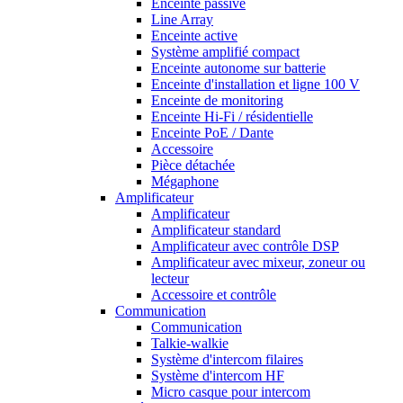
Enceinte passive
Line Array
Enceinte active
Système amplifié compact
Enceinte autonome sur batterie
Enceinte d'installation et ligne 100 V
Enceinte de monitoring
Enceinte Hi-Fi / résidentielle
Enceinte PoE / Dante
Accessoire
Pièce détachée
Mégaphone
Amplificateur
Amplificateur
Amplificateur standard
Amplificateur avec contrôle DSP
Amplificateur avec mixeur, zoneur ou
lecteur
Accessoire et contrôle
Communication
Communication
Talkie-walkie
Système d'intercom filaires
Système d'intercom HF
Micro casque pour intercom