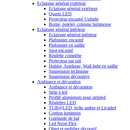
Eclairage général extérieur
Eclairage général extérieur
Quartz LED
Projecteur encastré Uplight
Borne, potelet, colonne lumineuse
Eclairage général intérieur
Eclairage général intérieur
Plafonnier encastré
Plafonnier en saillie
Spot encastré
Réglette complète
Projecteur sur rail
Hublot, Applique, Wall light en saillie
Suspension technique
Suspension décorative
Ambiance et décoration
Ambiance et décoration
Strip à led
Profilé aluminium pour stripled
Réglettes LED
TUB@LED, boîte ambre et Licialed
Cordon lumineux
Guirlande de bal
Led Neon Flex
Objet et mobilier décoratif