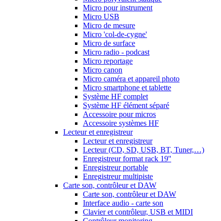
Micro pour instrument
Micro USB
Micro de mesure
Micro 'col-de-cygne'
Micro de surface
Micro radio - podcast
Micro reportage
Micro canon
Micro caméra et appareil photo
Micro smartphone et tablette
Système HF complet
Système HF élément séparé
Accessoire pour micros
Accessoire systèmes HF
Lecteur et enregistreur
Lecteur et enregistreur
Lecteur (CD, SD, USB, BT, Tuner,…)
Enregistreur format rack 19''
Enregistreur portable
Enregistreur multipiste
Carte son, contrôleur et DAW
Carte son, contrôleur et DAW
Interface audio - carte son
Clavier et contrôleur, USB et MIDI
Contrôleur monitoring