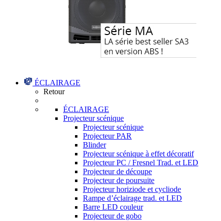
ÉCLAIRAGE
Retour
ÉCLAIRAGE
Projecteur scénique
Projecteur scénique
Projecteur PAR
Blinder
Projecteur scénique à effet décoratif
Projecteur PC / Fresnel Trad. et LED
Projecteur de découpe
Projecteur de poursuite
Projecteur horiziode et cycliode
Rampe d’éclairage trad. et LED
Barre LED couleur
Projecteur de gobo