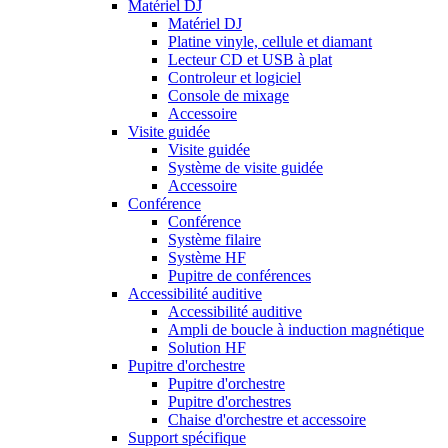
Matériel DJ
Matériel DJ
Platine vinyle, cellule et diamant
Lecteur CD et USB à plat
Controleur et logiciel
Console de mixage
Accessoire
Visite guidée
Visite guidée
Système de visite guidée
Accessoire
Conférence
Conférence
Système filaire
Système HF
Pupitre de conférences
Accessibilité auditive
Accessibilité auditive
Ampli de boucle à induction magnétique
Solution HF
Pupitre d'orchestre
Pupitre d'orchestre
Pupitre d'orchestres
Chaise d'orchestre et accessoire
Support spécifique