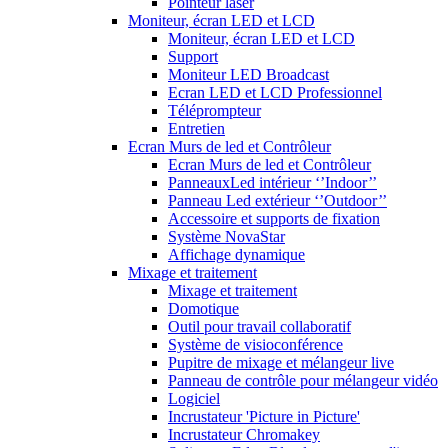
Pointeur laser
Moniteur, écran LED et LCD
Moniteur, écran LED et LCD
Support
Moniteur LED Broadcast
Ecran LED et LCD Professionnel
Téléprompteur
Entretien
Ecran Murs de led et Contrôleur
Ecran Murs de led et Contrôleur
PanneauxLed intérieur ‘’Indoor’’
Panneau Led extérieur ‘’Outdoor’’
Accessoire et supports de fixation
Système NovaStar
Affichage dynamique
Mixage et traitement
Mixage et traitement
Domotique
Outil pour travail collaboratif
Système de visioconférence
Pupitre de mixage et mélangeur live
Panneau de contrôle pour mélangeur vidéo
Logiciel
Incrustateur 'Picture in Picture'
Incrustateur Chromakey