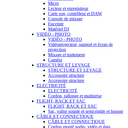
Micro
Lecteur et enregistreur
Carte son, contrôleur et DAW
Console de mixage
Enceinte
Matériel DJ
VIDÉO - PHOTO
VIDÉO - PHOTO
Vidéoprojecteur, support et écran de
projection
Mixage et traitement
Caméra
STRUCTURE ET LEVAGE
STRUCTURE ET LEVAGE
Accessoire structure
Accessoire structure
ELECTRICITÉ
ELECTRICITÉ
Cordon, rallonge et multiprise
FLIGHT, RACK ET SAC
FLIGHT, RACK ET SAC
Sac, valise souple et semi-rigide et housse
CÂBLE ET CONNECTIQUE
CÂBLE ET CONNECTIQUE
Cordon monté audio, vidéo et data