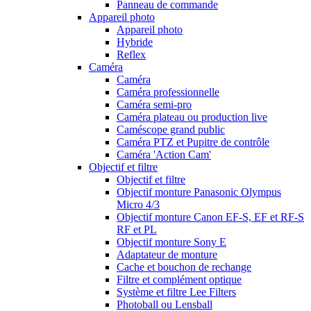
Panneau de commande
Appareil photo
Appareil photo
Hybride
Reflex
Caméra
Caméra
Caméra professionnelle
Caméra semi-pro
Caméra plateau ou production live
Caméscope grand public
Caméra PTZ et Pupitre de contrôle
Caméra 'Action Cam'
Objectif et filtre
Objectif et filtre
Objectif monture Panasonic Olympus
Micro 4/3
Objectif monture Canon EF-S, EF et RF-S
RF et PL
Objectif monture Sony E
Adaptateur de monture
Cache et bouchon de rechange
Filtre et complément optique
Système et filtre Lee Filters
Photoball ou Lensball