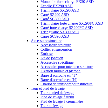
Monotube forte charge FX50 ASD
Echelle EX290 ASD
Triangulaire SX290 ASD
Carré SZ290 ASD
Carré SC300 ASD
Triangulaire forte charge SX290FC ASD
Carré forte charge SZ290FC ASD
Triangulaire SX390 ASD
Carré SC390 ASD
Accessoire structure
Accessoire structure
Collier et suspension
Embase
Kit de jonction
Accessoire spécifique
Accessoire pour totem en structure
Fixation murale et plafond
Barre d'accroche en ''T''
Barre d'accroche en ''H''
Chariot de transport pour structure
Tour et pied de levage
Tour et pied de levage
Pied de levage à treuil
Pied de levage à crémaillère
Tour de levage