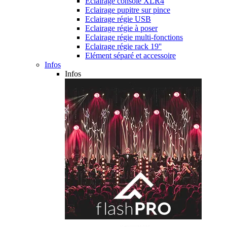
Eclairage console XLR4
Eclairage pupitre sur pince
Eclairage régie USB
Eclairage régie à poser
Eclairage régie multi-fonctions
Eclairage régie rack 19''
Elément séparé et accessoire
Infos
Infos