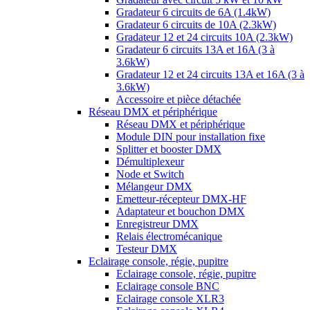
Gradateur 6 circuits de 6A (1.4kW)
Gradateur 6 circuits de 10A (2.3kW)
Gradateur 12 et 24 circuits 10A (2.3kW)
Gradateur 6 circuits 13A et 16A (3 à
3.6kW)
Gradateur 12 et 24 circuits 13A et 16A (3 à
3.6kW)
Accessoire et pièce détachée
Réseau DMX et périphérique
Réseau DMX et périphérique
Module DIN pour installation fixe
Splitter et booster DMX
Démultiplexeur
Node et Switch
Mélangeur DMX
Emetteur-récepteur DMX-HF
Adaptateur et bouchon DMX
Enregistreur DMX
Relais électromécanique
Testeur DMX
Eclairage console, régie, pupitre
Eclairage console, régie, pupitre
Eclairage console BNC
Eclairage console XLR3