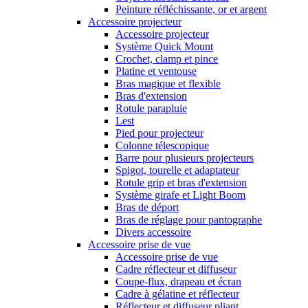
Peinture réfléchissante, or et argent
Accessoire projecteur
Accessoire projecteur
Système Quick Mount
Crochet, clamp et pince
Platine et ventouse
Bras magique et flexible
Bras d'extension
Rotule parapluie
Lest
Pied pour projecteur
Colonne télescopique
Barre pour plusieurs projecteurs
Spigot, tourelle et adaptateur
Rotule grip et bras d'extension
Système girafe et Light Boom
Bras de déport
Bras de réglage pour pantographe
Divers accessoire
Accessoire prise de vue
Accessoire prise de vue
Cadre réflecteur et diffuseur
Coupe-flux, drapeau et écran
Cadre à gélatine et réflecteur
Réflecteur et diffuseur pliant