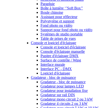
Parapluie
Boîte à lumière ‘’Soft Box’’
Boule chinoise
Assistant pour réflecteur
Polystyrène et support
Fond photo ou vidéo
Support pour fond photo ou vidéo
Systèmes de studio portable
Table de prises de vues
Console et logiciel d'éclairage
Console et logiciel d'éclairage
Console d'éclairage manuelle
Pupitre d'éclairage DMX
Surface de contrôle / Wing
Interface murale
Interface PC - DMX
Logiciel d'éclairage
Gradateur - bloc de puissance
Gradateur - bloc de puissance
Gradateur pour lampes LED
Gradateur pour installation fixe
Gradateur sur rail DIN
Gradateur mono circuit 2 ou 3 kW
Gradateur 4 circuits 2 ou 3 kW
Gradateur avec circuit 5 kW et 10 kW