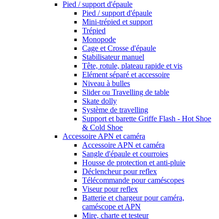
Pied / support d'épaule
Pied / support d'épaule
Mini-trépied et support
Trépied
Monopode
Cage et Crosse d'épaule
Stabilisateur manuel
Tête, rotule, plateau rapide et vis
Elément séparé et accessoire
Niveau à bulles
Slider ou Travelling de table
Skate dolly
Système de travelling
Support et barette Griffe Flash - Hot Shoe
& Cold Shoe
Accessoire APN et caméra
Accessoire APN et caméra
Sangle d'épaule et courroies
Housse de protection et anti-pluie
Déclencheur pour reflex
Télécommande pour caméscopes
Viseur pour reflex
Batterie et chargeur pour caméra,
caméscope et APN
Mire, charte et testeur