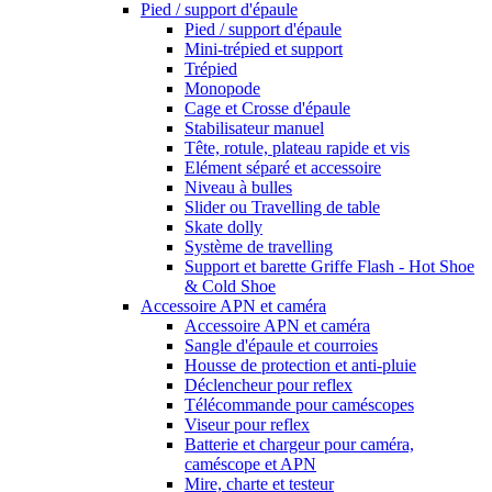
Pied / support d'épaule
Pied / support d'épaule
Mini-trépied et support
Trépied
Monopode
Cage et Crosse d'épaule
Stabilisateur manuel
Tête, rotule, plateau rapide et vis
Elément séparé et accessoire
Niveau à bulles
Slider ou Travelling de table
Skate dolly
Système de travelling
Support et barette Griffe Flash - Hot Shoe
& Cold Shoe
Accessoire APN et caméra
Accessoire APN et caméra
Sangle d'épaule et courroies
Housse de protection et anti-pluie
Déclencheur pour reflex
Télécommande pour caméscopes
Viseur pour reflex
Batterie et chargeur pour caméra,
caméscope et APN
Mire, charte et testeur