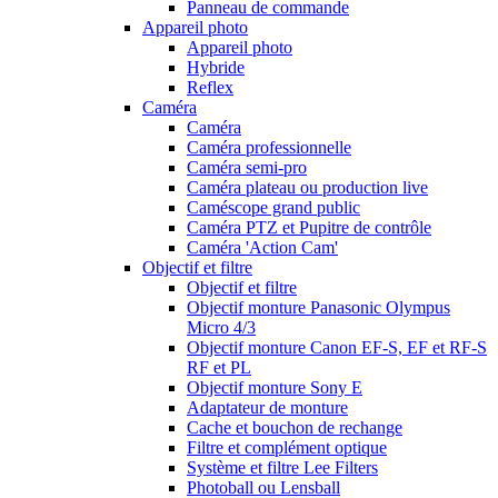
Panneau de commande
Appareil photo
Appareil photo
Hybride
Reflex
Caméra
Caméra
Caméra professionnelle
Caméra semi-pro
Caméra plateau ou production live
Caméscope grand public
Caméra PTZ et Pupitre de contrôle
Caméra 'Action Cam'
Objectif et filtre
Objectif et filtre
Objectif monture Panasonic Olympus
Micro 4/3
Objectif monture Canon EF-S, EF et RF-S
RF et PL
Objectif monture Sony E
Adaptateur de monture
Cache et bouchon de rechange
Filtre et complément optique
Système et filtre Lee Filters
Photoball ou Lensball