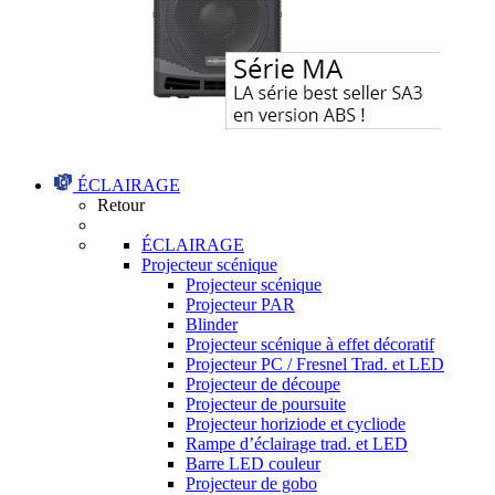
ÉCLAIRAGE
Retour
ÉCLAIRAGE
Projecteur scénique
Projecteur scénique
Projecteur PAR
Blinder
Projecteur scénique à effet décoratif
Projecteur PC / Fresnel Trad. et LED
Projecteur de découpe
Projecteur de poursuite
Projecteur horiziode et cycliode
Rampe d’éclairage trad. et LED
Barre LED couleur
Projecteur de gobo