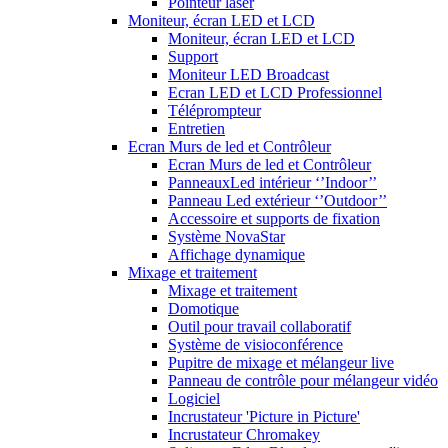
Pointeur laser
Moniteur, écran LED et LCD
Moniteur, écran LED et LCD
Support
Moniteur LED Broadcast
Ecran LED et LCD Professionnel
Téléprompteur
Entretien
Ecran Murs de led et Contrôleur
Ecran Murs de led et Contrôleur
PanneauxLed intérieur ‘’Indoor’’
Panneau Led extérieur ‘’Outdoor’’
Accessoire et supports de fixation
Système NovaStar
Affichage dynamique
Mixage et traitement
Mixage et traitement
Domotique
Outil pour travail collaboratif
Système de visioconférence
Pupitre de mixage et mélangeur live
Panneau de contrôle pour mélangeur vidéo
Logiciel
Incrustateur 'Picture in Picture'
Incrustateur Chromakey