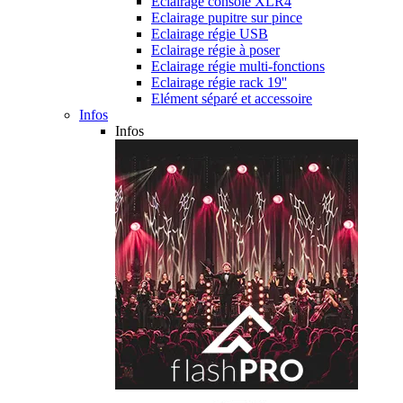
Eclairage console XLR4
Eclairage pupitre sur pince
Eclairage régie USB
Eclairage régie à poser
Eclairage régie multi-fonctions
Eclairage régie rack 19''
Elément séparé et accessoire
Infos
Infos