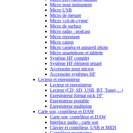
Micro pour instrument
Micro USB
Micro de mesure
Micro 'col-de-cygne'
Micro de surface
Micro radio - podcast
Micro reportage
Micro canon
Micro caméra et appareil photo
Micro smartphone et tablette
Système HF complet
Système HF élément séparé
Accessoire pour micros
Accessoire systèmes HF
Lecteur et enregistreur
Lecteur et enregistreur
Lecteur (CD, SD, USB, BT, Tuner,…)
Enregistreur format rack 19''
Enregistreur portable
Enregistreur multipiste
Carte son, contrôleur et DAW
Carte son, contrôleur et DAW
Interface audio - carte son
Clavier et contrôleur, USB et MIDI
Contrôleur monitoring