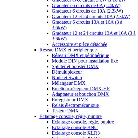
Gradateur 6 circuits de 6A (1.4kW)
Gradateur 6 circuits de 10A (2.3kW)
Gradateur 12 et 24 circuits 10A (2.3kW)
Gradateur 6 circuits 13A et 16A (3 à
3.6kW)
Gradateur 12 et 24 circuits 13A et 16A (3 à
3.6kW)
Accessoire et pièce détachée
Réseau DMX et périphérique
Réseau DMX et périphérique
Module DIN pour installation fixe
Splitter et booster DMX
Démultiplexeur
Node et Switch
Mélangeur DMX
Emetteur-récepteur DMX-HF
Adaptateur et bouchon DMX
Enregistreur DMX
Relais électromécanique
Testeur DMX
Eclairage console, régie, pupitre
Eclairage console, régie, pupitre
Eclairage console BNC
Eclairage console XLR3