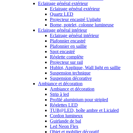
Eclairage général extérieur
Eclairage général extérieur
Quartz LED
Projecteur encastré Uplight
Borne, potelet, colonne lumineuse
Eclairage général intérieur
Eclairage général intérieur
Plafonnier encastré
Plafonnier en saillie
Spot encastré
Réglette complète
Projecteur sur rail
Hublot, Applique, Wall light en saillie
Suspension technique
Suspension décorative
Ambiance et décoration
Ambiance et décoration
Strip à led
Profilé aluminium pour stripled
Réglettes LED
TUB@LED, boîte ambre et Licialed
Cordon lumineux
Guirlande de bal
Led Neon Flex
Objet et mobilier décoratif