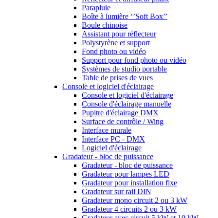
Parapluie
Boîte à lumière ‘’Soft Box’’
Boule chinoise
Assistant pour réflecteur
Polystyrène et support
Fond photo ou vidéo
Support pour fond photo ou vidéo
Systèmes de studio portable
Table de prises de vues
Console et logiciel d'éclairage
Console et logiciel d'éclairage
Console d'éclairage manuelle
Pupitre d'éclairage DMX
Surface de contrôle / Wing
Interface murale
Interface PC - DMX
Logiciel d'éclairage
Gradateur - bloc de puissance
Gradateur - bloc de puissance
Gradateur pour lampes LED
Gradateur pour installation fixe
Gradateur sur rail DIN
Gradateur mono circuit 2 ou 3 kW
Gradateur 4 circuits 2 ou 3 kW
Gradateur avec circuit 5 kW et 10 kW