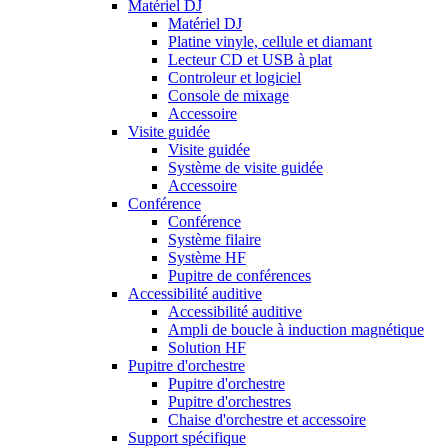
Matériel DJ
Matériel DJ
Platine vinyle, cellule et diamant
Lecteur CD et USB à plat
Controleur et logiciel
Console de mixage
Accessoire
Visite guidée
Visite guidée
Système de visite guidée
Accessoire
Conférence
Conférence
Système filaire
Système HF
Pupitre de conférences
Accessibilité auditive
Accessibilité auditive
Ampli de boucle à induction magnétique
Solution HF
Pupitre d'orchestre
Pupitre d'orchestre
Pupitre d'orchestres
Chaise d'orchestre et accessoire
Support spécifique