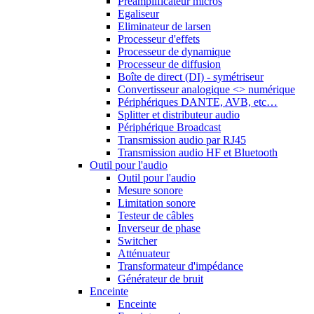
Préamplificateur micros
Egaliseur
Eliminateur de larsen
Processeur d'effets
Processeur de dynamique
Processeur de diffusion
Boîte de direct (DI) - symétriseur
Convertisseur analogique <> numérique
Périphériques DANTE, AVB, etc…
Splitter et distributeur audio
Périphérique Broadcast
Transmission audio par RJ45
Transmission audio HF et Bluetooth
Outil pour l'audio
Outil pour l'audio
Mesure sonore
Limitation sonore
Testeur de câbles
Inverseur de phase
Switcher
Atténuateur
Transformateur d'impédance
Générateur de bruit
Enceinte
Enceinte