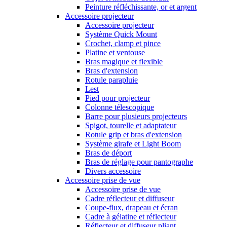
Peinture réfléchissante, or et argent
Accessoire projecteur
Accessoire projecteur
Système Quick Mount
Crochet, clamp et pince
Platine et ventouse
Bras magique et flexible
Bras d'extension
Rotule parapluie
Lest
Pied pour projecteur
Colonne télescopique
Barre pour plusieurs projecteurs
Spigot, tourelle et adaptateur
Rotule grip et bras d'extension
Système girafe et Light Boom
Bras de déport
Bras de réglage pour pantographe
Divers accessoire
Accessoire prise de vue
Accessoire prise de vue
Cadre réflecteur et diffuseur
Coupe-flux, drapeau et écran
Cadre à gélatine et réflecteur
Réflecteur et diffuseur pliant