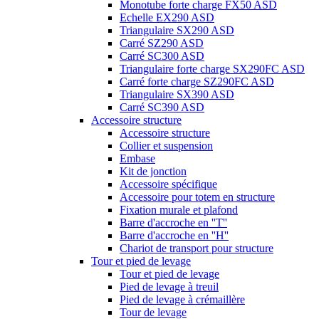
Monotube forte charge FX50 ASD
Echelle EX290 ASD
Triangulaire SX290 ASD
Carré SZ290 ASD
Carré SC300 ASD
Triangulaire forte charge SX290FC ASD
Carré forte charge SZ290FC ASD
Triangulaire SX390 ASD
Carré SC390 ASD
Accessoire structure
Accessoire structure
Collier et suspension
Embase
Kit de jonction
Accessoire spécifique
Accessoire pour totem en structure
Fixation murale et plafond
Barre d'accroche en ''T''
Barre d'accroche en ''H''
Chariot de transport pour structure
Tour et pied de levage
Tour et pied de levage
Pied de levage à treuil
Pied de levage à crémaillère
Tour de levage