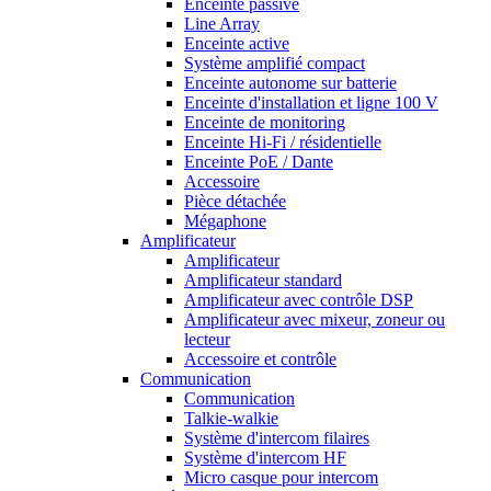
Enceinte passive
Line Array
Enceinte active
Système amplifié compact
Enceinte autonome sur batterie
Enceinte d'installation et ligne 100 V
Enceinte de monitoring
Enceinte Hi-Fi / résidentielle
Enceinte PoE / Dante
Accessoire
Pièce détachée
Mégaphone
Amplificateur
Amplificateur
Amplificateur standard
Amplificateur avec contrôle DSP
Amplificateur avec mixeur, zoneur ou
lecteur
Accessoire et contrôle
Communication
Communication
Talkie-walkie
Système d'intercom filaires
Système d'intercom HF
Micro casque pour intercom