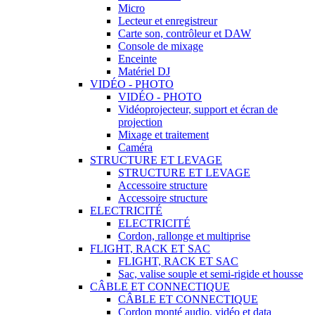
Micro
Lecteur et enregistreur
Carte son, contrôleur et DAW
Console de mixage
Enceinte
Matériel DJ
VIDÉO - PHOTO
VIDÉO - PHOTO
Vidéoprojecteur, support et écran de
projection
Mixage et traitement
Caméra
STRUCTURE ET LEVAGE
STRUCTURE ET LEVAGE
Accessoire structure
Accessoire structure
ELECTRICITÉ
ELECTRICITÉ
Cordon, rallonge et multiprise
FLIGHT, RACK ET SAC
FLIGHT, RACK ET SAC
Sac, valise souple et semi-rigide et housse
CÂBLE ET CONNECTIQUE
CÂBLE ET CONNECTIQUE
Cordon monté audio, vidéo et data