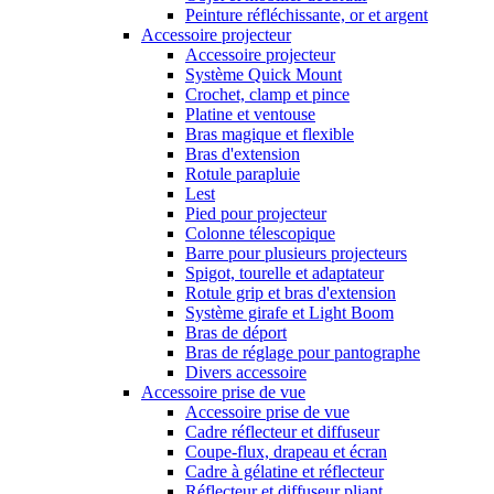
Peinture réfléchissante, or et argent
Accessoire projecteur
Accessoire projecteur
Système Quick Mount
Crochet, clamp et pince
Platine et ventouse
Bras magique et flexible
Bras d'extension
Rotule parapluie
Lest
Pied pour projecteur
Colonne télescopique
Barre pour plusieurs projecteurs
Spigot, tourelle et adaptateur
Rotule grip et bras d'extension
Système girafe et Light Boom
Bras de déport
Bras de réglage pour pantographe
Divers accessoire
Accessoire prise de vue
Accessoire prise de vue
Cadre réflecteur et diffuseur
Coupe-flux, drapeau et écran
Cadre à gélatine et réflecteur
Réflecteur et diffuseur pliant