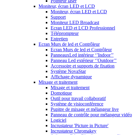
Pointeur laser
Moniteur, écran LED et LCD
Moniteur, écran LED et LCD
Support
Moniteur LED Broadcast
Ecran LED et LCD Professionnel
Téléprompteur
Entretien
Ecran Murs de led et Contrôleur
Ecran Murs de led et Contrôleur
PanneauxLed intérieur ‘’Indoor’’
Panneau Led extérieur ‘’Outdoor’’
Accessoire et supports de fixation
Système NovaStar
Affichage dynamique
Mixage et traitement
Mixage et traitement
Domotique
Outil pour travail collaboratif
Système de visioconférence
Pupitre de mixage et mélangeur live
Panneau de contrôle pour mélangeur vidéo
Logiciel
Incrustateur 'Picture in Picture'
Incrustateur Chromakey