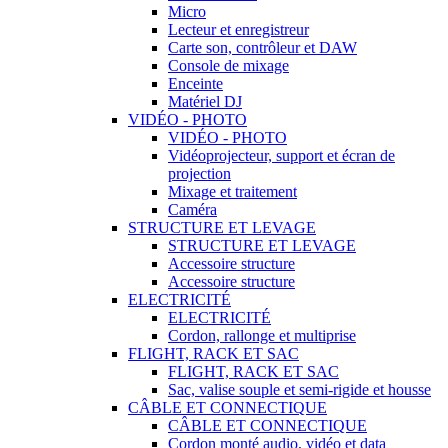
Micro
Lecteur et enregistreur
Carte son, contrôleur et DAW
Console de mixage
Enceinte
Matériel DJ
VIDÉO - PHOTO
VIDÉO - PHOTO
Vidéoprojecteur, support et écran de
projection
Mixage et traitement
Caméra
STRUCTURE ET LEVAGE
STRUCTURE ET LEVAGE
Accessoire structure
Accessoire structure
ELECTRICITÉ
ELECTRICITÉ
Cordon, rallonge et multiprise
FLIGHT, RACK ET SAC
FLIGHT, RACK ET SAC
Sac, valise souple et semi-rigide et housse
CÂBLE ET CONNECTIQUE
CÂBLE ET CONNECTIQUE
Cordon monté audio, vidéo et data