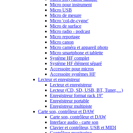
Micro pour instrument
Micro USB
Micro de mesure
Micro 'col-de-cygne'
Micro de surface
Micro radio - podcast
Micro reportage
Micro canon
Micro caméra et appareil photo
Micro smartphone et tablette
Système HF complet
Système HF élément séparé
Accessoire pour micros
Accessoire systèmes HF
Lecteur et enregistreur
Lecteur et enregistreur
Lecteur (CD, SD, USB, BT, Tuner,…)
Enregistreur format rack 19''
Enregistreur portable
Enregistreur multipiste
Carte son, contrôleur et DAW
Carte son, contrôleur et DAW
Interface audio - carte son
Clavier et contrôleur, USB et MIDI
Contrôleur monitoring