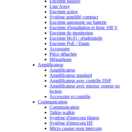
Enceinte passive
Line Array
Enceinte active
Système amplifié compact
Enceinte autonome sur batterie
Enceinte d'installation et ligne 100 V
Enceinte de monitoring
Enceinte Hi-Fi / résidentielle
Enceinte PoE / Dante
Accessoire
Pièce détachée
Mégaphone
Amplificateur
Amplificateur
Amplificateur standard
Amplificateur avec contrôle DSP
Amplificateur avec mixeur, zoneur ou
lecteur
Accessoire et contrôle
Communication
Communication
Talkie-walkie
Système d'intercom filaires
Système d'intercom HF
Micro casque pour intercom