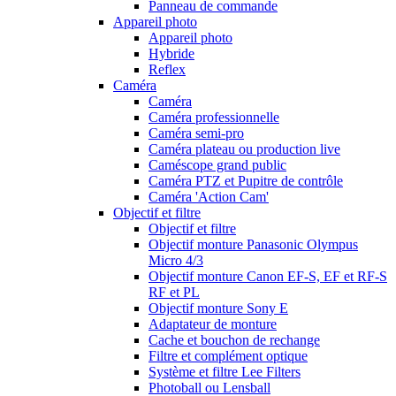
Panneau de commande
Appareil photo
Appareil photo
Hybride
Reflex
Caméra
Caméra
Caméra professionnelle
Caméra semi-pro
Caméra plateau ou production live
Caméscope grand public
Caméra PTZ et Pupitre de contrôle
Caméra 'Action Cam'
Objectif et filtre
Objectif et filtre
Objectif monture Panasonic Olympus
Micro 4/3
Objectif monture Canon EF-S, EF et RF-S
RF et PL
Objectif monture Sony E
Adaptateur de monture
Cache et bouchon de rechange
Filtre et complément optique
Système et filtre Lee Filters
Photoball ou Lensball