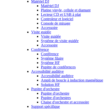
Matériel DJ
Matériel DJ
Platine vinyle, cellule et diamant
Lecteur CD et USB à plat
Controleur et logiciel
Console de mixage
Accessoire
Visite guidée
Visite guidée
Système de visite guidée
Accessoire
Conférence
Conférence
Système filaire
Système HF
Pupitre de conférences
Accessibilité auditive
Accessibilité auditive
Ampli de boucle à induction magnétique
Solution HF
Pupitre d'orchestre
Pupitre d'orchestre
Pupitre d'orchestres
Chaise d'orchestre et accessoire
Support spécifique