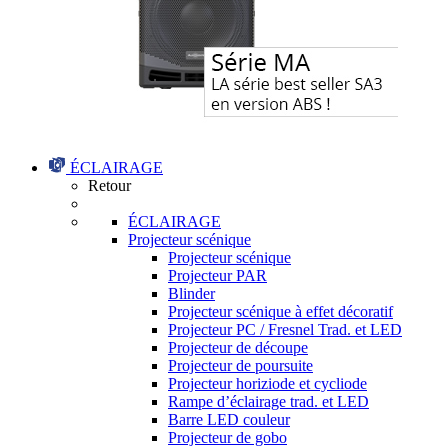
ÉCLAIRAGE
Retour
ÉCLAIRAGE
Projecteur scénique
Projecteur scénique
Projecteur PAR
Blinder
Projecteur scénique à effet décoratif
Projecteur PC / Fresnel Trad. et LED
Projecteur de découpe
Projecteur de poursuite
Projecteur horiziode et cycliode
Rampe d’éclairage trad. et LED
Barre LED couleur
Projecteur de gobo