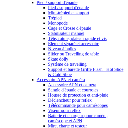
Pied / support d'épaule
Pied / support d'épaule
Mini-trépied et support
Trépied
Monopode
Cage et Crosse d'épaule
Stabilisateur manuel
Tête, rotule, plateau rapide et vis
Elément séparé et accessoire
Niveau à bulles
Slider ou Travelling de table
Skate dolly
Système de travelling
Support et barette Griffe Flash - Hot Shoe
& Cold Shoe
Accessoire APN et caméra
Accessoire APN et caméra
Sangle d'épaule et courroies
Housse de protection et anti-pluie
Déclencheur pour reflex
Télécommande pour caméscopes
Viseur pour reflex
Batterie et chargeur pour caméra,
caméscope et APN
Mire, charte et testeur