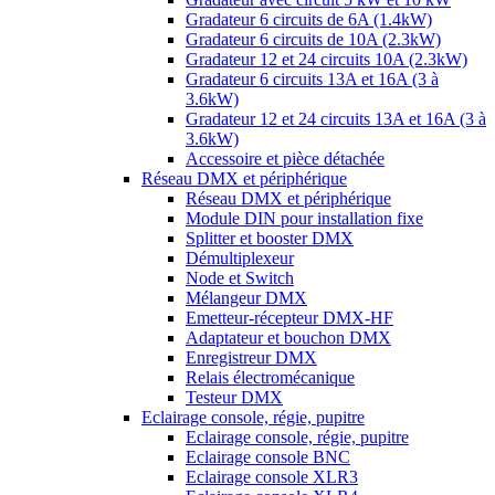
Gradateur 6 circuits de 6A (1.4kW)
Gradateur 6 circuits de 10A (2.3kW)
Gradateur 12 et 24 circuits 10A (2.3kW)
Gradateur 6 circuits 13A et 16A (3 à
3.6kW)
Gradateur 12 et 24 circuits 13A et 16A (3 à
3.6kW)
Accessoire et pièce détachée
Réseau DMX et périphérique
Réseau DMX et périphérique
Module DIN pour installation fixe
Splitter et booster DMX
Démultiplexeur
Node et Switch
Mélangeur DMX
Emetteur-récepteur DMX-HF
Adaptateur et bouchon DMX
Enregistreur DMX
Relais électromécanique
Testeur DMX
Eclairage console, régie, pupitre
Eclairage console, régie, pupitre
Eclairage console BNC
Eclairage console XLR3