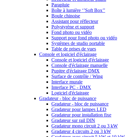
Parapluie
Boîte à lumière ‘’Soft Box’’
Boule chinoise
Assistant pour réflecteur
Polystyrène et support
Fond photo ou vidéo
Support pour fond photo ou vidéo
Systèmes de studio portable
Table de prises de vues
Console et logiciel d'éclairage
Console et logiciel d'éclairage
Console d'éclairage manuelle
Pupitre d'éclairage DMX
Surface de contrôle / Wing
Interface murale
Interface PC - DMX
Logiciel d'éclairage
Gradateur - bloc de puissance
Gradateur - bloc de puissance
Gradateur pour lampes LED
Gradateur pour installation fixe
Gradateur sur rail DIN
Gradateur mono circuit 2 ou 3 kW
Gradateur 4 circuits 2 ou 3 kW
Gradateur avec circuit 5 kW et 10 kW