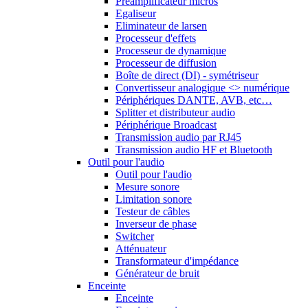
Préamplificateur micros
Egaliseur
Eliminateur de larsen
Processeur d'effets
Processeur de dynamique
Processeur de diffusion
Boîte de direct (DI) - symétriseur
Convertisseur analogique <> numérique
Périphériques DANTE, AVB, etc…
Splitter et distributeur audio
Périphérique Broadcast
Transmission audio par RJ45
Transmission audio HF et Bluetooth
Outil pour l'audio
Outil pour l'audio
Mesure sonore
Limitation sonore
Testeur de câbles
Inverseur de phase
Switcher
Atténuateur
Transformateur d'impédance
Générateur de bruit
Enceinte
Enceinte