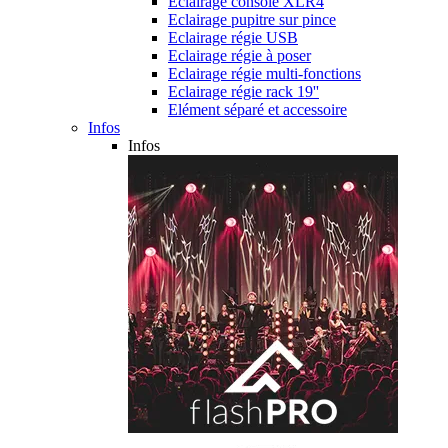
Eclairage console XLR4
Eclairage pupitre sur pince
Eclairage régie USB
Eclairage régie à poser
Eclairage régie multi-fonctions
Eclairage régie rack 19''
Elément séparé et accessoire
Infos
Infos