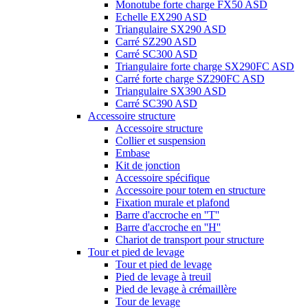
Monotube forte charge FX50 ASD
Echelle EX290 ASD
Triangulaire SX290 ASD
Carré SZ290 ASD
Carré SC300 ASD
Triangulaire forte charge SX290FC ASD
Carré forte charge SZ290FC ASD
Triangulaire SX390 ASD
Carré SC390 ASD
Accessoire structure
Accessoire structure
Collier et suspension
Embase
Kit de jonction
Accessoire spécifique
Accessoire pour totem en structure
Fixation murale et plafond
Barre d'accroche en ''T''
Barre d'accroche en ''H''
Chariot de transport pour structure
Tour et pied de levage
Tour et pied de levage
Pied de levage à treuil
Pied de levage à crémaillère
Tour de levage