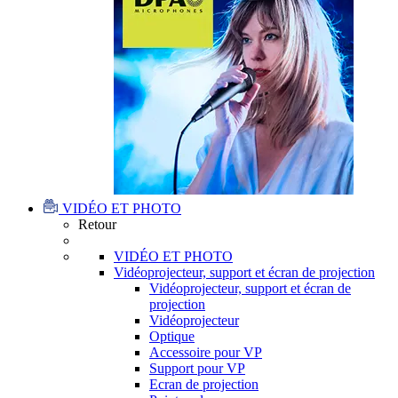
VIDÉO ET PHOTO
Retour
VIDÉO ET PHOTO
Vidéoprojecteur, support et écran de projection
Vidéoprojecteur, support et écran de
projection
Vidéoprojecteur
Optique
Accessoire pour VP
Support pour VP
Ecran de projection