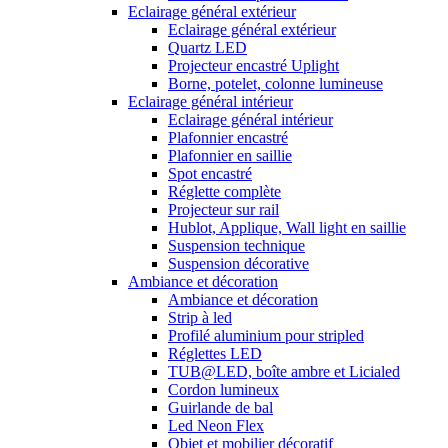
Eclairage général extérieur
Eclairage général extérieur
Quartz LED
Projecteur encastré Uplight
Borne, potelet, colonne lumineuse
Eclairage général intérieur
Eclairage général intérieur
Plafonnier encastré
Plafonnier en saillie
Spot encastré
Réglette complète
Projecteur sur rail
Hublot, Applique, Wall light en saillie
Suspension technique
Suspension décorative
Ambiance et décoration
Ambiance et décoration
Strip à led
Profilé aluminium pour stripled
Réglettes LED
TUB@LED, boîte ambre et Licialed
Cordon lumineux
Guirlande de bal
Led Neon Flex
Objet et mobilier décoratif