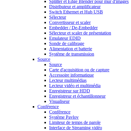
Splitter et Edge Blender pour mur d'images
Distributeur et amplificateur
Switch Ethernet et Hub USB
Sélecteur
Convertisseur et scaler
Embedder / De-Embedder
Sélecteur et scaler de présentation
Emulateur EDID
Sonde de calibrage
Alimentation et batterie
Système de transmission
Source
Source
Carte d'acquisition ou de capture
Accessoire informatique
Lecteur multimédias
Lecteur vidéo et multimédia
Enregistreur sur HDD
Enregistreur et échantillonneur
Visualiseur
Conférence
Conférence
Système Pavlov
Limiteur de temps de parole
Interface de Streaming vidéo