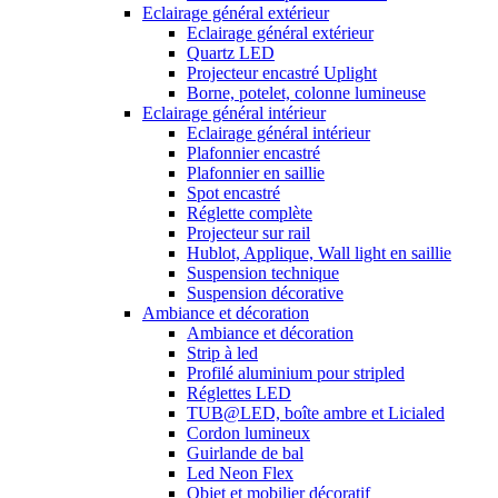
Eclairage général extérieur
Eclairage général extérieur
Quartz LED
Projecteur encastré Uplight
Borne, potelet, colonne lumineuse
Eclairage général intérieur
Eclairage général intérieur
Plafonnier encastré
Plafonnier en saillie
Spot encastré
Réglette complète
Projecteur sur rail
Hublot, Applique, Wall light en saillie
Suspension technique
Suspension décorative
Ambiance et décoration
Ambiance et décoration
Strip à led
Profilé aluminium pour stripled
Réglettes LED
TUB@LED, boîte ambre et Licialed
Cordon lumineux
Guirlande de bal
Led Neon Flex
Objet et mobilier décoratif