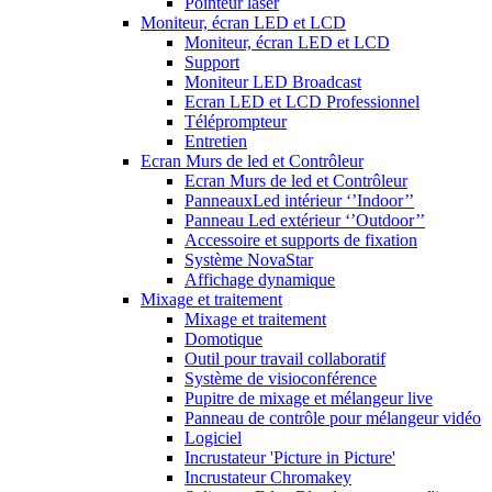
Pointeur laser
Moniteur, écran LED et LCD
Moniteur, écran LED et LCD
Support
Moniteur LED Broadcast
Ecran LED et LCD Professionnel
Téléprompteur
Entretien
Ecran Murs de led et Contrôleur
Ecran Murs de led et Contrôleur
PanneauxLed intérieur ‘’Indoor’’
Panneau Led extérieur ‘’Outdoor’’
Accessoire et supports de fixation
Système NovaStar
Affichage dynamique
Mixage et traitement
Mixage et traitement
Domotique
Outil pour travail collaboratif
Système de visioconférence
Pupitre de mixage et mélangeur live
Panneau de contrôle pour mélangeur vidéo
Logiciel
Incrustateur 'Picture in Picture'
Incrustateur Chromakey