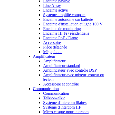
Enceinte passive
Line Array
Enceinte active
Système amplifié compact
Enceinte autonome sur batterie
Enceinte d'installation et ligne 100 V
Enceinte de monitoring
Enceinte Hi-Fi / résidentielle
Enceinte PoE / Dante
Accessoire
Pièce détachée
Mégaphone
Amplificateur
Amplificateur
Amplificateur standard
Amplificateur avec contrôle DSP
Amplificateur avec mixeur, zoneur ou
lecteur
Accessoire et contrôle
Communication
Communication
Talkie-walkie
Système d'intercom filaires
Système d'intercom HF
Micro casque pour intercom