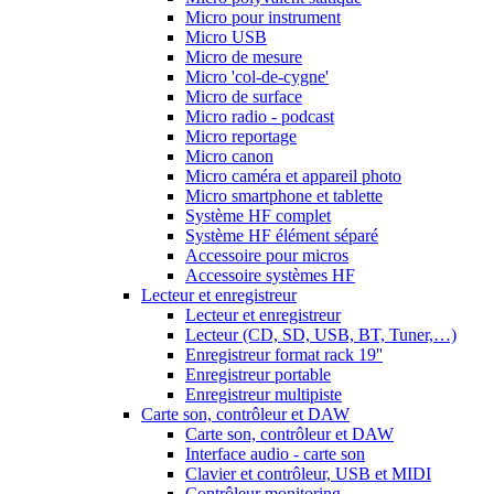
Micro pour instrument
Micro USB
Micro de mesure
Micro 'col-de-cygne'
Micro de surface
Micro radio - podcast
Micro reportage
Micro canon
Micro caméra et appareil photo
Micro smartphone et tablette
Système HF complet
Système HF élément séparé
Accessoire pour micros
Accessoire systèmes HF
Lecteur et enregistreur
Lecteur et enregistreur
Lecteur (CD, SD, USB, BT, Tuner,…)
Enregistreur format rack 19''
Enregistreur portable
Enregistreur multipiste
Carte son, contrôleur et DAW
Carte son, contrôleur et DAW
Interface audio - carte son
Clavier et contrôleur, USB et MIDI
Contrôleur monitoring