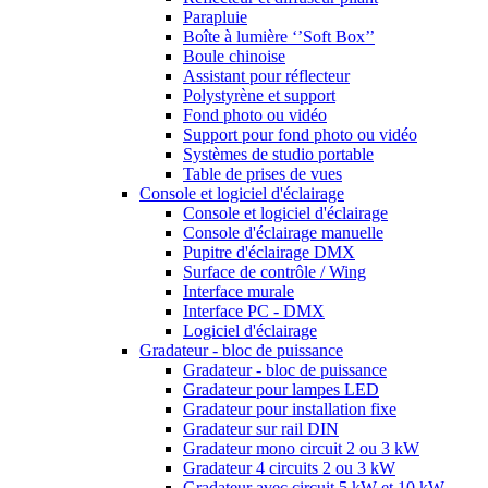
Parapluie
Boîte à lumière ‘’Soft Box’’
Boule chinoise
Assistant pour réflecteur
Polystyrène et support
Fond photo ou vidéo
Support pour fond photo ou vidéo
Systèmes de studio portable
Table de prises de vues
Console et logiciel d'éclairage
Console et logiciel d'éclairage
Console d'éclairage manuelle
Pupitre d'éclairage DMX
Surface de contrôle / Wing
Interface murale
Interface PC - DMX
Logiciel d'éclairage
Gradateur - bloc de puissance
Gradateur - bloc de puissance
Gradateur pour lampes LED
Gradateur pour installation fixe
Gradateur sur rail DIN
Gradateur mono circuit 2 ou 3 kW
Gradateur 4 circuits 2 ou 3 kW
Gradateur avec circuit 5 kW et 10 kW