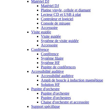
Matériel DJ
Matériel DJ
Platine vinyle, cellule et diamant
Lecteur CD et USB à plat
Controleur et logiciel
Console de mixage
Accessoire
Visite guidée
Visite guidée
Système de visite guidée
Accessoire
Conférence
Conférence
Système filaire
Système HF
Pupitre de conférences
Accessibilité auditive
Accessibilité auditive
Ampli de boucle à induction magnétique
Solution HF
Pupitre d'orchestre
Pupitre d'orchestre
Pupitre d'orchestres
Chaise d'orchestre et accessoire
Support spécifique