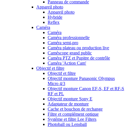
Panneau de commande
Appareil photo
Appareil photo
Hybride
Reflex
Caméra
Caméra
Caméra professionnelle
Caméra semi-pro
Caméra plateau ou production live
Caméscope grand public
Caméra PTZ et Pupitre de contrôle
Caméra 'Action Cam'
Objectif et filtre
Objectif et filtre
Objectif monture Panasonic Olympus
Micro 4/3
Objectif monture Canon EF-S, EF et RF-S
RF et PL
Objectif monture Sony E
Adaptateur de monture
Cache et bouchon de rechange
Filtre et complément optique
Système et filtre Lee Filters
Photoball ou Lensball