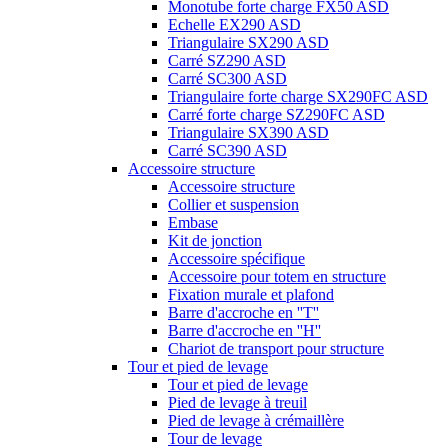
Monotube forte charge FX50 ASD
Echelle EX290 ASD
Triangulaire SX290 ASD
Carré SZ290 ASD
Carré SC300 ASD
Triangulaire forte charge SX290FC ASD
Carré forte charge SZ290FC ASD
Triangulaire SX390 ASD
Carré SC390 ASD
Accessoire structure
Accessoire structure
Collier et suspension
Embase
Kit de jonction
Accessoire spécifique
Accessoire pour totem en structure
Fixation murale et plafond
Barre d'accroche en ''T''
Barre d'accroche en ''H''
Chariot de transport pour structure
Tour et pied de levage
Tour et pied de levage
Pied de levage à treuil
Pied de levage à crémaillère
Tour de levage