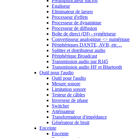
Préamplificateur micros
Egaliseur
Eliminateur de larsen
Processeur d'effets
Processeur de dynamique
Processeur de diffusion
Boîte de direct (DI) - symétriseur
Convertisseur analogique <> numérique
Périphériques DANTE, AVB, etc…
Splitter et distributeur audio
Périphérique Broadcast
Transmission audio par RJ45
Transmission audio HF et Bluetooth
Outil pour l'audio
Outil pour l'audio
Mesure sonore
Limitation sonore
Testeur de câbles
Inverseur de phase
Switcher
Atténuateur
Transformateur d'impédance
Générateur de bruit
Enceinte
Enceinte