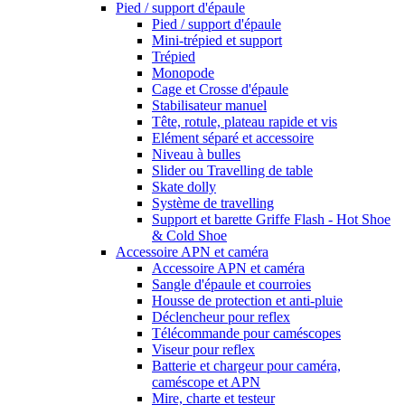
Pied / support d'épaule
Pied / support d'épaule
Mini-trépied et support
Trépied
Monopode
Cage et Crosse d'épaule
Stabilisateur manuel
Tête, rotule, plateau rapide et vis
Elément séparé et accessoire
Niveau à bulles
Slider ou Travelling de table
Skate dolly
Système de travelling
Support et barette Griffe Flash - Hot Shoe
& Cold Shoe
Accessoire APN et caméra
Accessoire APN et caméra
Sangle d'épaule et courroies
Housse de protection et anti-pluie
Déclencheur pour reflex
Télécommande pour caméscopes
Viseur pour reflex
Batterie et chargeur pour caméra,
caméscope et APN
Mire, charte et testeur