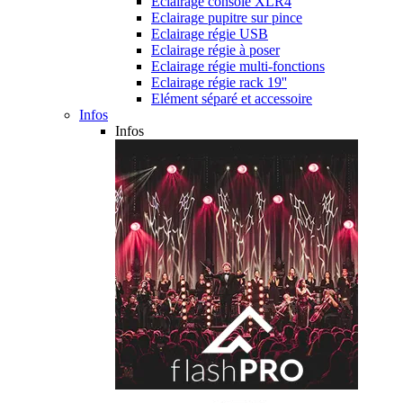
Eclairage console XLR4
Eclairage pupitre sur pince
Eclairage régie USB
Eclairage régie à poser
Eclairage régie multi-fonctions
Eclairage régie rack 19''
Elément séparé et accessoire
Infos
Infos