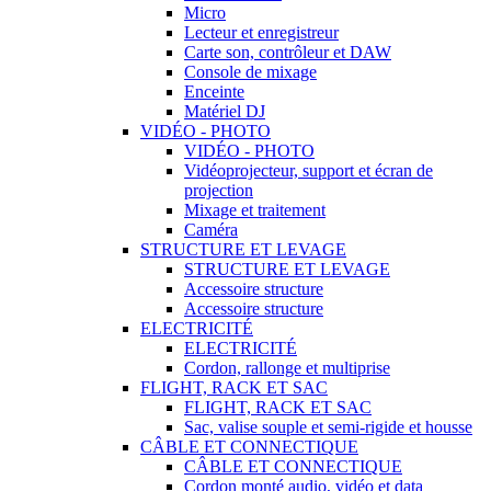
Micro
Lecteur et enregistreur
Carte son, contrôleur et DAW
Console de mixage
Enceinte
Matériel DJ
VIDÉO - PHOTO
VIDÉO - PHOTO
Vidéoprojecteur, support et écran de
projection
Mixage et traitement
Caméra
STRUCTURE ET LEVAGE
STRUCTURE ET LEVAGE
Accessoire structure
Accessoire structure
ELECTRICITÉ
ELECTRICITÉ
Cordon, rallonge et multiprise
FLIGHT, RACK ET SAC
FLIGHT, RACK ET SAC
Sac, valise souple et semi-rigide et housse
CÂBLE ET CONNECTIQUE
CÂBLE ET CONNECTIQUE
Cordon monté audio, vidéo et data