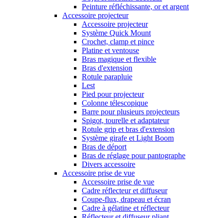
Peinture réfléchissante, or et argent
Accessoire projecteur
Accessoire projecteur
Système Quick Mount
Crochet, clamp et pince
Platine et ventouse
Bras magique et flexible
Bras d'extension
Rotule parapluie
Lest
Pied pour projecteur
Colonne télescopique
Barre pour plusieurs projecteurs
Spigot, tourelle et adaptateur
Rotule grip et bras d'extension
Système girafe et Light Boom
Bras de déport
Bras de réglage pour pantographe
Divers accessoire
Accessoire prise de vue
Accessoire prise de vue
Cadre réflecteur et diffuseur
Coupe-flux, drapeau et écran
Cadre à gélatine et réflecteur
Réflecteur et diffuseur pliant