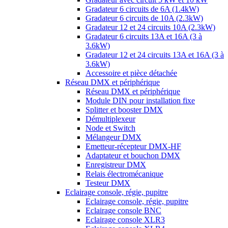
Gradateur 6 circuits de 6A (1.4kW)
Gradateur 6 circuits de 10A (2.3kW)
Gradateur 12 et 24 circuits 10A (2.3kW)
Gradateur 6 circuits 13A et 16A (3 à
3.6kW)
Gradateur 12 et 24 circuits 13A et 16A (3 à
3.6kW)
Accessoire et pièce détachée
Réseau DMX et périphérique
Réseau DMX et périphérique
Module DIN pour installation fixe
Splitter et booster DMX
Démultiplexeur
Node et Switch
Mélangeur DMX
Emetteur-récepteur DMX-HF
Adaptateur et bouchon DMX
Enregistreur DMX
Relais électromécanique
Testeur DMX
Eclairage console, régie, pupitre
Eclairage console, régie, pupitre
Eclairage console BNC
Eclairage console XLR3