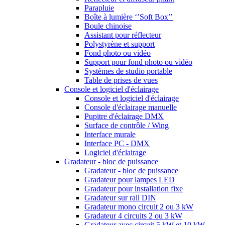
Parapluie
Boîte à lumière ‘’Soft Box’’
Boule chinoise
Assistant pour réflecteur
Polystyrène et support
Fond photo ou vidéo
Support pour fond photo ou vidéo
Systèmes de studio portable
Table de prises de vues
Console et logiciel d'éclairage
Console et logiciel d'éclairage
Console d'éclairage manuelle
Pupitre d'éclairage DMX
Surface de contrôle / Wing
Interface murale
Interface PC - DMX
Logiciel d'éclairage
Gradateur - bloc de puissance
Gradateur - bloc de puissance
Gradateur pour lampes LED
Gradateur pour installation fixe
Gradateur sur rail DIN
Gradateur mono circuit 2 ou 3 kW
Gradateur 4 circuits 2 ou 3 kW
Gradateur avec circuit 5 kW et 10 kW