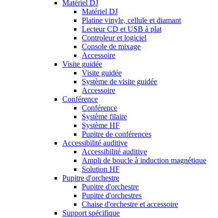
Matériel DJ
Matériel DJ
Platine vinyle, cellule et diamant
Lecteur CD et USB à plat
Controleur et logiciel
Console de mixage
Accessoire
Visite guidée
Visite guidée
Système de visite guidée
Accessoire
Conférence
Conférence
Système filaire
Système HF
Pupitre de conférences
Accessibilité auditive
Accessibilité auditive
Ampli de boucle à induction magnétique
Solution HF
Pupitre d'orchestre
Pupitre d'orchestre
Pupitre d'orchestres
Chaise d'orchestre et accessoire
Support spécifique