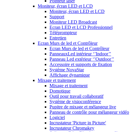
Pointeur laser
Moniteur, écran LED et LCD
Moniteur, écran LED et LCD
Support
Moniteur LED Broadcast
Ecran LED et LCD Professionnel
Téléprompteur
Entretien
Ecran Murs de led et Contrôleur
Ecran Murs de led et Contrôleur
PanneauxLed intérieur ‘’Indoor’’
Panneau Led extérieur ‘’Outdoor’’
Accessoire et supports de fixation
Système NovaStar
Affichage dynamique
Mixage et traitement
Mixage et traitement
Domotique
Outil pour travail collaboratif
Système de visioconférence
Pupitre de mixage et mélangeur live
Panneau de contrôle pour mélangeur vidéo
Logiciel
Incrustateur 'Picture in Picture'
Incrustateur Chromakey