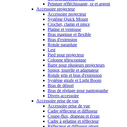
Peinture réfléchissante, or et argent
Accessoire projecteur
Accessoire projecteur
Système Quick Mount
Crochet, clamp et pince
Platine et ventouse
Bras magique et flexible
Bras d'extension
Rotule parapluie
Lest
Pied pour projecteur
Colonne télescopique
Barre pour plusieurs projecteurs
Spigot, tourelle et adaptateur
Rotule grip et bras d'extension
Système girafe et Light Boom
Bras de déport
Bras de réglage pour pantographe
Divers accessoire
Accessoire prise de vue
Accessoire prise de vue
Cadre réflecteur et diffuseur
Coupe-flux, drapeau et écran
Cadre à gélatine et réflecteur
Réflecteur et diffuseur pliant