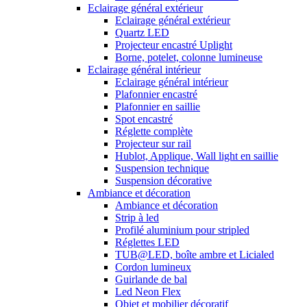
Eclairage général extérieur
Eclairage général extérieur
Quartz LED
Projecteur encastré Uplight
Borne, potelet, colonne lumineuse
Eclairage général intérieur
Eclairage général intérieur
Plafonnier encastré
Plafonnier en saillie
Spot encastré
Réglette complète
Projecteur sur rail
Hublot, Applique, Wall light en saillie
Suspension technique
Suspension décorative
Ambiance et décoration
Ambiance et décoration
Strip à led
Profilé aluminium pour stripled
Réglettes LED
TUB@LED, boîte ambre et Licialed
Cordon lumineux
Guirlande de bal
Led Neon Flex
Objet et mobilier décoratif