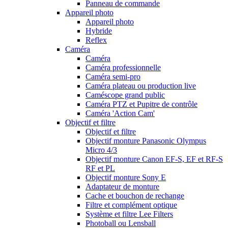
Panneau de commande
Appareil photo
Appareil photo
Hybride
Reflex
Caméra
Caméra
Caméra professionnelle
Caméra semi-pro
Caméra plateau ou production live
Caméscope grand public
Caméra PTZ et Pupitre de contrôle
Caméra 'Action Cam'
Objectif et filtre
Objectif et filtre
Objectif monture Panasonic Olympus
Micro 4/3
Objectif monture Canon EF-S, EF et RF-S
RF et PL
Objectif monture Sony E
Adaptateur de monture
Cache et bouchon de rechange
Filtre et complément optique
Système et filtre Lee Filters
Photoball ou Lensball