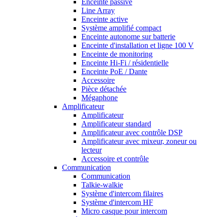
Enceinte passive
Line Array
Enceinte active
Système amplifié compact
Enceinte autonome sur batterie
Enceinte d'installation et ligne 100 V
Enceinte de monitoring
Enceinte Hi-Fi / résidentielle
Enceinte PoE / Dante
Accessoire
Pièce détachée
Mégaphone
Amplificateur
Amplificateur
Amplificateur standard
Amplificateur avec contrôle DSP
Amplificateur avec mixeur, zoneur ou
lecteur
Accessoire et contrôle
Communication
Communication
Talkie-walkie
Système d'intercom filaires
Système d'intercom HF
Micro casque pour intercom