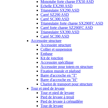
Monotube forte charge FX50 ASD
Echelle EX290 ASD
Triangulaire SX290 ASD
Carré SZ290 ASD
Carré SC300 ASD
Triangulaire forte charge SX290FC ASD
Carré forte charge SZ290FC ASD
Triangulaire SX390 ASD
Carré SC390 ASD
Accessoire structure
Accessoire structure
Collier et suspension
Embase
Kit de jonction
Accessoire spécifique
Accessoire pour totem en structure
Fixation murale et plafond
Barre d'accroche en ''T''
Barre d'accroche en ''H''
Chariot de transport pour structure
Tour et pied de levage
Tour et pied de levage
Pied de levage à treuil
Pied de levage à crémaillère
Tour de levage