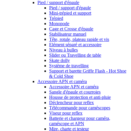
Pied / support d'épaule
Pied / support d'épaule
Mini-trépied et support
Trépied
Monopode
Cage et Crosse d'épaule
Stabilisateur manuel
Tête, rotule, plateau rapide et vis
Elément séparé et accessoire
Niveau à bulles
Slider ou Travelling de table
Skate dolly
Système de travelling
Support et barette Griffe Flash - Hot Shoe
& Cold Shoe
Accessoire APN et caméra
Accessoire APN et caméra
Sangle d'épaule et courroies
Housse de protection et anti-pluie
Déclencheur pour reflex
Télécommande pour caméscopes
Viseur pour reflex
Batterie et chargeur pour caméra,
caméscope et APN
Mire, charte et testeur