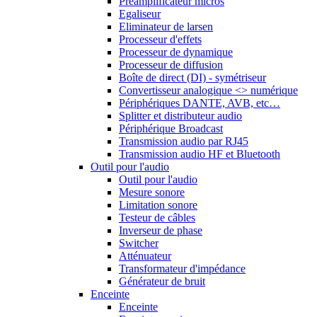
Préamplificateur micros
Egaliseur
Eliminateur de larsen
Processeur d'effets
Processeur de dynamique
Processeur de diffusion
Boîte de direct (DI) - symétriseur
Convertisseur analogique <> numérique
Périphériques DANTE, AVB, etc…
Splitter et distributeur audio
Périphérique Broadcast
Transmission audio par RJ45
Transmission audio HF et Bluetooth
Outil pour l'audio
Outil pour l'audio
Mesure sonore
Limitation sonore
Testeur de câbles
Inverseur de phase
Switcher
Atténuateur
Transformateur d'impédance
Générateur de bruit
Enceinte
Enceinte