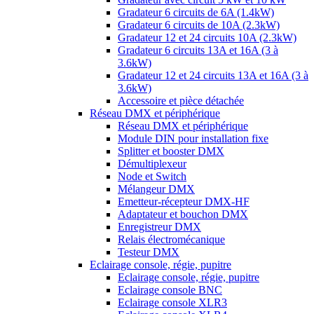
Gradateur 6 circuits de 6A (1.4kW)
Gradateur 6 circuits de 10A (2.3kW)
Gradateur 12 et 24 circuits 10A (2.3kW)
Gradateur 6 circuits 13A et 16A (3 à
3.6kW)
Gradateur 12 et 24 circuits 13A et 16A (3 à
3.6kW)
Accessoire et pièce détachée
Réseau DMX et périphérique
Réseau DMX et périphérique
Module DIN pour installation fixe
Splitter et booster DMX
Démultiplexeur
Node et Switch
Mélangeur DMX
Emetteur-récepteur DMX-HF
Adaptateur et bouchon DMX
Enregistreur DMX
Relais électromécanique
Testeur DMX
Eclairage console, régie, pupitre
Eclairage console, régie, pupitre
Eclairage console BNC
Eclairage console XLR3