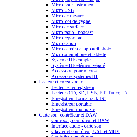
Micro pour instrument
Micro USB
Micro de mesure
Micro 'col-de-cygne'
Micro de surface
Micro radio - podcast
Micro reportage
Micro canon
Micro caméra et appareil photo
Micro smartphone et tablette
Système HF complet
Système HF élément séparé
Accessoire pour micros
Accessoire systèmes HF
Lecteur et enregistreur
Lecteur et enregistreur
Lecteur (CD, SD, USB, BT, Tuner,…)
Enregistreur format rack 19''
Enregistreur portable
Enregistreur multipiste
Carte son, contrôleur et DAW
Carte son, contrôleur et DAW
Interface audio - carte son
Clavier et contrôleur, USB et MIDI
Contrôleur monitoring