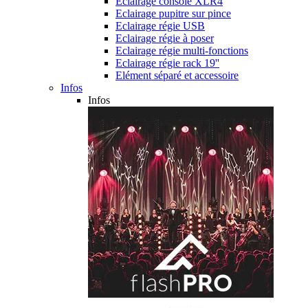
Eclairage console XLR4
Eclairage pupitre sur pince
Eclairage régie USB
Eclairage régie à poser
Eclairage régie multi-fonctions
Eclairage régie rack 19''
Elément séparé et accessoire
Infos
Infos