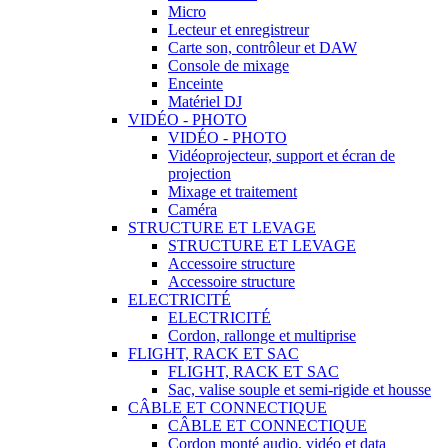
Micro
Lecteur et enregistreur
Carte son, contrôleur et DAW
Console de mixage
Enceinte
Matériel DJ
VIDÉO - PHOTO
VIDÉO - PHOTO
Vidéoprojecteur, support et écran de
projection
Mixage et traitement
Caméra
STRUCTURE ET LEVAGE
STRUCTURE ET LEVAGE
Accessoire structure
Accessoire structure
ELECTRICITÉ
ELECTRICITÉ
Cordon, rallonge et multiprise
FLIGHT, RACK ET SAC
FLIGHT, RACK ET SAC
Sac, valise souple et semi-rigide et housse
CÂBLE ET CONNECTIQUE
CÂBLE ET CONNECTIQUE
Cordon monté audio, vidéo et data