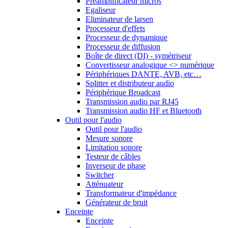
Préamplificateur micros
Egaliseur
Eliminateur de larsen
Processeur d'effets
Processeur de dynamique
Processeur de diffusion
Boîte de direct (DI) - symétriseur
Convertisseur analogique <> numérique
Périphériques DANTE, AVB, etc…
Splitter et distributeur audio
Périphérique Broadcast
Transmission audio par RJ45
Transmission audio HF et Bluetooth
Outil pour l'audio
Outil pour l'audio
Mesure sonore
Limitation sonore
Testeur de câbles
Inverseur de phase
Switcher
Atténuateur
Transformateur d'impédance
Générateur de bruit
Enceinte
Enceinte