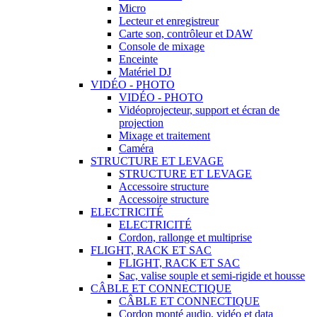
Micro
Lecteur et enregistreur
Carte son, contrôleur et DAW
Console de mixage
Enceinte
Matériel DJ
VIDÉO - PHOTO
VIDÉO - PHOTO
Vidéoprojecteur, support et écran de
projection
Mixage et traitement
Caméra
STRUCTURE ET LEVAGE
STRUCTURE ET LEVAGE
Accessoire structure
Accessoire structure
ELECTRICITÉ
ELECTRICITÉ
Cordon, rallonge et multiprise
FLIGHT, RACK ET SAC
FLIGHT, RACK ET SAC
Sac, valise souple et semi-rigide et housse
CÂBLE ET CONNECTIQUE
CÂBLE ET CONNECTIQUE
Cordon monté audio, vidéo et data