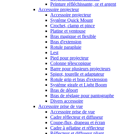
Peinture réfléchissante, or et argent
Accessoire projecteur
Accessoire projecteur
Système Quick Mount
Crochet, clamp et pince
Platine et ventouse
Bras magique et flexible
Bras d'extension
Rotule parapluie
Lest
Pied pour projecteur
Colonne télescopique
Barre pour plusieurs projecteurs
Spigot, tourelle et adaptateur
Rotule grip et bras d'extension
Système girafe et Light Boom
Bras de déport
Bras de réglage pour pantographe
Divers accessoire
Accessoire prise de vue
Accessoire prise de vue
Cadre réflecteur et diffuseur
Coupe-flux, drapeau et écran
Cadre à gélatine et réflecteur
Réflecteur et diffuseur pliant