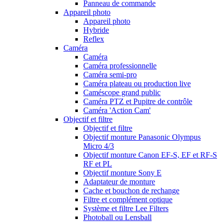
Panneau de commande
Appareil photo
Appareil photo
Hybride
Reflex
Caméra
Caméra
Caméra professionnelle
Caméra semi-pro
Caméra plateau ou production live
Caméscope grand public
Caméra PTZ et Pupitre de contrôle
Caméra 'Action Cam'
Objectif et filtre
Objectif et filtre
Objectif monture Panasonic Olympus
Micro 4/3
Objectif monture Canon EF-S, EF et RF-S
RF et PL
Objectif monture Sony E
Adaptateur de monture
Cache et bouchon de rechange
Filtre et complément optique
Système et filtre Lee Filters
Photoball ou Lensball