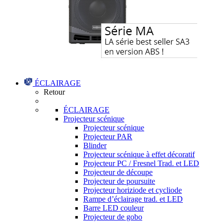
ÉCLAIRAGE
Retour
ÉCLAIRAGE
Projecteur scénique
Projecteur scénique
Projecteur PAR
Blinder
Projecteur scénique à effet décoratif
Projecteur PC / Fresnel Trad. et LED
Projecteur de découpe
Projecteur de poursuite
Projecteur horiziode et cycliode
Rampe d’éclairage trad. et LED
Barre LED couleur
Projecteur de gobo