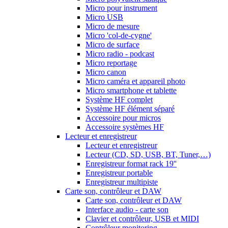
Micro pour instrument
Micro USB
Micro de mesure
Micro 'col-de-cygne'
Micro de surface
Micro radio - podcast
Micro reportage
Micro canon
Micro caméra et appareil photo
Micro smartphone et tablette
Système HF complet
Système HF élément séparé
Accessoire pour micros
Accessoire systèmes HF
Lecteur et enregistreur
Lecteur et enregistreur
Lecteur (CD, SD, USB, BT, Tuner,…)
Enregistreur format rack 19''
Enregistreur portable
Enregistreur multipiste
Carte son, contrôleur et DAW
Carte son, contrôleur et DAW
Interface audio - carte son
Clavier et contrôleur, USB et MIDI
Contrôleur monitoring