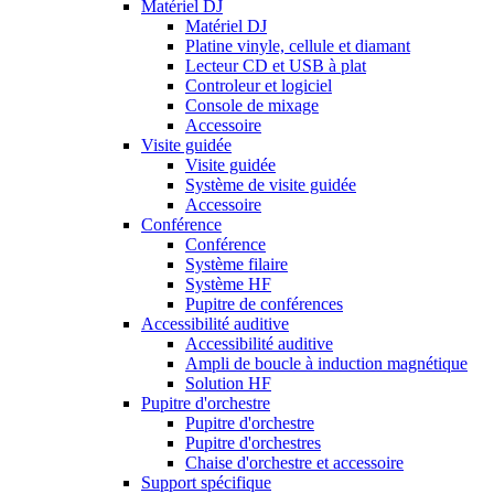
Matériel DJ
Matériel DJ
Platine vinyle, cellule et diamant
Lecteur CD et USB à plat
Controleur et logiciel
Console de mixage
Accessoire
Visite guidée
Visite guidée
Système de visite guidée
Accessoire
Conférence
Conférence
Système filaire
Système HF
Pupitre de conférences
Accessibilité auditive
Accessibilité auditive
Ampli de boucle à induction magnétique
Solution HF
Pupitre d'orchestre
Pupitre d'orchestre
Pupitre d'orchestres
Chaise d'orchestre et accessoire
Support spécifique