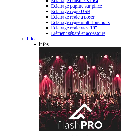
Eclairage console XLR4
Eclairage pupitre sur pince
Eclairage régie USB
Eclairage régie à poser
Eclairage régie multi-fonctions
Eclairage régie rack 19''
Elément séparé et accessoire
Infos
Infos