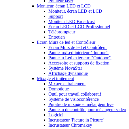
Pointeur laser
Moniteur, écran LED et LCD
Moniteur, écran LED et LCD
Support
Moniteur LED Broadcast
Ecran LED et LCD Professionnel
Téléprompteur
Entretien
Ecran Murs de led et Contrôleur
Ecran Murs de led et Contrôleur
PanneauxLed intérieur ‘’Indoor’’
Panneau Led extérieur ‘’Outdoor’’
Accessoire et supports de fixation
Système NovaStar
Affichage dynamique
Mixage et traitement
Mixage et traitement
Domotique
Outil pour travail collaboratif
Système de visioconférence
Pupitre de mixage et mélangeur live
Panneau de contrôle pour mélangeur vidéo
Logiciel
Incrustateur 'Picture in Picture'
Incrustateur Chromakey