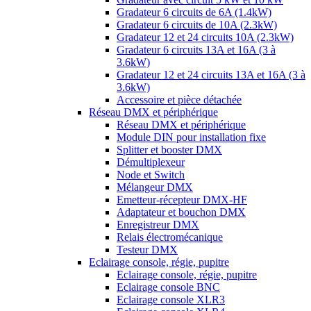
Gradateur 6 circuits de 6A (1.4kW)
Gradateur 6 circuits de 10A (2.3kW)
Gradateur 12 et 24 circuits 10A (2.3kW)
Gradateur 6 circuits 13A et 16A (3 à
3.6kW)
Gradateur 12 et 24 circuits 13A et 16A (3 à
3.6kW)
Accessoire et pièce détachée
Réseau DMX et périphérique
Réseau DMX et périphérique
Module DIN pour installation fixe
Splitter et booster DMX
Démultiplexeur
Node et Switch
Mélangeur DMX
Emetteur-récepteur DMX-HF
Adaptateur et bouchon DMX
Enregistreur DMX
Relais électromécanique
Testeur DMX
Eclairage console, régie, pupitre
Eclairage console, régie, pupitre
Eclairage console BNC
Eclairage console XLR3