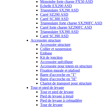
Monotube forte charge FX50 ASD
Echelle EX290 ASD
Triangulaire SX290 ASD
Carré SZ290 ASD
Carré SC300 ASD
Triangulaire forte charge SX290FC ASD
Carré forte charge SZ290FC ASD
Triangulaire SX390 ASD
Carré SC390 ASD
Accessoire structure
Accessoire structure
Collier et suspension
Embase
Kit de jonction
Accessoire spécifique
Accessoire pour totem en structure
Fixation murale et plafond
Barre d'accroche en ''T''
Barre d'accroche en ''H''
Chariot de transport pour structure
Tour et pied de levage
Tour et pied de levage
Pied de levage à treuil
Pied de levage à crémaillère
Tour de levage