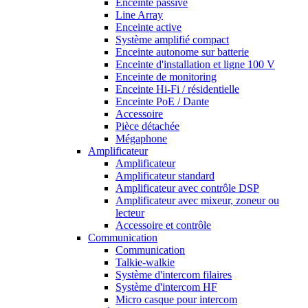
Enceinte passive
Line Array
Enceinte active
Système amplifié compact
Enceinte autonome sur batterie
Enceinte d'installation et ligne 100 V
Enceinte de monitoring
Enceinte Hi-Fi / résidentielle
Enceinte PoE / Dante
Accessoire
Pièce détachée
Mégaphone
Amplificateur
Amplificateur
Amplificateur standard
Amplificateur avec contrôle DSP
Amplificateur avec mixeur, zoneur ou
lecteur
Accessoire et contrôle
Communication
Communication
Talkie-walkie
Système d'intercom filaires
Système d'intercom HF
Micro casque pour intercom