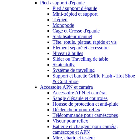
Pied / support d'épaule
Pied / support d'épaule
Mini-trépied et support
Trépied
Monopode
Cage et Crosse d'épaule
Stabilisateur manuel
Tête, rotule, plateau rapide et vis
Elément séparé et accessoire
Niveau à bulles
Slider ou Travelling de table
Skate dolly
Système de travelling
Support et barette Griffe Flash - Hot Shoe
& Cold Shoe
Accessoire APN et caméra
Accessoire APN et caméra
Sangle d'épaule et courroies
Housse de protection et anti-pluie
Déclencheur pour reflex
Télécommande pour caméscopes
Viseur pour reflex
Batterie et chargeur pour caméra,
caméscope et APN
Mire, charte et testeur