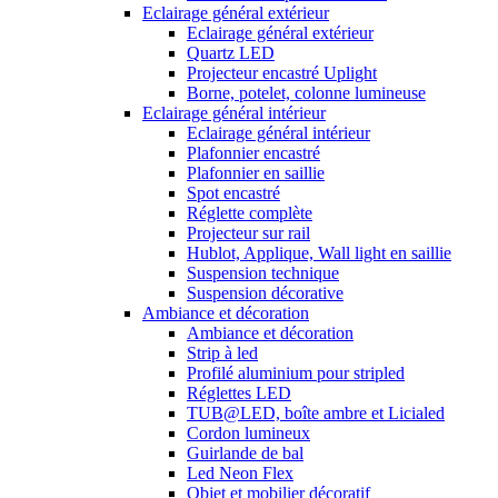
Eclairage général extérieur
Eclairage général extérieur
Quartz LED
Projecteur encastré Uplight
Borne, potelet, colonne lumineuse
Eclairage général intérieur
Eclairage général intérieur
Plafonnier encastré
Plafonnier en saillie
Spot encastré
Réglette complète
Projecteur sur rail
Hublot, Applique, Wall light en saillie
Suspension technique
Suspension décorative
Ambiance et décoration
Ambiance et décoration
Strip à led
Profilé aluminium pour stripled
Réglettes LED
TUB@LED, boîte ambre et Licialed
Cordon lumineux
Guirlande de bal
Led Neon Flex
Objet et mobilier décoratif