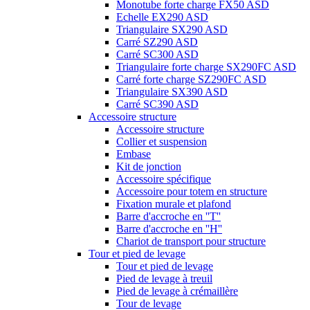
Monotube forte charge FX50 ASD
Echelle EX290 ASD
Triangulaire SX290 ASD
Carré SZ290 ASD
Carré SC300 ASD
Triangulaire forte charge SX290FC ASD
Carré forte charge SZ290FC ASD
Triangulaire SX390 ASD
Carré SC390 ASD
Accessoire structure
Accessoire structure
Collier et suspension
Embase
Kit de jonction
Accessoire spécifique
Accessoire pour totem en structure
Fixation murale et plafond
Barre d'accroche en ''T''
Barre d'accroche en ''H''
Chariot de transport pour structure
Tour et pied de levage
Tour et pied de levage
Pied de levage à treuil
Pied de levage à crémaillère
Tour de levage