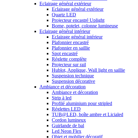
Eclairage général extérieur
Eclairage général extérieur
Quartz LED
Projecteur encastré Uplight
Borne, potelet, colonne lumineuse
Eclairage général intérieur
Eclairage général intérieur
Plafonnier encastré
Plafonnier en saillie
Spot encastré
Réglette complète
Projecteur sur rail
Hublot, Applique, Wall light en saillie
Suspension technique
Suspension décorative
Ambiance et décoration
Ambiance et décoration
Strip à led
Profilé aluminium pour stripled
Réglettes LED
TUB@LED, boîte ambre et Licialed
Cordon lumineux
Guirlande de bal
Led Neon Flex
Objet et mobilier décoratif