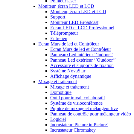
Pointeur laser
Moniteur, écran LED et LCD
Moniteur, écran LED et LCD
Support
Moniteur LED Broadcast
Ecran LED et LCD Professionnel
Téléprompteur
Entretien
Ecran Murs de led et Contrôleur
Ecran Murs de led et Contrôleur
PanneauxLed intérieur ‘’Indoor’’
Panneau Led extérieur ‘’Outdoor’’
Accessoire et supports de fixation
Système NovaStar
Affichage dynamique
Mixage et traitement
Mixage et traitement
Domotique
Outil pour travail collaboratif
Système de visioconférence
Pupitre de mixage et mélangeur live
Panneau de contrôle pour mélangeur vidéo
Logiciel
Incrustateur 'Picture in Picture'
Incrustateur Chromakey