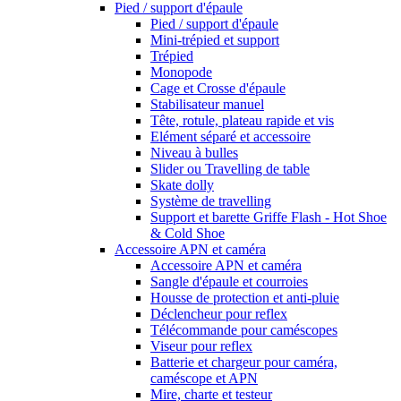
Pied / support d'épaule
Pied / support d'épaule
Mini-trépied et support
Trépied
Monopode
Cage et Crosse d'épaule
Stabilisateur manuel
Tête, rotule, plateau rapide et vis
Elément séparé et accessoire
Niveau à bulles
Slider ou Travelling de table
Skate dolly
Système de travelling
Support et barette Griffe Flash - Hot Shoe
& Cold Shoe
Accessoire APN et caméra
Accessoire APN et caméra
Sangle d'épaule et courroies
Housse de protection et anti-pluie
Déclencheur pour reflex
Télécommande pour caméscopes
Viseur pour reflex
Batterie et chargeur pour caméra,
caméscope et APN
Mire, charte et testeur