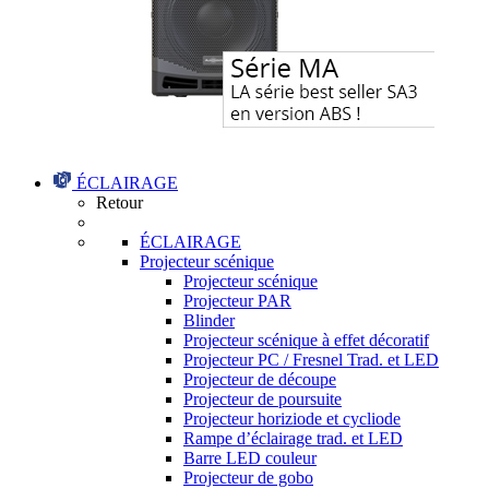
ÉCLAIRAGE
Retour
ÉCLAIRAGE
Projecteur scénique
Projecteur scénique
Projecteur PAR
Blinder
Projecteur scénique à effet décoratif
Projecteur PC / Fresnel Trad. et LED
Projecteur de découpe
Projecteur de poursuite
Projecteur horiziode et cycliode
Rampe d’éclairage trad. et LED
Barre LED couleur
Projecteur de gobo