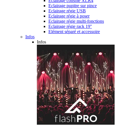
Eclairage console XLR4
Eclairage pupitre sur pince
Eclairage régie USB
Eclairage régie à poser
Eclairage régie multi-fonctions
Eclairage régie rack 19''
Elément séparé et accessoire
Infos
Infos