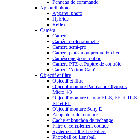
Panneau de commande
Appareil photo
Appareil photo
Hybride
Reflex
Caméra
Caméra
Caméra professionnelle
Caméra semi-pro
Caméra plateau ou production live
Caméscope grand public
Caméra PTZ et Pupitre de contrôle
Caméra 'Action Cam'
Objectif et filtre
Objectif et filtre
Objectif monture Panasonic Olympus
Micro 4/3
Objectif monture Canon EF-S, EF et RF-S
RF et PL
Objectif monture Sony E
Adaptateur de monture
Cache et bouchon de rechange
Filtre et complément optique
Système et filtre Lee Filters
Photoball ou Lensball