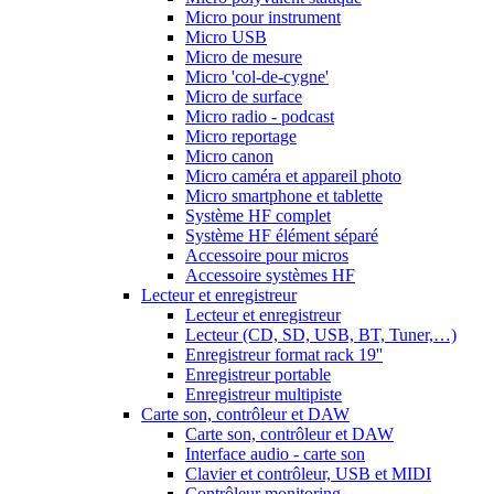
Micro pour instrument
Micro USB
Micro de mesure
Micro 'col-de-cygne'
Micro de surface
Micro radio - podcast
Micro reportage
Micro canon
Micro caméra et appareil photo
Micro smartphone et tablette
Système HF complet
Système HF élément séparé
Accessoire pour micros
Accessoire systèmes HF
Lecteur et enregistreur
Lecteur et enregistreur
Lecteur (CD, SD, USB, BT, Tuner,…)
Enregistreur format rack 19''
Enregistreur portable
Enregistreur multipiste
Carte son, contrôleur et DAW
Carte son, contrôleur et DAW
Interface audio - carte son
Clavier et contrôleur, USB et MIDI
Contrôleur monitoring