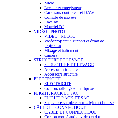
Micro
Lecteur et enregistreur
Carte son, contrôleur et DAW
Console de mixage
Enceinte
Matériel DJ
VIDÉO - PHOTO
VIDÉO - PHOTO
Vidéoprojecteur, support et écran de
projection
Mixage et traitement
Caméra
STRUCTURE ET LEVAGE
STRUCTURE ET LEVAGE
Accessoire structure
Accessoire structure
ELECTRICITÉ
ELECTRICITÉ
Cordon, rallonge et multiprise
FLIGHT, RACK ET SAC
FLIGHT, RACK ET SAC
Sac, valise souple et semi-rigide et housse
CÂBLE ET CONNECTIQUE
CÂBLE ET CONNECTIQUE
Cordon monté audio, vidéo et data