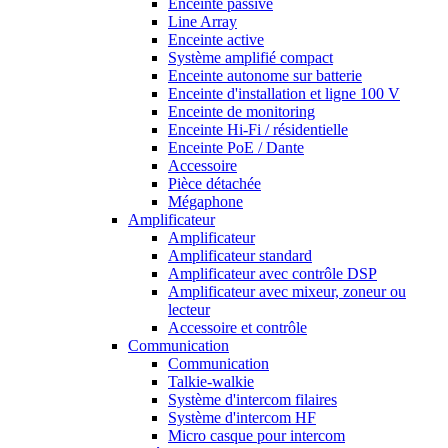
Enceinte passive
Line Array
Enceinte active
Système amplifié compact
Enceinte autonome sur batterie
Enceinte d'installation et ligne 100 V
Enceinte de monitoring
Enceinte Hi-Fi / résidentielle
Enceinte PoE / Dante
Accessoire
Pièce détachée
Mégaphone
Amplificateur
Amplificateur
Amplificateur standard
Amplificateur avec contrôle DSP
Amplificateur avec mixeur, zoneur ou
lecteur
Accessoire et contrôle
Communication
Communication
Talkie-walkie
Système d'intercom filaires
Système d'intercom HF
Micro casque pour intercom