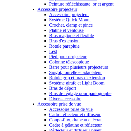
Peinture réfléchissante, or et argent
Accessoire projecteur
Accessoire projecteur
Système Quick Mount
Crochet, clamp et pince
Platine et ventouse
Bras magique et flexible
Bras d'extension
Rotule parapluie
Lest
Pied pour projecteur
Colonne télescopique
Barre pour plusieurs projecteurs
Spigot, tourelle et adaptateur
Rotule grip et bras d'extension
Système girafe et Light Boom
Bras de déport
Bras de réglage pour pantographe
Divers accessoire
Accessoire prise de vue
Accessoire prise de vue
Cadre réflecteur et diffuseur
Coupe-flux, drapeau et écran
Cadre à gélatine et réflecteur
Réflecteur et diffuseur pliant