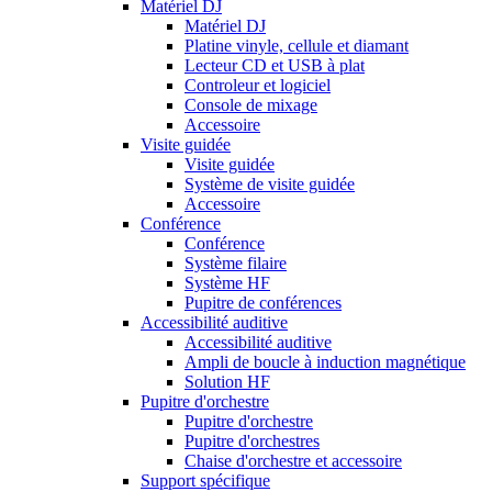
Matériel DJ
Matériel DJ
Platine vinyle, cellule et diamant
Lecteur CD et USB à plat
Controleur et logiciel
Console de mixage
Accessoire
Visite guidée
Visite guidée
Système de visite guidée
Accessoire
Conférence
Conférence
Système filaire
Système HF
Pupitre de conférences
Accessibilité auditive
Accessibilité auditive
Ampli de boucle à induction magnétique
Solution HF
Pupitre d'orchestre
Pupitre d'orchestre
Pupitre d'orchestres
Chaise d'orchestre et accessoire
Support spécifique