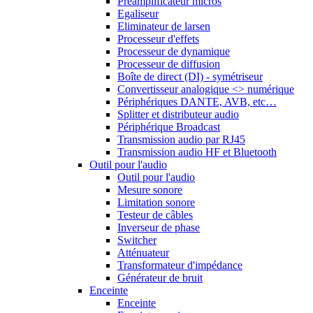
Préamplificateur micros
Egaliseur
Eliminateur de larsen
Processeur d'effets
Processeur de dynamique
Processeur de diffusion
Boîte de direct (DI) - symétriseur
Convertisseur analogique <> numérique
Périphériques DANTE, AVB, etc…
Splitter et distributeur audio
Périphérique Broadcast
Transmission audio par RJ45
Transmission audio HF et Bluetooth
Outil pour l'audio
Outil pour l'audio
Mesure sonore
Limitation sonore
Testeur de câbles
Inverseur de phase
Switcher
Atténuateur
Transformateur d'impédance
Générateur de bruit
Enceinte
Enceinte