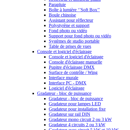
Parapluie
Boîte à lumière ‘’Soft Box’’
Boule chinoise
Assistant pour réflecteur
Polystyrène et support
Fond photo ou vidéo
Support pour fond photo ou vidéo
Systèmes de studio portable
Table de prises de vues
Console et logiciel d'éclairage
Console et logiciel d'éclairage
Console d'éclairage manuelle
Pupitre d'éclairage DMX
Surface de contrôle / Wing
Interface murale
Interface PC - DMX
Logiciel d'éclairage
Gradateur - bloc de puissance
Gradateur - bloc de puissance
Gradateur pour lampes LED
Gradateur pour installation fixe
Gradateur sur rail DIN
Gradateur mono circuit 2 ou 3 kW
Gradateur 4 circuits 2 ou 3 kW
Gradateur avec circuit 5 kW et 10 kW