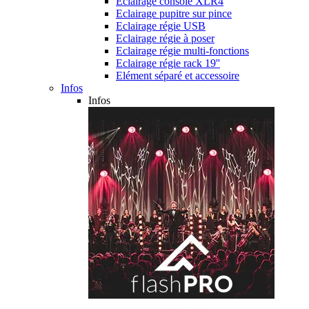
Eclairage console XLR4
Eclairage pupitre sur pince
Eclairage régie USB
Eclairage régie à poser
Eclairage régie multi-fonctions
Eclairage régie rack 19''
Elément séparé et accessoire
Infos
Infos