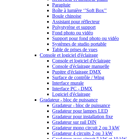
Parapluie
Boîte à lumière ‘’Soft Box’’
Boule chinoise
Assistant pour réflecteur
Polystyrène et support
Fond photo ou vidéo
Support pour fond photo ou vidéo
Systèmes de studio portable
Table de prises de vues
Console et logiciel d'éclairage
Console et logiciel d'éclairage
Console d'éclairage manuelle
Pupitre d'éclairage DMX
Surface de contrôle / Wing
Interface murale
Interface PC - DMX
Logiciel d'éclairage
Gradateur - bloc de puissance
Gradateur - bloc de puissance
Gradateur pour lampes LED
Gradateur pour installation fixe
Gradateur sur rail DIN
Gradateur mono circuit 2 ou 3 kW
Gradateur 4 circuits 2 ou 3 kW
Gradateur avec circuit 5 kW et 10 kW