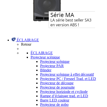
ÉCLAIRAGE
Retour
ÉCLAIRAGE
Projecteur scénique
Projecteur scénique
Projecteur PAR
Blinder
Projecteur scénique à effet décoratif
Projecteur PC / Fresnel Trad. et LED
Projecteur de découpe
Projecteur de poursuite
Projecteur horiziode et cycliode
Rampe d’éclairage trad. et LED
Barre LED couleur
Projecteur de gobo