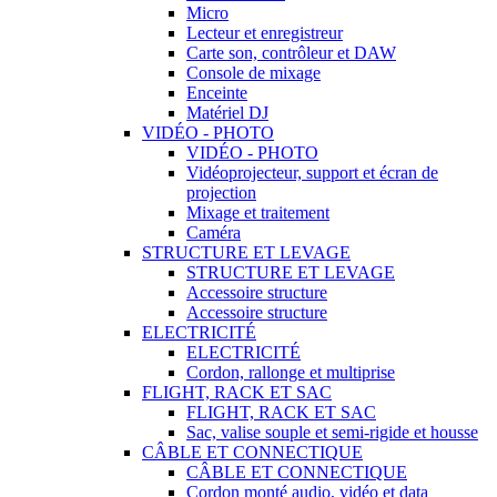
Micro
Lecteur et enregistreur
Carte son, contrôleur et DAW
Console de mixage
Enceinte
Matériel DJ
VIDÉO - PHOTO
VIDÉO - PHOTO
Vidéoprojecteur, support et écran de
projection
Mixage et traitement
Caméra
STRUCTURE ET LEVAGE
STRUCTURE ET LEVAGE
Accessoire structure
Accessoire structure
ELECTRICITÉ
ELECTRICITÉ
Cordon, rallonge et multiprise
FLIGHT, RACK ET SAC
FLIGHT, RACK ET SAC
Sac, valise souple et semi-rigide et housse
CÂBLE ET CONNECTIQUE
CÂBLE ET CONNECTIQUE
Cordon monté audio, vidéo et data