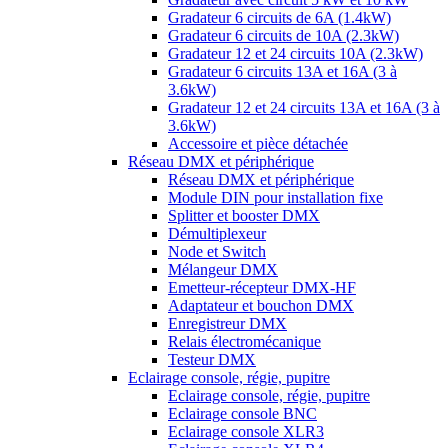
Gradateur 6 circuits de 6A (1.4kW)
Gradateur 6 circuits de 10A (2.3kW)
Gradateur 12 et 24 circuits 10A (2.3kW)
Gradateur 6 circuits 13A et 16A (3 à
3.6kW)
Gradateur 12 et 24 circuits 13A et 16A (3 à
3.6kW)
Accessoire et pièce détachée
Réseau DMX et périphérique
Réseau DMX et périphérique
Module DIN pour installation fixe
Splitter et booster DMX
Démultiplexeur
Node et Switch
Mélangeur DMX
Emetteur-récepteur DMX-HF
Adaptateur et bouchon DMX
Enregistreur DMX
Relais électromécanique
Testeur DMX
Eclairage console, régie, pupitre
Eclairage console, régie, pupitre
Eclairage console BNC
Eclairage console XLR3