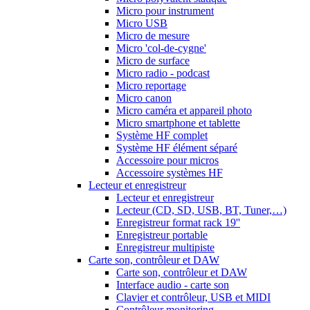
Micro pour instrument
Micro USB
Micro de mesure
Micro 'col-de-cygne'
Micro de surface
Micro radio - podcast
Micro reportage
Micro canon
Micro caméra et appareil photo
Micro smartphone et tablette
Système HF complet
Système HF élément séparé
Accessoire pour micros
Accessoire systèmes HF
Lecteur et enregistreur
Lecteur et enregistreur
Lecteur (CD, SD, USB, BT, Tuner,…)
Enregistreur format rack 19''
Enregistreur portable
Enregistreur multipiste
Carte son, contrôleur et DAW
Carte son, contrôleur et DAW
Interface audio - carte son
Clavier et contrôleur, USB et MIDI
Contrôleur monitoring