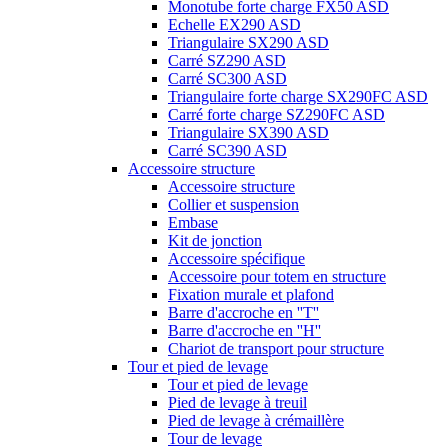
Monotube forte charge FX50 ASD
Echelle EX290 ASD
Triangulaire SX290 ASD
Carré SZ290 ASD
Carré SC300 ASD
Triangulaire forte charge SX290FC ASD
Carré forte charge SZ290FC ASD
Triangulaire SX390 ASD
Carré SC390 ASD
Accessoire structure
Accessoire structure
Collier et suspension
Embase
Kit de jonction
Accessoire spécifique
Accessoire pour totem en structure
Fixation murale et plafond
Barre d'accroche en ''T''
Barre d'accroche en ''H''
Chariot de transport pour structure
Tour et pied de levage
Tour et pied de levage
Pied de levage à treuil
Pied de levage à crémaillère
Tour de levage