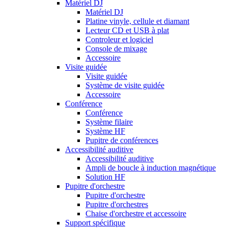
Matériel DJ
Matériel DJ
Platine vinyle, cellule et diamant
Lecteur CD et USB à plat
Controleur et logiciel
Console de mixage
Accessoire
Visite guidée
Visite guidée
Système de visite guidée
Accessoire
Conférence
Conférence
Système filaire
Système HF
Pupitre de conférences
Accessibilité auditive
Accessibilité auditive
Ampli de boucle à induction magnétique
Solution HF
Pupitre d'orchestre
Pupitre d'orchestre
Pupitre d'orchestres
Chaise d'orchestre et accessoire
Support spécifique