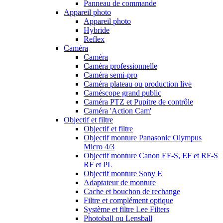
Panneau de commande
Appareil photo
Appareil photo
Hybride
Reflex
Caméra
Caméra
Caméra professionnelle
Caméra semi-pro
Caméra plateau ou production live
Caméscope grand public
Caméra PTZ et Pupitre de contrôle
Caméra 'Action Cam'
Objectif et filtre
Objectif et filtre
Objectif monture Panasonic Olympus
Micro 4/3
Objectif monture Canon EF-S, EF et RF-S
RF et PL
Objectif monture Sony E
Adaptateur de monture
Cache et bouchon de rechange
Filtre et complément optique
Système et filtre Lee Filters
Photoball ou Lensball