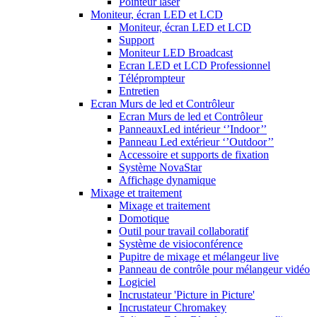
Pointeur laser
Moniteur, écran LED et LCD
Moniteur, écran LED et LCD
Support
Moniteur LED Broadcast
Ecran LED et LCD Professionnel
Téléprompteur
Entretien
Ecran Murs de led et Contrôleur
Ecran Murs de led et Contrôleur
PanneauxLed intérieur ‘’Indoor’’
Panneau Led extérieur ‘’Outdoor’’
Accessoire et supports de fixation
Système NovaStar
Affichage dynamique
Mixage et traitement
Mixage et traitement
Domotique
Outil pour travail collaboratif
Système de visioconférence
Pupitre de mixage et mélangeur live
Panneau de contrôle pour mélangeur vidéo
Logiciel
Incrustateur 'Picture in Picture'
Incrustateur Chromakey