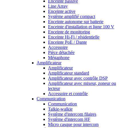
Enceinte passive
Line Array
Enceinte active
Système amplifié compact
Enceinte autonome sur batterie
Enceinte d'installation et ligne 100 V
Enceinte de monitoring
Enceinte Hi-Fi / résidentielle
Enceinte PoE / Dante
Accessoire
Pièce détachée
Mégaphone
Amplificateur
Amplificateur
Amplificateur standard
Amplificateur avec contrôle DSP
Amplificateur avec mixeur, zoneur ou
lecteur
Accessoire et contrôle
Communication
Communication
Talkie-walkie
Système d'intercom filaires
Système d'intercom HF
Micro casque pour intercom