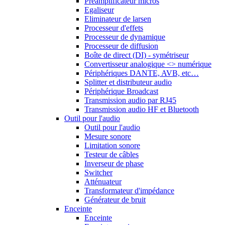
Préamplificateur micros
Egaliseur
Eliminateur de larsen
Processeur d'effets
Processeur de dynamique
Processeur de diffusion
Boîte de direct (DI) - symétriseur
Convertisseur analogique <> numérique
Périphériques DANTE, AVB, etc…
Splitter et distributeur audio
Périphérique Broadcast
Transmission audio par RJ45
Transmission audio HF et Bluetooth
Outil pour l'audio
Outil pour l'audio
Mesure sonore
Limitation sonore
Testeur de câbles
Inverseur de phase
Switcher
Atténuateur
Transformateur d'impédance
Générateur de bruit
Enceinte
Enceinte