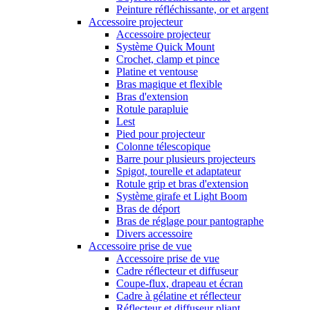
Peinture réfléchissante, or et argent
Accessoire projecteur
Accessoire projecteur
Système Quick Mount
Crochet, clamp et pince
Platine et ventouse
Bras magique et flexible
Bras d'extension
Rotule parapluie
Lest
Pied pour projecteur
Colonne télescopique
Barre pour plusieurs projecteurs
Spigot, tourelle et adaptateur
Rotule grip et bras d'extension
Système girafe et Light Boom
Bras de déport
Bras de réglage pour pantographe
Divers accessoire
Accessoire prise de vue
Accessoire prise de vue
Cadre réflecteur et diffuseur
Coupe-flux, drapeau et écran
Cadre à gélatine et réflecteur
Réflecteur et diffuseur pliant