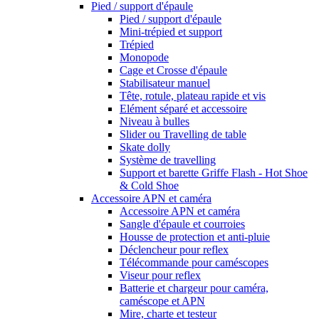
Pied / support d'épaule
Pied / support d'épaule
Mini-trépied et support
Trépied
Monopode
Cage et Crosse d'épaule
Stabilisateur manuel
Tête, rotule, plateau rapide et vis
Elément séparé et accessoire
Niveau à bulles
Slider ou Travelling de table
Skate dolly
Système de travelling
Support et barette Griffe Flash - Hot Shoe
& Cold Shoe
Accessoire APN et caméra
Accessoire APN et caméra
Sangle d'épaule et courroies
Housse de protection et anti-pluie
Déclencheur pour reflex
Télécommande pour caméscopes
Viseur pour reflex
Batterie et chargeur pour caméra,
caméscope et APN
Mire, charte et testeur