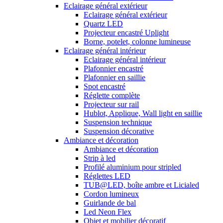
Eclairage général extérieur
Eclairage général extérieur
Quartz LED
Projecteur encastré Uplight
Borne, potelet, colonne lumineuse
Eclairage général intérieur
Eclairage général intérieur
Plafonnier encastré
Plafonnier en saillie
Spot encastré
Réglette complète
Projecteur sur rail
Hublot, Applique, Wall light en saillie
Suspension technique
Suspension décorative
Ambiance et décoration
Ambiance et décoration
Strip à led
Profilé aluminium pour stripled
Réglettes LED
TUB@LED, boîte ambre et Licialed
Cordon lumineux
Guirlande de bal
Led Neon Flex
Objet et mobilier décoratif