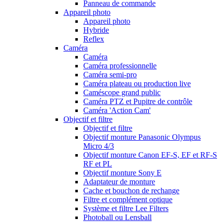
Panneau de commande
Appareil photo
Appareil photo
Hybride
Reflex
Caméra
Caméra
Caméra professionnelle
Caméra semi-pro
Caméra plateau ou production live
Caméscope grand public
Caméra PTZ et Pupitre de contrôle
Caméra 'Action Cam'
Objectif et filtre
Objectif et filtre
Objectif monture Panasonic Olympus
Micro 4/3
Objectif monture Canon EF-S, EF et RF-S
RF et PL
Objectif monture Sony E
Adaptateur de monture
Cache et bouchon de rechange
Filtre et complément optique
Système et filtre Lee Filters
Photoball ou Lensball