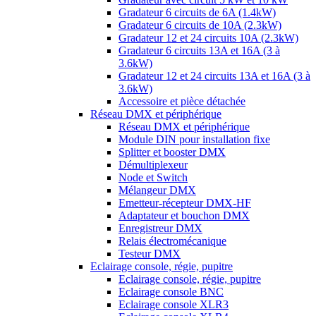
Gradateur 6 circuits de 6A (1.4kW)
Gradateur 6 circuits de 10A (2.3kW)
Gradateur 12 et 24 circuits 10A (2.3kW)
Gradateur 6 circuits 13A et 16A (3 à
3.6kW)
Gradateur 12 et 24 circuits 13A et 16A (3 à
3.6kW)
Accessoire et pièce détachée
Réseau DMX et périphérique
Réseau DMX et périphérique
Module DIN pour installation fixe
Splitter et booster DMX
Démultiplexeur
Node et Switch
Mélangeur DMX
Emetteur-récepteur DMX-HF
Adaptateur et bouchon DMX
Enregistreur DMX
Relais électromécanique
Testeur DMX
Eclairage console, régie, pupitre
Eclairage console, régie, pupitre
Eclairage console BNC
Eclairage console XLR3