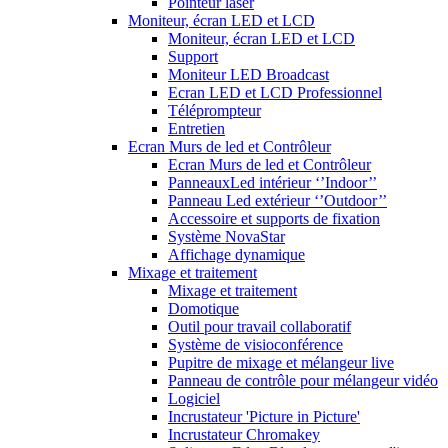
Pointeur laser
Moniteur, écran LED et LCD
Moniteur, écran LED et LCD
Support
Moniteur LED Broadcast
Ecran LED et LCD Professionnel
Téléprompteur
Entretien
Ecran Murs de led et Contrôleur
Ecran Murs de led et Contrôleur
PanneauxLed intérieur ‘’Indoor’’
Panneau Led extérieur ‘’Outdoor’’
Accessoire et supports de fixation
Système NovaStar
Affichage dynamique
Mixage et traitement
Mixage et traitement
Domotique
Outil pour travail collaboratif
Système de visioconférence
Pupitre de mixage et mélangeur live
Panneau de contrôle pour mélangeur vidéo
Logiciel
Incrustateur 'Picture in Picture'
Incrustateur Chromakey