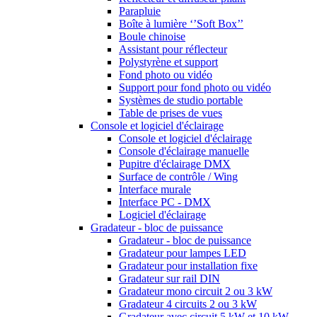
Parapluie
Boîte à lumière ‘’Soft Box’’
Boule chinoise
Assistant pour réflecteur
Polystyrène et support
Fond photo ou vidéo
Support pour fond photo ou vidéo
Systèmes de studio portable
Table de prises de vues
Console et logiciel d'éclairage
Console et logiciel d'éclairage
Console d'éclairage manuelle
Pupitre d'éclairage DMX
Surface de contrôle / Wing
Interface murale
Interface PC - DMX
Logiciel d'éclairage
Gradateur - bloc de puissance
Gradateur - bloc de puissance
Gradateur pour lampes LED
Gradateur pour installation fixe
Gradateur sur rail DIN
Gradateur mono circuit 2 ou 3 kW
Gradateur 4 circuits 2 ou 3 kW
Gradateur avec circuit 5 kW et 10 kW