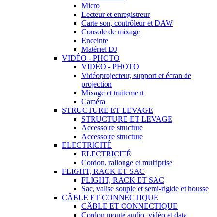
Micro
Lecteur et enregistreur
Carte son, contrôleur et DAW
Console de mixage
Enceinte
Matériel DJ
VIDÉO - PHOTO
VIDÉO - PHOTO
Vidéoprojecteur, support et écran de
projection
Mixage et traitement
Caméra
STRUCTURE ET LEVAGE
STRUCTURE ET LEVAGE
Accessoire structure
Accessoire structure
ELECTRICITÉ
ELECTRICITÉ
Cordon, rallonge et multiprise
FLIGHT, RACK ET SAC
FLIGHT, RACK ET SAC
Sac, valise souple et semi-rigide et housse
CÂBLE ET CONNECTIQUE
CÂBLE ET CONNECTIQUE
Cordon monté audio, vidéo et data