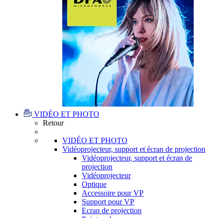
VIDÉO ET PHOTO
Retour
VIDÉO ET PHOTO
Vidéoprojecteur, support et écran de projection
Vidéoprojecteur, support et écran de
projection
Vidéoprojecteur
Optique
Accessoire pour VP
Support pour VP
Ecran de projection