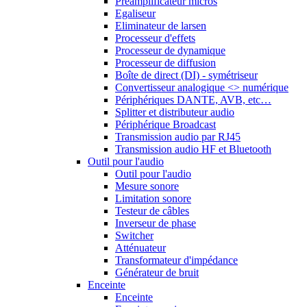
Préamplificateur micros
Egaliseur
Eliminateur de larsen
Processeur d'effets
Processeur de dynamique
Processeur de diffusion
Boîte de direct (DI) - symétriseur
Convertisseur analogique <> numérique
Périphériques DANTE, AVB, etc…
Splitter et distributeur audio
Périphérique Broadcast
Transmission audio par RJ45
Transmission audio HF et Bluetooth
Outil pour l'audio
Outil pour l'audio
Mesure sonore
Limitation sonore
Testeur de câbles
Inverseur de phase
Switcher
Atténuateur
Transformateur d'impédance
Générateur de bruit
Enceinte
Enceinte