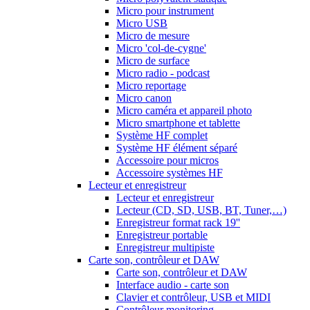
Micro pour instrument
Micro USB
Micro de mesure
Micro 'col-de-cygne'
Micro de surface
Micro radio - podcast
Micro reportage
Micro canon
Micro caméra et appareil photo
Micro smartphone et tablette
Système HF complet
Système HF élément séparé
Accessoire pour micros
Accessoire systèmes HF
Lecteur et enregistreur
Lecteur et enregistreur
Lecteur (CD, SD, USB, BT, Tuner,…)
Enregistreur format rack 19''
Enregistreur portable
Enregistreur multipiste
Carte son, contrôleur et DAW
Carte son, contrôleur et DAW
Interface audio - carte son
Clavier et contrôleur, USB et MIDI
Contrôleur monitoring