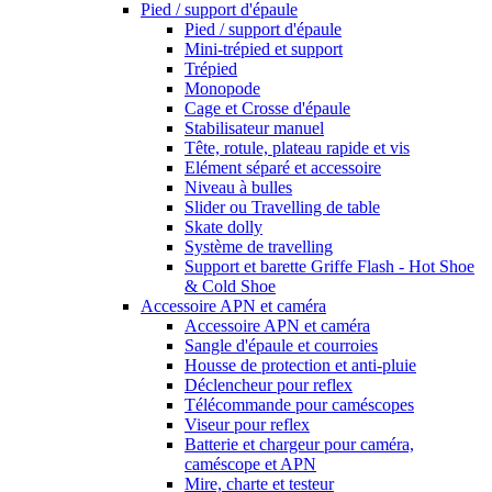
Pied / support d'épaule
Pied / support d'épaule
Mini-trépied et support
Trépied
Monopode
Cage et Crosse d'épaule
Stabilisateur manuel
Tête, rotule, plateau rapide et vis
Elément séparé et accessoire
Niveau à bulles
Slider ou Travelling de table
Skate dolly
Système de travelling
Support et barette Griffe Flash - Hot Shoe
& Cold Shoe
Accessoire APN et caméra
Accessoire APN et caméra
Sangle d'épaule et courroies
Housse de protection et anti-pluie
Déclencheur pour reflex
Télécommande pour caméscopes
Viseur pour reflex
Batterie et chargeur pour caméra,
caméscope et APN
Mire, charte et testeur