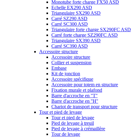
Monotube forte charge FX50 ASD
Echelle EX290 ASD
Triangulaire SX290 ASD
Carré SZ290 ASD
Carré SC300 ASD
Triangulaire forte charge SX290FC ASD
Carré forte charge SZ290FC ASD
Triangulaire SX390 ASD
Carré SC390 ASD
Accessoire structure
Accessoire structure
Collier et suspension
Embase
Kit de jonction
Accessoire spécifique
Accessoire pour totem en structure
Fixation murale et plafond
Barre d'accroche en ''T''
Barre d'accroche en ''H''
Chariot de transport pour structure
Tour et pied de levage
Tour et pied de levage
Pied de levage à treuil
Pied de levage à crémaillère
Tour de levage