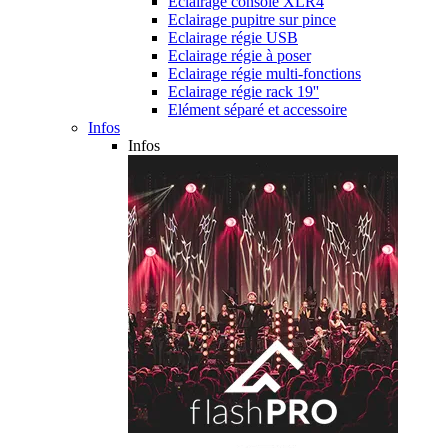
Eclairage console XLR4
Eclairage pupitre sur pince
Eclairage régie USB
Eclairage régie à poser
Eclairage régie multi-fonctions
Eclairage régie rack 19''
Elément séparé et accessoire
Infos
Infos