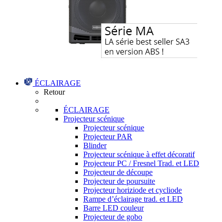
ÉCLAIRAGE
Retour
ÉCLAIRAGE
Projecteur scénique
Projecteur scénique
Projecteur PAR
Blinder
Projecteur scénique à effet décoratif
Projecteur PC / Fresnel Trad. et LED
Projecteur de découpe
Projecteur de poursuite
Projecteur horiziode et cycliode
Rampe d’éclairage trad. et LED
Barre LED couleur
Projecteur de gobo