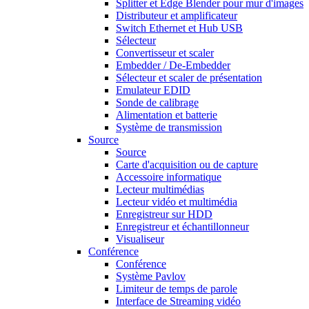
Splitter et Edge Blender pour mur d'images
Distributeur et amplificateur
Switch Ethernet et Hub USB
Sélecteur
Convertisseur et scaler
Embedder / De-Embedder
Sélecteur et scaler de présentation
Emulateur EDID
Sonde de calibrage
Alimentation et batterie
Système de transmission
Source
Source
Carte d'acquisition ou de capture
Accessoire informatique
Lecteur multimédias
Lecteur vidéo et multimédia
Enregistreur sur HDD
Enregistreur et échantillonneur
Visualiseur
Conférence
Conférence
Système Pavlov
Limiteur de temps de parole
Interface de Streaming vidéo