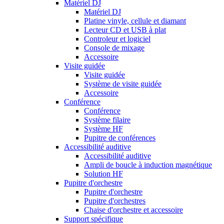
Matériel DJ
Matériel DJ
Platine vinyle, cellule et diamant
Lecteur CD et USB à plat
Controleur et logiciel
Console de mixage
Accessoire
Visite guidée
Visite guidée
Système de visite guidée
Accessoire
Conférence
Conférence
Système filaire
Système HF
Pupitre de conférences
Accessibilité auditive
Accessibilité auditive
Ampli de boucle à induction magnétique
Solution HF
Pupitre d'orchestre
Pupitre d'orchestre
Pupitre d'orchestres
Chaise d'orchestre et accessoire
Support spécifique