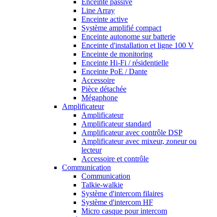
Enceinte passive
Line Array
Enceinte active
Système amplifié compact
Enceinte autonome sur batterie
Enceinte d'installation et ligne 100 V
Enceinte de monitoring
Enceinte Hi-Fi / résidentielle
Enceinte PoE / Dante
Accessoire
Pièce détachée
Mégaphone
Amplificateur
Amplificateur
Amplificateur standard
Amplificateur avec contrôle DSP
Amplificateur avec mixeur, zoneur ou
lecteur
Accessoire et contrôle
Communication
Communication
Talkie-walkie
Système d'intercom filaires
Système d'intercom HF
Micro casque pour intercom