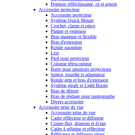
Peinture réfléchissante, or et argent
Accessoire projecteur
Accessoire projecteur
Système Quick Mount
Crochet, clamp et pince
Platine et ventouse
Bras magique et flexible
Bras d'extension
Rotule parapluie
Lest
Pied pour projecteur
Colonne télescopique
Barre pour plusieurs projecteurs
Spigot, tourelle et adaptateur
Rotule grip et bras d'extension
Système girafe et Light Boom
Bras de déport
Bras de réglage pour pantographe
Divers accessoire
Accessoire prise de vue
Accessoire prise de vue
Cadre réflecteur et diffuseur
Coupe-flux, drapeau et écran
Cadre à gélatine et réflecteur
Réflecteur et diffuseur pliant