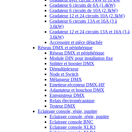
Gradateur 6 circuits de 6A (1.4kW)
Gradateur 6 circuits de 10A (2.3kW)
Gradateur 12 et 24 circuits 10A (2.3kW)
Gradateur 6 circuits 13A et 16A (3 à
3.6kW)
Gradateur 12 et 24 circuits 13A et 16A (3 à
3.6kW)
Accessoire et pièce détachée
Réseau DMX et périphérique
Réseau DMX et périphérique
Module DIN pour installation fixe
Splitter et booster DMX
Démultiplexeur
Node et Switch
Mélangeur DMX
Emetteur-récepteur DMX-HF
Adaptateur et bouchon DMX
Enregistreur DMX
Relais électromécanique
Testeur DMX
Eclairage console, régie, pupitre
Eclairage console, régie, pupitre
Eclairage console BNC
Eclairage console XLR3