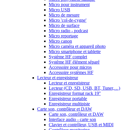
Micro pour instrument
Micro USB
Micro de mesure
Micro 'col-de-cygne'
Micro de surface
Micro radio - podcast
Micro reportage
Micro canon
Micro caméra et appareil photo
Micro smartphone et tablette
Système HF complet
Système HF élément séparé
Accessoire pour micros
Accessoire systèmes HF
Lecteur et enregistreur
Lecteur et enregistreur
Lecteur (CD, SD, USB, BT, Tuner,…)
Enregistreur format rack 19''
Enregistreur portable
Enregistreur multipiste
Carte son, contrôleur et DAW
Carte son, contrôleur et DAW
Interface audio - carte son
Clavier et contrôleur, USB et MIDI
Contrôleur monitoring