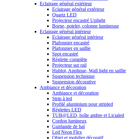
Eclairage général extérieur
Eclairage général extérieur
Quartz LED
Projecteur encastré Uplight
Borne, potelet, colonne lumineuse
Eclairage général intérieur
Eclairage général intérieur
Plafonnier encastré
Plafonnier en saillie
Spot encastré
Réglette complète
Projecteur sur rail
Hublot, Applique, Wall light en saillie
Suspension technique
Suspension décorative
Ambiance et décoration
Ambiance et décoration
Strip à led
Profilé aluminium pour stripled
Réglettes LED
TUB@LED, boîte ambre et Licialed
Cordon lumineux
Guirlande de bal
Led Neon Flex
Objet et mobilier décoratif