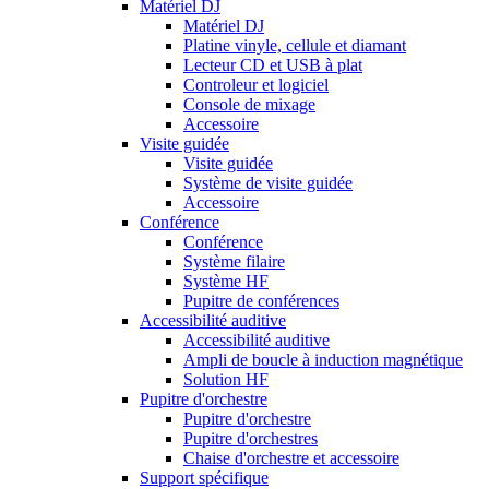
Matériel DJ
Matériel DJ
Platine vinyle, cellule et diamant
Lecteur CD et USB à plat
Controleur et logiciel
Console de mixage
Accessoire
Visite guidée
Visite guidée
Système de visite guidée
Accessoire
Conférence
Conférence
Système filaire
Système HF
Pupitre de conférences
Accessibilité auditive
Accessibilité auditive
Ampli de boucle à induction magnétique
Solution HF
Pupitre d'orchestre
Pupitre d'orchestre
Pupitre d'orchestres
Chaise d'orchestre et accessoire
Support spécifique