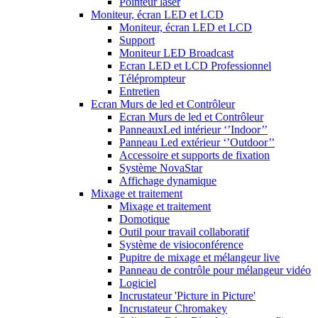
Pointeur laser
Moniteur, écran LED et LCD
Moniteur, écran LED et LCD
Support
Moniteur LED Broadcast
Ecran LED et LCD Professionnel
Téléprompteur
Entretien
Ecran Murs de led et Contrôleur
Ecran Murs de led et Contrôleur
PanneauxLed intérieur ‘’Indoor’’
Panneau Led extérieur ‘’Outdoor’’
Accessoire et supports de fixation
Système NovaStar
Affichage dynamique
Mixage et traitement
Mixage et traitement
Domotique
Outil pour travail collaboratif
Système de visioconférence
Pupitre de mixage et mélangeur live
Panneau de contrôle pour mélangeur vidéo
Logiciel
Incrustateur 'Picture in Picture'
Incrustateur Chromakey