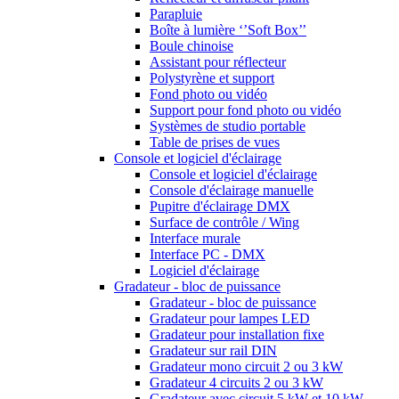
Parapluie
Boîte à lumière ‘’Soft Box’’
Boule chinoise
Assistant pour réflecteur
Polystyrène et support
Fond photo ou vidéo
Support pour fond photo ou vidéo
Systèmes de studio portable
Table de prises de vues
Console et logiciel d'éclairage
Console et logiciel d'éclairage
Console d'éclairage manuelle
Pupitre d'éclairage DMX
Surface de contrôle / Wing
Interface murale
Interface PC - DMX
Logiciel d'éclairage
Gradateur - bloc de puissance
Gradateur - bloc de puissance
Gradateur pour lampes LED
Gradateur pour installation fixe
Gradateur sur rail DIN
Gradateur mono circuit 2 ou 3 kW
Gradateur 4 circuits 2 ou 3 kW
Gradateur avec circuit 5 kW et 10 kW