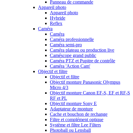
Panneau de commande
Appareil photo
Appareil photo
Hybride
Reflex
Caméra
Caméra
Caméra professionnelle
Caméra semi-pro
Caméra plateau ou production live
Caméscope grand public
Caméra PTZ et Pupitre de contrôle
Caméra 'Action Cam'
Objectif et filtre
Objectif et filtre
Objectif monture Panasonic Olympus
Micro 4/3
Objectif monture Canon EF-S, EF et RF-S
RF et PL
Objectif monture Sony E
Adaptateur de monture
Cache et bouchon de rechange
Filtre et complément optique
Système et filtre Lee Filters
Photoball ou Lensball