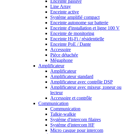
Enceinte passive
Line Array
Enceinte active
Système amplifié compact
Enceinte autonome sur batterie
Enceinte d'installation et ligne 100 V
Enceinte de monitoring
Enceinte Hi-Fi / résidentielle
Enceinte PoE / Dante
Accessoire
Pièce détachée
Mégaphone
Amplificateur
Amplificateur
Amplificateur standard
Amplificateur avec contrôle DSP
Amplificateur avec mixeur, zoneur ou
lecteur
Accessoire et contrôle
Communication
Communication
Talkie-walkie
Système d'intercom filaires
Système d'intercom HF
Micro casque pour intercom