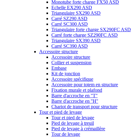
Monotube forte charge FX50 ASD
Echelle EX290 ASD
Triangulaire SX290 ASD
Carré SZ290 ASD
Carré SC300 ASD
Triangulaire forte charge SX290FC ASD
Carré forte charge SZ290FC ASD
Triangulaire SX390 ASD
Carré SC390 ASD
Accessoire structure
Accessoire structure
Collier et suspension
Embase
Kit de jonction
Accessoire spécifique
Accessoire pour totem en structure
Fixation murale et plafond
Barre d'accroche en ''T''
Barre d'accroche en ''H''
Chariot de transport pour structure
Tour et pied de levage
Tour et pied de levage
Pied de levage à treuil
Pied de levage à crémaillère
Tour de levage