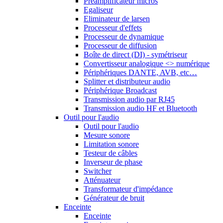
Préamplificateur micros
Egaliseur
Eliminateur de larsen
Processeur d'effets
Processeur de dynamique
Processeur de diffusion
Boîte de direct (DI) - symétriseur
Convertisseur analogique <> numérique
Périphériques DANTE, AVB, etc…
Splitter et distributeur audio
Périphérique Broadcast
Transmission audio par RJ45
Transmission audio HF et Bluetooth
Outil pour l'audio
Outil pour l'audio
Mesure sonore
Limitation sonore
Testeur de câbles
Inverseur de phase
Switcher
Atténuateur
Transformateur d'impédance
Générateur de bruit
Enceinte
Enceinte