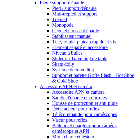
Pied / support d'épaule
Pied / support d'épaule
Mini-trépied et support
Trépied
Monopode
Cage et Crosse d'épaule
Stabilisateur manuel
Tête, rotule, plateau rapide et vis
Elément séparé et accessoire
Niveau à bulles
Slider ou Travelling de table
Skate dolly
Système de travelling
Support et barette Griffe Flash - Hot Shoe
& Cold Shoe
Accessoire APN et caméra
Accessoire APN et caméra
Sangle d'épaule et courroies
Housse de protection et anti-pluie
Déclencheur pour reflex
Télécommande pour caméscopes
Viseur pour reflex
Batterie et chargeur pour caméra,
caméscope et APN
Mire, charte et testeur