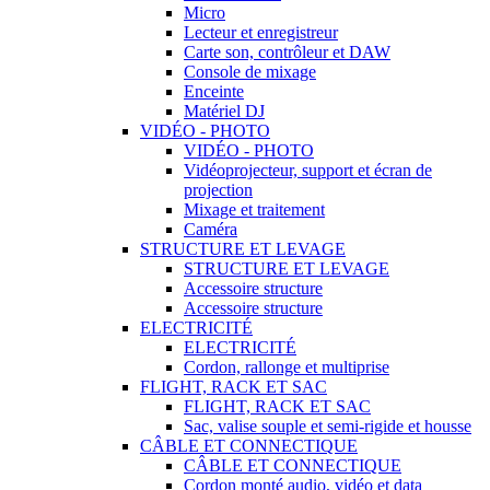
Micro
Lecteur et enregistreur
Carte son, contrôleur et DAW
Console de mixage
Enceinte
Matériel DJ
VIDÉO - PHOTO
VIDÉO - PHOTO
Vidéoprojecteur, support et écran de
projection
Mixage et traitement
Caméra
STRUCTURE ET LEVAGE
STRUCTURE ET LEVAGE
Accessoire structure
Accessoire structure
ELECTRICITÉ
ELECTRICITÉ
Cordon, rallonge et multiprise
FLIGHT, RACK ET SAC
FLIGHT, RACK ET SAC
Sac, valise souple et semi-rigide et housse
CÂBLE ET CONNECTIQUE
CÂBLE ET CONNECTIQUE
Cordon monté audio, vidéo et data