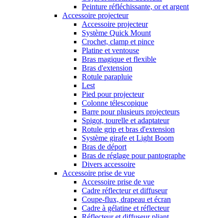
Peinture réfléchissante, or et argent
Accessoire projecteur
Accessoire projecteur
Système Quick Mount
Crochet, clamp et pince
Platine et ventouse
Bras magique et flexible
Bras d'extension
Rotule parapluie
Lest
Pied pour projecteur
Colonne télescopique
Barre pour plusieurs projecteurs
Spigot, tourelle et adaptateur
Rotule grip et bras d'extension
Système girafe et Light Boom
Bras de déport
Bras de réglage pour pantographe
Divers accessoire
Accessoire prise de vue
Accessoire prise de vue
Cadre réflecteur et diffuseur
Coupe-flux, drapeau et écran
Cadre à gélatine et réflecteur
Réflecteur et diffuseur pliant