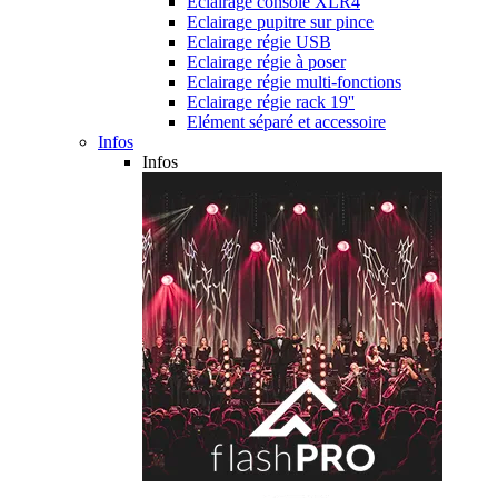
Eclairage console XLR4
Eclairage pupitre sur pince
Eclairage régie USB
Eclairage régie à poser
Eclairage régie multi-fonctions
Eclairage régie rack 19''
Elément séparé et accessoire
Infos
Infos