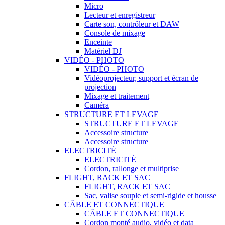
Micro
Lecteur et enregistreur
Carte son, contrôleur et DAW
Console de mixage
Enceinte
Matériel DJ
VIDÉO - PHOTO
VIDÉO - PHOTO
Vidéoprojecteur, support et écran de
projection
Mixage et traitement
Caméra
STRUCTURE ET LEVAGE
STRUCTURE ET LEVAGE
Accessoire structure
Accessoire structure
ELECTRICITÉ
ELECTRICITÉ
Cordon, rallonge et multiprise
FLIGHT, RACK ET SAC
FLIGHT, RACK ET SAC
Sac, valise souple et semi-rigide et housse
CÂBLE ET CONNECTIQUE
CÂBLE ET CONNECTIQUE
Cordon monté audio, vidéo et data