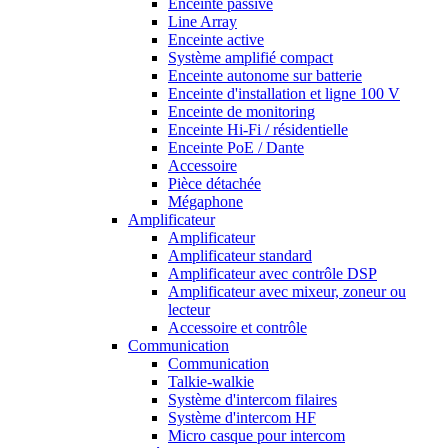
Enceinte passive
Line Array
Enceinte active
Système amplifié compact
Enceinte autonome sur batterie
Enceinte d'installation et ligne 100 V
Enceinte de monitoring
Enceinte Hi-Fi / résidentielle
Enceinte PoE / Dante
Accessoire
Pièce détachée
Mégaphone
Amplificateur
Amplificateur
Amplificateur standard
Amplificateur avec contrôle DSP
Amplificateur avec mixeur, zoneur ou
lecteur
Accessoire et contrôle
Communication
Communication
Talkie-walkie
Système d'intercom filaires
Système d'intercom HF
Micro casque pour intercom