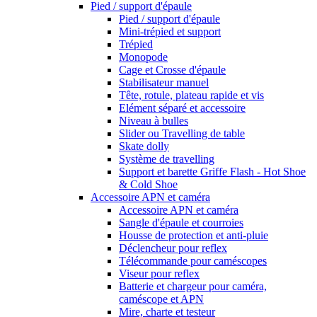
Pied / support d'épaule
Pied / support d'épaule
Mini-trépied et support
Trépied
Monopode
Cage et Crosse d'épaule
Stabilisateur manuel
Tête, rotule, plateau rapide et vis
Elément séparé et accessoire
Niveau à bulles
Slider ou Travelling de table
Skate dolly
Système de travelling
Support et barette Griffe Flash - Hot Shoe
& Cold Shoe
Accessoire APN et caméra
Accessoire APN et caméra
Sangle d'épaule et courroies
Housse de protection et anti-pluie
Déclencheur pour reflex
Télécommande pour caméscopes
Viseur pour reflex
Batterie et chargeur pour caméra,
caméscope et APN
Mire, charte et testeur