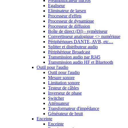
Préamplificateur micros
Egaliseur
Eliminateur de larsen
Processeur d'effets
Processeur de dynamique
Processeur de diffusion
Boîte de direct (DI) - symétriseur
Convertisseur analogique <> numérique
Périphériques DANTE, AVB, etc…
Splitter et distributeur audio
Périphérique Broadcast
Transmission audio par RJ45
Transmission audio HF et Bluetooth
Outil pour l'audio
Outil pour l'audio
Mesure sonore
Limitation sonore
Testeur de câbles
Inverseur de phase
Switcher
Atténuateur
Transformateur d'impédance
Générateur de bruit
Enceinte
Enceinte