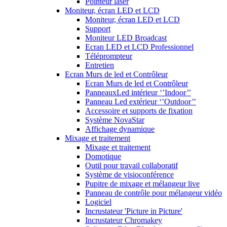
Pointeur laser
Moniteur, écran LED et LCD
Moniteur, écran LED et LCD
Support
Moniteur LED Broadcast
Ecran LED et LCD Professionnel
Téléprompteur
Entretien
Ecran Murs de led et Contrôleur
Ecran Murs de led et Contrôleur
PanneauxLed intérieur ‘’Indoor’’
Panneau Led extérieur ‘’Outdoor’’
Accessoire et supports de fixation
Système NovaStar
Affichage dynamique
Mixage et traitement
Mixage et traitement
Domotique
Outil pour travail collaboratif
Système de visioconférence
Pupitre de mixage et mélangeur live
Panneau de contrôle pour mélangeur vidéo
Logiciel
Incrustateur 'Picture in Picture'
Incrustateur Chromakey