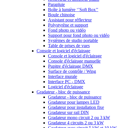
Parapluie
Boîte à lumière ‘’Soft Box’’
Boule chinoise
Assistant pour réflecteur
Polystyrène et support
Fond photo ou vidéo
Support pour fond photo ou vidéo
Systèmes de studio portable
Table de prises de vues
Console et logiciel d'éclairage
Console et logiciel d'éclairage
Console d'éclairage manuelle
Pupitre d'éclairage DMX
Surface de contrôle / Wing
Interface murale
Interface PC - DMX
Logiciel d'éclairage
Gradateur - bloc de puissance
Gradateur - bloc de puissance
Gradateur pour lampes LED
Gradateur pour installation fixe
Gradateur sur rail DIN
Gradateur mono circuit 2 ou 3 kW
Gradateur 4 circuits 2 ou 3 kW
Gradateur avec circuit 5 kW et 10 kW