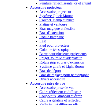
Peinture réfléchissante, or et argent
Accessoire projecteur
Accessoire projecteur
Système Quick Mount
Crochet, clamp et pince
Platine et ventouse
Bras magique et flexible
Bras d'extension
Rotule parapluie
Lest
Pied pour projecteur
Colonne télescopique
Barre pour plusieurs projecteurs
Spigot, tourelle et adaptateur
Rotule grip et bras d'extension
Système girafe et Light Boom
Bras de déport
Bras de réglage pour pantographe
Divers accessoire
Accessoire prise de vue
Accessoire prise de vue
Cadre réflecteur et diffuseur
Coupe-flux, drapeau et écran
Cadre à gélatine et réflecteur
Réflecteur et diffuseur pliant