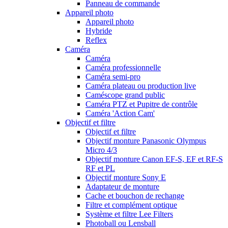
Panneau de commande
Appareil photo
Appareil photo
Hybride
Reflex
Caméra
Caméra
Caméra professionnelle
Caméra semi-pro
Caméra plateau ou production live
Caméscope grand public
Caméra PTZ et Pupitre de contrôle
Caméra 'Action Cam'
Objectif et filtre
Objectif et filtre
Objectif monture Panasonic Olympus
Micro 4/3
Objectif monture Canon EF-S, EF et RF-S
RF et PL
Objectif monture Sony E
Adaptateur de monture
Cache et bouchon de rechange
Filtre et complément optique
Système et filtre Lee Filters
Photoball ou Lensball