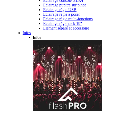
Eclairage console XLR4
Eclairage pupitre sur pince
Eclairage régie USB
Eclairage régie à poser
Eclairage régie multi-fonctions
Eclairage régie rack 19''
Elément séparé et accessoire
Infos
Infos