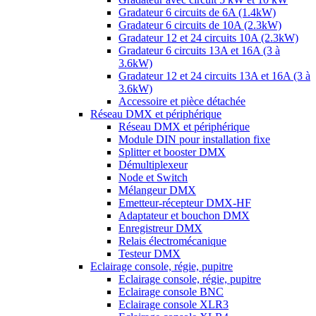
Gradateur 6 circuits de 6A (1.4kW)
Gradateur 6 circuits de 10A (2.3kW)
Gradateur 12 et 24 circuits 10A (2.3kW)
Gradateur 6 circuits 13A et 16A (3 à
3.6kW)
Gradateur 12 et 24 circuits 13A et 16A (3 à
3.6kW)
Accessoire et pièce détachée
Réseau DMX et périphérique
Réseau DMX et périphérique
Module DIN pour installation fixe
Splitter et booster DMX
Démultiplexeur
Node et Switch
Mélangeur DMX
Emetteur-récepteur DMX-HF
Adaptateur et bouchon DMX
Enregistreur DMX
Relais électromécanique
Testeur DMX
Eclairage console, régie, pupitre
Eclairage console, régie, pupitre
Eclairage console BNC
Eclairage console XLR3