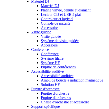
Matériel DJ
Matériel DJ
Platine vinyle, cellule et diamant
Lecteur CD et USB à plat
Controleur et logiciel
Console de mixage
Accessoire
Visite guidée
Visite guidée
Système de visite guidée
Accessoire
Conférence
Conférence
Système filaire
Système HF
Pupitre de conférences
Accessibilité auditive
Accessibilité auditive
Ampli de boucle à induction magnétique
Solution HF
Pupitre d'orchestre
Pupitre d'orchestre
Pupitre d'orchestres
Chaise d'orchestre et accessoire
Support spécifique