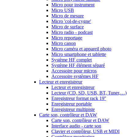
Micro pour instrument
Micro USB
Micro de mesure
Micro 'col-de-cygne'
Micro de surface
Micro radio - podcast
Micro reportage
Micro canon
Micro caméra et appareil photo
Micro smartphone et tablette
Système HF complet
Système HF élément séparé
Accessoire pour micros
Accessoire systèmes HF
Lecteur et enregistreur
Lecteur et enregistreur
Lecteur (CD, SD, USB, BT, Tuner,…)
Enregistreur format rack 19''
Enregistreur portable
Enregistreur multipiste
Carte son, contrôleur et DAW
Carte son, contrôleur et DAW
Interface audio - carte son
Clavier et contrôleur, USB et MIDI
Contrôleur monitoring