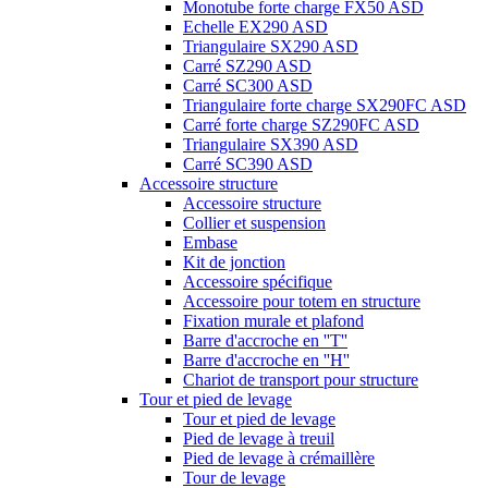
Monotube forte charge FX50 ASD
Echelle EX290 ASD
Triangulaire SX290 ASD
Carré SZ290 ASD
Carré SC300 ASD
Triangulaire forte charge SX290FC ASD
Carré forte charge SZ290FC ASD
Triangulaire SX390 ASD
Carré SC390 ASD
Accessoire structure
Accessoire structure
Collier et suspension
Embase
Kit de jonction
Accessoire spécifique
Accessoire pour totem en structure
Fixation murale et plafond
Barre d'accroche en ''T''
Barre d'accroche en ''H''
Chariot de transport pour structure
Tour et pied de levage
Tour et pied de levage
Pied de levage à treuil
Pied de levage à crémaillère
Tour de levage