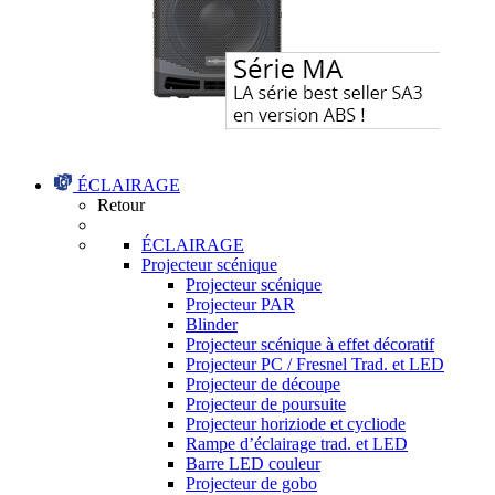
ÉCLAIRAGE
Retour
ÉCLAIRAGE
Projecteur scénique
Projecteur scénique
Projecteur PAR
Blinder
Projecteur scénique à effet décoratif
Projecteur PC / Fresnel Trad. et LED
Projecteur de découpe
Projecteur de poursuite
Projecteur horiziode et cycliode
Rampe d’éclairage trad. et LED
Barre LED couleur
Projecteur de gobo