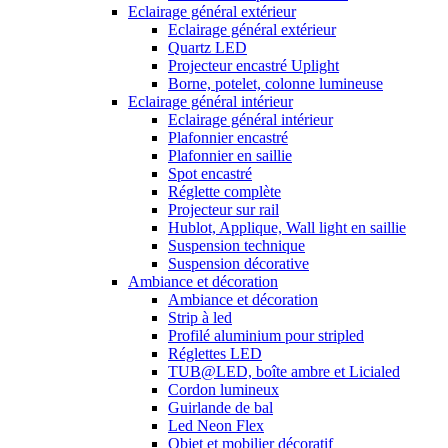
Eclairage général extérieur
Eclairage général extérieur
Quartz LED
Projecteur encastré Uplight
Borne, potelet, colonne lumineuse
Eclairage général intérieur
Eclairage général intérieur
Plafonnier encastré
Plafonnier en saillie
Spot encastré
Réglette complète
Projecteur sur rail
Hublot, Applique, Wall light en saillie
Suspension technique
Suspension décorative
Ambiance et décoration
Ambiance et décoration
Strip à led
Profilé aluminium pour stripled
Réglettes LED
TUB@LED, boîte ambre et Licialed
Cordon lumineux
Guirlande de bal
Led Neon Flex
Objet et mobilier décoratif