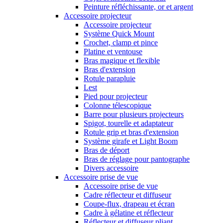
Peinture réfléchissante, or et argent
Accessoire projecteur
Accessoire projecteur
Système Quick Mount
Crochet, clamp et pince
Platine et ventouse
Bras magique et flexible
Bras d'extension
Rotule parapluie
Lest
Pied pour projecteur
Colonne télescopique
Barre pour plusieurs projecteurs
Spigot, tourelle et adaptateur
Rotule grip et bras d'extension
Système girafe et Light Boom
Bras de déport
Bras de réglage pour pantographe
Divers accessoire
Accessoire prise de vue
Accessoire prise de vue
Cadre réflecteur et diffuseur
Coupe-flux, drapeau et écran
Cadre à gélatine et réflecteur
Réflecteur et diffuseur pliant