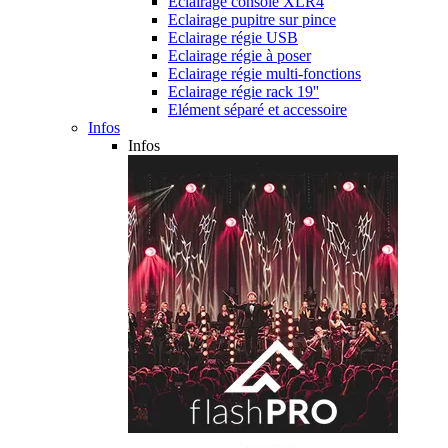
Eclairage console XLR4
Eclairage pupitre sur pince
Eclairage régie USB
Eclairage régie à poser
Eclairage régie multi-fonctions
Eclairage régie rack 19''
Elément séparé et accessoire
Infos
Infos