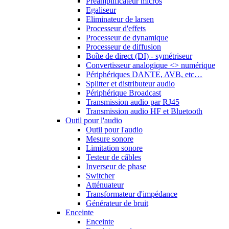
Préamplificateur micros
Egaliseur
Eliminateur de larsen
Processeur d'effets
Processeur de dynamique
Processeur de diffusion
Boîte de direct (DI) - symétriseur
Convertisseur analogique <> numérique
Périphériques DANTE, AVB, etc…
Splitter et distributeur audio
Périphérique Broadcast
Transmission audio par RJ45
Transmission audio HF et Bluetooth
Outil pour l'audio
Outil pour l'audio
Mesure sonore
Limitation sonore
Testeur de câbles
Inverseur de phase
Switcher
Atténuateur
Transformateur d'impédance
Générateur de bruit
Enceinte
Enceinte