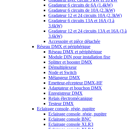
Gradateur 6 circuits de 6A (1.4kW)
Gradateur 6 circuits de 10A (2.3kW)
Gradateur 12 et 24 circuits 10A (2.3kW)
Gradateur 6 circuits 13A et 16A (3 à
3.6kW)
Gradateur 12 et 24 circuits 13A et 16A (3 à
3.6kW)
Accessoire et pièce détachée
Réseau DMX et périphérique
Réseau DMX et périphérique
Module DIN pour installation fixe
Splitter et booster DMX
Démultiplexeur
Node et Switch
Mélangeur DMX
Emetteur-récepteur DMX-HF
Adaptateur et bouchon DMX
Enregistreur DMX
Relais électromécanique
Testeur DMX
Eclairage console, régie, pupitre
Eclairage console, régie, pupitre
Eclairage console BNC
Eclairage console XLR3