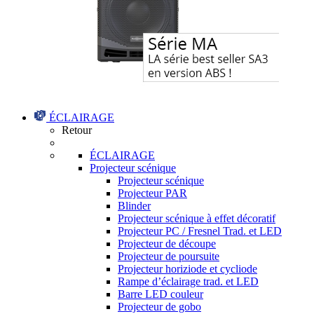
ÉCLAIRAGE
Retour
ÉCLAIRAGE
Projecteur scénique
Projecteur scénique
Projecteur PAR
Blinder
Projecteur scénique à effet décoratif
Projecteur PC / Fresnel Trad. et LED
Projecteur de découpe
Projecteur de poursuite
Projecteur horiziode et cycliode
Rampe d’éclairage trad. et LED
Barre LED couleur
Projecteur de gobo