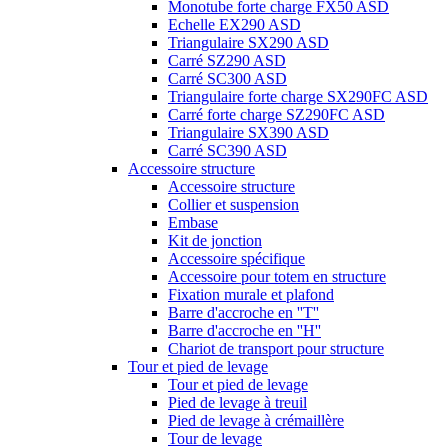
Monotube forte charge FX50 ASD
Echelle EX290 ASD
Triangulaire SX290 ASD
Carré SZ290 ASD
Carré SC300 ASD
Triangulaire forte charge SX290FC ASD
Carré forte charge SZ290FC ASD
Triangulaire SX390 ASD
Carré SC390 ASD
Accessoire structure
Accessoire structure
Collier et suspension
Embase
Kit de jonction
Accessoire spécifique
Accessoire pour totem en structure
Fixation murale et plafond
Barre d'accroche en ''T''
Barre d'accroche en ''H''
Chariot de transport pour structure
Tour et pied de levage
Tour et pied de levage
Pied de levage à treuil
Pied de levage à crémaillère
Tour de levage