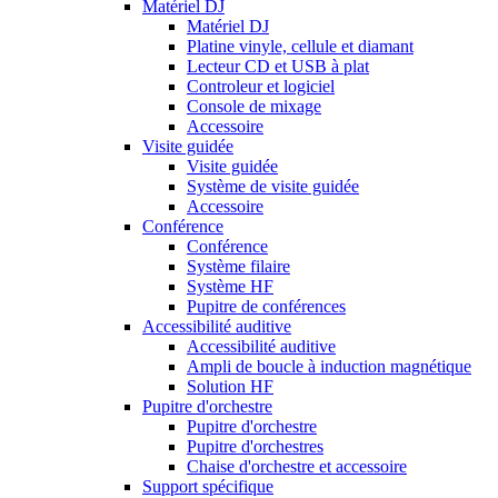
Matériel DJ
Matériel DJ
Platine vinyle, cellule et diamant
Lecteur CD et USB à plat
Controleur et logiciel
Console de mixage
Accessoire
Visite guidée
Visite guidée
Système de visite guidée
Accessoire
Conférence
Conférence
Système filaire
Système HF
Pupitre de conférences
Accessibilité auditive
Accessibilité auditive
Ampli de boucle à induction magnétique
Solution HF
Pupitre d'orchestre
Pupitre d'orchestre
Pupitre d'orchestres
Chaise d'orchestre et accessoire
Support spécifique