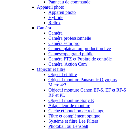
Panneau de commande
Appareil photo
Appareil photo
Hybride
Reflex
Caméra
Caméra
Caméra professionnelle
Caméra semi-pro
Caméra plateau ou production live
Caméscope grand public
Caméra PTZ et Pupitre de contrôle
Caméra 'Action Cam'
Objectif et filtre
Objectif et filtre
Objectif monture Panasonic Olympus
Micro 4/3
Objectif monture Canon EF-S, EF et RF-S
RF et PL
Objectif monture Sony E
Adaptateur de monture
Cache et bouchon de rechange
Filtre et complément optique
Système et filtre Lee Filters
Photoball ou Lensball