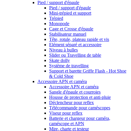
Pied / support d'épaule
Pied / support d'épaule
Mini-trépied et support
Trépied
Monopode
Cage et Crosse d'épaule
Stabilisateur manuel
Tête, rotule, plateau rapide et vis
Elément séparé et accessoire
Niveau à bulles
Slider ou Travelling de table
Skate dolly
Système de travelling
Support et barette Griffe Flash - Hot Shoe
& Cold Shoe
Accessoire APN et caméra
Accessoire APN et caméra
Sangle d'épaule et courroies
Housse de protection et anti-pluie
Déclencheur pour reflex
Télécommande pour caméscopes
Viseur pour reflex
Batterie et chargeur pour caméra,
caméscope et APN
Mire, charte et testeur