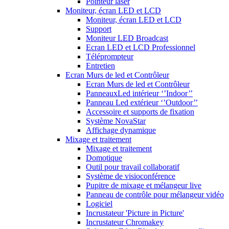
Pointeur laser
Moniteur, écran LED et LCD
Moniteur, écran LED et LCD
Support
Moniteur LED Broadcast
Ecran LED et LCD Professionnel
Téléprompteur
Entretien
Ecran Murs de led et Contrôleur
Ecran Murs de led et Contrôleur
PanneauxLed intérieur ‘’Indoor’’
Panneau Led extérieur ‘’Outdoor’’
Accessoire et supports de fixation
Système NovaStar
Affichage dynamique
Mixage et traitement
Mixage et traitement
Domotique
Outil pour travail collaboratif
Système de visioconférence
Pupitre de mixage et mélangeur live
Panneau de contrôle pour mélangeur vidéo
Logiciel
Incrustateur 'Picture in Picture'
Incrustateur Chromakey