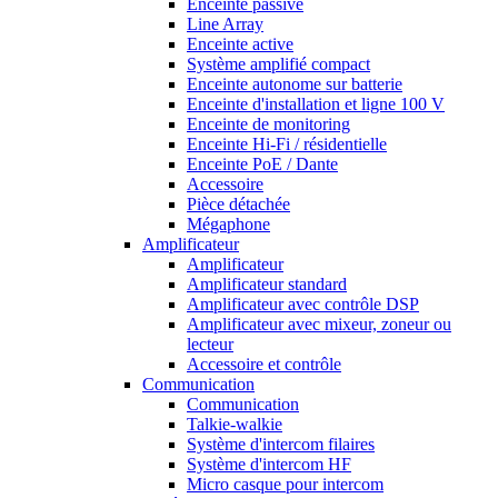
Enceinte passive
Line Array
Enceinte active
Système amplifié compact
Enceinte autonome sur batterie
Enceinte d'installation et ligne 100 V
Enceinte de monitoring
Enceinte Hi-Fi / résidentielle
Enceinte PoE / Dante
Accessoire
Pièce détachée
Mégaphone
Amplificateur
Amplificateur
Amplificateur standard
Amplificateur avec contrôle DSP
Amplificateur avec mixeur, zoneur ou
lecteur
Accessoire et contrôle
Communication
Communication
Talkie-walkie
Système d'intercom filaires
Système d'intercom HF
Micro casque pour intercom