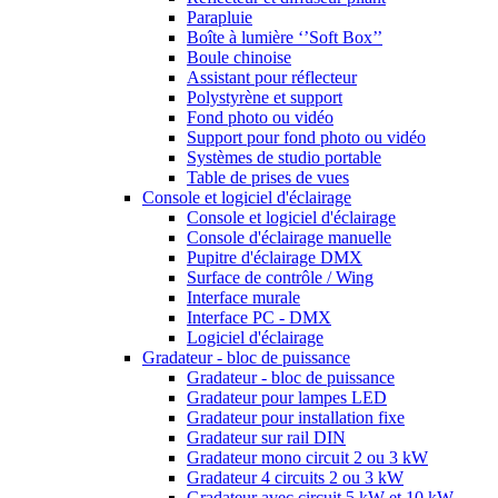
Parapluie
Boîte à lumière ‘’Soft Box’’
Boule chinoise
Assistant pour réflecteur
Polystyrène et support
Fond photo ou vidéo
Support pour fond photo ou vidéo
Systèmes de studio portable
Table de prises de vues
Console et logiciel d'éclairage
Console et logiciel d'éclairage
Console d'éclairage manuelle
Pupitre d'éclairage DMX
Surface de contrôle / Wing
Interface murale
Interface PC - DMX
Logiciel d'éclairage
Gradateur - bloc de puissance
Gradateur - bloc de puissance
Gradateur pour lampes LED
Gradateur pour installation fixe
Gradateur sur rail DIN
Gradateur mono circuit 2 ou 3 kW
Gradateur 4 circuits 2 ou 3 kW
Gradateur avec circuit 5 kW et 10 kW