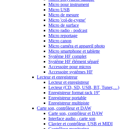
Micro pour instrument
Micro USB
Micro de mesure
Micro 'col-de-cygne'
Micro de surface
Micro radio - podcast
Micro reportage
Micro canon
Micro caméra et appareil photo
Micro smartphone et tablette
Système HF complet
Système HF élément séparé
Accessoire pour micros
Accessoire systèmes HF
Lecteur et enregistreur
Lecteur et enregistreur
Lecteur (CD, SD, USB, BT, Tuner,…)
Enregistreur format rack 19''
Enregistreur portable
Enregistreur multipiste
Carte son, contrôleur et DAW
Carte son, contrôleur et DAW
Interface audio - carte son
Clavier et contrôleur, USB et MIDI
Contrôleur monitoring