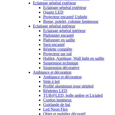
Eclairage général extérieur
Eclairage général extérieur
Quartz LED
Projecteur encastré Uplight
Borne, potelet, colonne lumineuse
Eclairage général intérieur
Eclairage général intérieur
Plafonnier encastré
Plafonnier en saillie
Spot encastré
Réglette complète
Projecteur sur rail
Hublot, Applique, Wall light en saillie
Suspension technique
Suspension décorative
Ambiance et décoration
Ambiance et décoration
Strip à led
Profilé aluminium pour stripled
Réglettes LED
TUB@LED, boîte ambre et Licialed
Cordon lumineux
Guirlande de bal
Led Neon Flex
Objet et mobilier décoratif