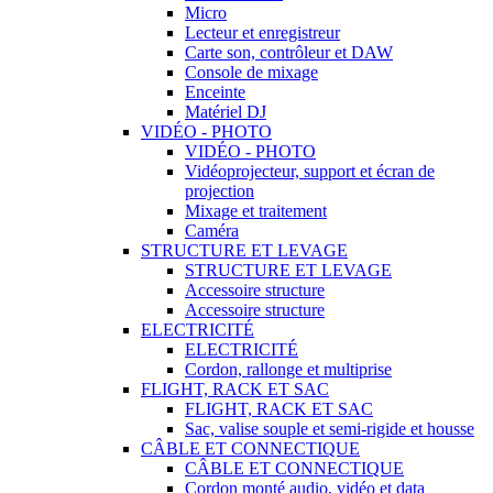
Micro
Lecteur et enregistreur
Carte son, contrôleur et DAW
Console de mixage
Enceinte
Matériel DJ
VIDÉO - PHOTO
VIDÉO - PHOTO
Vidéoprojecteur, support et écran de
projection
Mixage et traitement
Caméra
STRUCTURE ET LEVAGE
STRUCTURE ET LEVAGE
Accessoire structure
Accessoire structure
ELECTRICITÉ
ELECTRICITÉ
Cordon, rallonge et multiprise
FLIGHT, RACK ET SAC
FLIGHT, RACK ET SAC
Sac, valise souple et semi-rigide et housse
CÂBLE ET CONNECTIQUE
CÂBLE ET CONNECTIQUE
Cordon monté audio, vidéo et data