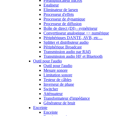
Préamplificateur micros
Egaliseur
Eliminateur de larsen
Processeur d'effets
Processeur de dynamique
Processeur de diffusion
Boîte de direct (DI) - symétriseur
Convertisseur analogique <> numérique
Périphériques DANTE, AVB, etc…
Splitter et distributeur audio
Périphérique Broadcast
Transmission audio par RJ45
Transmission audio HF et Bluetooth
Outil pour l'audio
Outil pour l'audio
Mesure sonore
Limitation sonore
Testeur de câbles
Inverseur de phase
Switcher
Atténuateur
Transformateur d'impédance
Générateur de bruit
Enceinte
Enceinte