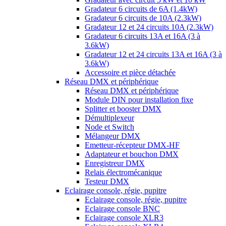
Gradateur 6 circuits de 6A (1.4kW)
Gradateur 6 circuits de 10A (2.3kW)
Gradateur 12 et 24 circuits 10A (2.3kW)
Gradateur 6 circuits 13A et 16A (3 à
3.6kW)
Gradateur 12 et 24 circuits 13A et 16A (3 à
3.6kW)
Accessoire et pièce détachée
Réseau DMX et périphérique
Réseau DMX et périphérique
Module DIN pour installation fixe
Splitter et booster DMX
Démultiplexeur
Node et Switch
Mélangeur DMX
Emetteur-récepteur DMX-HF
Adaptateur et bouchon DMX
Enregistreur DMX
Relais électromécanique
Testeur DMX
Eclairage console, régie, pupitre
Eclairage console, régie, pupitre
Eclairage console BNC
Eclairage console XLR3