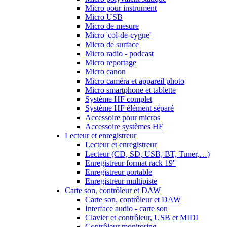
Micro pour instrument
Micro USB
Micro de mesure
Micro 'col-de-cygne'
Micro de surface
Micro radio - podcast
Micro reportage
Micro canon
Micro caméra et appareil photo
Micro smartphone et tablette
Système HF complet
Système HF élément séparé
Accessoire pour micros
Accessoire systèmes HF
Lecteur et enregistreur
Lecteur et enregistreur
Lecteur (CD, SD, USB, BT, Tuner,…)
Enregistreur format rack 19''
Enregistreur portable
Enregistreur multipiste
Carte son, contrôleur et DAW
Carte son, contrôleur et DAW
Interface audio - carte son
Clavier et contrôleur, USB et MIDI
Contrôleur monitoring