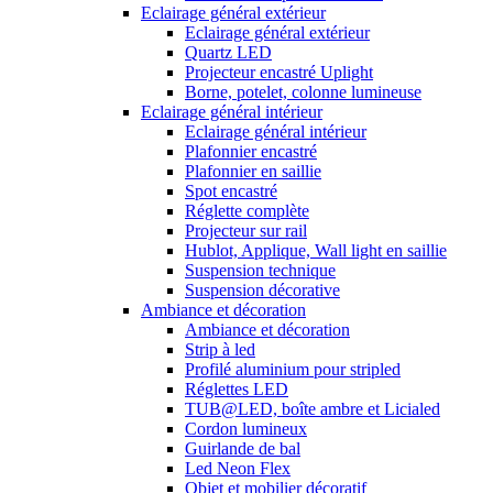
Eclairage général extérieur
Eclairage général extérieur
Quartz LED
Projecteur encastré Uplight
Borne, potelet, colonne lumineuse
Eclairage général intérieur
Eclairage général intérieur
Plafonnier encastré
Plafonnier en saillie
Spot encastré
Réglette complète
Projecteur sur rail
Hublot, Applique, Wall light en saillie
Suspension technique
Suspension décorative
Ambiance et décoration
Ambiance et décoration
Strip à led
Profilé aluminium pour stripled
Réglettes LED
TUB@LED, boîte ambre et Licialed
Cordon lumineux
Guirlande de bal
Led Neon Flex
Objet et mobilier décoratif