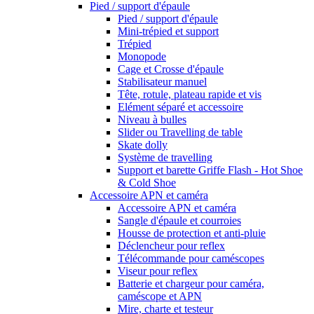
Pied / support d'épaule
Pied / support d'épaule
Mini-trépied et support
Trépied
Monopode
Cage et Crosse d'épaule
Stabilisateur manuel
Tête, rotule, plateau rapide et vis
Elément séparé et accessoire
Niveau à bulles
Slider ou Travelling de table
Skate dolly
Système de travelling
Support et barette Griffe Flash - Hot Shoe
& Cold Shoe
Accessoire APN et caméra
Accessoire APN et caméra
Sangle d'épaule et courroies
Housse de protection et anti-pluie
Déclencheur pour reflex
Télécommande pour caméscopes
Viseur pour reflex
Batterie et chargeur pour caméra,
caméscope et APN
Mire, charte et testeur