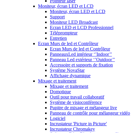
Pointeur laser
Moniteur, écran LED et LCD
Moniteur, écran LED et LCD
Support
Moniteur LED Broadcast
Ecran LED et LCD Professionnel
Téléprompteur
Entretien
Ecran Murs de led et Contrôleur
Ecran Murs de led et Contrôleur
PanneauxLed intérieur ‘’Indoor’’
Panneau Led extérieur ‘’Outdoor’’
Accessoire et supports de fixation
Système NovaStar
Affichage dynamique
Mixage et traitement
Mixage et traitement
Domotique
Outil pour travail collaboratif
Système de visioconférence
Pupitre de mixage et mélangeur live
Panneau de contrôle pour mélangeur vidéo
Logiciel
Incrustateur 'Picture in Picture'
Incrustateur Chromakey