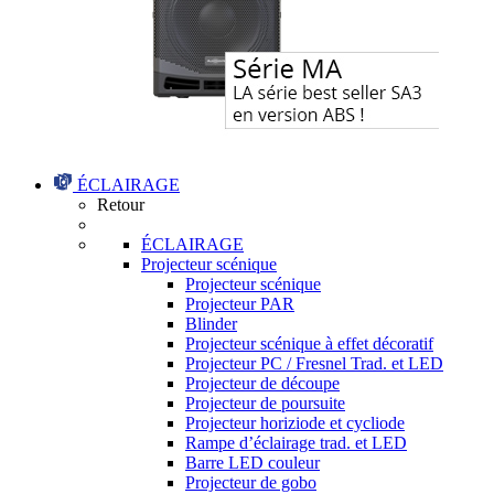
ÉCLAIRAGE
Retour
ÉCLAIRAGE
Projecteur scénique
Projecteur scénique
Projecteur PAR
Blinder
Projecteur scénique à effet décoratif
Projecteur PC / Fresnel Trad. et LED
Projecteur de découpe
Projecteur de poursuite
Projecteur horiziode et cycliode
Rampe d’éclairage trad. et LED
Barre LED couleur
Projecteur de gobo