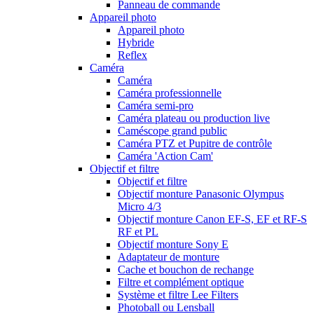
Panneau de commande
Appareil photo
Appareil photo
Hybride
Reflex
Caméra
Caméra
Caméra professionnelle
Caméra semi-pro
Caméra plateau ou production live
Caméscope grand public
Caméra PTZ et Pupitre de contrôle
Caméra 'Action Cam'
Objectif et filtre
Objectif et filtre
Objectif monture Panasonic Olympus
Micro 4/3
Objectif monture Canon EF-S, EF et RF-S
RF et PL
Objectif monture Sony E
Adaptateur de monture
Cache et bouchon de rechange
Filtre et complément optique
Système et filtre Lee Filters
Photoball ou Lensball