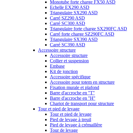
Monotube forte charge FX50 ASD
Echelle EX290 ASD
Triangulaire SX290 ASD
Carré SZ290 ASD
Carré SC300 ASD
Triangulaire forte charge SX290FC ASD
Carré forte charge SZ290FC ASD
Triangulaire SX390 ASD
Carré SC390 ASD
Accessoire structure
Accessoire structure
Collier et suspension
Embase
Kit de jonction
Accessoire spécifique
Accessoire pour totem en structure
Fixation murale et plafond
Barre d'accroche en ''T''
Barre d'accroche en ''H''
Chariot de transport pour structure
Tour et pied de levage
Tour et pied de levage
Pied de levage à treuil
Pied de levage à crémaillère
Tour de levage