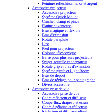
Peinture réfléchissante, or et argent
Accessoire projecteur
Accessoire projecteur
Système Quick Mount
Crochet, clamp et pince
Platine et ventouse
Bras magique et flexible
Bras d'extension
Rotule parapluie
Lest
Pied pour projecteur
Colonne télescopique
Barre pour plusieurs projecteurs
Spigot, tourelle et adaptateur
Rotule grip et bras d'extension
Système girafe et Light Boom
Bras de déport
Bras de réglage pour pantographe
Divers accessoire
Accessoire prise de vue
Accessoire prise de vue
Cadre réflecteur et diffuseur
Coupe-flux, drapeau et écran
Cadre à gélatine et réflecteur
Réflecteur et diffuseur pliant