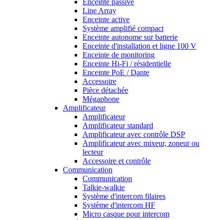
Enceinte passive
Line Array
Enceinte active
Système amplifié compact
Enceinte autonome sur batterie
Enceinte d'installation et ligne 100 V
Enceinte de monitoring
Enceinte Hi-Fi / résidentielle
Enceinte PoE / Dante
Accessoire
Pièce détachée
Mégaphone
Amplificateur
Amplificateur
Amplificateur standard
Amplificateur avec contrôle DSP
Amplificateur avec mixeur, zoneur ou
lecteur
Accessoire et contrôle
Communication
Communication
Talkie-walkie
Système d'intercom filaires
Système d'intercom HF
Micro casque pour intercom