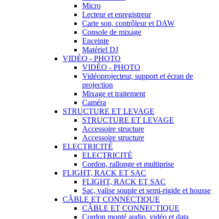
Micro
Lecteur et enregistreur
Carte son, contrôleur et DAW
Console de mixage
Enceinte
Matériel DJ
VIDÉO - PHOTO
VIDÉO - PHOTO
Vidéoprojecteur, support et écran de
projection
Mixage et traitement
Caméra
STRUCTURE ET LEVAGE
STRUCTURE ET LEVAGE
Accessoire structure
Accessoire structure
ELECTRICITÉ
ELECTRICITÉ
Cordon, rallonge et multiprise
FLIGHT, RACK ET SAC
FLIGHT, RACK ET SAC
Sac, valise souple et semi-rigide et housse
CÂBLE ET CONNECTIQUE
CÂBLE ET CONNECTIQUE
Cordon monté audio, vidéo et data