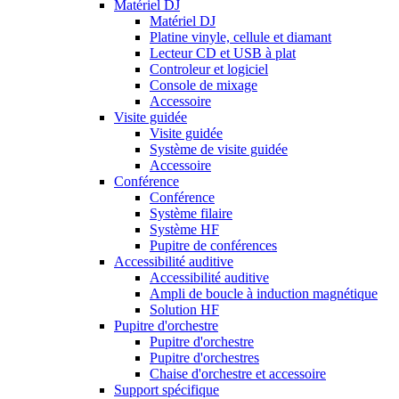
Matériel DJ
Matériel DJ
Platine vinyle, cellule et diamant
Lecteur CD et USB à plat
Controleur et logiciel
Console de mixage
Accessoire
Visite guidée
Visite guidée
Système de visite guidée
Accessoire
Conférence
Conférence
Système filaire
Système HF
Pupitre de conférences
Accessibilité auditive
Accessibilité auditive
Ampli de boucle à induction magnétique
Solution HF
Pupitre d'orchestre
Pupitre d'orchestre
Pupitre d'orchestres
Chaise d'orchestre et accessoire
Support spécifique