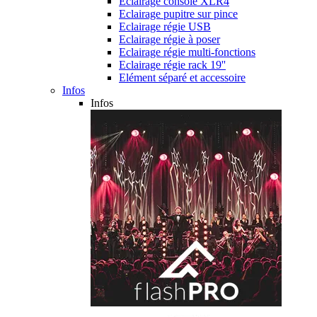
Eclairage console XLR4
Eclairage pupitre sur pince
Eclairage régie USB
Eclairage régie à poser
Eclairage régie multi-fonctions
Eclairage régie rack 19''
Elément séparé et accessoire
Infos
Infos