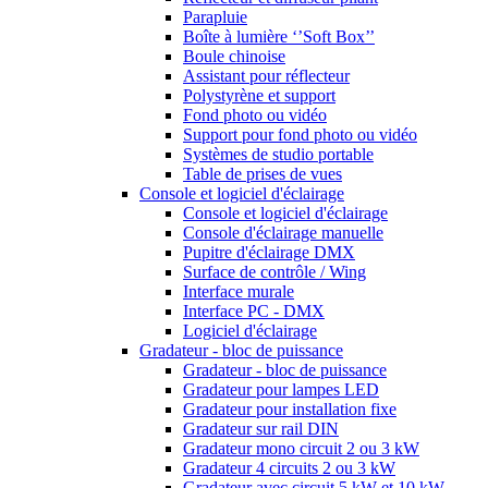
Parapluie
Boîte à lumière ‘’Soft Box’’
Boule chinoise
Assistant pour réflecteur
Polystyrène et support
Fond photo ou vidéo
Support pour fond photo ou vidéo
Systèmes de studio portable
Table de prises de vues
Console et logiciel d'éclairage
Console et logiciel d'éclairage
Console d'éclairage manuelle
Pupitre d'éclairage DMX
Surface de contrôle / Wing
Interface murale
Interface PC - DMX
Logiciel d'éclairage
Gradateur - bloc de puissance
Gradateur - bloc de puissance
Gradateur pour lampes LED
Gradateur pour installation fixe
Gradateur sur rail DIN
Gradateur mono circuit 2 ou 3 kW
Gradateur 4 circuits 2 ou 3 kW
Gradateur avec circuit 5 kW et 10 kW