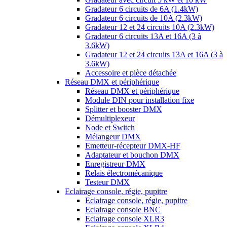
Gradateur 6 circuits de 6A (1.4kW)
Gradateur 6 circuits de 10A (2.3kW)
Gradateur 12 et 24 circuits 10A (2.3kW)
Gradateur 6 circuits 13A et 16A (3 à
3.6kW)
Gradateur 12 et 24 circuits 13A et 16A (3 à
3.6kW)
Accessoire et pièce détachée
Réseau DMX et périphérique
Réseau DMX et périphérique
Module DIN pour installation fixe
Splitter et booster DMX
Démultiplexeur
Node et Switch
Mélangeur DMX
Emetteur-récepteur DMX-HF
Adaptateur et bouchon DMX
Enregistreur DMX
Relais électromécanique
Testeur DMX
Eclairage console, régie, pupitre
Eclairage console, régie, pupitre
Eclairage console BNC
Eclairage console XLR3