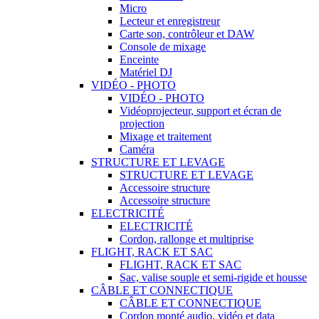
Micro
Lecteur et enregistreur
Carte son, contrôleur et DAW
Console de mixage
Enceinte
Matériel DJ
VIDÉO - PHOTO
VIDÉO - PHOTO
Vidéoprojecteur, support et écran de
projection
Mixage et traitement
Caméra
STRUCTURE ET LEVAGE
STRUCTURE ET LEVAGE
Accessoire structure
Accessoire structure
ELECTRICITÉ
ELECTRICITÉ
Cordon, rallonge et multiprise
FLIGHT, RACK ET SAC
FLIGHT, RACK ET SAC
Sac, valise souple et semi-rigide et housse
CÂBLE ET CONNECTIQUE
CÂBLE ET CONNECTIQUE
Cordon monté audio, vidéo et data