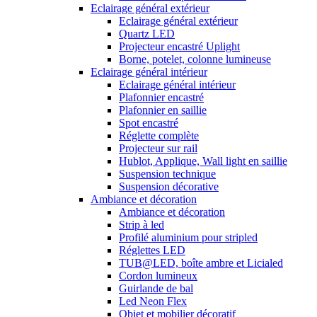
Eclairage général extérieur
Eclairage général extérieur
Quartz LED
Projecteur encastré Uplight
Borne, potelet, colonne lumineuse
Eclairage général intérieur
Eclairage général intérieur
Plafonnier encastré
Plafonnier en saillie
Spot encastré
Réglette complète
Projecteur sur rail
Hublot, Applique, Wall light en saillie
Suspension technique
Suspension décorative
Ambiance et décoration
Ambiance et décoration
Strip à led
Profilé aluminium pour stripled
Réglettes LED
TUB@LED, boîte ambre et Licialed
Cordon lumineux
Guirlande de bal
Led Neon Flex
Objet et mobilier décoratif