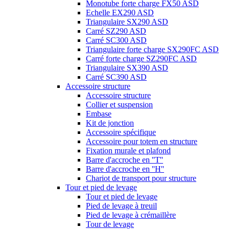
Monotube forte charge FX50 ASD
Echelle EX290 ASD
Triangulaire SX290 ASD
Carré SZ290 ASD
Carré SC300 ASD
Triangulaire forte charge SX290FC ASD
Carré forte charge SZ290FC ASD
Triangulaire SX390 ASD
Carré SC390 ASD
Accessoire structure
Accessoire structure
Collier et suspension
Embase
Kit de jonction
Accessoire spécifique
Accessoire pour totem en structure
Fixation murale et plafond
Barre d'accroche en ''T''
Barre d'accroche en ''H''
Chariot de transport pour structure
Tour et pied de levage
Tour et pied de levage
Pied de levage à treuil
Pied de levage à crémaillère
Tour de levage