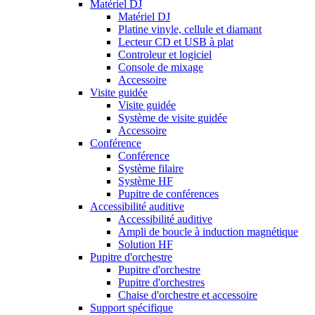
Matériel DJ
Matériel DJ
Platine vinyle, cellule et diamant
Lecteur CD et USB à plat
Controleur et logiciel
Console de mixage
Accessoire
Visite guidée
Visite guidée
Système de visite guidée
Accessoire
Conférence
Conférence
Système filaire
Système HF
Pupitre de conférences
Accessibilité auditive
Accessibilité auditive
Ampli de boucle à induction magnétique
Solution HF
Pupitre d'orchestre
Pupitre d'orchestre
Pupitre d'orchestres
Chaise d'orchestre et accessoire
Support spécifique