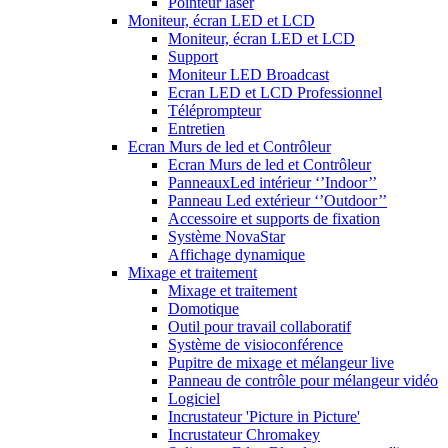
Pointeur laser
Moniteur, écran LED et LCD
Moniteur, écran LED et LCD
Support
Moniteur LED Broadcast
Ecran LED et LCD Professionnel
Téléprompteur
Entretien
Ecran Murs de led et Contrôleur
Ecran Murs de led et Contrôleur
PanneauxLed intérieur ‘’Indoor’’
Panneau Led extérieur ‘’Outdoor’’
Accessoire et supports de fixation
Système NovaStar
Affichage dynamique
Mixage et traitement
Mixage et traitement
Domotique
Outil pour travail collaboratif
Système de visioconférence
Pupitre de mixage et mélangeur live
Panneau de contrôle pour mélangeur vidéo
Logiciel
Incrustateur 'Picture in Picture'
Incrustateur Chromakey