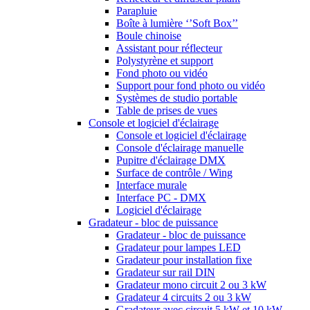
Parapluie
Boîte à lumière ‘’Soft Box’’
Boule chinoise
Assistant pour réflecteur
Polystyrène et support
Fond photo ou vidéo
Support pour fond photo ou vidéo
Systèmes de studio portable
Table de prises de vues
Console et logiciel d'éclairage
Console et logiciel d'éclairage
Console d'éclairage manuelle
Pupitre d'éclairage DMX
Surface de contrôle / Wing
Interface murale
Interface PC - DMX
Logiciel d'éclairage
Gradateur - bloc de puissance
Gradateur - bloc de puissance
Gradateur pour lampes LED
Gradateur pour installation fixe
Gradateur sur rail DIN
Gradateur mono circuit 2 ou 3 kW
Gradateur 4 circuits 2 ou 3 kW
Gradateur avec circuit 5 kW et 10 kW