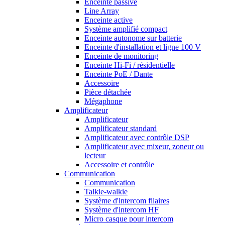
Enceinte passive
Line Array
Enceinte active
Système amplifié compact
Enceinte autonome sur batterie
Enceinte d'installation et ligne 100 V
Enceinte de monitoring
Enceinte Hi-Fi / résidentielle
Enceinte PoE / Dante
Accessoire
Pièce détachée
Mégaphone
Amplificateur
Amplificateur
Amplificateur standard
Amplificateur avec contrôle DSP
Amplificateur avec mixeur, zoneur ou
lecteur
Accessoire et contrôle
Communication
Communication
Talkie-walkie
Système d'intercom filaires
Système d'intercom HF
Micro casque pour intercom