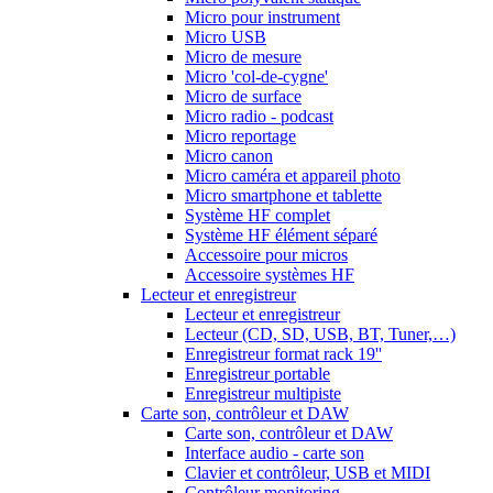
Micro pour instrument
Micro USB
Micro de mesure
Micro 'col-de-cygne'
Micro de surface
Micro radio - podcast
Micro reportage
Micro canon
Micro caméra et appareil photo
Micro smartphone et tablette
Système HF complet
Système HF élément séparé
Accessoire pour micros
Accessoire systèmes HF
Lecteur et enregistreur
Lecteur et enregistreur
Lecteur (CD, SD, USB, BT, Tuner,…)
Enregistreur format rack 19''
Enregistreur portable
Enregistreur multipiste
Carte son, contrôleur et DAW
Carte son, contrôleur et DAW
Interface audio - carte son
Clavier et contrôleur, USB et MIDI
Contrôleur monitoring