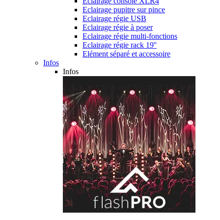
Eclairage console XLR4
Eclairage pupitre sur pince
Eclairage régie USB
Eclairage régie à poser
Eclairage régie multi-fonctions
Eclairage régie rack 19''
Elément séparé et accessoire
Infos
Infos