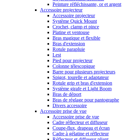
Peinture réfléchissante, or et argent
Accessoire projecteur
Accessoire projecteur
Système Quick Mount
Crochet, clamp et pince
Platine et ventouse
Bras magique et flexible
Bras d'extension
Rotule parapluie
Lest
Pied pour projecteur
Colonne télescopique
Barre pour plusieurs projecteurs
Spigot, tourelle et adaptateur
Rotule grip et bras d'extension
Système girafe et Light Boom
Bras de déport
Bras de réglage pour pantographe
Divers accessoire
Accessoire prise de vue
Accessoire prise de vue
Cadre réflecteur et diffuseur
Coupe-flux, drapeau et écran
Cadre à gélatine et réflecteur
Réflecteur et diffuseur pliant