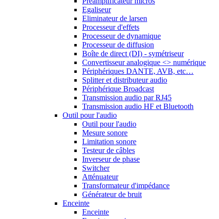
Préamplificateur micros
Egaliseur
Eliminateur de larsen
Processeur d'effets
Processeur de dynamique
Processeur de diffusion
Boîte de direct (DI) - symétriseur
Convertisseur analogique <> numérique
Périphériques DANTE, AVB, etc…
Splitter et distributeur audio
Périphérique Broadcast
Transmission audio par RJ45
Transmission audio HF et Bluetooth
Outil pour l'audio
Outil pour l'audio
Mesure sonore
Limitation sonore
Testeur de câbles
Inverseur de phase
Switcher
Atténuateur
Transformateur d'impédance
Générateur de bruit
Enceinte
Enceinte