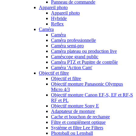
Panneau de commande
Appareil photo
Appareil photo
Hybride
Reflex
Caméra
Caméra
Caméra professionnelle
Caméra semi-pro
Caméra plateau ou production live
Caméscope grand public
Caméra PTZ et Pupitre de contrôle
Caméra 'Action Cam'
Objectif et filtre
Objectif et filtre
Objectif monture Panasonic Olympus
Micro 4/3
Objectif monture Canon EF-S, EF et RF-S
RF et PL
Objectif monture Sony E
Adaptateur de monture
Cache et bouchon de rechange
Filtre et complément optique
Système et filtre Lee Filters
Photoball ou Lensball