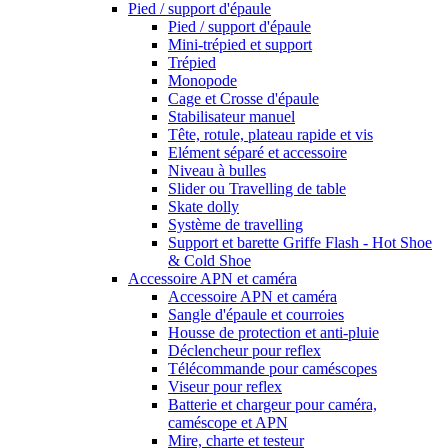
Pied / support d'épaule
Pied / support d'épaule
Mini-trépied et support
Trépied
Monopode
Cage et Crosse d'épaule
Stabilisateur manuel
Tête, rotule, plateau rapide et vis
Elément séparé et accessoire
Niveau à bulles
Slider ou Travelling de table
Skate dolly
Système de travelling
Support et barette Griffe Flash - Hot Shoe
& Cold Shoe
Accessoire APN et caméra
Accessoire APN et caméra
Sangle d'épaule et courroies
Housse de protection et anti-pluie
Déclencheur pour reflex
Télécommande pour caméscopes
Viseur pour reflex
Batterie et chargeur pour caméra,
caméscope et APN
Mire, charte et testeur