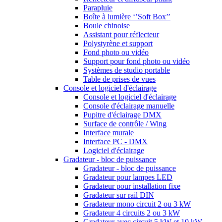
Parapluie
Boîte à lumière ‘’Soft Box’’
Boule chinoise
Assistant pour réflecteur
Polystyrène et support
Fond photo ou vidéo
Support pour fond photo ou vidéo
Systèmes de studio portable
Table de prises de vues
Console et logiciel d'éclairage
Console et logiciel d'éclairage
Console d'éclairage manuelle
Pupitre d'éclairage DMX
Surface de contrôle / Wing
Interface murale
Interface PC - DMX
Logiciel d'éclairage
Gradateur - bloc de puissance
Gradateur - bloc de puissance
Gradateur pour lampes LED
Gradateur pour installation fixe
Gradateur sur rail DIN
Gradateur mono circuit 2 ou 3 kW
Gradateur 4 circuits 2 ou 3 kW
Gradateur avec circuit 5 kW et 10 kW