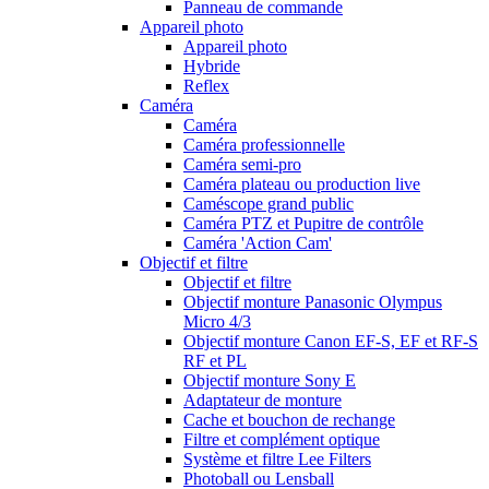
Panneau de commande
Appareil photo
Appareil photo
Hybride
Reflex
Caméra
Caméra
Caméra professionnelle
Caméra semi-pro
Caméra plateau ou production live
Caméscope grand public
Caméra PTZ et Pupitre de contrôle
Caméra 'Action Cam'
Objectif et filtre
Objectif et filtre
Objectif monture Panasonic Olympus
Micro 4/3
Objectif monture Canon EF-S, EF et RF-S
RF et PL
Objectif monture Sony E
Adaptateur de monture
Cache et bouchon de rechange
Filtre et complément optique
Système et filtre Lee Filters
Photoball ou Lensball