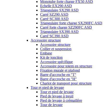
Monotube forte charge FX50 ASD
Echelle EX290 ASD
Triangulaire SX290 ASD
Carré SZ290 ASD
Carré SC300 ASD
Triangulaire forte charge SX290FC ASD
Carré forte charge SZ290FC ASD
Triangulaire SX390 ASD
Carré SC390 ASD
Accessoire structure
Accessoire structure
Collier et suspension
Embase
Kit de jonction
Accessoire spécifique
Accessoire pour totem en structure
Fixation murale et plafond
Barre d'accroche en ''T''
Barre d'accroche en ''H''
Chariot de transport pour structure
Tour et pied de levage
Tour et pied de levage
Pied de levage à treuil
Pied de levage à crémaillère
Tour de levage