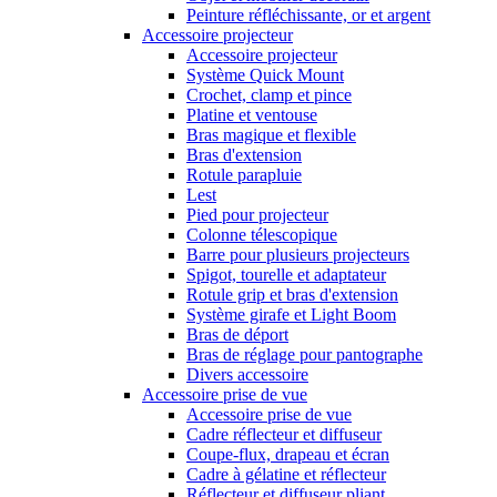
Peinture réfléchissante, or et argent
Accessoire projecteur
Accessoire projecteur
Système Quick Mount
Crochet, clamp et pince
Platine et ventouse
Bras magique et flexible
Bras d'extension
Rotule parapluie
Lest
Pied pour projecteur
Colonne télescopique
Barre pour plusieurs projecteurs
Spigot, tourelle et adaptateur
Rotule grip et bras d'extension
Système girafe et Light Boom
Bras de déport
Bras de réglage pour pantographe
Divers accessoire
Accessoire prise de vue
Accessoire prise de vue
Cadre réflecteur et diffuseur
Coupe-flux, drapeau et écran
Cadre à gélatine et réflecteur
Réflecteur et diffuseur pliant