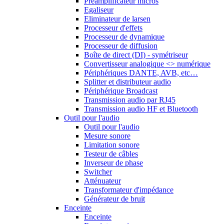
Préamplificateur micros
Egaliseur
Eliminateur de larsen
Processeur d'effets
Processeur de dynamique
Processeur de diffusion
Boîte de direct (DI) - symétriseur
Convertisseur analogique <> numérique
Périphériques DANTE, AVB, etc…
Splitter et distributeur audio
Périphérique Broadcast
Transmission audio par RJ45
Transmission audio HF et Bluetooth
Outil pour l'audio
Outil pour l'audio
Mesure sonore
Limitation sonore
Testeur de câbles
Inverseur de phase
Switcher
Atténuateur
Transformateur d'impédance
Générateur de bruit
Enceinte
Enceinte