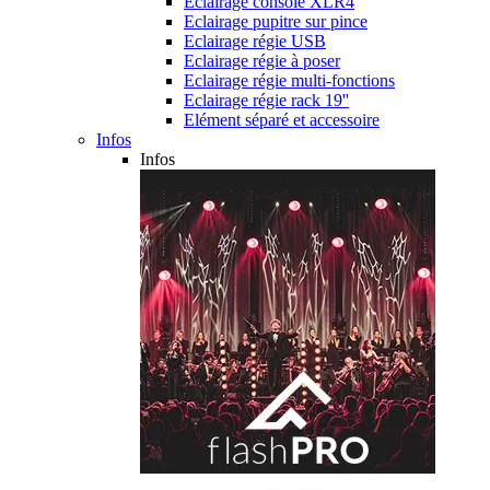
Eclairage console XLR4
Eclairage pupitre sur pince
Eclairage régie USB
Eclairage régie à poser
Eclairage régie multi-fonctions
Eclairage régie rack 19''
Elément séparé et accessoire
Infos
Infos