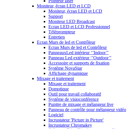
Pointeur laser
Moniteur, écran LED et LCD
Moniteur, écran LED et LCD
Support
Moniteur LED Broadcast
Ecran LED et LCD Professionnel
Téléprompteur
Entretien
Ecran Murs de led et Contrôleur
Ecran Murs de led et Contrôleur
PanneauxLed intérieur ‘’Indoor’’
Panneau Led extérieur ‘’Outdoor’’
Accessoire et supports de fixation
Système NovaStar
Affichage dynamique
Mixage et traitement
Mixage et traitement
Domotique
Outil pour travail collaboratif
Système de visioconférence
Pupitre de mixage et mélangeur live
Panneau de contrôle pour mélangeur vidéo
Logiciel
Incrustateur 'Picture in Picture'
Incrustateur Chromakey