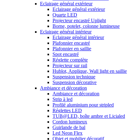
Eclairage général extérieur
Eclairage général extérieur
Quartz LED
Projecteur encastré Uplight
Borne, potelet, colonne lumineuse
Eclairage général intérieur
Eclairage général intérieur
Plafonnier encastré
Plafonnier en saillie
Spot encastré
Réglette complète
Projecteur sur rail
Hublot, Applique, Wall light en saillie
Suspension technique
Suspension décorative
Ambiance et décoration
Ambiance et décoration
Strip à led
Profilé aluminium pour stripled
Réglettes LED
TUB@LED, boîte ambre et Licialed
Cordon lumineux
Guirlande de bal
Led Neon Flex
Objet et mobilier décoratif