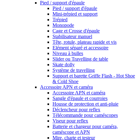
Pied / support d'épaule
Pied / support d'épaule
Mini-trépied et support
Trépied
Monopode
Cage et Crosse d'épaule
Stabilisateur manuel
Tête, rotule, plateau rapide et vis
Elément séparé et accessoire
Niveau à bulles
Slider ou Travelling de table
Skate dolly
Système de travelling
Support et barette Griffe Flash - Hot Shoe
& Cold Shoe
Accessoire APN et caméra
Accessoire APN et caméra
Sangle d'épaule et courroies
Housse de protection et anti-pluie
Déclencheur pour reflex
Télécommande pour caméscopes
Viseur pour reflex
Batterie et chargeur pour caméra,
caméscope et APN
Mire, charte et testeur