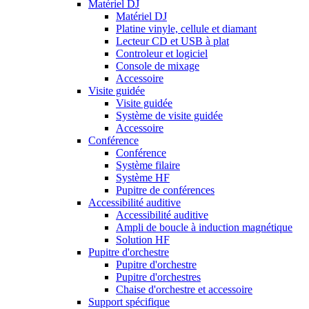
Matériel DJ
Matériel DJ
Platine vinyle, cellule et diamant
Lecteur CD et USB à plat
Controleur et logiciel
Console de mixage
Accessoire
Visite guidée
Visite guidée
Système de visite guidée
Accessoire
Conférence
Conférence
Système filaire
Système HF
Pupitre de conférences
Accessibilité auditive
Accessibilité auditive
Ampli de boucle à induction magnétique
Solution HF
Pupitre d'orchestre
Pupitre d'orchestre
Pupitre d'orchestres
Chaise d'orchestre et accessoire
Support spécifique