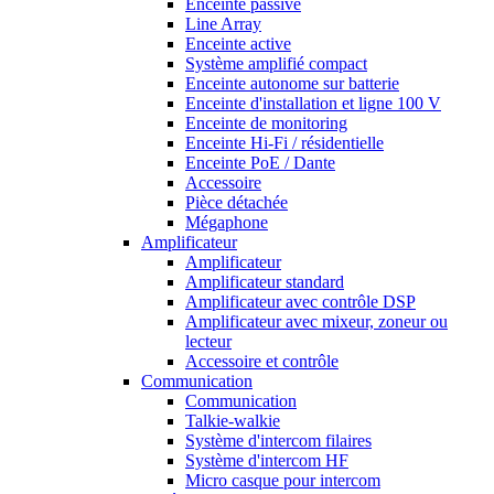
Enceinte passive
Line Array
Enceinte active
Système amplifié compact
Enceinte autonome sur batterie
Enceinte d'installation et ligne 100 V
Enceinte de monitoring
Enceinte Hi-Fi / résidentielle
Enceinte PoE / Dante
Accessoire
Pièce détachée
Mégaphone
Amplificateur
Amplificateur
Amplificateur standard
Amplificateur avec contrôle DSP
Amplificateur avec mixeur, zoneur ou
lecteur
Accessoire et contrôle
Communication
Communication
Talkie-walkie
Système d'intercom filaires
Système d'intercom HF
Micro casque pour intercom