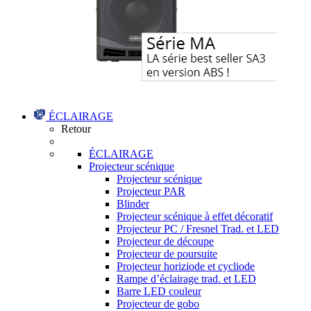
ÉCLAIRAGE
Retour
ÉCLAIRAGE
Projecteur scénique
Projecteur scénique
Projecteur PAR
Blinder
Projecteur scénique à effet décoratif
Projecteur PC / Fresnel Trad. et LED
Projecteur de découpe
Projecteur de poursuite
Projecteur horiziode et cycliode
Rampe d’éclairage trad. et LED
Barre LED couleur
Projecteur de gobo