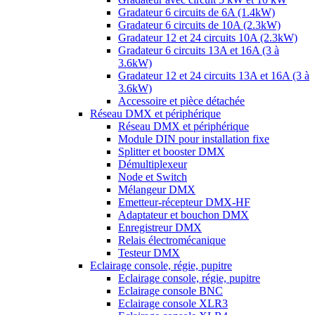
Gradateur 6 circuits de 6A (1.4kW)
Gradateur 6 circuits de 10A (2.3kW)
Gradateur 12 et 24 circuits 10A (2.3kW)
Gradateur 6 circuits 13A et 16A (3 à
3.6kW)
Gradateur 12 et 24 circuits 13A et 16A (3 à
3.6kW)
Accessoire et pièce détachée
Réseau DMX et périphérique
Réseau DMX et périphérique
Module DIN pour installation fixe
Splitter et booster DMX
Démultiplexeur
Node et Switch
Mélangeur DMX
Emetteur-récepteur DMX-HF
Adaptateur et bouchon DMX
Enregistreur DMX
Relais électromécanique
Testeur DMX
Eclairage console, régie, pupitre
Eclairage console, régie, pupitre
Eclairage console BNC
Eclairage console XLR3