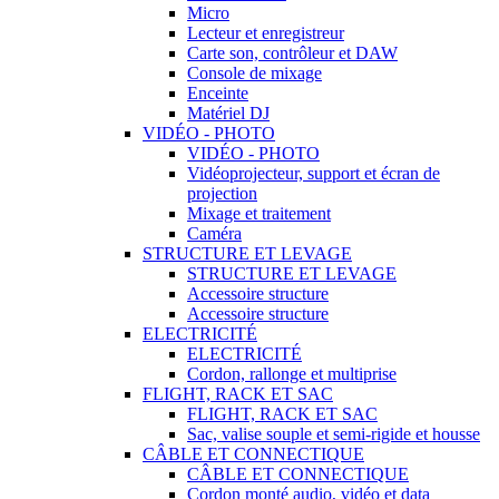
Micro
Lecteur et enregistreur
Carte son, contrôleur et DAW
Console de mixage
Enceinte
Matériel DJ
VIDÉO - PHOTO
VIDÉO - PHOTO
Vidéoprojecteur, support et écran de
projection
Mixage et traitement
Caméra
STRUCTURE ET LEVAGE
STRUCTURE ET LEVAGE
Accessoire structure
Accessoire structure
ELECTRICITÉ
ELECTRICITÉ
Cordon, rallonge et multiprise
FLIGHT, RACK ET SAC
FLIGHT, RACK ET SAC
Sac, valise souple et semi-rigide et housse
CÂBLE ET CONNECTIQUE
CÂBLE ET CONNECTIQUE
Cordon monté audio, vidéo et data