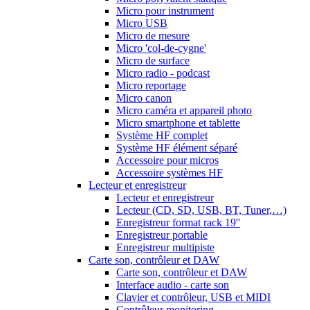
Micro pour instrument
Micro USB
Micro de mesure
Micro 'col-de-cygne'
Micro de surface
Micro radio - podcast
Micro reportage
Micro canon
Micro caméra et appareil photo
Micro smartphone et tablette
Système HF complet
Système HF élément séparé
Accessoire pour micros
Accessoire systèmes HF
Lecteur et enregistreur
Lecteur et enregistreur
Lecteur (CD, SD, USB, BT, Tuner,…)
Enregistreur format rack 19''
Enregistreur portable
Enregistreur multipiste
Carte son, contrôleur et DAW
Carte son, contrôleur et DAW
Interface audio - carte son
Clavier et contrôleur, USB et MIDI
Contrôleur monitoring