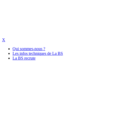
La-bs.com Equipements Scéniques
X
Qui sommes-nous ?
Les infos techniques de La BS
La BS recrute